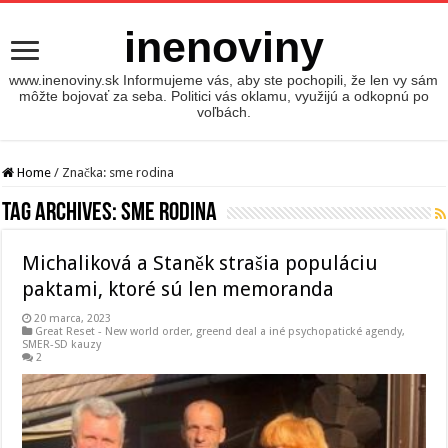
inenoviny
www.inenoviny.sk Informujeme vás, aby ste pochopili, že len vy sám
môžte bojovať za seba. Politici vás oklamu, využijú a odkopnú po
voľbách.
Home
/
Značka:
sme rodina
Tag Archives:
sme rodina
Michaliková a Staněk strašia populáciu
paktami, ktoré sú len memoranda
20 marca, 2023
Great Reset - New world order
,
greend deal a iné psychopatické agendy
,
SMER-SD kauzy
2