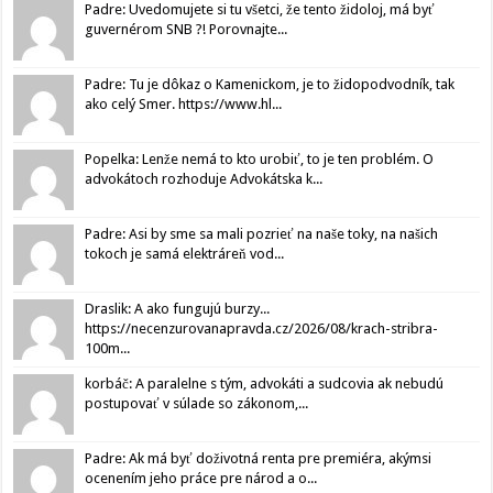
Padre: Uvedomujete si tu všetci, že tento židoloj, má byť
guvernérom SNB ?! Porovnajte...
Padre: Tu je dôkaz o Kamenickom, je to židopodvodník, tak
ako celý Smer. https://www.hl...
Popelka: Lenže nemá to kto urobiť, to je ten problém. O
advokátoch rozhoduje Advokátska k...
Padre: Asi by sme sa mali pozrieť na naše toky, na našich
tokoch je samá elektráreň vod...
Draslik: A ako fungujú burzy...
https://necenzurovanapravda.cz/2026/08/krach-stribra-
100m...
korbáč: A paralelne s tým, advokáti a sudcovia ak nebudú
postupovať v súlade so zákonom,...
Padre: Ak má byť doživotná renta pre premiéra, akýmsi
ocenením jeho práce pre národ a o...