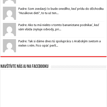
Padre: Som zvedavý čo bude onedlho, keď prídu do dôchodku
"Husákove deti", to tu už ten...
Padre: Ako tu má niekto v tomto bananistane podnikať, keď
vám vláda zvyšuje odvody, pri...
Padre: Tak si dáme dnes tú spoluprácu s Arabským svetom a
nielen s ním. Fico opäť perlí...
Navštívte nás aj na Facebooku