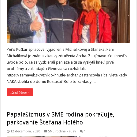
Peťo Puškár spracoval vyjadrenia Michalikovej a Staneka. Pani
Michaliková je známa z kauzy združenia Archa. Zaujímavosťou hneď v
úvode bolo, že sa vyzbierali peniaze a tu sa vyskytli hneď prvé
problémy a zakladajúci členovia sa rozhádali.
https://zemavek.sk/vzniklo-hnutie-archa/ Zastancovia Fica, viete kedy
NAKA vbehla do domu Rostasa? Bolo to za vlády …
Read More »
Papalašizmus v SME rodina pokračuje,
parkovanie Štefana Holého
12 decembra, 2020
SME rodina kauzy
1