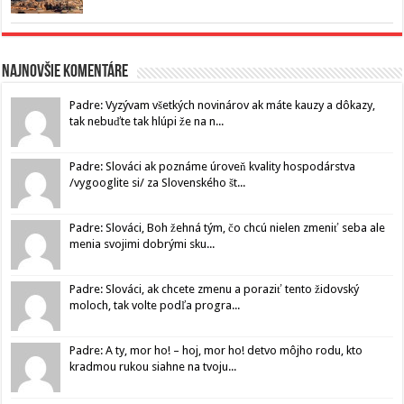
Najnovšie komentáre
Padre: Vyzývam všetkých novinárov ak máte kauzy a dôkazy,
tak nebuďte tak hlúpi že na n...
Padre: Slováci ak poznáme úroveň kvality hospodárstva
/vygooglite si/ za Slovenského št...
Padre: Slováci, Boh žehná tým, čo chcú nielen zmeniť seba ale
menia svojimi dobrými sku...
Padre: Slováci, ak chcete zmenu a poraziť tento židovský
moloch, tak volte podľa progra...
Padre: A ty, mor ho! – hoj, mor ho! detvo môjho rodu, kto
kradmou rukou siahne na tvoju...