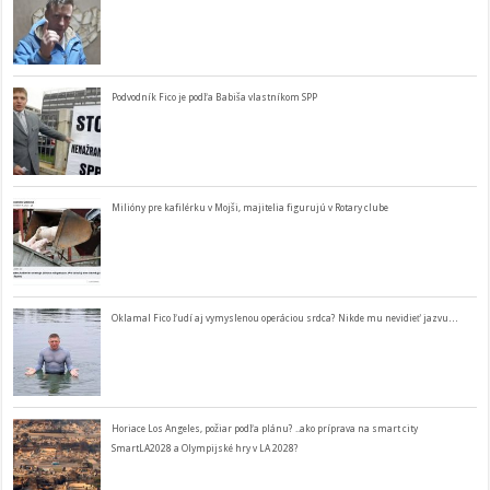
Podvodník Fico je podľa Babiša vlastníkom SPP
Milióny pre kafilérku v Mojši, majitelia figurujú v Rotary clube
Oklamal Fico ľudí aj vymyslenou operáciou srdca? Nikde mu nevidieť jazvu…
Horiace Los Angeles, požiar podľa plánu? ..ako príprava na smart city
SmartLA2028 a Olympijské hry v LA 2028?