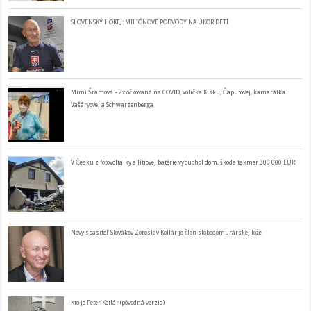
SLOVENSKÝ HOKEJ: MILIÓNOVÉ PODVODY NA ÚKOR DETÍ
Mimi Šramová – 2x očkovaná na COVID, volička Kisku, Čaputovej, kamarátka
Vašáryovej a Schwarzenberga
V Česku z fotovoltaiky a lítiovej batérie vybuchol dom, škoda takmer 300 000 EUR
Nový spasiteľ Slovákov Zoroslav Kollár je člen slobodomurárskej lóže
Kto je Peter Kotlár (pôvodná verzia)