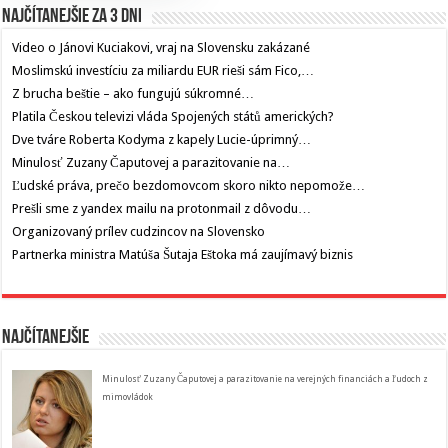
Najčítanejšie za 3 dni
Video o Jánovi Kuciakovi, vraj na Slovensku zakázané
Moslimskú investíciu za miliardu EUR rieši sám Fico,…
Z brucha beštie – ako fungujú súkromné…
Platila Českou televizi vláda Spojených států amerických?
Dve tváre Roberta Kodyma z kapely Lucie-úprimný…
Minulosť Zuzany Čaputovej a parazitovanie na…
Ľudské práva, prečo bezdomovcom skoro nikto nepomože…
Prešli sme z yandex mailu na protonmail z dôvodu…
Organizovaný prílev cudzincov na Slovensko
Partnerka ministra Matúša Šutaja Eštoka má zaujímavý biznis
Najčítanejšie
Minulosť Zuzany Čaputovej a parazitovanie na verejných financiách a ľudoch z
mimovládok