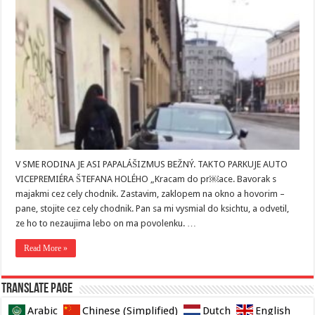
V SME RODINA JE ASI PAPALÁŠIZMUS BEŽNÝ. TAKTO PARKUJE AUTO
VICEPREMIÉRA ŠTEFANA HOLÉHO „Kracam do pr￼ace. Bavorak s
majakmi cez cely chodnik. Zastavim, zaklopem na okno a hovorim –
pane, stojite cez cely chodnik. Pan sa mi vysmial do ksichtu, a odvetil,
ze ho to nezaujima lebo on ma povolenku. …
Read More »
Translate page
Arabic
Chinese (Simplified)
Dutch
English