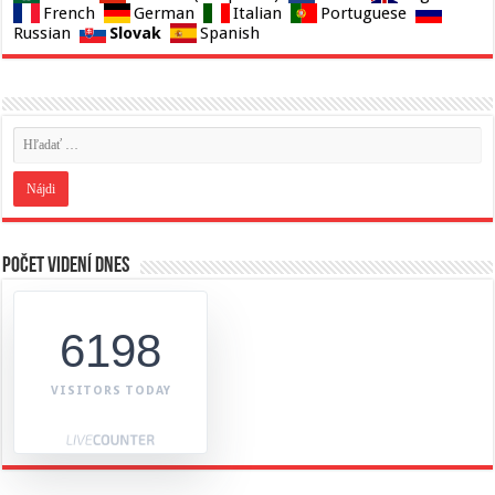
French
German
Italian
Portuguese
Slovak
Russian
Spanish
Počet videní dnes
6198
VISITORS TODAY