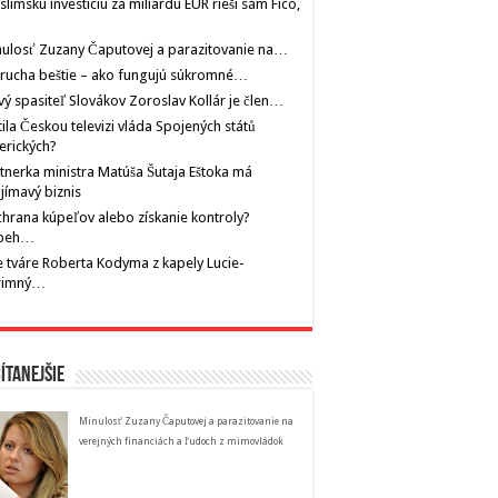
limskú investíciu za miliardu EUR rieši sám Fico,
ulosť Zuzany Čaputovej a parazitovanie na…
rucha beštie – ako fungujú súkromné…
ý spasiteľ Slovákov Zoroslav Kollár je člen…
tila Českou televizi vláda Spojených států
erických?
tnerka ministra Matúša Šutaja Eštoka má
jímavý biznis
hrana kúpeľov alebo získanie kontroly?
íbeh…
 tváre Roberta Kodyma z kapely Lucie-
rimný…
ítanejšie
Minulosť Zuzany Čaputovej a parazitovanie na
verejných financiách a ľudoch z mimovládok