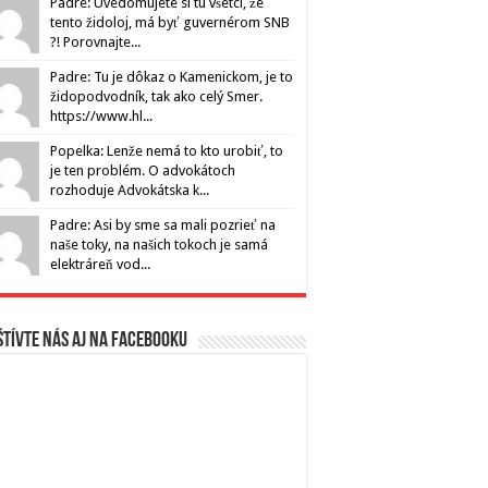
Padre: Uvedomujete si tu všetci, že
tento židoloj, má byť guvernérom SNB
?! Porovnajte...
Padre: Tu je dôkaz o Kamenickom, je to
židopodvodník, tak ako celý Smer.
https://www.hl...
Popelka: Lenže nemá to kto urobiť, to
je ten problém. O advokátoch
rozhoduje Advokátska k...
Padre: Asi by sme sa mali pozrieť na
naše toky, na našich tokoch je samá
elektráreň vod...
tívte nás aj na Facebooku