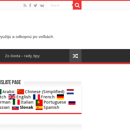
 využijú a odkopnú po voľbách.
Zo života – rady, tipy
slate page
Arabic
Chinese (Simplified)
tch
English
French
rman
Italian
Portuguese
Slovak
ssian
Spanish