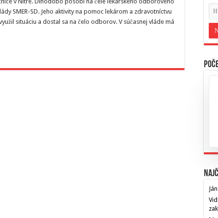
ocnice v Nitre. Dlhodobo pôsobi na čele lekárskeho odborového
 vlády SMER-SD. Jeho aktivity na pomoc lekárom a zdravotníctvu
využil situáciu a dostal sa na čelo odborov. V súčasnej vláde má
Poče
Najč
Ján
Vid
za