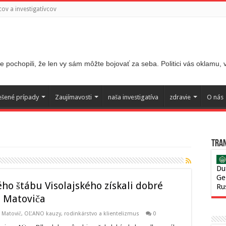
ov a investigatívcov
 pochopili, že len vy sám môžte bojovať za seba. Politici vás oklamu,
ešené prípady
Zaujímavosti
naša investigatíva
zdravie
O nás
Tran
Du
Ge
ho štábu Visolajského získali dobré
Ru
a Matoviča
,
Matovič, OĽANO kauzy
,
rodinkárstvo a klientelizmus
0