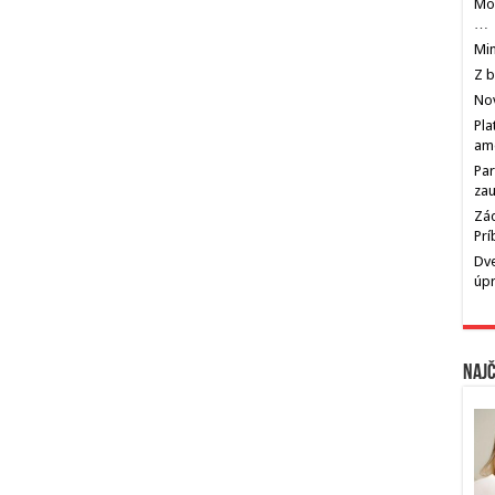
Mos
…
Min
Z b
Nov
Pla
am
Par
zau
Zác
Pr
Dve
úp
Najč