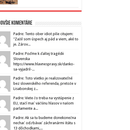
novšie komentáre
Padre: Tento ober idiot píše citujem:
"Zažil som úspech aj pád a viem, aké to
je. Zárov...
Padre: Poďme k ďalšej tragédii
Slovenska
https://www.hlavnespravy.sk/danko-
sa-vyjadril-...
Padre: Toto všetko je realizovateľné
bez slovenského referenda, pretože v
Lisabonskej z...
Padre: Viete čo treba na vystúpenie z
EU, stačí mať väčšinu hlasov v našom
parlamente a...
Padre: Ak sa tu budeme donekonečna
nechať od.rbávať záchranármi štátu s
13 dôchodkami,...