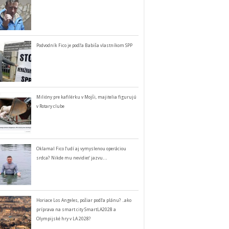
Podvodník Fico je podľa Babiša vlastníkom SPP
Milióny pre kafilérku v Mojši, majitelia figurujú
v Rotary clube
Oklamal Fico ľudí aj vymyslenou operáciou
srdca? Nikde mu nevidieť jazvu…
Horiace Los Angeles, požiar podľa plánu? ..ako
príprava na smart city SmartLA2028 a
Olympijské hry v LA 2028?