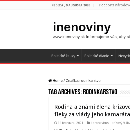
Podporte národovc
NEDEĽA , 9 AUGUSTA 2026
inenoviny
www.inenoviny.sk Informujeme vás, aby ste
Politické kauzy
Politické dianie
Nevyri
Home
/
Značka:
rodinkarstvo
Tag Archives:
rodinkarstvo
Rodina a známi člena krizové
fleky za vlády jeho kamarát
14 februára, 2021
koronavírus - krízový štáb