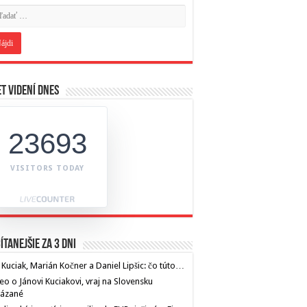
t videní dnes
23693
VISITORS TODAY
ítanejšie za 3 dni
 Kuciak, Marián Kočner a Daniel Lipšic: čo túto…
eo o Jánovi Kuciakovi, vraj na Slovensku
kázané