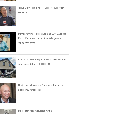
SLOVENSKÝ HOKEJ: MILIÓNOVÉ PODVODY NA
ÚKOR DETÍ
Mimi Šramová – 2x očkovaná na COVID, volička
Kisku, Čaputovej, kamarátka Vašáryovej a
Schwarzenberga
V Česku z fotovoltaiky a lítiovej batérie vybuchol
dom, škoda takmer 300 000 EUR
Nový spasiteľ Slovákov Zoroslav Kollár je člen
slobodomurárskej lóže
Kto je Peter Kotlár (pôvodná verzia)