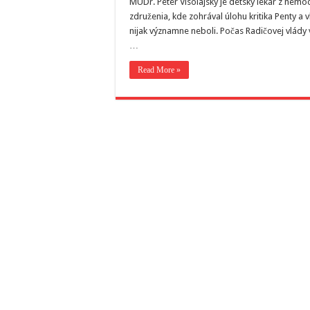
MUDr. Peter Visolajský je detský lekár z nem
združenia, kde zohrával úlohu kritika Penty a
nijak významne neboli. Počas Radičovej vlády 
…
Read More »