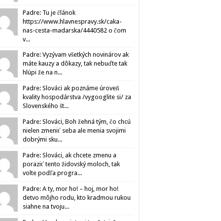
Padre: Tu je článok
https://www.hlavnespravy.sk/caka-
nas-cesta-madarska/4440582 o čom
v...
Padre: Vyzývam všetkých novinárov ak
máte kauzy a dôkazy, tak nebuďte tak
hlúpi že na n...
Padre: Slováci ak poznáme úroveň
kvality hospodárstva /vygooglite si/ za
Slovenského št...
Padre: Slováci, Boh žehná tým, čo chcú
nielen zmeniť seba ale menia svojimi
dobrými sku...
Padre: Slováci, ak chcete zmenu a
poraziť tento židovský moloch, tak
volte podľa progra...
Padre: A ty, mor ho! – hoj, mor ho!
detvo môjho rodu, kto kradmou rukou
siahne na tvoju...