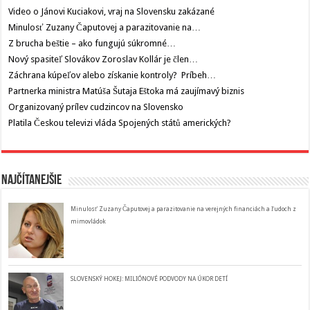
Video o Jánovi Kuciakovi, vraj na Slovensku zakázané
Minulosť Zuzany Čaputovej a parazitovanie na…
Z brucha beštie – ako fungujú súkromné…
Nový spasiteľ Slovákov Zoroslav Kollár je člen…
Záchrana kúpeľov alebo získanie kontroly? Príbeh…
Partnerka ministra Matúša Šutaja Eštoka má zaujímavý biznis
Organizovaný prílev cudzincov na Slovensko
Platila Českou televizi vláda Spojených států amerických?
Najčítanejšie
Minulosť Zuzany Čaputovej a parazitovanie na verejných financiách a ľudoch z
mimovládok
SLOVENSKÝ HOKEJ: MILIÓNOVÉ PODVODY NA ÚKOR DETÍ