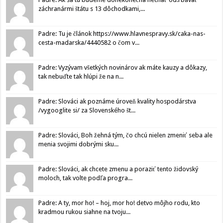
záchranármi štátu s 13 dôchodkami,...
Padre: Tu je článok https://www.hlavnespravy.sk/caka-nas-
cesta-madarska/4440582 o čom v...
Padre: Vyzývam všetkých novinárov ak máte kauzy a dôkazy,
tak nebuďte tak hlúpi že na n...
Padre: Slováci ak poznáme úroveň kvality hospodárstva
/vygooglite si/ za Slovenského št...
Padre: Slováci, Boh žehná tým, čo chcú nielen zmeniť seba ale
menia svojimi dobrými sku...
Padre: Slováci, ak chcete zmenu a poraziť tento židovský
moloch, tak volte podľa progra...
Padre: A ty, mor ho! – hoj, mor ho! detvo môjho rodu, kto
kradmou rukou siahne na tvoju...