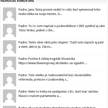
Najnovšie komentáre
Padre: Jano Slota presne vedel čo robí, keď vymenoval toho
nedorobka na svoje miesto. G...
Padre: To čo som napísal o podvodníkovi z SNS vystihol aj sám
Tóno Hrnko, jediné s čím...
Padre: Tento ober idiot píše citujem: "Zažil som úspech aj pád
a viem, aké to je. Zárov...
Padre: Poďme k ďalšej tragédii Slovenska
https://www.hlavnespravy.sk/danko-sa-vyjadril-...
Padre: Toto všetko je realizovateľné bez slovenského
referenda, pretože v Lisabonskej z...
Padre: Viete čo treba na vystúpenie z EU, stačí mať väčšinu
hlasov v našom parlamente a...
Padre: Ak sa tu budeme donekonečna nechať od.rbávať