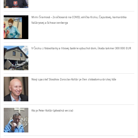
Mimi Šramová – 2x očkovaná na COVID, volička Kisku, Čaputovej, kamarátka
Vašáryovej a Schwarzenberga
V Česku z fotovoltaiky a lítiovej batérie vybuchol dom, škoda takmer 300 000 EUR
Nový spasiteľ Slovákov Zoroslav Kollár je člen slobodomurárskej lóže
Kto je Peter Kotlár (pôvodná verzia)