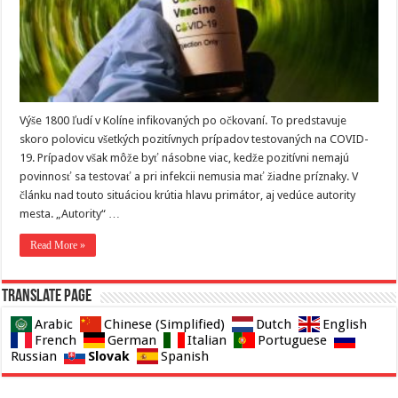
Výše 1800 ľudí v Kolíne infikovaných po očkovaní. To predstavuje
skoro polovicu všetkých pozitívnych prípadov testovaných na COVID-
19. Prípadov však môže byť násobne viac, kedže pozitívni nemajú
povinnosť sa testovať a pri infekcii nemusia mať žiadne príznaky. V
článku nad touto situáciou krútia hlavu primátor, aj vedúce autority
mesta. „Autority“ …
Read More »
Translate page
Arabic
Chinese (Simplified)
Dutch
English
French
German
Italian
Portuguese
Slovak
Russian
Spanish