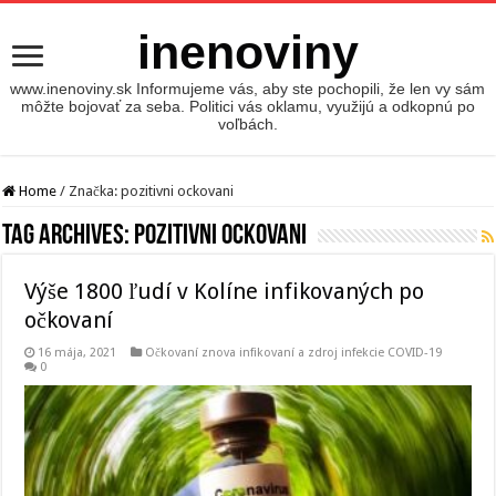
inenoviny
www.inenoviny.sk Informujeme vás, aby ste pochopili, že len vy sám
môžte bojovať za seba. Politici vás oklamu, využijú a odkopnú po
voľbách.
Home
/
Značka:
pozitivni ockovani
Tag Archives:
pozitivni ockovani
Výše 1800 ľudí v Kolíne infikovaných po
očkovaní
16 mája, 2021
Očkovaní znova infikovaní a zdroj infekcie COVID-19
0