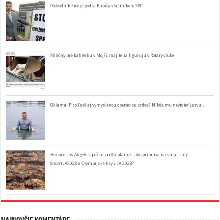
Podvodník Fico je podľa Babiša vlastníkom SPP
Milióny pre kafilérku v Mojši, majitelia figurujú v Rotary clube
Oklamal Fico ľudí aj vymyslenou operáciou srdca? Nikde mu nevidieť jazvu…
Horiace Los Angeles, požiar podľa plánu? ..ako príprava na smart city
SmartLA2028 a Olympijské hry v LA 2028?