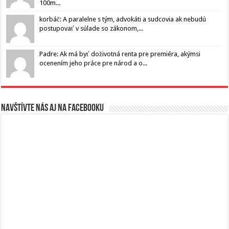
100m...
korbáč: A paralelne s tým, advokáti a sudcovia ak nebudú
postupovať v súlade so zákonom,...
Padre: Ak má byť doživotná renta pre premiéra, akýmsi
ocenením jeho práce pre národ a o...
Navštívte nás aj na Facebooku