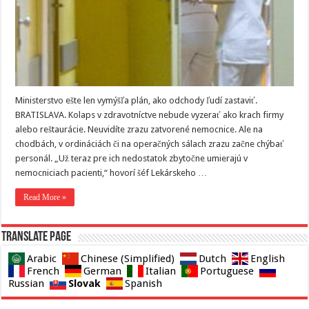
Ministerstvo ešte len vymýšľa plán, ako odchody ľudí zastaviť.
BRATISLAVA. Kolaps v zdravotníctve nebude vyzerať ako krach firmy
alebo reštaurácie. Neuvidíte zrazu zatvorené nemocnice. Ale na
chodbách, v ordináciách či na operačných sálach zrazu začne chýbať
personál. „Už teraz pre ich nedostatok zbytočne umierajú v
nemocniciach pacienti,“ hovorí šéf Lekárskeho …
Read More »
Translate page
Arabic
Chinese (Simplified)
Dutch
English
French
German
Italian
Portuguese
Slovak
Russian
Spanish