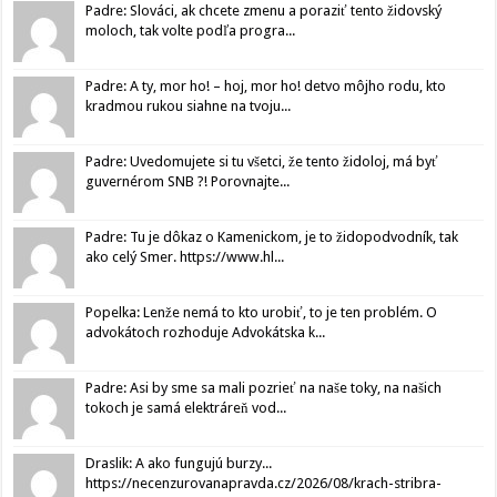
Padre: Slováci, ak chcete zmenu a poraziť tento židovský
moloch, tak volte podľa progra...
Padre: A ty, mor ho! – hoj, mor ho! detvo môjho rodu, kto
kradmou rukou siahne na tvoju...
Padre: Uvedomujete si tu všetci, že tento židoloj, má byť
guvernérom SNB ?! Porovnajte...
Padre: Tu je dôkaz o Kamenickom, je to židopodvodník, tak
ako celý Smer. https://www.hl...
Popelka: Lenže nemá to kto urobiť, to je ten problém. O
advokátoch rozhoduje Advokátska k...
Padre: Asi by sme sa mali pozrieť na naše toky, na našich
tokoch je samá elektráreň vod...
Draslik: A ako fungujú burzy...
https://necenzurovanapravda.cz/2026/08/krach-stribra-