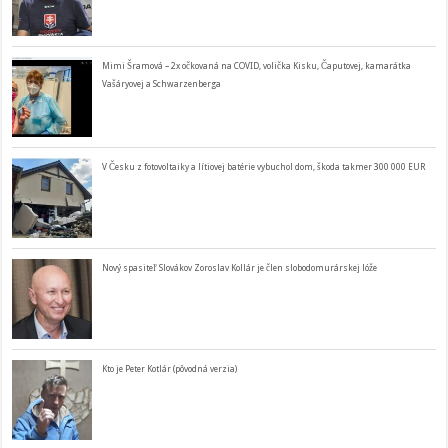
Mimi Šramová – 2x očkovaná na COVID, volička Kisku, Čaputovej, kamarátka
Vašáryovej a Schwarzenberga
V Česku z fotovoltaiky a lítiovej batérie vybuchol dom, škoda takmer 300 000 EUR
Nový spasiteľ Slovákov Zoroslav Kollár je člen slobodomurárskej lóže
Kto je Peter Kotlár (pôvodná verzia)