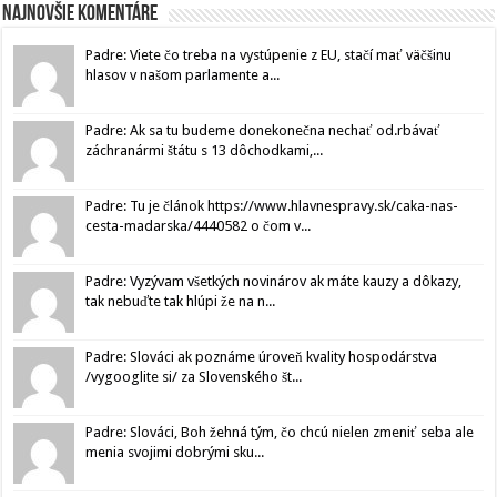
Najnovšie komentáre
Padre: Viete čo treba na vystúpenie z EU, stačí mať väčšinu
hlasov v našom parlamente a...
Padre: Ak sa tu budeme donekonečna nechať od.rbávať
záchranármi štátu s 13 dôchodkami,...
Padre: Tu je článok https://www.hlavnespravy.sk/caka-nas-
cesta-madarska/4440582 o čom v...
Padre: Vyzývam všetkých novinárov ak máte kauzy a dôkazy,
tak nebuďte tak hlúpi že na n...
Padre: Slováci ak poznáme úroveň kvality hospodárstva
/vygooglite si/ za Slovenského št...
Padre: Slováci, Boh žehná tým, čo chcú nielen zmeniť seba ale
menia svojimi dobrými sku...