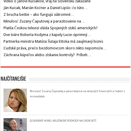
Video o Jánovi Kuciakovi, vraj na Slovensku zakázané
Ján Kuciak, Marián Kočner a Daniel Lipšic: čo túto…
Z brucha beštie – ako fungujú súkromné…
Minulosť Zuzany Čaputovej a parazitovanie na…
Platila Českou televizi vláda Spojených států amerických?
Dve tváre Roberta Kodyma z kapely Lucie-úprimný…
Partnerka ministra Matúša Šutaja Eštoka má zaujímavý biznis
Ľudské práva, prečo bezdomovcom skoro nikto nepomože…
Záchrana kúpeľov alebo získanie kontroly? Príbeh…
Najčítanejšie
Minulosť Zuzany Čaputovej a parazitovanie na verejných financiách a ľudoch z
mimovládok
SLOVENSKÝ HOKEJ: MILIÓNOVÉ PODVODY NA ÚKOR DETÍ