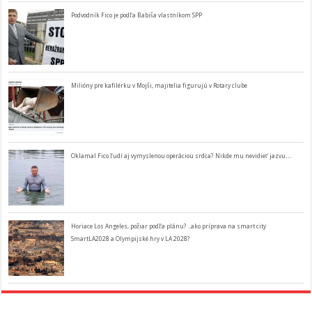
Podvodník Fico je podľa Babiša vlastníkom SPP
Milióny pre kafilérku v Mojši, majitelia figurujú v Rotary clube
Oklamal Fico ľudí aj vymyslenou operáciou srdca? Nikde mu nevidieť jazvu…
Horiace Los Angeles, požiar podľa plánu? ..ako príprava na smart city
SmartLA2028 a Olympijské hry v LA 2028?