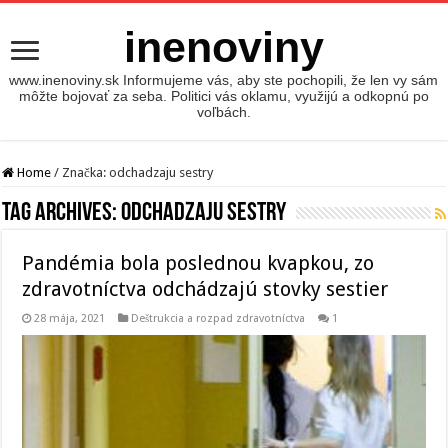
inenoviny
www.inenoviny.sk Informujeme vás, aby ste pochopili, že len vy sám
môžte bojovať za seba. Politici vás oklamu, využijú a odkopnú po
voľbách.
Home
/
Značka:
odchadzaju sestry
Tag Archives:
odchadzaju sestry
Pandémia bola poslednou kvapkou, zo
zdravotníctva odchádzajú stovky sestier
28 mája, 2021
Deštrukcia a rozpad zdravotníctva
1