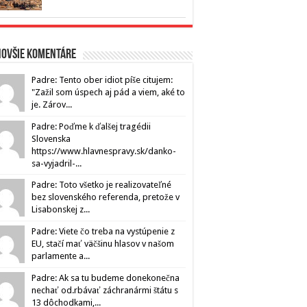
novšie komentáre
Padre: Tento ober idiot píše citujem:
"Zažil som úspech aj pád a viem, aké to
je. Zárov...
Padre: Poďme k ďalšej tragédii
Slovenska
https://www.hlavnespravy.sk/danko-
sa-vyjadril-...
Padre: Toto všetko je realizovateľné
bez slovenského referenda, pretože v
Lisabonskej z...
Padre: Viete čo treba na vystúpenie z
EU, stačí mať väčšinu hlasov v našom
parlamente a...
Padre: Ak sa tu budeme donekonečna
nechať od.rbávať záchranármi štátu s
13 dôchodkami,...