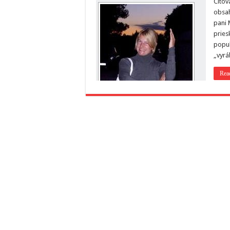
Citov
obsah
pani 
pries
popul
„vyrá
Rea