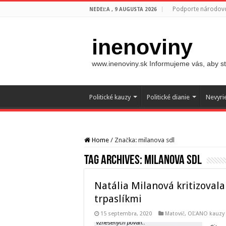
Podporte národovc
NEDEĽA , 9 AUGUSTA 2026
inenoviny
www.inenoviny.sk Informujeme vás, aby ste
Politické kauzy
Politické dianie
Nevyri
Home
/
Značka:
milanova sdl
Tag Archives:
milanova sdl
Natália Milanová kritizovala
trpaslíkmi
15 septembra, 2020
Matovič, OĽANO kauzy