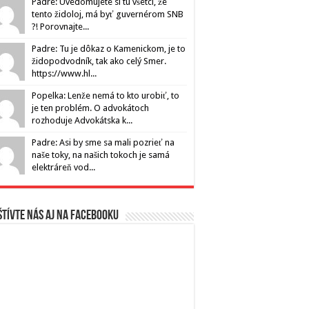
Padre: Uvedomujete si tu všetci, že
tento židoloj, má byť guvernérom SNB
?! Porovnajte...
Padre: Tu je dôkaz o Kamenickom, je to
židopodvodník, tak ako celý Smer.
https://www.hl...
Popelka: Lenže nemá to kto urobiť, to
je ten problém. O advokátoch
rozhoduje Advokátska k...
Padre: Asi by sme sa mali pozrieť na
naše toky, na našich tokoch je samá
elektráreň vod...
tívte nás aj na Facebooku