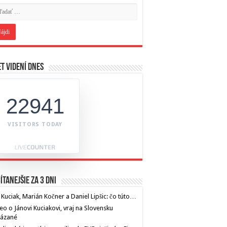
t videní dnes
22941
VISITORS TODAY
ítanejšie za 3 dni
 Kuciak, Marián Kočner a Daniel Lipšic: čo túto…
eo o Jánovi Kuciakovi, vraj na Slovensku
kázané