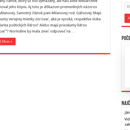
aný článok, ktorý už bol vymazaný, ale našťastie webarchive
oval jeho kópiu. Aj toto je dôkazom premenlivých názorov
Milanovej. Samotný článok pani Milanovej rod. Gálisovej: Majú
kumy verejnej mienky zisťovať, aká je vysoká, respektíve nízka
arita politických lídrov? Alebo majú prieskumy lídrov
bať“? Normálne by mala znieť odpoveď na …
Poče
d More »
Najč
Ján
Vid
za