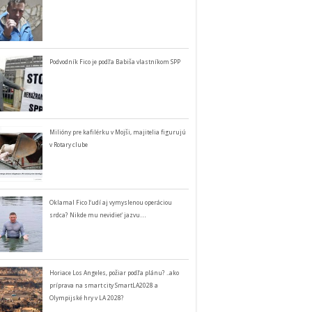
Podvodník Fico je podľa Babiša vlastníkom SPP
Milióny pre kafilérku v Mojši, majitelia figurujú
v Rotary clube
Oklamal Fico ľudí aj vymyslenou operáciou
srdca? Nikde mu nevidieť jazvu…
Horiace Los Angeles, požiar podľa plánu? ..ako
príprava na smart city SmartLA2028 a
Olympijské hry v LA 2028?