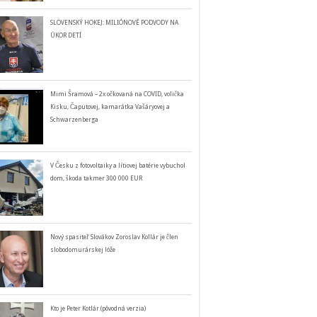
SLOVENSKÝ HOKEJ: MILIÓNOVÉ PODVODY NA
ÚKOR DETÍ
Mimi Šramová – 2x očkovaná na COVID, volička
Kisku, Čaputovej, kamarátka Vašáryovej a
Schwarzenberga
V Česku z fotovoltaiky a lítiovej batérie vybuchol
dom, škoda takmer 300 000 EUR
Nový spasiteľ Slovákov Zoroslav Kollár je člen
slobodomurárskej lóže
Kto je Peter Kotlár (pôvodná verzia)