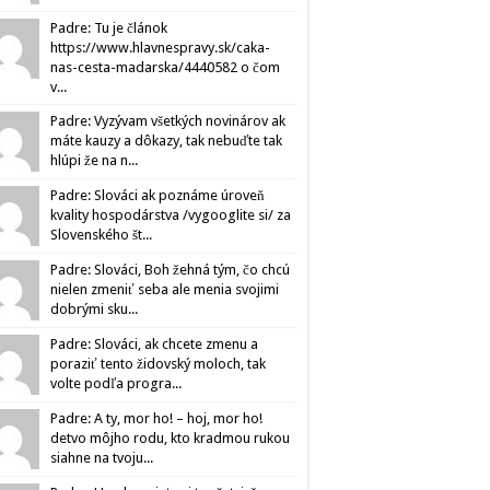
Padre: Tu je článok
https://www.hlavnespravy.sk/caka-
nas-cesta-madarska/4440582 o čom
v...
Padre: Vyzývam všetkých novinárov ak
máte kauzy a dôkazy, tak nebuďte tak
hlúpi že na n...
Padre: Slováci ak poznáme úroveň
kvality hospodárstva /vygooglite si/ za
Slovenského št...
Padre: Slováci, Boh žehná tým, čo chcú
nielen zmeniť seba ale menia svojimi
dobrými sku...
Padre: Slováci, ak chcete zmenu a
poraziť tento židovský moloch, tak
volte podľa progra...
Padre: A ty, mor ho! – hoj, mor ho!
detvo môjho rodu, kto kradmou rukou
siahne na tvoju...