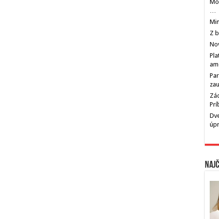
Mos
…
Min
Z b
Nov
Pla
am
Par
zau
Zác
Pr
Dve
úp
Najč