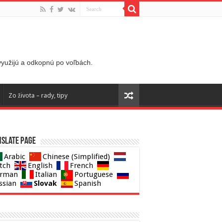
 využijú a odkopnú po voľbách.
Zo života – rady, tipy
slate page
Arabic
Chinese (Simplified)
tch
English
French
rman
Italian
Portuguese
Slovak
ssian
Spanish