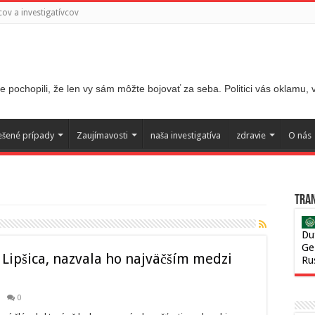
ov a investigatívcov
 pochopili, že len vy sám môžte bojovať za seba. Politici vás oklamu,
ešené prípady
Zaujímavosti
naša investigatíva
zdravie
O nás
Tran
Du
Ge
 Lipšica, nazvala ho najväčším medzi
Ru
0