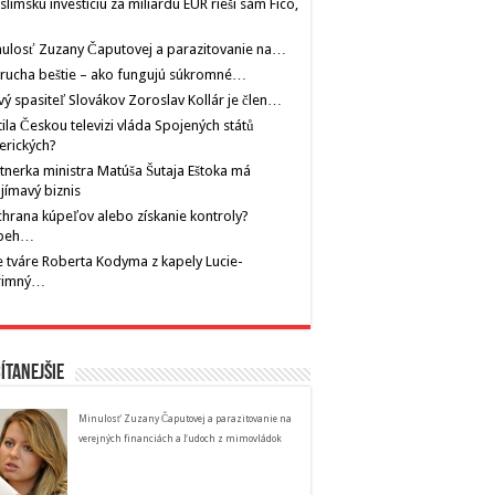
limskú investíciu za miliardu EUR rieši sám Fico,
ulosť Zuzany Čaputovej a parazitovanie na…
rucha beštie – ako fungujú súkromné…
ý spasiteľ Slovákov Zoroslav Kollár je člen…
tila Českou televizi vláda Spojených států
erických?
tnerka ministra Matúša Šutaja Eštoka má
jímavý biznis
hrana kúpeľov alebo získanie kontroly?
íbeh…
 tváre Roberta Kodyma z kapely Lucie-
rimný…
ítanejšie
Minulosť Zuzany Čaputovej a parazitovanie na
verejných financiách a ľudoch z mimovládok