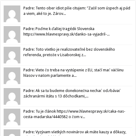
Padre: Tento ober idiot píše citujem: "Zažil som úspech aj pád
a viem, aké to je. Zárov...
Padre: Poďme k ďalšej tragédii Slovenska
https://www.hlavnespravy.sk/danko-sa-vyjadril-...
Padre: Toto všetko je realizovateľné bez slovenského
referenda, pretože v Lisabonskej z...
Padre: Viete čo treba na vystúpenie z EU, stačí mať väčšinu
hlasov v našom parlamente a...
Padre: Ak sa tu budeme donekonečna nechať od.rbávať
záchranármi štátu s 13 dôchodkami,...
Padre: Tu je článok https://www.hlavnespravy.sk/caka-nas-
cesta-madarska/4440582 o čom v...
Padre: Vyzývam všetkých novinárov ak máte kauzy a dôkazy,