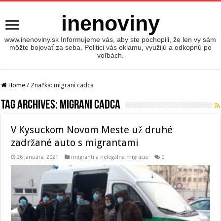
inenoviny
www.inenoviny.sk Informujeme vás, aby ste pochopili, že len vy sám
môžte bojovať za seba. Politici vás oklamu, využijú a odkopnú po
voľbách.
Home
/
Značka:
migrani cadca
Tag Archives:
migrani cadca
V Kysuckom Novom Meste už druhé
zadržané auto s migrantami
26 januára, 2021
imigranti a nelegálna migrácia
0