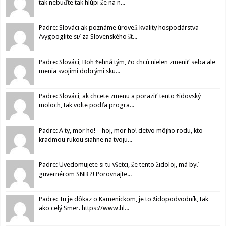
tak nebuďte tak hlúpi že na n...
Padre: Slováci ak poznáme úroveň kvality hospodárstva
/vygooglite si/ za Slovenského št...
Padre: Slováci, Boh žehná tým, čo chcú nielen zmeniť seba ale
menia svojimi dobrými sku...
Padre: Slováci, ak chcete zmenu a poraziť tento židovský
moloch, tak volte podľa progra...
Padre: A ty, mor ho! – hoj, mor ho! detvo môjho rodu, kto
kradmou rukou siahne na tvoju...
Padre: Uvedomujete si tu všetci, že tento židoloj, má byť
guvernérom SNB ?! Porovnajte...
Padre: Tu je dôkaz o Kamenickom, je to židopodvodník, tak
ako celý Smer. https://www.hl...