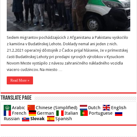
Sedem migrantov pochádzajúcich z Afganistanu a Pakistanu vyskočilo
z kamióna v Budatínskej Lehote. Doklady nemal ani jeden z nich.
21.2.2021 operačný dôstojník z Čadce prijal hlásenie, že v prímestskej
časti Budatínskej Lehoty pri predajni syrových výrobkov v Kysuckom
Novom Meste vystúpilo z návesu zahraničného nákladného vozidla
viacero cudzincov. Na miesto …
Read More »
Translate page
Arabic
Chinese (Simplified)
Dutch
English
French
German
Italian
Portuguese
Slovak
Russian
Spanish