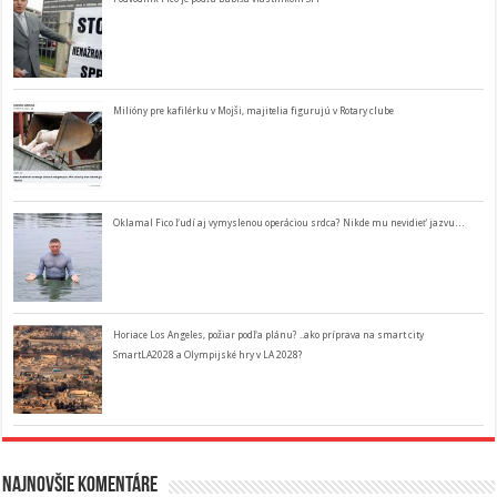
Milióny pre kafilérku v Mojši, majitelia figurujú v Rotary clube
Oklamal Fico ľudí aj vymyslenou operáciou srdca? Nikde mu nevidieť jazvu…
Horiace Los Angeles, požiar podľa plánu? ..ako príprava na smart city
SmartLA2028 a Olympijské hry v LA 2028?
Najnovšie komentáre