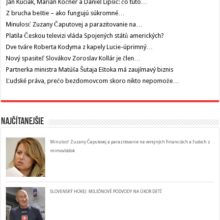
Ján Kuciak, Marián Kočner a Daniel Lipšic: čo túto…
Z brucha beštie – ako fungujú súkromné…
Minulosť Zuzany Čaputovej a parazitovanie na…
Platila Českou televizi vláda Spojených států amerických?
Dve tváre Roberta Kodyma z kapely Lucie-úprimný…
Nový spasiteľ Slovákov Zoroslav Kollár je člen…
Partnerka ministra Matúša Šutaja Eštoka má zaujímavý biznis
Ľudské práva, prečo bezdomovcom skoro nikto nepomože…
Najčítanejšie
Minulosť Zuzany Čaputovej a parazitovanie na verejných financiách a ľudoch z
mimovládok
SLOVENSKÝ HOKEJ: MILIÓNOVÉ PODVODY NA ÚKOR DETÍ