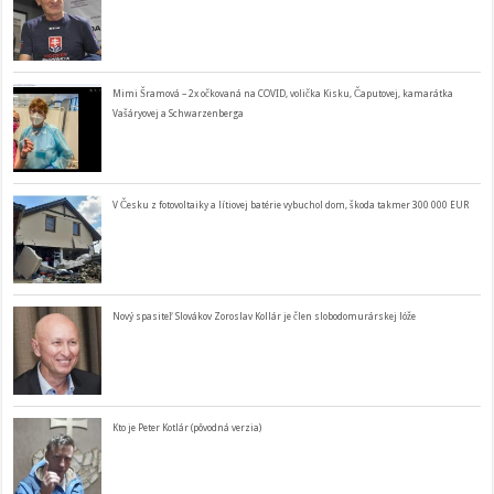
Mimi Šramová – 2x očkovaná na COVID, volička Kisku, Čaputovej, kamarátka
Vašáryovej a Schwarzenberga
V Česku z fotovoltaiky a lítiovej batérie vybuchol dom, škoda takmer 300 000 EUR
Nový spasiteľ Slovákov Zoroslav Kollár je člen slobodomurárskej lóže
Kto je Peter Kotlár (pôvodná verzia)