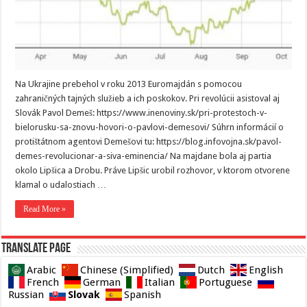
Na Ukrajine prebehol v roku 2013 Euromajdán s pomocou
zahraničných tajných služieb a ich poskokov. Pri revolúcii asistoval aj
Slovák Pavol Demeš: https://www.inenoviny.sk/pri-protestoch-v-
bielorusku-sa-znovu-hovori-o-pavlovi-demesovi/ Súhrn informácií o
protištátnom agentovi Demešovi tu: https://blog.infovojna.sk/pavol-
demes-revolucionar-a-siva-eminencia/ Na majdane bola aj partia
okolo Lipšica a Drobu. Práve Lipšic urobil rozhovor, v ktorom otvorene
klamal o udalostiach …
Read More »
Translate page
Arabic
Chinese (Simplified)
Dutch
English
French
German
Italian
Portuguese
Slovak
Russian
Spanish