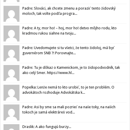
Padre: Slováci, ak chcete zmenu a poraziť tento židovský
moloch, tak volte podľa progra...
Padre: A ty, mor ho! – hoj, mor ho! detvo môjho rodu, kto
kradmou rukou siahne na tvoju...
Padre: Uvedomujete si tu všetci, že tento židoloj, má byť
guvernérom SNB ?! Porovnajte...
Padre: Tu je dôkaz o Kamenickom, je to židopodvodník, tak
ako celý Smer. https://www.hl...
Popelka: Lenže nemá to kto urobiť, to je ten problém. O
advokátoch rozhoduje Advokátska k...
Padre: Asi by sme sa mali pozrieť na naše toky, na našich
tokoch je samá elektráreň vod...
Draslik: A ako fungujú burzy...