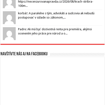
https://necenzurovanapravda.cz/2026/08/krach-stribra-
100m...
korbáč: A paralelne s tým, advokáti a sudcovia ak nebudú
postupovať v súlade so zákonom,...
Padre: Ak má byť doživotná renta pre premiéra, akýmsi
ocenením jeho práce pre národ a o...
Navštívte nás aj na Facebooku