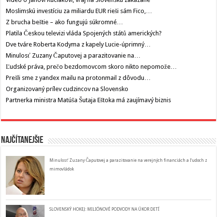
Moslimskú investíciu za miliardu EUR rieši sám Fico,…
Z brucha beštie – ako fungujú súkromné…
Platila Českou televizi vláda Spojených států amerických?
Dve tváre Roberta Kodyma z kapely Lucie-úprimný…
Minulosť Zuzany Čaputovej a parazitovanie na…
Ľudské práva, prečo bezdomovcom skoro nikto nepomože…
Prešli sme z yandex mailu na protonmail z dôvodu…
Organizovaný prílev cudzincov na Slovensko
Partnerka ministra Matúša Šutaja Eštoka má zaujímavý biznis
Najčítanejšie
Minulosť Zuzany Čaputovej a parazitovanie na verejných financiách a ľudoch z
mimovládok
SLOVENSKÝ HOKEJ: MILIÓNOVÉ PODVODY NA ÚKOR DETÍ