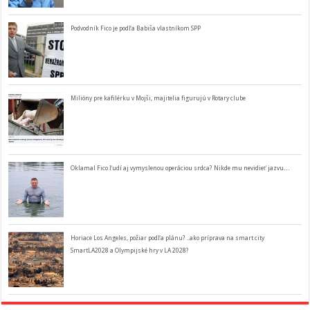
Podvodník Fico je podľa Babiša vlastníkom SPP
Milióny pre kafilérku v Mojši, majitelia figurujú v Rotary clube
Oklamal Fico ľudí aj vymyslenou operáciou srdca? Nikde mu nevidieť jazvu…
Horiace Los Angeles, požiar podľa plánu? ..ako príprava na smart city
SmartLA2028 a Olympijské hry v LA 2028?