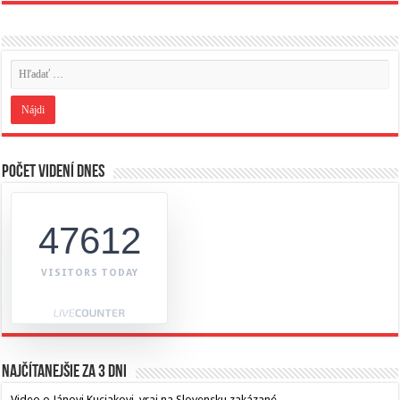
Počet videní dnes
47612
VISITORS TODAY
Najčítanejšie za 3 dni
Video o Jánovi Kuciakovi, vraj na Slovensku zakázané