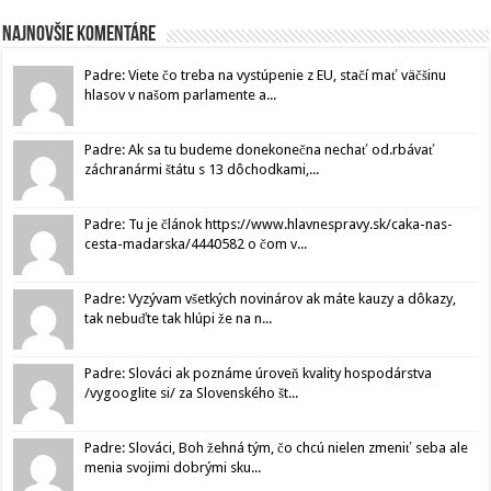
Najnovšie komentáre
Padre: Viete čo treba na vystúpenie z EU, stačí mať väčšinu
hlasov v našom parlamente a...
Padre: Ak sa tu budeme donekonečna nechať od.rbávať
záchranármi štátu s 13 dôchodkami,...
Padre: Tu je článok https://www.hlavnespravy.sk/caka-nas-
cesta-madarska/4440582 o čom v...
Padre: Vyzývam všetkých novinárov ak máte kauzy a dôkazy,
tak nebuďte tak hlúpi že na n...
Padre: Slováci ak poznáme úroveň kvality hospodárstva
/vygooglite si/ za Slovenského št...
Padre: Slováci, Boh žehná tým, čo chcú nielen zmeniť seba ale
menia svojimi dobrými sku...