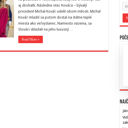
aj zbohatli. Následne otec Kováča – bývalý
prezident Michal Kováč udelil obom milosti. Michal
Kováč mladší sa potom dostal na štátne teplé
miesta ako veľvyslanec. Namiesto väzenia, sa
Slováci skladali na jeho luxusný …
Poče
Read More »
Najč
Ján
Vid
za