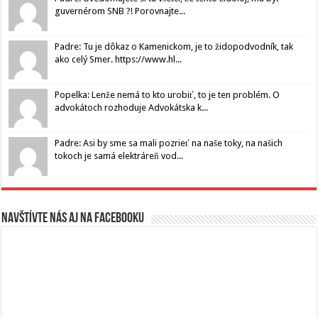
guvernérom SNB ?! Porovnajte...
Padre: Tu je dôkaz o Kamenickom, je to židopodvodník, tak
ako celý Smer. https://www.hl...
Popelka: Lenže nemá to kto urobiť, to je ten problém. O
advokátoch rozhoduje Advokátska k...
Padre: Asi by sme sa mali pozrieť na naše toky, na našich
tokoch je samá elektráreň vod...
Navštívte nás aj na Facebooku