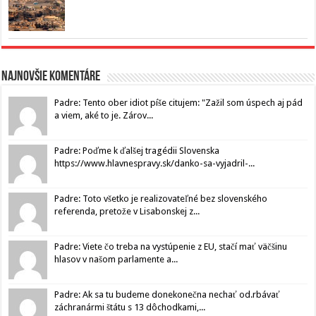
Najnovšie komentáre
Padre: Tento ober idiot píše citujem: "Zažil som úspech aj pád
a viem, aké to je. Zárov...
Padre: Poďme k ďalšej tragédii Slovenska
https://www.hlavnespravy.sk/danko-sa-vyjadril-...
Padre: Toto všetko je realizovateľné bez slovenského
referenda, pretože v Lisabonskej z...
Padre: Viete čo treba na vystúpenie z EU, stačí mať väčšinu
hlasov v našom parlamente a...
Padre: Ak sa tu budeme donekonečna nechať od.rbávať
záchranármi štátu s 13 dôchodkami,...