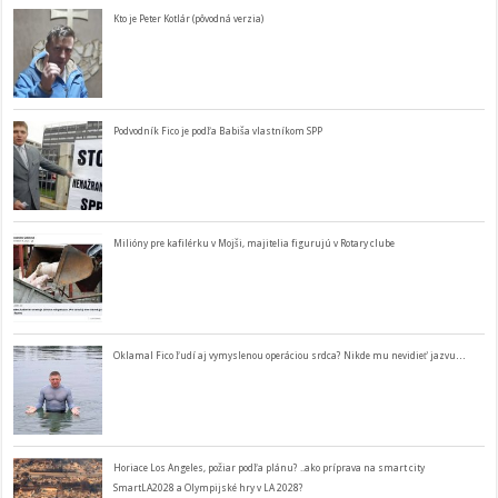
Kto je Peter Kotlár (pôvodná verzia)
Podvodník Fico je podľa Babiša vlastníkom SPP
Milióny pre kafilérku v Mojši, majitelia figurujú v Rotary clube
Oklamal Fico ľudí aj vymyslenou operáciou srdca? Nikde mu nevidieť jazvu…
Horiace Los Angeles, požiar podľa plánu? ..ako príprava na smart city
SmartLA2028 a Olympijské hry v LA 2028?