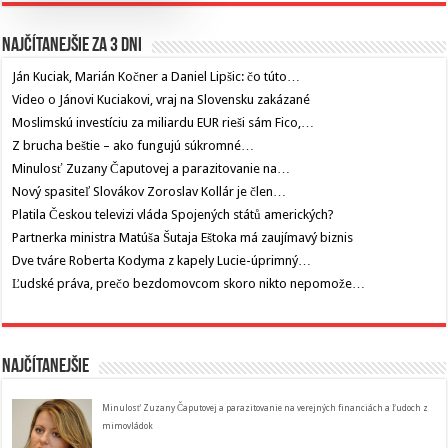
Najčítanejšie za 3 dni
Ján Kuciak, Marián Kočner a Daniel Lipšic: čo túto…
Video o Jánovi Kuciakovi, vraj na Slovensku zakázané
Moslimskú investíciu za miliardu EUR rieši sám Fico,…
Z brucha beštie – ako fungujú súkromné…
Minulosť Zuzany Čaputovej a parazitovanie na…
Nový spasiteľ Slovákov Zoroslav Kollár je člen…
Platila Českou televizi vláda Spojených států amerických?
Partnerka ministra Matúša Šutaja Eštoka má zaujímavý biznis
Dve tváre Roberta Kodyma z kapely Lucie-úprimný…
Ľudské práva, prečo bezdomovcom skoro nikto nepomože…
Najčítanejšie
Minulosť Zuzany Čaputovej a parazitovanie na verejných financiách a ľudoch z
mimovládok