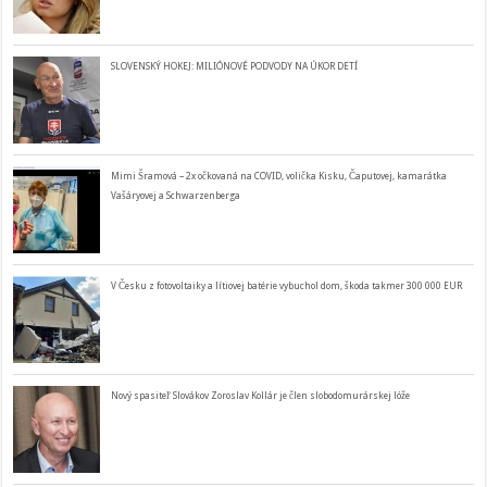
SLOVENSKÝ HOKEJ: MILIÓNOVÉ PODVODY NA ÚKOR DETÍ
Mimi Šramová – 2x očkovaná na COVID, volička Kisku, Čaputovej, kamarátka
Vašáryovej a Schwarzenberga
V Česku z fotovoltaiky a lítiovej batérie vybuchol dom, škoda takmer 300 000 EUR
Nový spasiteľ Slovákov Zoroslav Kollár je člen slobodomurárskej lóže