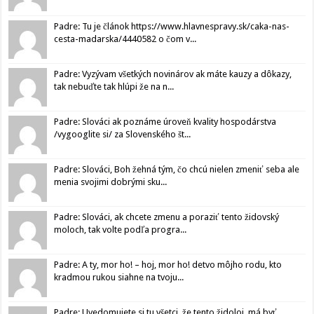
Padre: Tu je článok https://www.hlavnespravy.sk/caka-nas-
cesta-madarska/4440582 o čom v...
Padre: Vyzývam všetkých novinárov ak máte kauzy a dôkazy,
tak nebuďte tak hlúpi že na n...
Padre: Slováci ak poznáme úroveň kvality hospodárstva
/vygooglite si/ za Slovenského št...
Padre: Slováci, Boh žehná tým, čo chcú nielen zmeniť seba ale
menia svojimi dobrými sku...
Padre: Slováci, ak chcete zmenu a poraziť tento židovský
moloch, tak volte podľa progra...
Padre: A ty, mor ho! – hoj, mor ho! detvo môjho rodu, kto
kradmou rukou siahne na tvoju...
Padre: Uvedomujete si tu všetci, že tento židoloj, má byť