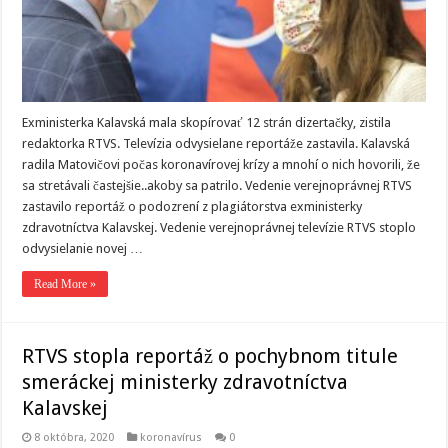
Exministerka Kalavská mala skopírovať 12 strán dizertačky, zistila
redaktorka RTVS. Televízia odvysielane reportáže zastavila. Kalavská
radila Matovičovi počas koronavírovej krízy a mnohí o nich hovorili, že
sa stretávali častejšie..akoby sa patrilo. Vedenie verejnoprávnej RTVS
zastavilo reportáž o podozrení z plagiátorstva exministerky
zdravotníctva Kalavskej. Vedenie verejnoprávnej televízie RTVS stoplo
odvysielanie novej …
Read More »
RTVS stopla reportáž o pochybnom titule
smeráckej ministerky zdravotníctva
Kalavskej
8 októbra, 2020
koronavírus
0