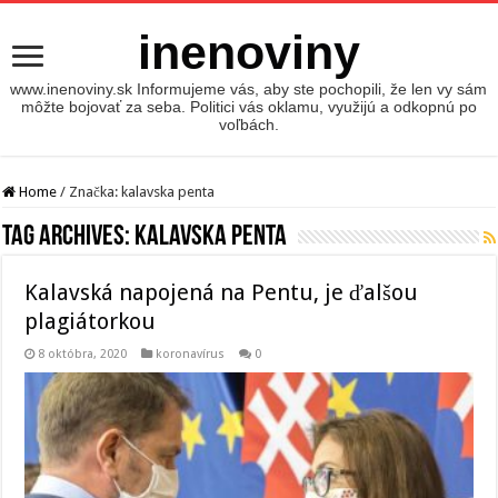
inenoviny
www.inenoviny.sk Informujeme vás, aby ste pochopili, že len vy sám
môžte bojovať za seba. Politici vás oklamu, využijú a odkopnú po
voľbách.
Home
/
Značka:
kalavska penta
Tag Archives:
kalavska penta
Kalavská napojená na Pentu, je ďalšou
plagiátorkou
8 októbra, 2020
koronavírus
0