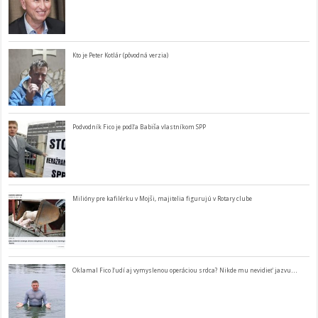
Kto je Peter Kotlár (pôvodná verzia)
Podvodník Fico je podľa Babiša vlastníkom SPP
Milióny pre kafilérku v Mojši, majitelia figurujú v Rotary clube
Oklamal Fico ľudí aj vymyslenou operáciou srdca? Nikde mu nevidieť jazvu…