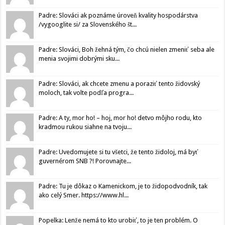
Padre: Slováci ak poznáme úroveň kvality hospodárstva
/vygooglite si/ za Slovenského št...
Padre: Slováci, Boh žehná tým, čo chcú nielen zmeniť seba ale
menia svojimi dobrými sku...
Padre: Slováci, ak chcete zmenu a poraziť tento židovský
moloch, tak volte podľa progra...
Padre: A ty, mor ho! – hoj, mor ho! detvo môjho rodu, kto
kradmou rukou siahne na tvoju...
Padre: Uvedomujete si tu všetci, že tento židoloj, má byť
guvernérom SNB ?! Porovnajte...
Padre: Tu je dôkaz o Kamenickom, je to židopodvodník, tak
ako celý Smer. https://www.hl...
Popelka: Lenže nemá to kto urobiť, to je ten problém. O