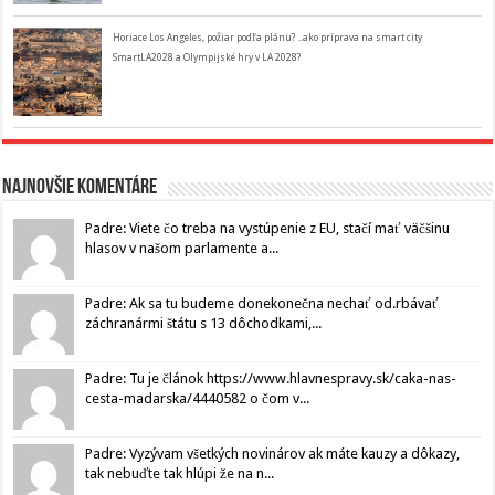
Horiace Los Angeles, požiar podľa plánu? ..ako príprava na smart city
SmartLA2028 a Olympijské hry v LA 2028?
Najnovšie komentáre
Padre: Viete čo treba na vystúpenie z EU, stačí mať väčšinu
hlasov v našom parlamente a...
Padre: Ak sa tu budeme donekonečna nechať od.rbávať
záchranármi štátu s 13 dôchodkami,...
Padre: Tu je článok https://www.hlavnespravy.sk/caka-nas-
cesta-madarska/4440582 o čom v...
Padre: Vyzývam všetkých novinárov ak máte kauzy a dôkazy,
tak nebuďte tak hlúpi že na n...