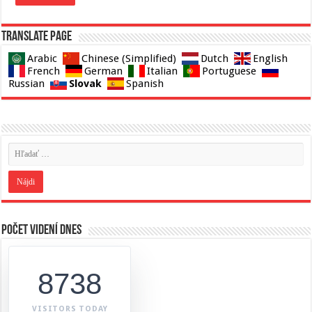
Translate page
Arabic
Chinese (Simplified)
Dutch
English
French
German
Italian
Portuguese
Slovak
Russian
Spanish
Počet videní dnes
8738
VISITORS TODAY