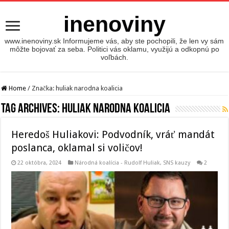
inenoviny
www.inenoviny.sk Informujeme vás, aby ste pochopili, že len vy sám
môžte bojovať za seba. Politici vás oklamu, využijú a odkopnú po
voľbách.
Home
/
Značka:
huliak narodna koalicia
Tag Archives:
huliak narodna koalicia
Heredoš Huliakovi: Podvodník, vráť mandát
poslanca, oklamal si voličov!
22 októbra, 2024
Národná koalícia - Rudolf Huliak
,
SNS kauzy
2