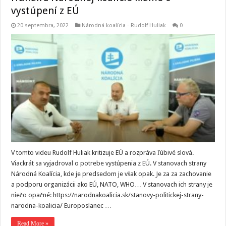
vystúpení z EÚ
20 septembra, 2022
Národná koalícia - Rudolf Huliak
0
V tomto videu Rudolf Huliak kritizuje EÚ a rozpráva ľúbivé slová.
Viackrát sa vyjadroval o potrebe vystúpenia z EÚ. V stanovach strany
Národná Koalícia, kde je predsedom je však opak. Je za za zachovanie
a podporu organizácii ako EÚ, NATO, WHO… V stanovach ich strany je
niečo opačné: https://narodnakoalicia.sk/stanovy-politickej-strany-
narodna-koalicia/ Europoslanec …
Read More »