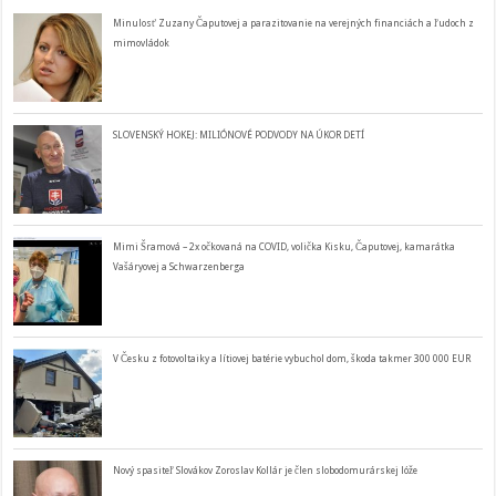
Minulosť Zuzany Čaputovej a parazitovanie na verejných financiách a ľudoch z
mimovládok
SLOVENSKÝ HOKEJ: MILIÓNOVÉ PODVODY NA ÚKOR DETÍ
Mimi Šramová – 2x očkovaná na COVID, volička Kisku, Čaputovej, kamarátka
Vašáryovej a Schwarzenberga
V Česku z fotovoltaiky a lítiovej batérie vybuchol dom, škoda takmer 300 000 EUR
Nový spasiteľ Slovákov Zoroslav Kollár je člen slobodomurárskej lóže