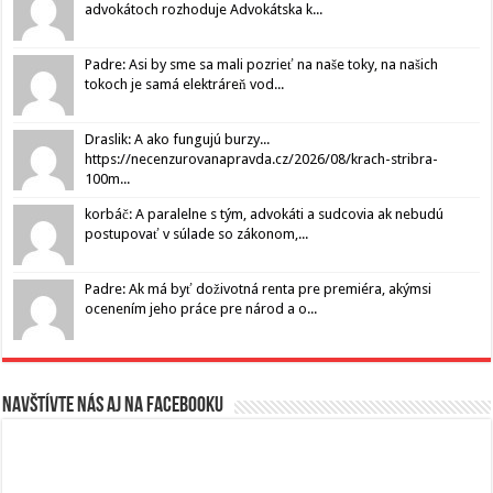
advokátoch rozhoduje Advokátska k...
Padre: Asi by sme sa mali pozrieť na naše toky, na našich
tokoch je samá elektráreň vod...
Draslik: A ako fungujú burzy...
https://necenzurovanapravda.cz/2026/08/krach-stribra-
100m...
korbáč: A paralelne s tým, advokáti a sudcovia ak nebudú
postupovať v súlade so zákonom,...
Padre: Ak má byť doživotná renta pre premiéra, akýmsi
ocenením jeho práce pre národ a o...
Navštívte nás aj na Facebooku