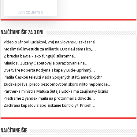
Najčítanejšie za 3 dni
Video o Jánovi Kuciakovi, vraj na Slovensku zakázané
Moslimskú investíciu za miliardu EUR rieši sám Fico,…
Z brucha beštie – ako fungujú súkromné…
Minulosť Zuzany Čaputovej a parazitovanie na…
Dve tváre Roberta Kodyma z kapely Lucie-úprimný…
Platila Českou televizi vláda Spojených států amerických?
Ľudské práva, prečo bezdomovcom skoro nikto nepomože…
Partnerka ministra Matúša Šutaja Eštoka má zaujímavý biznis
Prešli sme z yandex mailu na protonmail z dôvodu…
Záchrana kúpeľov alebo získanie kontroly? Príbeh…
Najčítanejšie