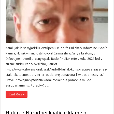
Kamil Jakub sa vyjadril k vystúpeniu Rudolfa Huliaka v Infovojne. Podľa
Kamila, Huliak v minulosti hovoril, že má zlé vzťahy s bratom, v
Infovojne hovoril presný opak. Rudolf Huliak ešte v roku 2021 bol v
strane sudcu Radačovského, Patriot.
https://www.slovenskaiskra.sk/rudolf-huliak-konspiracia-sa-zase-raz-
stala-skutocnostou-v-nr-sr-bude-prejednavana-likvidacia-lesov-sr/
Práve Infovojna vyzdvihla Radačovského a pomohla mu do
europarlamentu. Poradkyňu …
Read More »
Huliak z Národnej koalície klame o