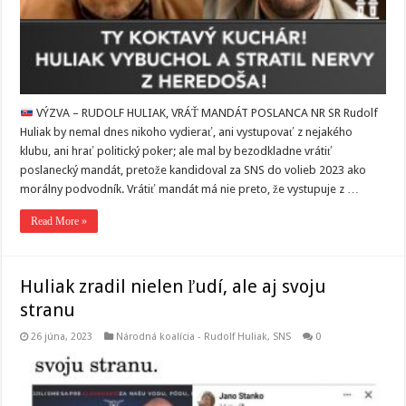
VÝZVA – RUDOLF HULIAK, VRÁŤ MANDÁT POSLANCA NR SR Rudolf
Huliak by nemal dnes nikoho vydierať, ani vystupovať z nejakého
klubu, ani hrať politický poker; ale mal by bezodkladne vrátiť
poslanecký mandát, pretože kandidoval za SNS do volieb 2023 ako
morálny podvodník. Vrátiť mandát má nie preto, že vystupuje z …
Read More »
Huliak zradil nielen ľudí, ale aj svoju
stranu
26 júna, 2023
Národná koalícia - Rudolf Huliak
,
SNS
0