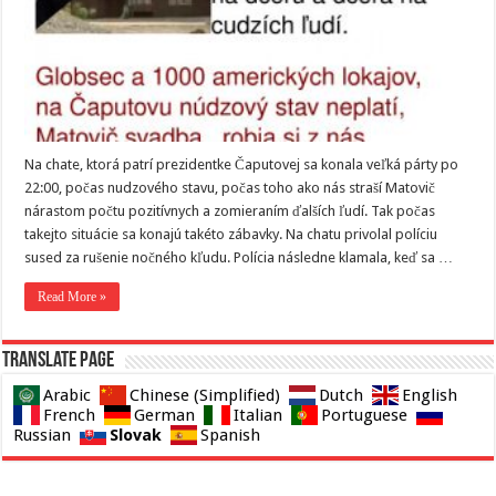
Na chate, ktorá patrí prezidentke Čaputovej sa konala veľká párty po
22:00, počas nudzového stavu, počas toho ako nás straší Matovič
nárastom počtu pozitívnych a zomieraním ďalších ľudí. Tak počas
takejto situácie sa konajú takéto zábavky. Na chatu privolal políciu
sused za rušenie nočného kľudu. Polícia následne klamala, keď sa …
Read More »
Translate page
Arabic
Chinese (Simplified)
Dutch
English
French
German
Italian
Portuguese
Slovak
Russian
Spanish