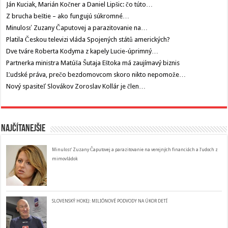
Ján Kuciak, Marián Kočner a Daniel Lipšic: čo túto…
Z brucha beštie – ako fungujú súkromné…
Minulosť Zuzany Čaputovej a parazitovanie na…
Platila Českou televizi vláda Spojených států amerických?
Dve tváre Roberta Kodyma z kapely Lucie-úprimný…
Partnerka ministra Matúša Šutaja Eštoka má zaujímavý biznis
Ľudské práva, prečo bezdomovcom skoro nikto nepomože…
Nový spasiteľ Slovákov Zoroslav Kollár je člen…
Najčítanejšie
Minulosť Zuzany Čaputovej a parazitovanie na verejných financiách a ľudoch z
mimovládok
SLOVENSKÝ HOKEJ: MILIÓNOVÉ PODVODY NA ÚKOR DETÍ