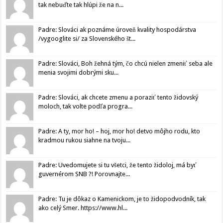
tak nebuďte tak hlúpi že na n...
Padre: Slováci ak poznáme úroveň kvality hospodárstva
/vygooglite si/ za Slovenského št...
Padre: Slováci, Boh žehná tým, čo chcú nielen zmeniť seba ale
menia svojimi dobrými sku...
Padre: Slováci, ak chcete zmenu a poraziť tento židovský
moloch, tak volte podľa progra...
Padre: A ty, mor ho! – hoj, mor ho! detvo môjho rodu, kto
kradmou rukou siahne na tvoju...
Padre: Uvedomujete si tu všetci, že tento židoloj, má byť
guvernérom SNB ?! Porovnajte...
Padre: Tu je dôkaz o Kamenickom, je to židopodvodník, tak
ako celý Smer. https://www.hl...