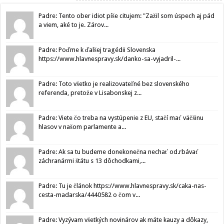
Padre: Tento ober idiot píše citujem: "Zažil som úspech aj pád
a viem, aké to je. Zárov...
Padre: Poďme k ďalšej tragédii Slovenska
https://www.hlavnespravy.sk/danko-sa-vyjadril-...
Padre: Toto všetko je realizovateľné bez slovenského
referenda, pretože v Lisabonskej z...
Padre: Viete čo treba na vystúpenie z EU, stačí mať väčšinu
hlasov v našom parlamente a...
Padre: Ak sa tu budeme donekonečna nechať od.rbávať
záchranármi štátu s 13 dôchodkami,...
Padre: Tu je článok https://www.hlavnespravy.sk/caka-nas-
cesta-madarska/4440582 o čom v...
Padre: Vyzývam všetkých novinárov ak máte kauzy a dôkazy,