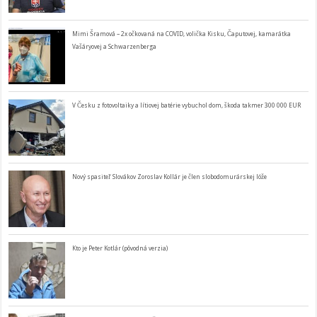
Mimi Šramová – 2x očkovaná na COVID, volička Kisku, Čaputovej, kamarátka
Vašáryovej a Schwarzenberga
V Česku z fotovoltaiky a lítiovej batérie vybuchol dom, škoda takmer 300 000 EUR
Nový spasiteľ Slovákov Zoroslav Kollár je člen slobodomurárskej lóže
Kto je Peter Kotlár (pôvodná verzia)