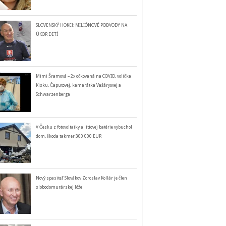
SLOVENSKÝ HOKEJ: MILIÓNOVÉ PODVODY NA
ÚKOR DETÍ
Mimi Šramová – 2x očkovaná na COVID, volička
Kisku, Čaputovej, kamarátka Vašáryovej a
Schwarzenberga
V Česku z fotovoltaiky a lítiovej batérie vybuchol
dom, škoda takmer 300 000 EUR
Nový spasiteľ Slovákov Zoroslav Kollár je člen
slobodomurárskej lóže