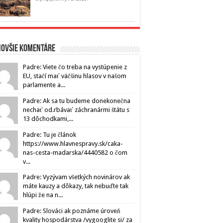
novšie komentáre
Padre: Viete čo treba na vystúpenie z
EU, stačí mať väčšinu hlasov v našom
parlamente a...
Padre: Ak sa tu budeme donekonečna
nechať od.rbávať záchranármi štátu s
13 dôchodkami,...
Padre: Tu je článok
https://www.hlavnespravy.sk/caka-
nas-cesta-madarska/4440582 o čom
v...
Padre: Vyzývam všetkých novinárov ak
máte kauzy a dôkazy, tak nebuďte tak
hlúpi že na n...
Padre: Slováci ak poznáme úroveň
kvality hospodárstva /vygooglite si/ za