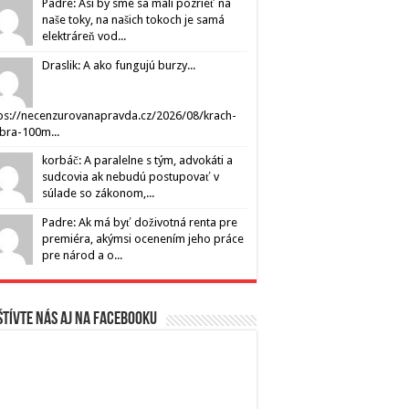
Padre: Asi by sme sa mali pozrieť na
naše toky, na našich tokoch je samá
elektráreň vod...
Draslik: A ako fungujú burzy...
ps://necenzurovanapravda.cz/2026/08/krach-
ibra-100m...
korbáč: A paralelne s tým, advokáti a
sudcovia ak nebudú postupovať v
súlade so zákonom,...
Padre: Ak má byť doživotná renta pre
premiéra, akýmsi ocenením jeho práce
pre národ a o...
tívte nás aj na Facebooku