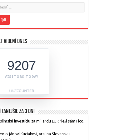
t videní dnes
9207
VISITORS TODAY
ítanejšie za 3 dni
limskú investíciu za miliardu EUR rieši sám Fico,
eo o Jánovi Kuciakovi, vraj na Slovensku
kázané