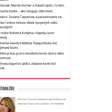
 Kuciak, Marián Kočner a Daniel Lipšic: čo túto…
rucha beštie – ako fungujú súkromné…
ulosť Zuzany Čaputovej a parazitovanie na…
tila Českou televizi vláda Spojených států
erických?
 tváre Roberta Kodyma z kapely Lucie-
rimný…
tnerka ministra Matúša Šutaja Eštoka má
jímavý biznis
dské práva, prečo bezdomovcom skoro nikto
pomože…
hrana kúpeľov alebo získanie kontroly?
íbeh…
ítanejšie
Minulosť Zuzany Čaputovej a parazitovanie na
verejných financiách a ľudoch z mimovládok