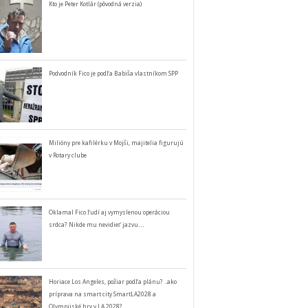
Kto je Peter Kotlár (pôvodná verzia)
Podvodník Fico je podľa Babiša vlastníkom SPP
Milióny pre kafilérku v Mojši, majitelia figurujú
v Rotary clube
Oklamal Fico ľudí aj vymyslenou operáciou
srdca? Nikde mu nevidieť jazvu…
Horiace Los Angeles, požiar podľa plánu? ..ako
príprava na smart city SmartLA2028 a
Olympijské hry v LA 2028?