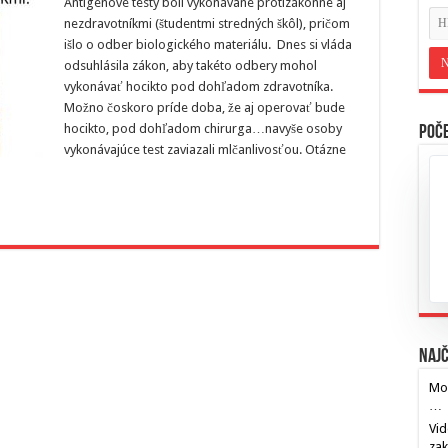
Antigénové testy boli vykonávané protizákonne aj
nezdravotníkmi (študentmi stredných škôl), pričom
išlo o odber biologického materiálu. Dnes si vláda
odsuhlásila zákon, aby takéto odbery mohol
vykonávať hocikto pod dohľadom zdravotníka.
Možno čoskoro príde doba, že aj operovať bude
hocikto, pod dohľadom chirurga…navyše osoby
Poče
vykonávajúce test zaviazali mlčanlivosťou. Otázne
Najč
Mos
…
Vid
za