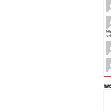
htt
str
Navš