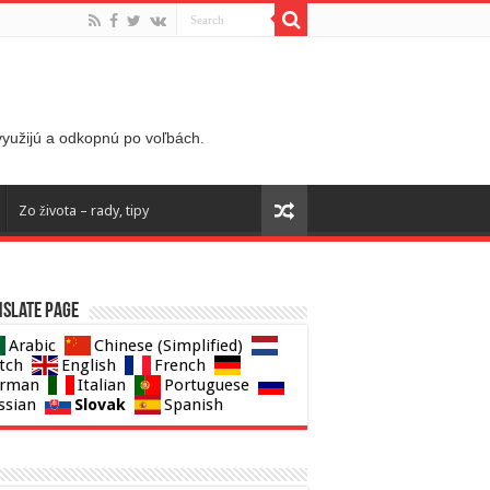
 využijú a odkopnú po voľbách.
Zo života – rady, tipy
slate page
Arabic
Chinese (Simplified)
tch
English
French
rman
Italian
Portuguese
Slovak
ssian
Spanish