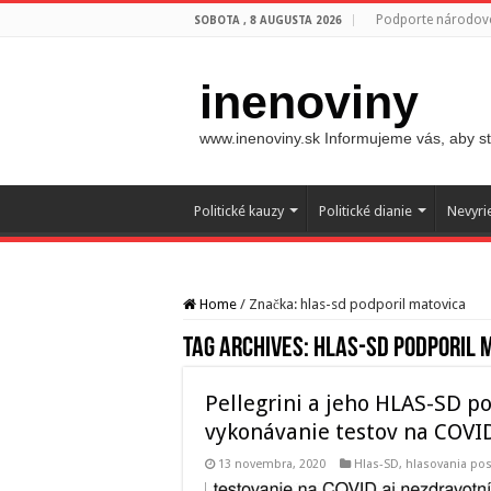
Podporte národovc
SOBOTA , 8 AUGUSTA 2026
inenoviny
www.inenoviny.sk Informujeme vás, aby ste
Politické kauzy
Politické dianie
Nevyri
Home
/
Značka:
hlas-sd podporil matovica
Tag Archives:
hlas-sd podporil 
Pellegrini a jeho HLAS-SD p
vykonávanie testov na COVI
13 novembra, 2020
Hlas-SD
,
hlasovania po