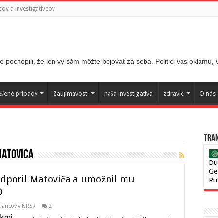
ov a investigatívcov
 pochopili, že len vy sám môžte bojovať za seba. Politici vás oklamu,
ešené prípady
Zaujímavosti
naša investigatíva
zdravie
O nás
Tran
matovica
Du
Ge
odporil Matoviča a umožnil mu
Ru
D
slancov v NRSR
2