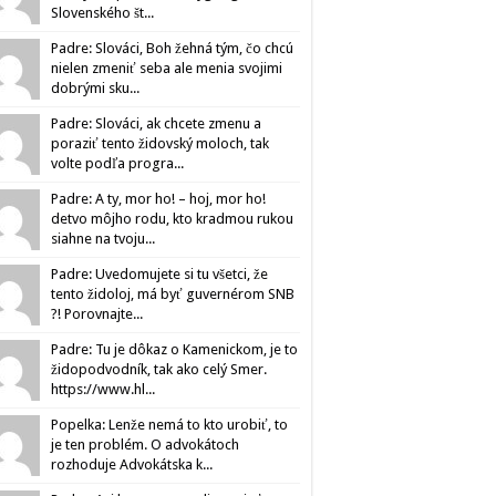
Slovenského št...
Padre: Slováci, Boh žehná tým, čo chcú
nielen zmeniť seba ale menia svojimi
dobrými sku...
Padre: Slováci, ak chcete zmenu a
poraziť tento židovský moloch, tak
volte podľa progra...
Padre: A ty, mor ho! – hoj, mor ho!
detvo môjho rodu, kto kradmou rukou
siahne na tvoju...
Padre: Uvedomujete si tu všetci, že
tento židoloj, má byť guvernérom SNB
?! Porovnajte...
Padre: Tu je dôkaz o Kamenickom, je to
židopodvodník, tak ako celý Smer.
https://www.hl...
Popelka: Lenže nemá to kto urobiť, to
je ten problém. O advokátoch
rozhoduje Advokátska k...