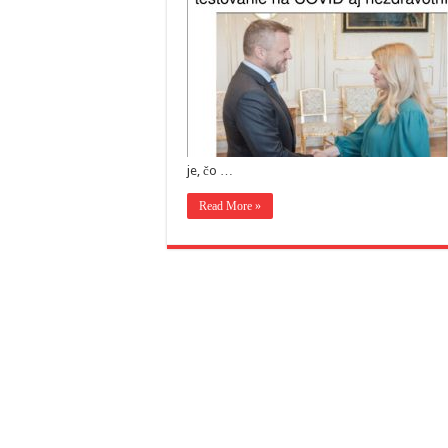
je, čo …
Read More »