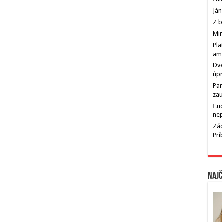
Ján
Z b
Min
Pla
am
Dve
úp
Par
zau
Ľu
ne
Zác
Pr
Najč