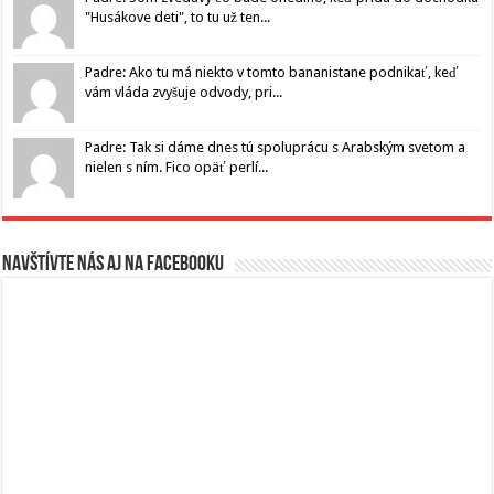
"Husákove deti", to tu už ten...
Padre: Ako tu má niekto v tomto bananistane podnikať, keď
vám vláda zvyšuje odvody, pri...
Padre: Tak si dáme dnes tú spoluprácu s Arabským svetom a
nielen s ním. Fico opäť perlí...
Navštívte nás aj na Facebooku