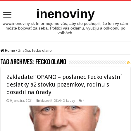
inenoviny
www.inenoviny.sk Informujeme vás, aby ste pochopili, že len vy sám
môžte bojovať za seba. Politici vás oklamu, využijú a odkopnú po
voľbách.
Home
/
Značka:
fecko olano
Tag Archives:
fecko olano
Zakladateľ OĽANO – poslanec Fecko vlastní
desiatky až stovku pozemkov, rodinu si
dosadil na úrady
9 januára, 2021
Matovič, OĽANO kauzy
4