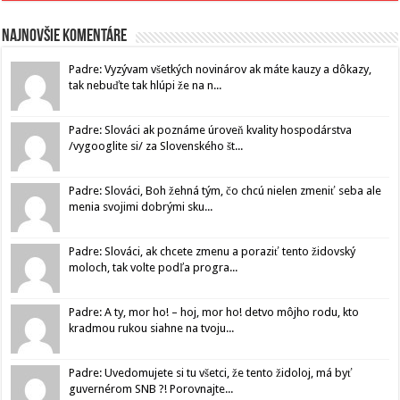
Najnovšie komentáre
Padre: Vyzývam všetkých novinárov ak máte kauzy a dôkazy,
tak nebuďte tak hlúpi že na n...
Padre: Slováci ak poznáme úroveň kvality hospodárstva
/vygooglite si/ za Slovenského št...
Padre: Slováci, Boh žehná tým, čo chcú nielen zmeniť seba ale
menia svojimi dobrými sku...
Padre: Slováci, ak chcete zmenu a poraziť tento židovský
moloch, tak volte podľa progra...
Padre: A ty, mor ho! – hoj, mor ho! detvo môjho rodu, kto
kradmou rukou siahne na tvoju...
Padre: Uvedomujete si tu všetci, že tento židoloj, má byť
guvernérom SNB ?! Porovnajte...