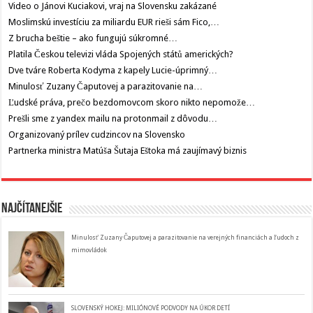
Video o Jánovi Kuciakovi, vraj na Slovensku zakázané
Moslimskú investíciu za miliardu EUR rieši sám Fico,…
Z brucha beštie – ako fungujú súkromné…
Platila Českou televizi vláda Spojených států amerických?
Dve tváre Roberta Kodyma z kapely Lucie-úprimný…
Minulosť Zuzany Čaputovej a parazitovanie na…
Ľudské práva, prečo bezdomovcom skoro nikto nepomože…
Prešli sme z yandex mailu na protonmail z dôvodu…
Organizovaný prílev cudzincov na Slovensko
Partnerka ministra Matúša Šutaja Eštoka má zaujímavý biznis
Najčítanejšie
Minulosť Zuzany Čaputovej a parazitovanie na verejných financiách a ľudoch z
mimovládok
SLOVENSKÝ HOKEJ: MILIÓNOVÉ PODVODY NA ÚKOR DETÍ