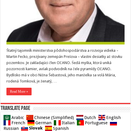
Štatný tajomník ministerstva pôdohospodárstva a rozvoja vidieka –
Martin Fecko, prezývany zemepán Prešova – vlastni desiatky až stovku
pozemkov. Je zakladajúci člen OĽANO. Śedá myška, ktorá uniká
pozornosti kamier, avšak podvodník na čele pyramídy OĽANO.
Bydlisko má v obci Nižna Šebastová, jeho manželka sa volá Mária,
rodená Tomková, je ženatý, …
Read More »
Translate page
Arabic
Chinese (Simplified)
Dutch
English
French
German
Italian
Portuguese
Slovak
Russian
Spanish