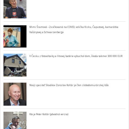
Mimi Šramová – 2x očkovaná na COVID, volička Kisku, Čaputovej, kamarátka
Vašáryovej a Schwarzenberga
V Česku z fotovoltaiky a lítiovej batérie vybuchol dom, škoda takmer 300 000 EUR
Nový spasiteľ Slovákov Zoroslav Kollár je člen slobodomurárskej lóže
Kto je Peter Kotlár (pôvodná verzia)