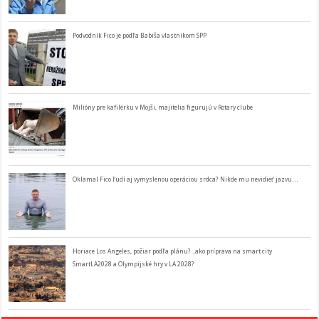
Podvodník Fico je podľa Babiša vlastníkom SPP
Milióny pre kafilérku v Mojši, majitelia figurujú v Rotary clube
Oklamal Fico ľudí aj vymyslenou operáciou srdca? Nikde mu nevidieť jazvu…
Horiace Los Angeles, požiar podľa plánu? ..ako príprava na smart city
SmartLA2028 a Olympijské hry v LA 2028?