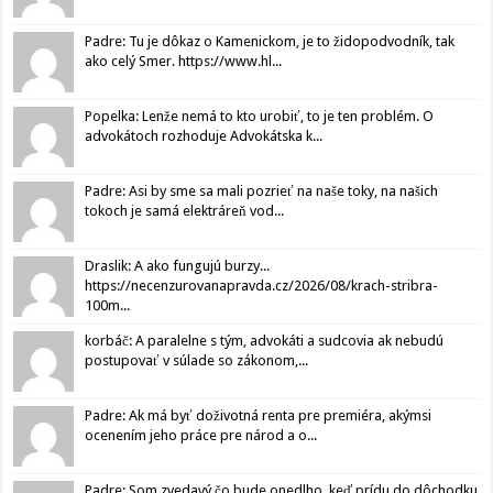
Padre: Tu je dôkaz o Kamenickom, je to židopodvodník, tak
ako celý Smer. https://www.hl...
Popelka: Lenže nemá to kto urobiť, to je ten problém. O
advokátoch rozhoduje Advokátska k...
Padre: Asi by sme sa mali pozrieť na naše toky, na našich
tokoch je samá elektráreň vod...
Draslik: A ako fungujú burzy...
https://necenzurovanapravda.cz/2026/08/krach-stribra-
100m...
korbáč: A paralelne s tým, advokáti a sudcovia ak nebudú
postupovať v súlade so zákonom,...
Padre: Ak má byť doživotná renta pre premiéra, akýmsi
ocenením jeho práce pre národ a o...
Padre: Som zvedavý čo bude onedlho, keď prídu do dôchodku