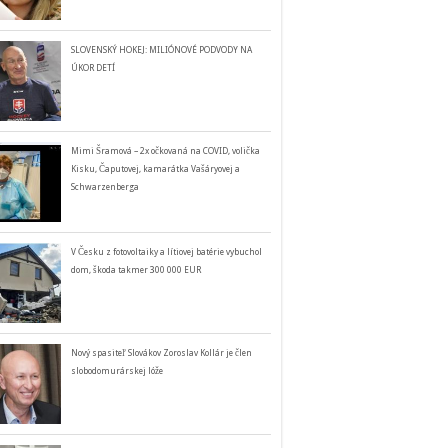
SLOVENSKÝ HOKEJ: MILIÓNOVÉ PODVODY NA
ÚKOR DETÍ
Mimi Šramová – 2x očkovaná na COVID, volička
Kisku, Čaputovej, kamarátka Vašáryovej a
Schwarzenberga
V Česku z fotovoltaiky a lítiovej batérie vybuchol
dom, škoda takmer 300 000 EUR
Nový spasiteľ Slovákov Zoroslav Kollár je člen
slobodomurárskej lóže