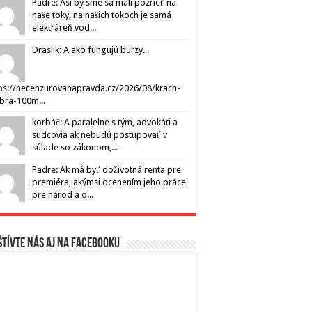
Padre: Asi by sme sa mali pozrieť na
naše toky, na našich tokoch je samá
elektráreň vod...
Draslik: A ako fungujú burzy...
ps://necenzurovanapravda.cz/2026/08/krach-
ibra-100m...
korbáč: A paralelne s tým, advokáti a
sudcovia ak nebudú postupovať v
súlade so zákonom,...
Padre: Ak má byť doživotná renta pre
premiéra, akýmsi ocenením jeho práce
pre národ a o...
tívte nás aj na Facebooku