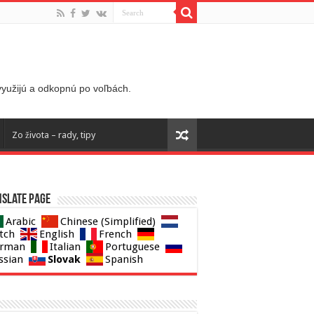
 využijú a odkopnú po voľbách.
Zo života – rady, tipy
slate page
Arabic
Chinese (Simplified)
tch
English
French
rman
Italian
Portuguese
Slovak
ssian
Spanish