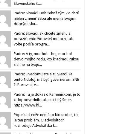
Slovenského št...
Padre: Slováci, Boh žehná tým, čo chcú
nielen zmeniť seba ale menia svojimi
dobrými sku...
Padre: Slováci, ak chcete zmenu a
poraziť tento židovský moloch, tak
volte podľa progra...
Padre: A ty, mor ho! – hoj, mor ho!
detvo môjho rodu, kto kradmou rukou
siahne na tvoju...
Padre: Uvedomujete si tu všetci, že
tento židoloj, má byť guvernérom SNB
?! Porovnajte...
Padre: Tu je dôkaz o Kamenickom, je to
židopodvodník, tak ako celý Smer.
https://www.hl...
Popelka: Lenže nemá to kto urobiť, to
je ten problém. O advokátoch
rozhoduje Advokátska k...