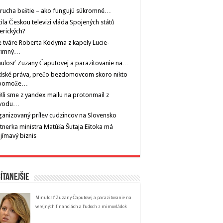
rucha beštie – ako fungujú súkromné…
tila Českou televizi vláda Spojených států
erických?
 tváre Roberta Kodyma z kapely Lucie-
rimný…
ulosť Zuzany Čaputovej a parazitovanie na…
dské práva, prečo bezdomovcom skoro nikto
pomože…
šli sme z yandex mailu na protonmail z
vodu…
anizovaný prílev cudzincov na Slovensko
tnerka ministra Matúša Šutaja Eštoka má
jímavý biznis
ítanejšie
Minulosť Zuzany Čaputovej a parazitovanie na
verejných financiách a ľudoch z mimovládok