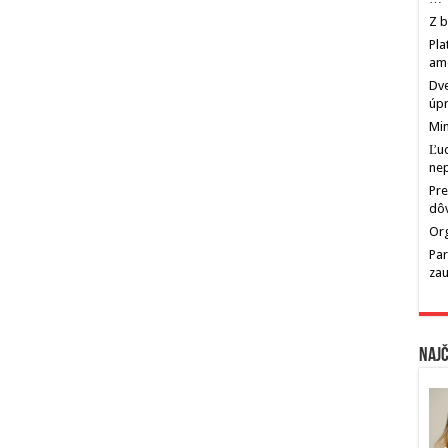
Z b
Pla
am
Dve
úp
Min
Ľu
ne
Pre
dô
Org
Par
zau
Najč