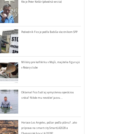
Kto je Peter Kotlár (pôvodná verzia)
Podvodník Fico je podľa Babiša vlastníkom SPP
Milióny pre kafilérku v Mojši, majitelia figurujú
v Rotary clube
Oklamal Fico ľudí aj vymyslenou operáciou
srdca? Nikde mu nevidieť jazvu…
Horiace Los Angeles, požiar podľa plánu? ..ako
príprava na smart city SmartLA2028 a
Olympijské hry v LA 2028?