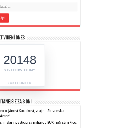
t videní dnes
20148
VISITORS TODAY
ítanejšie za 3 dni
eo o Jánovi Kuciakovi, vraj na Slovensku
kázané
limskú investíciu za miliardu EUR rieši sám Fico,