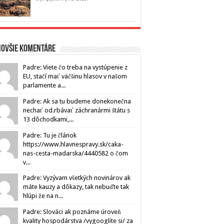
novšie komentáre
Padre: Viete čo treba na vystúpenie z
EU, stačí mať väčšinu hlasov v našom
parlamente a...
Padre: Ak sa tu budeme donekonečna
nechať od.rbávať záchranármi štátu s
13 dôchodkami,...
Padre: Tu je článok
https://www.hlavnespravy.sk/caka-
nas-cesta-madarska/4440582 o čom
v...
Padre: Vyzývam všetkých novinárov ak
máte kauzy a dôkazy, tak nebuďte tak
hlúpi že na n...
Padre: Slováci ak poznáme úroveň
kvality hospodárstva /vygooglite si/ za