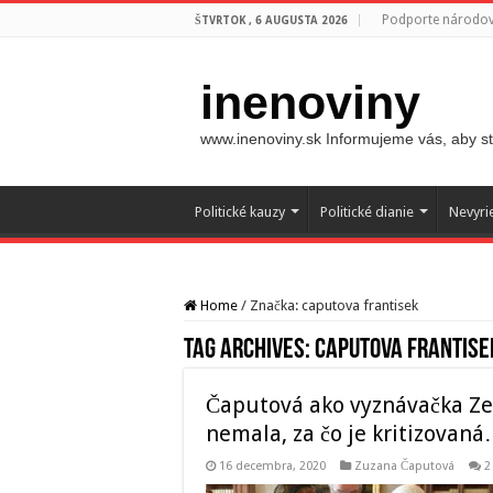
Podporte národovc
ŠTVRTOK , 6 AUGUSTA 2026
inenoviny
www.inenoviny.sk Informujeme vás, aby ste
Politické kauzy
Politické dianie
Nevyri
Home
/
Značka:
caputova frantisek
Tag Archives:
caputova frantise
Čaputová ako vyznávačka Ze
nemala, za čo je kritizovan
16 decembra, 2020
Zuzana Čaputová
2