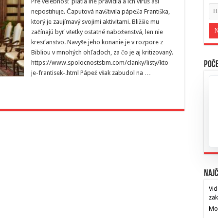
Pre velebnosť platia iné pravidlá a ich vírus asi
nepostihuje. Čaputová navštivila pápeža Františka,
ktorý je zaujímavý svojimi aktivitami. Bližšie mu
začínajú byť všetky ostatné naboženstvá, len nie
kresťanstvo. Navyše jeho konanie je v rozpore z
Bibliou v mnohých ohľadoch, za čo je aj kritizovaný.
https://www.spolocnostsbm.com/clanky/listy/kto-
Poče
je-frantisek-.html Pápež však zabudol na …
Najč
Vid
za
Mos
…