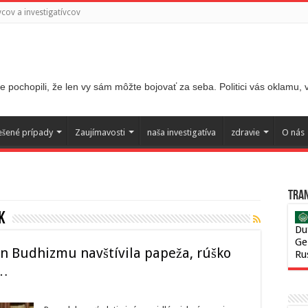
ov a investigatívcov
 pochopili, že len vy sám môžte bojovať za seba. Politici vás oklamu,
ešené prípady
Zaujímavosti
naša investigatíva
zdravie
O nás
Tran
k
Du
Ge
n Budhizmu navštívila papeža, rúško
Ru
á…