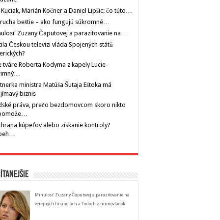
 Kuciak, Marián Kočner a Daniel Lipšic: čo túto…
rucha beštie – ako fungujú súkromné…
ulosť Zuzany Čaputovej a parazitovanie na…
tila Českou televizi vláda Spojených států
erických?
 tváre Roberta Kodyma z kapely Lucie-
rimný…
tnerka ministra Matúša Šutaja Eštoka má
jímavý biznis
dské práva, prečo bezdomovcom skoro nikto
pomože…
hrana kúpeľov alebo získanie kontroly?
íbeh…
ítanejšie
Minulosť Zuzany Čaputovej a parazitovanie na
verejných financiách a ľudoch z mimovládok