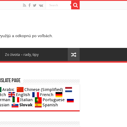
 využijú a odkopnú po voľbách.
Zo života – rady, tipy
slate page
Arabic
Chinese (Simplified)
tch
English
French
rman
Italian
Portuguese
Slovak
ssian
Spanish