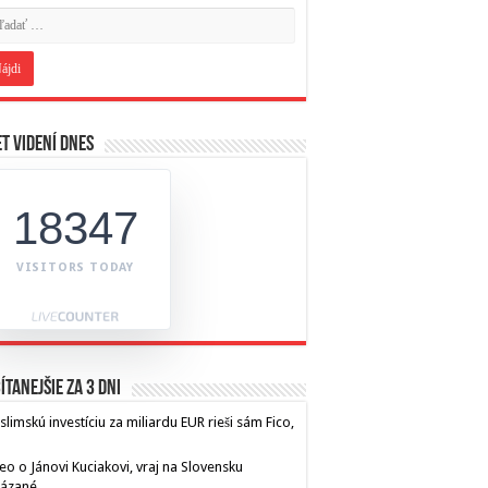
t videní dnes
18347
VISITORS TODAY
ítanejšie za 3 dni
limskú investíciu za miliardu EUR rieši sám Fico,
eo o Jánovi Kuciakovi, vraj na Slovensku
kázané