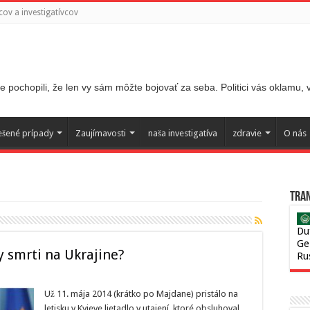
ov a investigatívcov
 pochopili, že len vy sám môžte bojovať za seba. Politici vás oklamu,
ešené prípady
Zaujímavosti
naša investigatíva
zdravie
O nás
Tran
Du
Ge
y smrti na Ukrajine?
Ru
Už 11. mája 2014 (krátko po Majdane) pristálo na
letisku v Kyjeve lietadlo v utajení, ktoré obsluhoval