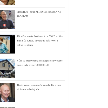
SLOVENSKÝ HOKEJ: MILIÓNOVÉ PODVODY NA
ÚKOR DETÍ
Mimi Šramová – 2x očkovaná na COVID, volička
Kisku, Čaputovej, kamarátka Vašáryovej a
Schwarzenberga
V Česku z fotovoltaiky a lítiovej batérie vybuchol
dom, škoda takmer 300 000 EUR
Nový spasiteľ Slovákov Zoroslav Kollár je člen
slobodomurárskej lóže