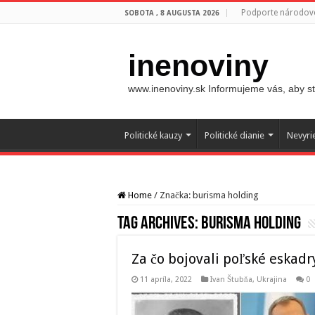
Podporte národovc
SOBOTA , 8 AUGUSTA 2026
inenoviny
www.inenoviny.sk Informujeme vás, aby ste
Politické kauzy
Politické dianie
Nevyri
Home
/
Značka:
burisma holding
Tag Archives:
burisma holding
Za čo bojovali poľské eskadr
11 apríla, 2022
Ivan Štubňa
,
Ukrajina
0