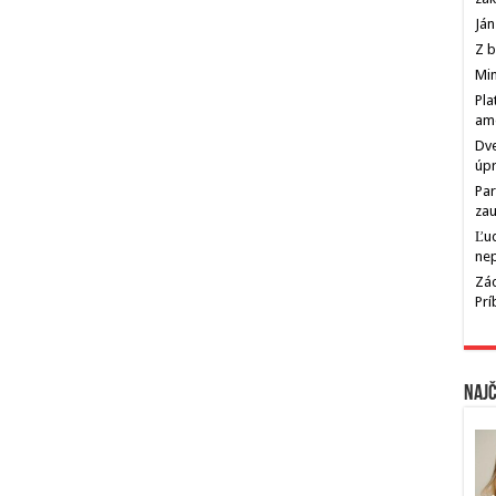
Ján
Z b
Min
Pla
am
Dve
úp
Par
zau
Ľu
ne
Zác
Pr
Najč