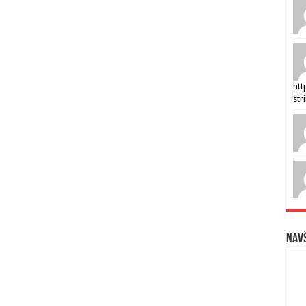
htt
str
Navš