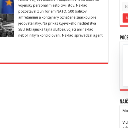
vojenský personál miesto civilistov. Náklad
pozostával z uniforiem NATO, 500 balíkov
amfetamínu a kontajnery označené značkou pre
jedovaté látky. Na príkaz kyjevského riaditeľstva
SBU (ukrajinská tajná služba), vojaci ani náklad
neboli nikým kontrolovaní. Náklad sprevádzal agent
Poče
Najč
Mos
…
Vid
za