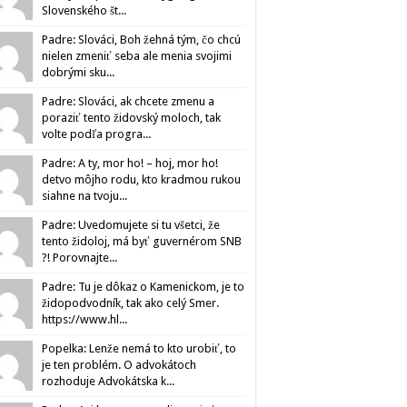
Slovenského št...
Padre: Slováci, Boh žehná tým, čo chcú
nielen zmeniť seba ale menia svojimi
dobrými sku...
Padre: Slováci, ak chcete zmenu a
poraziť tento židovský moloch, tak
volte podľa progra...
Padre: A ty, mor ho! – hoj, mor ho!
detvo môjho rodu, kto kradmou rukou
siahne na tvoju...
Padre: Uvedomujete si tu všetci, že
tento židoloj, má byť guvernérom SNB
?! Porovnajte...
Padre: Tu je dôkaz o Kamenickom, je to
židopodvodník, tak ako celý Smer.
https://www.hl...
Popelka: Lenže nemá to kto urobiť, to
je ten problém. O advokátoch
rozhoduje Advokátska k...