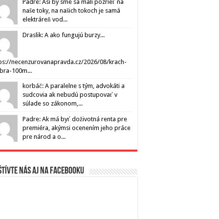
Padre: Asi by sme sa mali pozrieť na
naše toky, na našich tokoch je samá
elektráreň vod...
Draslik: A ako fungujú burzy...
ps://necenzurovanapravda.cz/2026/08/krach-
ibra-100m...
korbáč: A paralelne s tým, advokáti a
sudcovia ak nebudú postupovať v
súlade so zákonom,...
Padre: Ak má byť doživotná renta pre
premiéra, akýmsi ocenením jeho práce
pre národ a o...
tívte nás aj na Facebooku