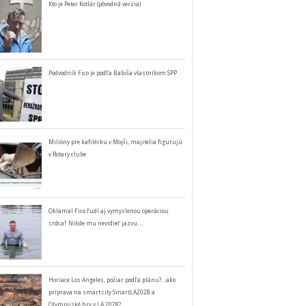
Kto je Peter Kotlár (pôvodná verzia)
Podvodník Fico je podľa Babiša vlastníkom SPP
Milióny pre kafilérku v Mojši, majitelia figurujú
v Rotary clube
Oklamal Fico ľudí aj vymyslenou operáciou
srdca? Nikde mu nevidieť jazvu…
Horiace Los Angeles, požiar podľa plánu? ..ako
príprava na smart city SmartLA2028 a
Olympijské hry v LA 2028?