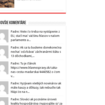
novšie komentáre
Padre: Viete čo treba na vystúpenie z
EU, stačí mať väčšinu hlasov v našom
parlamente a...
Padre: Ak sa tu budeme donekonečna
nechať od.rbávať záchranármi štátu s
13 dôchodkami,...
Padre: Tu je článok
https://www.hlavnespravy.sk/caka-
nas-cesta-madarska/4440582 o čom
v...
Padre: Vyzývam všetkých novinárov ak
máte kauzy a dôkazy, tak nebuďte tak
hlúpi že na n...
Padre: Slováci ak poznáme úroveň
kvality hospodárstva /vygooglite si/ za