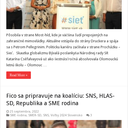
Pôsobila v strane Most-híd, kde je väčšina ľudí prepojených na
zahraničné mimovládky. Aktuálne vstúpila do strány Druckera a spája
sa s Petrom Pellegrinim. Politicku kariéru začínala v strane Procházku –
Sieť. Skautka globalizmu Bývalá poslankyňa Národnej rady SR
Katarína Cséfalvayová už ako šestnásťročná absolvovala Olomouckú
letnú školu – Olomouc …
Read More »
Fico sa pripravuje na koalíciu: SNS, HLAS-
SD, Republika a SME rodina
25 septembra, 2022
SME rodina
,
SMER-SD
,
SNS
,
Voľby 2024 Slovensko
3