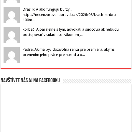
Draslik: A ako fungujú burzy...
https://necenzurovanapravda.cz/2026/08/krach-stribra-
100m...
korbáč: A paralelne s tým, advokáti a sudcovia ak nebudú
postupovať v súlade so zákonom,...
Padre: Ak má byť doživotná renta pre premiéra, akýmsi
ocenením jeho práce pre národ a o...
Navštívte nás aj na Facebooku