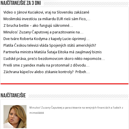
Najčítanejšie za 3 dni
Video o Jánovi Kuciakovi, vraj na Slovensku zakázané
Moslimskú investíciu za miliardu EUR rieši sám Fico,…
Z brucha beštie – ako fungujú súkromné…
Minulosť Zuzany Čaputovej a parazitovanie na…
Dve tváre Roberta Kodyma z kapely Lucie-úprimný…
Platila Českou televizi vláda Spojených států amerických?
Partnerka ministra Matúša Šutaja Eštoka má zaujímavý biznis
Ľudské práva, prečo bezdomovcom skoro nikto nepomože…
Prešli sme z yandex mailu na protonmail z dôvodu…
Záchrana kúpeľov alebo získanie kontroly? Príbeh…
Najčítanejšie
Minulosť Zuzany Čaputovej a parazitovanie na verejných financiách a ľudoch z
mimovládok