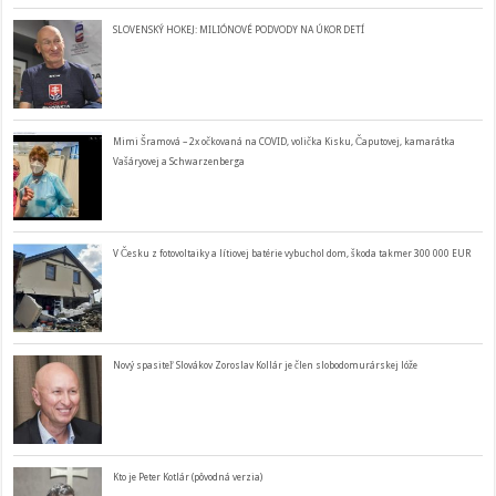
SLOVENSKÝ HOKEJ: MILIÓNOVÉ PODVODY NA ÚKOR DETÍ
Mimi Šramová – 2x očkovaná na COVID, volička Kisku, Čaputovej, kamarátka
Vašáryovej a Schwarzenberga
V Česku z fotovoltaiky a lítiovej batérie vybuchol dom, škoda takmer 300 000 EUR
Nový spasiteľ Slovákov Zoroslav Kollár je člen slobodomurárskej lóže
Kto je Peter Kotlár (pôvodná verzia)