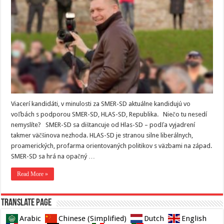
Viacerí kandidáti, v minulosti za SMER-SD aktuálne kandidujú vo
voľbách s podporou SMER-SD, HLAS-SD, Republika. Niečo tu nesedí
nemyslíte? SMER-SD sa dištancuje od Hlas-SD – podľa vyjadrení
takmer väčšinova nezhoda. HLAS-SD je stranou silne liberálnych,
proamerických, profarma orientovaných politikov s väzbami na západ.
SMER-SD sa hrá na opačný …
Read More »
Translate page
Arabic
Chinese (Simplified)
Dutch
English