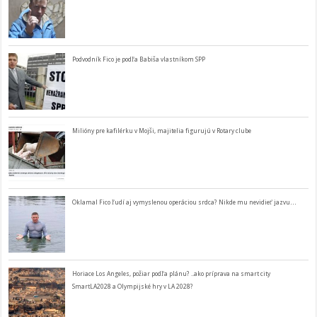
Podvodník Fico je podľa Babiša vlastníkom SPP
Milióny pre kafilérku v Mojši, majitelia figurujú v Rotary clube
Oklamal Fico ľudí aj vymyslenou operáciou srdca? Nikde mu nevidieť jazvu…
Horiace Los Angeles, požiar podľa plánu? ..ako príprava na smart city
SmartLA2028 a Olympijské hry v LA 2028?