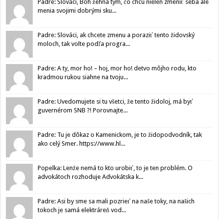
Padre: Slováci, Boh žehná tým, čo chcú nielen zmeniť seba ale
menia svojimi dobrými sku...
Padre: Slováci, ak chcete zmenu a poraziť tento židovský
moloch, tak volte podľa progra...
Padre: A ty, mor ho! – hoj, mor ho! detvo môjho rodu, kto
kradmou rukou siahne na tvoju...
Padre: Uvedomujete si tu všetci, že tento židoloj, má byť
guvernérom SNB ?! Porovnajte...
Padre: Tu je dôkaz o Kamenickom, je to židopodvodník, tak
ako celý Smer. https://www.hl...
Popelka: Lenže nemá to kto urobiť, to je ten problém. O
advokátoch rozhoduje Advokátska k...
Padre: Asi by sme sa mali pozrieť na naše toky, na našich
tokoch je samá elektráreň vod...