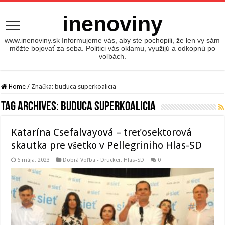
inenoviny
www.inenoviny.sk Informujeme vás, aby ste pochopili, že len vy sám
môžte bojovať za seba. Politici vás oklamu, využijú a odkopnú po
voľbách.
Home
/
Značka:
buduca superkoalicia
Tag Archives:
buduca superkoalicia
Katarína Csefalvayová – treťosektorová
skautka pre všetko v Pellegriniho Hlas-SD
6 mája, 2023
Dobrá Voľba - Drucker
,
Hlas-SD
0