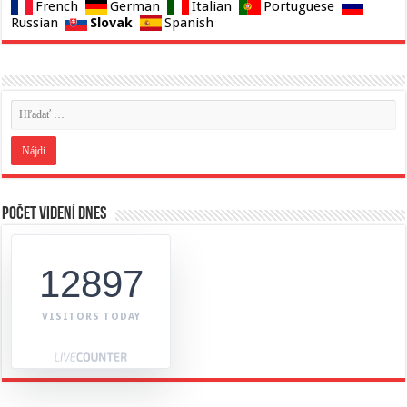
French
German
Italian
Portuguese
Slovak
Russian
Spanish
Počet videní dnes
12897
VISITORS TODAY