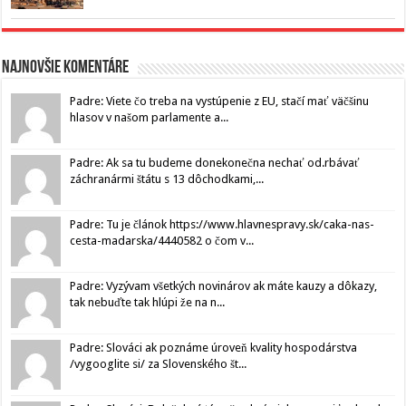
Najnovšie komentáre
Padre: Viete čo treba na vystúpenie z EU, stačí mať väčšinu
hlasov v našom parlamente a...
Padre: Ak sa tu budeme donekonečna nechať od.rbávať
záchranármi štátu s 13 dôchodkami,...
Padre: Tu je článok https://www.hlavnespravy.sk/caka-nas-
cesta-madarska/4440582 o čom v...
Padre: Vyzývam všetkých novinárov ak máte kauzy a dôkazy,
tak nebuďte tak hlúpi že na n...
Padre: Slováci ak poznáme úroveň kvality hospodárstva
/vygooglite si/ za Slovenského št...