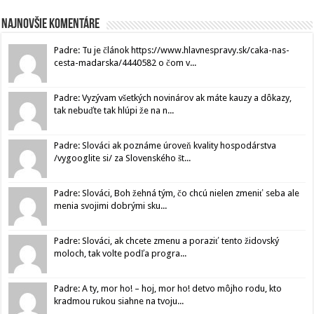
Najnovšie komentáre
Padre: Tu je článok https://www.hlavnespravy.sk/caka-nas-
cesta-madarska/4440582 o čom v...
Padre: Vyzývam všetkých novinárov ak máte kauzy a dôkazy,
tak nebuďte tak hlúpi že na n...
Padre: Slováci ak poznáme úroveň kvality hospodárstva
/vygooglite si/ za Slovenského št...
Padre: Slováci, Boh žehná tým, čo chcú nielen zmeniť seba ale
menia svojimi dobrými sku...
Padre: Slováci, ak chcete zmenu a poraziť tento židovský
moloch, tak volte podľa progra...
Padre: A ty, mor ho! – hoj, mor ho! detvo môjho rodu, kto
kradmou rukou siahne na tvoju...