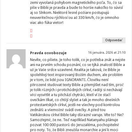
zemi vyvolaná pohybom magnetického poľa. To, čo sa
píše v Biblii je pravda a bude to horšie nakoľko to súvisí
aj so Slnkom. Niektoré lesné požiare postupujú
neuveriteľnou rýchlosťou až 330 km/h, čo je omnoho
viac ako fúka vietor!
Odpovedať
Pravda osvobozuje
16 januára, 2026 at 21:10
Nevíte, co píšete. Je toho tolik, co je potřeba znát a nejste
ani na prvním schodu poznání, co se týká znalostí Bible a
už je Vaše srdce uzavřené. Realita je taková, že Bible je
spolehlivý text inspirovaný Božím duchem, ale problém
je v tom, že lidé jsou IGNORANTI. Člověku není
přirozené studovat texty Bible a přemýšlet nad tím, proč
je tolik různých i protichůdných církví, raději si nechávají
věci vysvětlit a tu přichází chytráci, kteří ví že stačí
ovečkám říkat, co chtějí slyšet a tak je mnoho dnešních
protestantských církví, jestli ne všechny pod kontrolou
zednářů a všemožně svádí ovečky. A před tou
Vatikánskou církví Bible taky důrazně varuje. Víte to? Ne?
Samozřejmě, že ne. Teď například Natanyahu plánuje
pozvat 100 000 pastorů do Jeruzaléma, pochopitelně
pro noty. To, že Bibli zneužila monarchie a jiní k moci