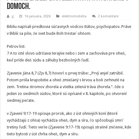
domoch.
jj
16 januára, 2026
elektromobilita
2 komentáre
Bibliu napísali predkovia súčasnych vodcov štátov, psychopatov. Práve
v Biblii sa píše, že svet bude Boh trestať ohňom.
Petrov list:
7 A to isté slovo udržiava terajšie nebo i zem a zachováva pre oheň,
keď príde deň súdu a záhuby bezbožných ľudí.
Zjavenie Jána 8,7 (Zjv 8,7) hovorí o prvej trúbe: „Prvý anjel zatrúbil.
Potom prišla krupobitie a oheň zmiešaný s krvou a boli zvrhnuté na
zem. Tretina stromov zhorela a všetka zelená tráva zhorela.“. Ide o
jeden zo siedmich súdov, ktoré sú opísané v 8. kapitole, po otvorení
siedmej pečate.
v Zjavení 9:17-19 opisuje prorok, ako z úst ohnivých koní (ktoré
vychádzajú z ohňa) vychádza oheň, dym a síra, čo spôsobujú smrť
tretiny ľudí. Tieto verše (Zjavenie 9:17-19) opisujú strašné zničenie, kde
tieto bytosti z úst chrlia oheň, dym a síru.