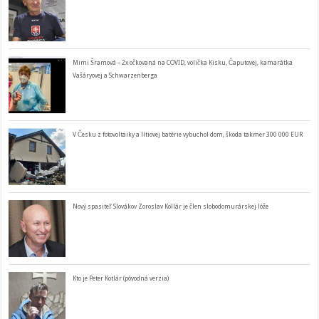
Mimi Šramová – 2x očkovaná na COVID, volička Kisku, Čaputovej, kamarátka
Vašáryovej a Schwarzenberga
V Česku z fotovoltaiky a lítiovej batérie vybuchol dom, škoda takmer 300 000 EUR
Nový spasiteľ Slovákov Zoroslav Kollár je člen slobodomurárskej lóže
Kto je Peter Kotlár (pôvodná verzia)