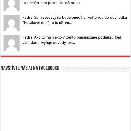
ocenením jeho práce pre národ a o...
Padre: Som zvedavý čo bude onedlho, keď prídu do dôchodku
"Husákove deti", to tu už ten...
Padre: Ako tu má niekto v tomto bananistane podnikať, keď
vám vláda zvyšuje odvody, pri...
Navštívte nás aj na Facebooku