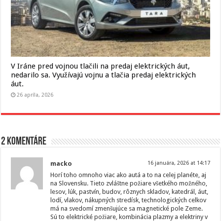
V Iráne pred vojnou tlačili na predaj elektrických áut,
nedarilo sa. Využívajú vojnu a tlačia predaj elektrických
áut.
26 apríla, 2026
2 komentáre
macko
16 januára, 2026 at 14:17
Horí toho omnoho viac ako autá a to na celej planéte, aj
na Slovensku. Tieto zvláštne požiare všetkého možného,
lesov, lúk, pastvín, budov, rôznych skladov, katedrál, áut,
lodí, vlakov, nákupných stredísk, technologických celkov
má na svedomí zmenšujúce sa magnetické pole Zeme.
Sú to elektrické požiare, kombinácia plazmy a elektriny v