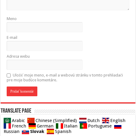
Meno
E-mail
Adresa webu
Uložiť moje meno, e-mail a webovú stránku v tomto prehliadači
pre moje budúce komentáre.
Translate page
Arabic
Chinese (Simplified)
Dutch
English
French
German
Italian
Portuguese
Slovak
Russian
Spanish