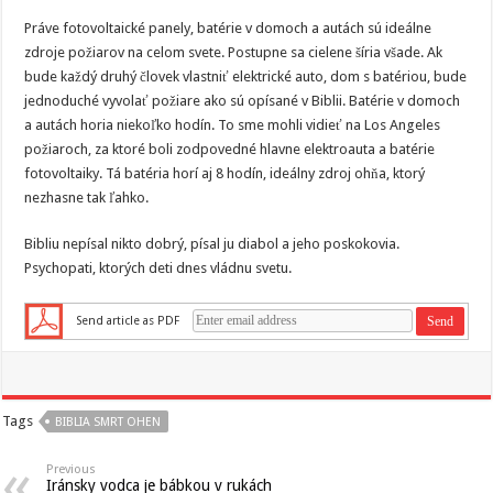
Práve fotovoltaické panely, batérie v domoch a autách sú ideálne
zdroje požiarov na celom svete. Postupne sa cielene šíria všade. Ak
bude každý druhý človek vlastniť elektrické auto, dom s batériou, bude
jednoduché vyvolať požiare ako sú opísané v Biblii. Batérie v domoch
a autách horia niekoľko hodín. To sme mohli vidieť na Los Angeles
požiaroch, za ktoré boli zodpovedné hlavne elektroauta a batérie
fotovoltaiky. Tá batéria horí aj 8 hodín, ideálny zdroj ohňa, ktorý
nezhasne tak ľahko.
Bibliu nepísal nikto dobrý, písal ju diabol a jeho poskokovia.
Psychopati, ktorých deti dnes vládnu svetu.
Send article as PDF
Tags
BIBLIA SMRT OHEN
Previous
Iránsky vodca je bábkou v rukách