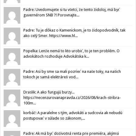
Padre: Uvedomujete si tu všetci, že tento židoloj, má byť
guvernérom SNB ?! Porovnajte...
Padre: Tu je dôkaz o Kamenickom, je to židopodvodník, tak
ako celý Smer. https://www.hl...
Popelka: Lenže nemá to kto urobiť, to je ten problém. O
advokátoch rozhoduje Advokátska k...
Padre: Asi by sme sa mali pozrieť na naše toky, na našich
tokoch je samá elektráreň vod...
Draslik: A ako fungujú burzy...
https://necenzurovanapravda.cz/2026/08/krach-stribra-
100m...
korbáč: A paralelne s tým, advokáti a sudcovia ak nebudú
postupovať v súlade so zákonom,...
Padre: Ak má byť doživotná renta pre premiéra, akýmsi