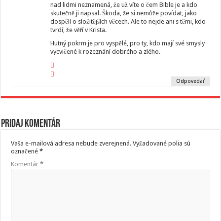
nad lidmi neznamená, že už víte o čem Bible je a kdo
skutečně ji napsal. Škoda, že si nemůže povídat, jako
dospělí o složitějších věcech. Ale to nejde ani s těmi, kdo
tvrdí, že věří v Krista.
Hutný pokrm je pro vyspělé, pro ty, kdo mají své smysly
vycvičené k rozeznání dobrého a zlého.
Odpovedať
Pridaj komentár
Vaša e-mailová adresa nebude zverejnená.
Vyžadované polia sú
označené
*
Komentár
*