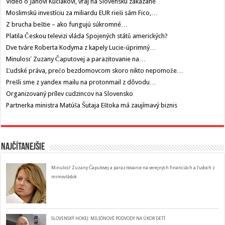
Video o Jánovi Kuciakovi, vraj na Slovensku zakázané
Moslimskú investíciu za miliardu EUR rieši sám Fico,…
Z brucha beštie – ako fungujú súkromné…
Platila Českou televizi vláda Spojených států amerických?
Dve tváre Roberta Kodyma z kapely Lucie-úprimný…
Minulosť Zuzany Čaputovej a parazitovanie na…
Ľudské práva, prečo bezdomovcom skoro nikto nepomože…
Prešli sme z yandex mailu na protonmail z dôvodu…
Organizovaný prílev cudzincov na Slovensko
Partnerka ministra Matúša Šutaja Eštoka má zaujímavý biznis
Najčítanejšie
Minulosť Zuzany Čaputovej a parazitovanie na verejných financiách a ľudoch z
mimovládok
SLOVENSKÝ HOKEJ: MILIÓNOVÉ PODVODY NA ÚKOR DETÍ