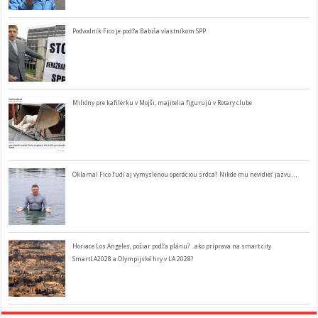
Podvodník Fico je podľa Babiša vlastníkom SPP
Milióny pre kafilérku v Mojši, majitelia figurujú v Rotary clube
Oklamal Fico ľudí aj vymyslenou operáciou srdca? Nikde mu nevidieť jazvu…
Horiace Los Angeles, požiar podľa plánu? ..ako príprava na smart city
SmartLA2028 a Olympijské hry v LA 2028?