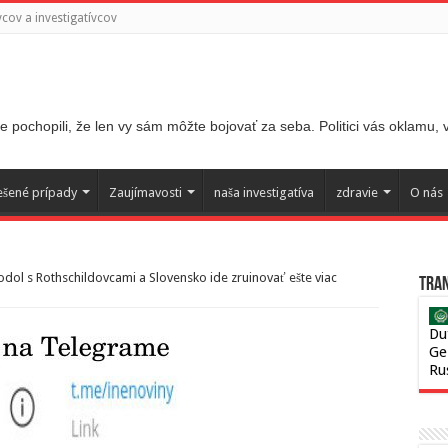
ov a investigatívcov
 pochopili, že len vy sám môžte bojovať za seba. Politici vás oklamu,
ešené prípady
Zaujímavosti
naša investigatíva
zdravie
O nás
odol s Rothschildovcami a Slovensko ide zruinovať ešte viac
Tran
Du
Ge
Ru