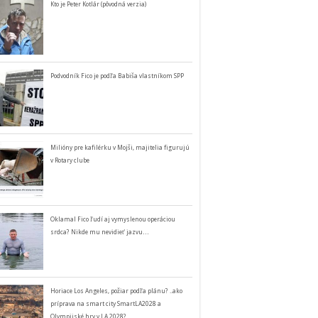
Kto je Peter Kotlár (pôvodná verzia)
Podvodník Fico je podľa Babiša vlastníkom SPP
Milióny pre kafilérku v Mojši, majitelia figurujú
v Rotary clube
Oklamal Fico ľudí aj vymyslenou operáciou
srdca? Nikde mu nevidieť jazvu…
Horiace Los Angeles, požiar podľa plánu? ..ako
príprava na smart city SmartLA2028 a
Olympijské hry v LA 2028?