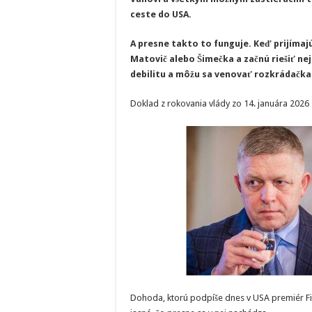
ceste do USA.
A presne takto to funguje. Keď prijímaj
Matovič alebo Šimečka a začnú riešiť n
debilitu a môžu sa venovať rozkrádačkam
Doklad z rokovania vlády zo 14. januára 2026 
Dohoda, ktorú podpíše dnes v USA premiér Fico