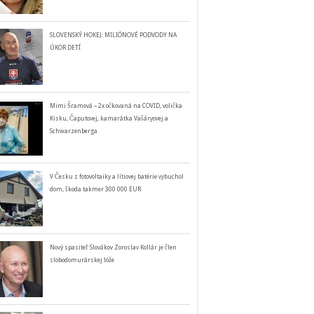
SLOVENSKÝ HOKEJ: MILIÓNOVÉ PODVODY NA
ÚKOR DETÍ
Mimi Šramová – 2x očkovaná na COVID, volička
Kisku, Čaputovej, kamarátka Vašáryovej a
Schwarzenberga
V Česku z fotovoltaiky a lítiovej batérie vybuchol
dom, škoda takmer 300 000 EUR
Nový spasiteľ Slovákov Zoroslav Kollár je člen
slobodomurárskej lóže