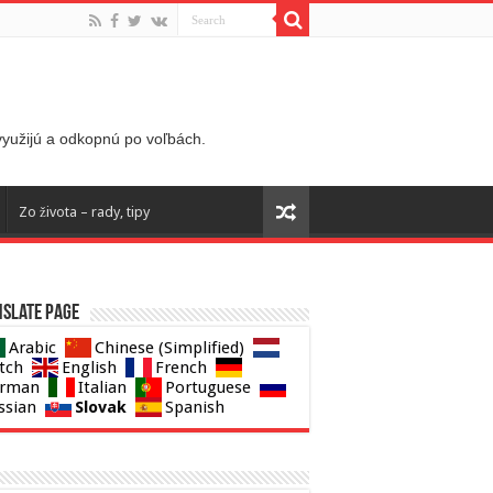
 využijú a odkopnú po voľbách.
Zo života – rady, tipy
slate page
Arabic
Chinese (Simplified)
tch
English
French
rman
Italian
Portuguese
Slovak
ssian
Spanish