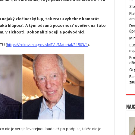
Z b
Pla
ú nejaký zločinecký lup, tak zrazu vybehne kamarát
am
ejakú hlúposť. A tým odsunú pozornosť ovečiek na túto
Dve
úp
, v tichosti. Dokonalí zlodeji a podvodníci.
Min
TU (
https://rokovania.gov.sk/RVL/Material/31503/1
).
Ľu
ne
Pre
dô
Org
Par
zau
Najč
 nie je verejná; verejnou bude až po podpise, takže nie je