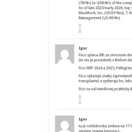
(78\%\) to \(94\%\) of the comp
As of late 2025/early 2026, top
BlackRock, Inc. (\(9.01\%\)), T.
Management (\(5.90\%\)
Igor
Fiico splaca dlh za otvorenie d
(to nie je prezident) v Bielom d
Fico WEF 2024 a 2025, Pellegrin
Fiico vykazuje znaky zapredane
transplante) a vydieraju ho, lebo
Fico sa od Handlovej prakticky i
Igor
tu je rotšildovska zmluva na 1
verejne znama luxusna š. .