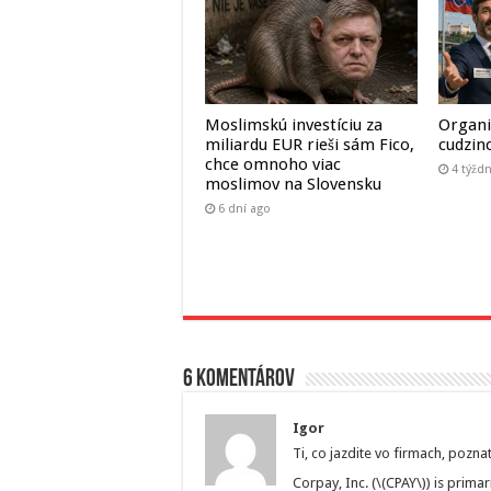
Moslimskú investíciu za
Organi
miliardu EUR rieši sám Fico,
cudzin
chce omnoho viac
4 týžd
moslimov na Slovensku
6 dní ago
6 komentárov
Igor
Ti, co jazdite vo firmach, pozn
Corpay, Inc. (\(CPAY\)) is prima