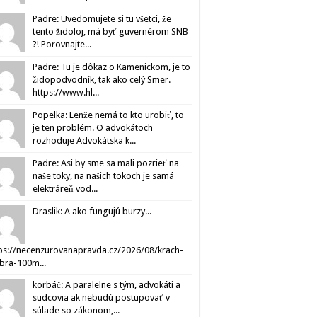
Padre: Uvedomujete si tu všetci, že
tento židoloj, má byť guvernérom SNB
?! Porovnajte...
Padre: Tu je dôkaz o Kamenickom, je to
židopodvodník, tak ako celý Smer.
https://www.hl...
Popelka: Lenže nemá to kto urobiť, to
je ten problém. O advokátoch
rozhoduje Advokátska k...
Padre: Asi by sme sa mali pozrieť na
naše toky, na našich tokoch je samá
elektráreň vod...
Draslik: A ako fungujú burzy...
ps://necenzurovanapravda.cz/2026/08/krach-
ibra-100m...
korbáč: A paralelne s tým, advokáti a
sudcovia ak nebudú postupovať v
súlade so zákonom,...