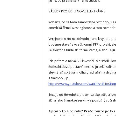
jasné, čo presne sa v nej nachádza.
ZÁVER K PROJEKTU NOVEJ ELEKTRÁRNE
Robert Fico sa teda samostatne rozhodol, že 
americká firma Westinghouse a toto rozhodnut
Verejnosti nikto nezdôvodnil, ako k výberu došl
budeme stavať ako súkromný PPP projekt, aleb
že elektrina bude skutočne štátna, alebo že 
Ide pritom o najväčšiu investíciu v histórii Sl
Rothschildovci postaviť, nech si ju celú zafinan
elektráreň splátkami dlhu predražiť na dvojná
galaktický lup.
https://www.youtube.com/watch?v=BTo0Hq
Text je od Heredoša, ale ten sa ako súčasť s
SD a jeho článok je servilný a poslušný voči zl
A prečo to Fico robí? Prečo tento potka