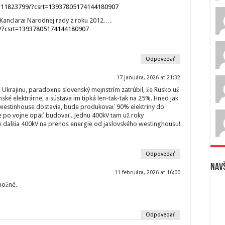
a/11823799/?csrt=13937805174144180907
+ Kanclarai Narodnej rady z roku 2012….
2/?csrt=13937805174144180907
Odpovedať
17 januára, 2026 at 21:32
e Ukrajinu, paradoxne slovenský mejnstrím zatrúbil, že Rusko už
nské elektrárne, a sústava im tipká len-tak-tak na 25%. Hned jak
 westinhouse dostavia, bude produkovať 90% elektriny do
ne po vojne opäť budovať. Jednu 400kV tam už roky
 dalšia 400kV na prenos energie od jaslovského westinghousu!
Odpovedať
Navš
11 februára, 2026 at 16:00
možné.
Odpovedať