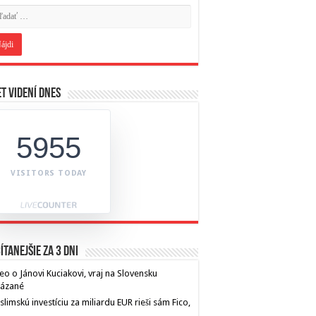
t videní dnes
5955
VISITORS TODAY
ítanejšie za 3 dni
eo o Jánovi Kuciakovi, vraj na Slovensku
kázané
limskú investíciu za miliardu EUR rieši sám Fico,