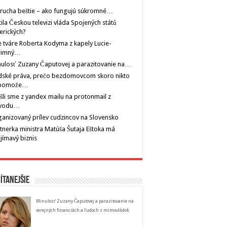
rucha beštie – ako fungujú súkromné…
tila Českou televizi vláda Spojených států
erických?
 tváre Roberta Kodyma z kapely Lucie-
rimný…
ulosť Zuzany Čaputovej a parazitovanie na…
dské práva, prečo bezdomovcom skoro nikto
pomože…
šli sme z yandex mailu na protonmail z
vodu…
anizovaný prílev cudzincov na Slovensko
tnerka ministra Matúša Šutaja Eštoka má
jímavý biznis
ítanejšie
Minulosť Zuzany Čaputovej a parazitovanie na
verejných financiách a ľudoch z mimovládok