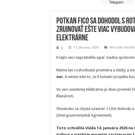
Potkan Fico sa dohodol s Ro
zruinovať ešte viac vybudo
elektrárne
jj
17 januára, 2026
Miroslav Heredo
K tejto veci neprebehla opäť žiadna spoločen
Máme len rozhodnutie premiéra a vlády; a vi
eur
. A vieme ešte to, že k tomuto projektu b
Vo veci uvedenej elektrárne je dnes premiér 
Blanárom.
Slovensko sa chystá uzavrieť s USA dohodu o 
(Intergovernmental Agreement).
Toto schválila vláda 14. januára 2026 n
Vallovi a všetkým možným zastieracím t