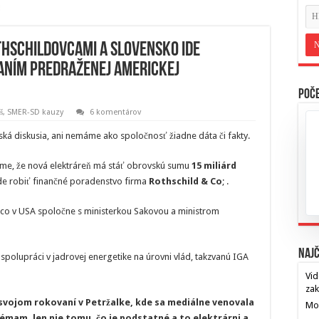
thschildovcami a Slovensko ide
vaním predraženej americkej
Poče
š
,
SMER-SD kauzy
6 komentárov
ská diskusia, ani nemáme ako spoločnosť žiadne dáta či fakty.
eme, že nová elektráreň má stáť obrovskú sumu
15 miliárd
ude robiť finančné poradenstvo firma
Rothschild & Co
; .
Fico v USA spoločne s ministerkou Sakovou a ministrom
Najč
spolupráci v jadrovej energetike na úrovni vlád, takzvanú IGA
Vid
za
a svojom rokovaní v Petržalke, kde sa mediálne venovala
Mos
émam, len nie tomu, čo je podstatné a to elektrárni a
…