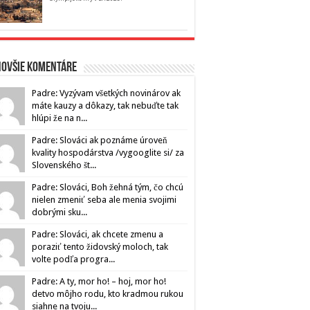
novšie komentáre
Padre: Vyzývam všetkých novinárov ak
máte kauzy a dôkazy, tak nebuďte tak
hlúpi že na n...
Padre: Slováci ak poznáme úroveň
kvality hospodárstva /vygooglite si/ za
Slovenského št...
Padre: Slováci, Boh žehná tým, čo chcú
nielen zmeniť seba ale menia svojimi
dobrými sku...
Padre: Slováci, ak chcete zmenu a
poraziť tento židovský moloch, tak
volte podľa progra...
Padre: A ty, mor ho! – hoj, mor ho!
detvo môjho rodu, kto kradmou rukou
siahne na tvoju...