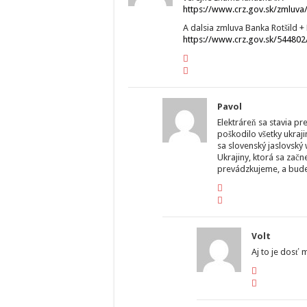
https://www.crz.gov.sk/zmluv
A dalsia zmluva Banka Rotšild 
https://www.crz.gov.sk/54480
Pavol
Elektráreň sa stavia pr
poškodilo všetky ukraji
sa slovenský jaslovský
Ukrajiny, ktorá sa zač
prevádzkujeme, a bude
Volt
Aj to je dosť 