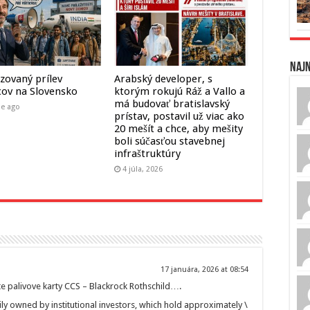
Naj
zovaný prílev
Arabský developer, s
cov na Slovensko
ktorým rokujú Ráž a Vallo a
má budovať bratislavský
ne ago
prístav, postavil už viac ako
20 mešít a chce, aby mešity
boli súčasťou stavebnej
infraštruktúry
4 júla, 2026
17 januára, 2026 at 08:54
ate palivove karty CCS – Blackrock Rothschild….
rily owned by institutional investors, which hold approximately \