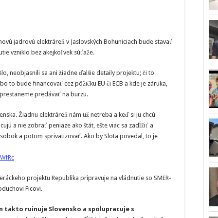
novú jadrovú elektráreň v Jaslovských Bohuniciach bude stavať
ie vzniklo bez akejkoľvek súťaže.
o, neobjasnili sa ani žiadne ďalšie detaily projektu; či to
o to bude financovať cez pôžičku EU či ECB a kde je záruka,
ju prestaneme predávať na burzu.
ovenska. Žiadnu elektráreň nám už netreba a keď si ju chcú
cujú a nie zobrať peniaze ako štát, ešte viac sa zadĺžiť a
sobok a potom sprivatizovať. Ako by Slota povedal, to je
nWfRc
meráckeho projektu Republika pripravuje na vládnutie so SMER-
oduchovi Ficovi.
n takto ruinuje Slovensko a spolupracuje s