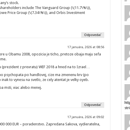
any’s stock.
 shareholders include The Vanguard Group (\(11.7\%\)),
 Rowe Price Group (\(7.34\%\)), and Orbis Investment
Odpovedať
17 januára, 2026 at 08:56
vere u Obamu 2008, opozicia je ticho, pretoze obaja maju sefa
ome.
a (prezident z prevratu) WEF 2018 a hned na to Izrael…
ho psychopata po handlovej, cize ma zmenenu krv (po
 inak to vynesu na svetlo, ze cely atentat je velky oyeb.
ba msti, viac alebo menej.
htt
Odpovedať
str
17 januára, 2026 at 09:02
7 000 000 EUR – poradenstvo. Zapredana Sakova, vydieratelna,