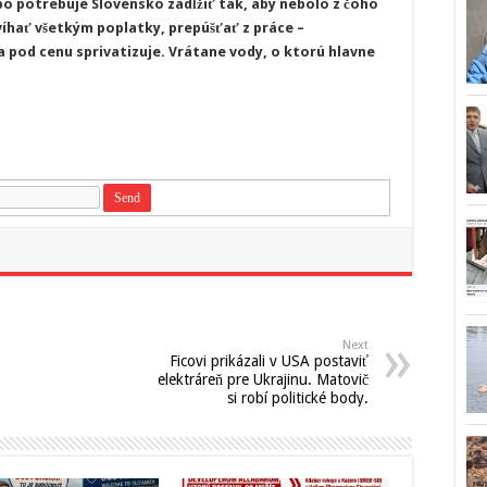
o potrebuje Slovensko zadĺžiť tak, aby nebolo z čoho
íhať všetkým poplatky, prepúšťať z práce –
 pod cenu sprivatizuje. Vrátane vody, o ktorú hlavne
Next
Ficovi prikázali v USA postaviť
elektráreň pre Ukrajinu. Matovič
si robí politické body.