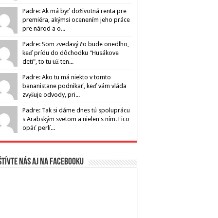
Padre: Ak má byť doživotná renta pre
premiéra, akýmsi ocenením jeho práce
pre národ a o...
Padre: Som zvedavý čo bude onedlho,
keď prídu do dôchodku "Husákove
deti", to tu už ten...
Padre: Ako tu má niekto v tomto
bananistane podnikať, keď vám vláda
zvyšuje odvody, pri...
Padre: Tak si dáme dnes tú spoluprácu
s Arabským svetom a nielen s ním. Fico
opäť perlí...
tívte nás aj na Facebooku