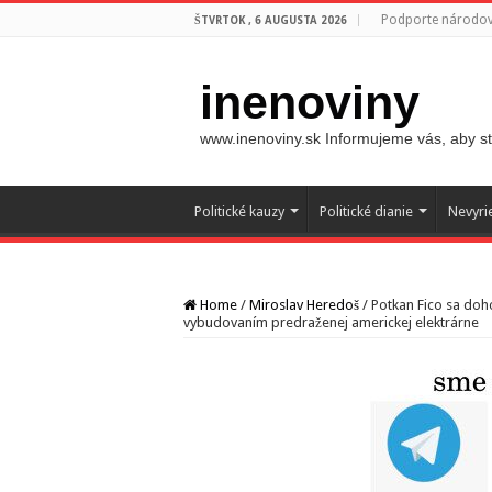
Podporte národovc
ŠTVRTOK , 6 AUGUSTA 2026
inenoviny
www.inenoviny.sk Informujeme vás, aby ste
Politické kauzy
Politické dianie
Nevyri
Home
/
Miroslav Heredoš
/
Potkan Fico sa doh
vybudovaním predraženej americkej elektrárne