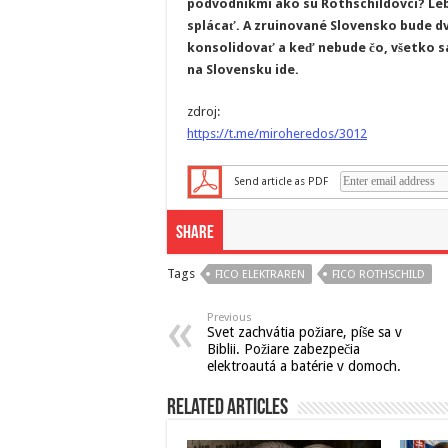
podvodníkmi ako sú Rothschildovci? Leb
splácať. A zruinované Slovensko bude dv
konsolidovať a keď nebude čo, všetko sa
na Slovensku ide.
zdroj:
https://t.me/miroheredos/3012
Send article as PDF
Share
Tags
FICO ELEKTRAREN
FICO ROTHSCHILD
Previous
Svet zachvátia požiare, píše sa v
Biblii. Požiare zabezpečia
elektroautá a batérie v domoch.
Related Articles