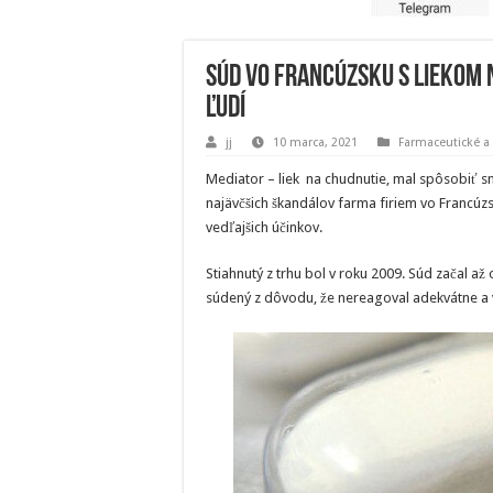
Súd vo Francúzsku s liekom 
ľudí
jj
10 marca, 2021
Farmaceutické a 
Mediator – liek na chudnutie, mal spôsobiť s
najävčšich škandálov farma firiem vo Francúzs
vedľajšich účinkov.
Stiahnutý z trhu bol v roku 2009. Súd začal až o
súdený z dôvodu, že nereagoval adekvátne a v