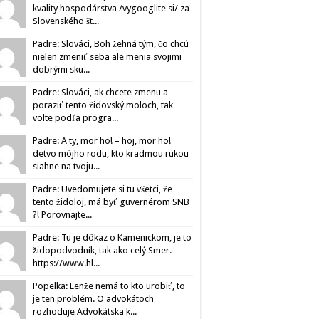
kvality hospodárstva /vygooglite si/ za
Slovenského št...
Padre: Slováci, Boh žehná tým, čo chcú
nielen zmeniť seba ale menia svojimi
dobrými sku...
Padre: Slováci, ak chcete zmenu a
poraziť tento židovský moloch, tak
volte podľa progra...
Padre: A ty, mor ho! – hoj, mor ho!
detvo môjho rodu, kto kradmou rukou
siahne na tvoju...
Padre: Uvedomujete si tu všetci, že
tento židoloj, má byť guvernérom SNB
?! Porovnajte...
Padre: Tu je dôkaz o Kamenickom, je to
židopodvodník, tak ako celý Smer.
https://www.hl...
Popelka: Lenže nemá to kto urobiť, to
je ten problém. O advokátoch
rozhoduje Advokátska k...