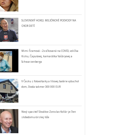
SLOVENSKÝ HOKEJ: MILIÓNOVÉ PODVODY NA
ÚKOR DETÍ
Mimi Šramová – 2x očkovaná na COVID, volička
Kisku, Čaputovej, kamarátka Vašáryovej a
Schwarzenberga
V Česku z fotovoltaiky a lítiovej batérie vybuchol
dom, škoda takmer 300 000 EUR
Nový spasiteľ Slovákov Zoroslav Kollár je člen
slobodomurárskej lóže