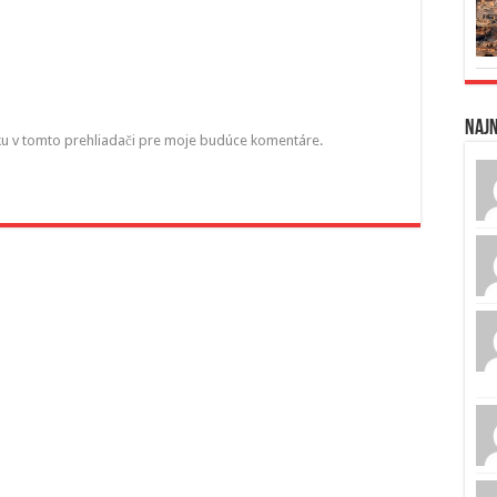
Naj
ku v tomto prehliadači pre moje budúce komentáre.