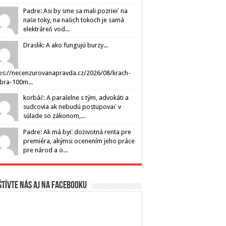
Padre: Asi by sme sa mali pozrieť na
naše toky, na našich tokoch je samá
elektráreň vod...
Draslik: A ako fungujú burzy...
ps://necenzurovanapravda.cz/2026/08/krach-
ibra-100m...
korbáč: A paralelne s tým, advokáti a
sudcovia ak nebudú postupovať v
súlade so zákonom,...
Padre: Ak má byť doživotná renta pre
premiéra, akýmsi ocenením jeho práce
pre národ a o...
tívte nás aj na Facebooku