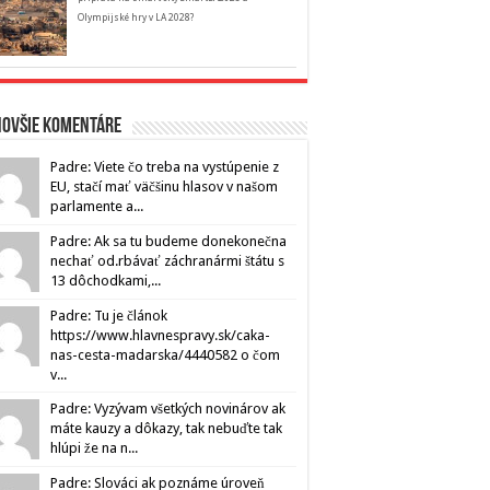
Olympijské hry v LA 2028?
novšie komentáre
Padre: Viete čo treba na vystúpenie z
EU, stačí mať väčšinu hlasov v našom
parlamente a...
Padre: Ak sa tu budeme donekonečna
nechať od.rbávať záchranármi štátu s
13 dôchodkami,...
Padre: Tu je článok
https://www.hlavnespravy.sk/caka-
nas-cesta-madarska/4440582 o čom
v...
Padre: Vyzývam všetkých novinárov ak
máte kauzy a dôkazy, tak nebuďte tak
hlúpi že na n...
Padre: Slováci ak poznáme úroveň