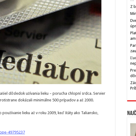
Z b
Min
Dve
úp
Pla
am
Par
zau
Ľu
ne
Pre
dô
Zác
Pr
iel dôsledok užívania lieku – porucha chlopní srdca. Servier
protistrane dokázali minimálne 500 prípadov a až 2000.
používanie lieku až v roku 2009, keď štáty ako Taliansko,
Najč
rope-49795237