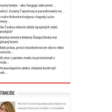
rucha beštie – ako fungujú súkromné…
ulosť Zuzany Čaputovej a parazitovanie na…
 tváre Roberta Kodyma z kapely Lucie-
rimný…
tila Českou televizi vláda Spojených států
erických?
tnerka ministra Matúša Šutaja Eštoka má
jímavý biznis
dské práva, prečo bezdomovcom skoro nikto
pomože…
šli sme z yandex mailu na protonmail z
vodu…
hrana kúpeľov alebo získanie kontroly?
íbeh…
ítanejšie
Minulosť Zuzany Čaputovej a parazitovanie na
verejných financiách a ľudoch z mimovládok