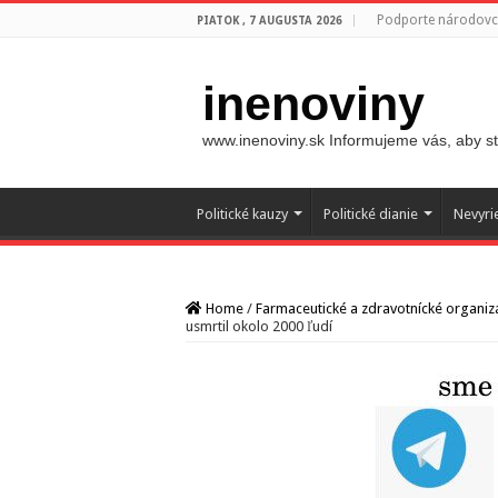
Podporte národovco
PIATOK , 7 AUGUSTA 2026
inenoviny
www.inenoviny.sk Informujeme vás, aby ste
Politické kauzy
Politické dianie
Nevyri
Home
/
Farmaceutické a zdravotnícké organizác
usmrtil okolo 2000 ľudí