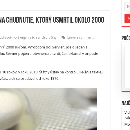
na chudnutie, ktorý usmrtil okolo 2000
zdravotnícké organizácie a ich zločiny
Leave a comment
Poče
mrť 2000 ľuďom. Výrobcom bol Servier. Ide o jeden z
ku. Servier popiera obvinenia a tvrdí, že neklamal v prípade
 10 rokov, v roku 2019. Štátny ústav na kontrolu liečiv je taktiež
čas. Liek sa predával od roku 1976.
Najč
Vid
za
Mos
…