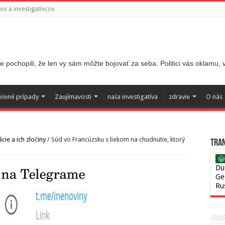
v a investigatívcov
 pochopili, že len vy sám môžte bojovať za seba. Politici vás oklamu,
ešené prípady
Zaujímavosti
naša investigatíva
zdravie
O nás
ie a ich zločiny
/
Súd vo Francúzsku s liekom na chudnutie, ktorý
Tran
Du
Ge
Ru