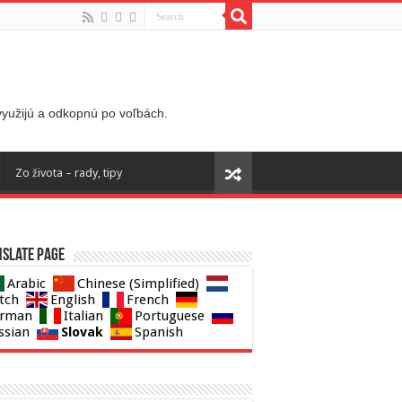
 využijú a odkopnú po voľbách.
Zo života – rady, tipy
slate page
Arabic
Chinese (Simplified)
tch
English
French
rman
Italian
Portuguese
Slovak
ssian
Spanish