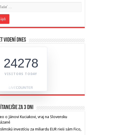
t videní dnes
24278
VISITORS TODAY
ítanejšie za 3 dni
eo o Jánovi Kuciakovi, vraj na Slovensku
kázané
limskú investíciu za miliardu EUR rieši sám Fico,