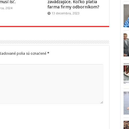
musí ísť.
zavádzajúce. Koľko platia
farma firmy odborníkom?
ca, 2024
13 decembra, 2023
žadované polia sú označené
*