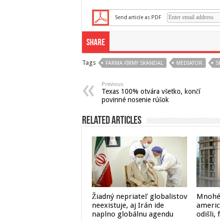
Send article as PDF
Share
Tags
FARMA FIRMY SKANDAL
MEDIATOR
S
Previous
Texas 100% otvára všetko, končí
povinné nosenie rúšok
Related Articles
Žiadný nepriateľ globalistov
Mnohé
neexistuje, aj Irán ide
americ
naplno globálnu agendu
odišli