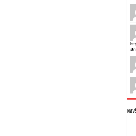
htt
str
Navš