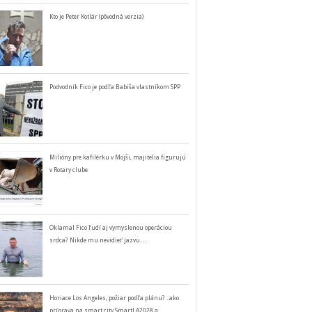
Kto je Peter Kotlár (pôvodná verzia)
Podvodník Fico je podľa Babiša vlastníkom SPP
Milióny pre kafilérku v Mojši, majitelia figurujú
v Rotary clube
Oklamal Fico ľudí aj vymyslenou operáciou
srdca? Nikde mu nevidieť jazvu…
Horiace Los Angeles, požiar podľa plánu? ..ako
príprava na smart city SmartLA2028 a