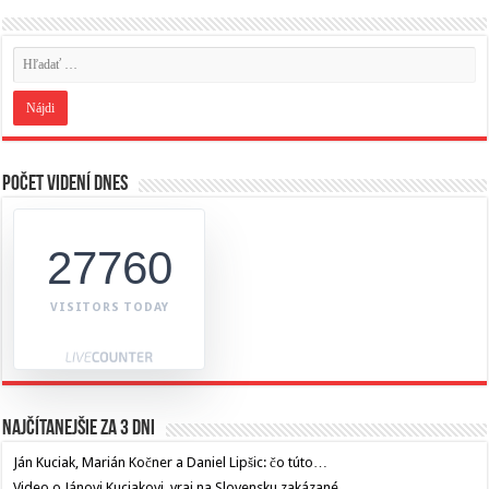
Počet videní dnes
27760
VISITORS TODAY
Najčítanejšie za 3 dni
Ján Kuciak, Marián Kočner a Daniel Lipšic: čo túto…
Video o Jánovi Kuciakovi, vraj na Slovensku zakázané