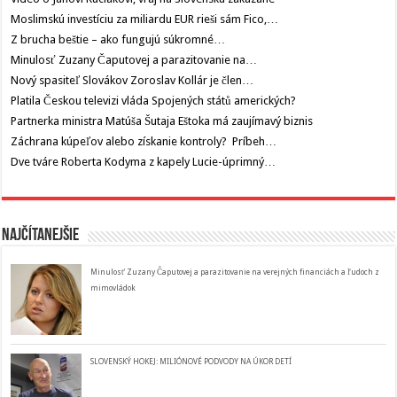
Moslimskú investíciu za miliardu EUR rieši sám Fico,…
Z brucha beštie – ako fungujú súkromné…
Minulosť Zuzany Čaputovej a parazitovanie na…
Nový spasiteľ Slovákov Zoroslav Kollár je člen…
Platila Českou televizi vláda Spojených států amerických?
Partnerka ministra Matúša Šutaja Eštoka má zaujímavý biznis
Záchrana kúpeľov alebo získanie kontroly? Príbeh…
Dve tváre Roberta Kodyma z kapely Lucie-úprimný…
Najčítanejšie
Minulosť Zuzany Čaputovej a parazitovanie na verejných financiách a ľudoch z
mimovládok
SLOVENSKÝ HOKEJ: MILIÓNOVÉ PODVODY NA ÚKOR DETÍ