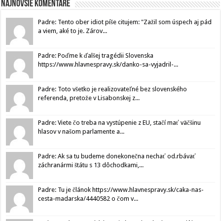
Najnovšie komentáre
Padre: Tento ober idiot píše citujem: "Zažil som úspech aj pád
a viem, aké to je. Zárov...
Padre: Poďme k ďalšej tragédii Slovenska
https://www.hlavnespravy.sk/danko-sa-vyjadril-...
Padre: Toto všetko je realizovateľné bez slovenského
referenda, pretože v Lisabonskej z...
Padre: Viete čo treba na vystúpenie z EU, stačí mať väčšinu
hlasov v našom parlamente a...
Padre: Ak sa tu budeme donekonečna nechať od.rbávať
záchranármi štátu s 13 dôchodkami,...
Padre: Tu je článok https://www.hlavnespravy.sk/caka-nas-
cesta-madarska/4440582 o čom v...