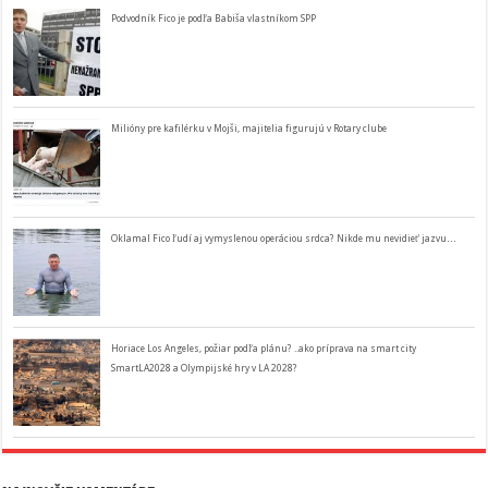
Podvodník Fico je podľa Babiša vlastníkom SPP
Milióny pre kafilérku v Mojši, majitelia figurujú v Rotary clube
Oklamal Fico ľudí aj vymyslenou operáciou srdca? Nikde mu nevidieť jazvu…
Horiace Los Angeles, požiar podľa plánu? ..ako príprava na smart city
SmartLA2028 a Olympijské hry v LA 2028?