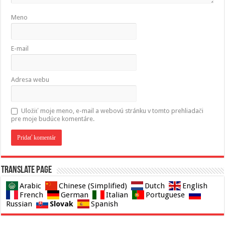
Meno
E-mail
Adresa webu
Uložiť moje meno, e-mail a webovú stránku v tomto prehliadači
pre moje budúce komentáre.
Translate page
Arabic
Chinese (Simplified)
Dutch
English
French
German
Italian
Portuguese
Slovak
Russian
Spanish