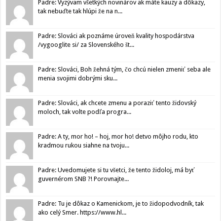
Padre: Vyzývam všetkých novinárov ak máte kauzy a dôkazy,
tak nebuďte tak hlúpi že na n...
Padre: Slováci ak poznáme úroveň kvality hospodárstva
/vygooglite si/ za Slovenského št...
Padre: Slováci, Boh žehná tým, čo chcú nielen zmeniť seba ale
menia svojimi dobrými sku...
Padre: Slováci, ak chcete zmenu a poraziť tento židovský
moloch, tak volte podľa progra...
Padre: A ty, mor ho! – hoj, mor ho! detvo môjho rodu, kto
kradmou rukou siahne na tvoju...
Padre: Uvedomujete si tu všetci, že tento židoloj, má byť
guvernérom SNB ?! Porovnajte...
Padre: Tu je dôkaz o Kamenickom, je to židopodvodník, tak
ako celý Smer. https://www.hl...