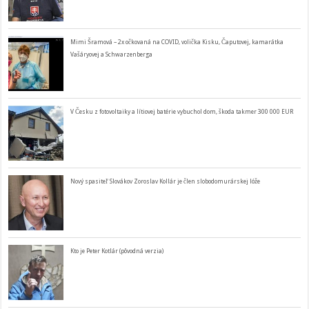
Mimi Šramová – 2x očkovaná na COVID, volička Kisku, Čaputovej, kamarátka
Vašáryovej a Schwarzenberga
V Česku z fotovoltaiky a lítiovej batérie vybuchol dom, škoda takmer 300 000 EUR
Nový spasiteľ Slovákov Zoroslav Kollár je člen slobodomurárskej lóže
Kto je Peter Kotlár (pôvodná verzia)