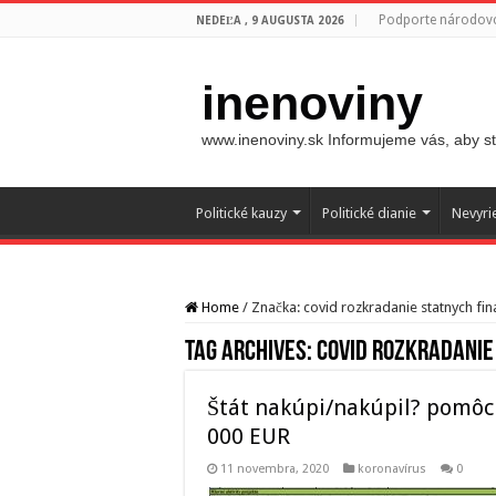
Podporte národovc
NEDEĽA , 9 AUGUSTA 2026
inenoviny
www.inenoviny.sk Informujeme vás, aby ste
Politické kauzy
Politické dianie
Nevyri
Home
/
Značka:
covid rozkradanie statnych fin
Tag Archives:
covid rozkradanie 
Štát nakúpi/nakúpil? pomôc
000 EUR
11 novembra, 2020
koronavírus
0