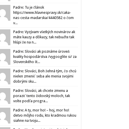
Padre: Tu je článok
https://www.hlavnespravy.sk/caka-
nas-cesta-madarska/4440582 o čom
v...
Padre: Vyzývam všetkých novinárov ak
máte kauzy a dôkazy, tak nebuďte tak
hlúpi že na n...
Padre: Slováci ak poznáme úroveň
kvality hospodárstva /vygooglite si/ za
Slovenského št...
Padre: Slováci, Boh žehná tým, čo chcú
nielen zmeniť seba ale menia svojimi
dobrými sku...
Padre: Slováci, ak chcete zmenu a
poraziť tento židovský moloch, tak
volte podľa progra...
Padre: A ty, mor ho! – hoj, mor ho!
detvo môjho rodu, kto kradmou rukou
siahne na tvoju...