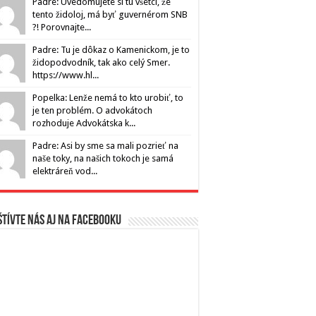
Padre: Uvedomujete si tu všetci, že
tento židoloj, má byť guvernérom SNB
?! Porovnajte...
Padre: Tu je dôkaz o Kamenickom, je to
židopodvodník, tak ako celý Smer.
https://www.hl...
Popelka: Lenže nemá to kto urobiť, to
je ten problém. O advokátoch
rozhoduje Advokátska k...
Padre: Asi by sme sa mali pozrieť na
naše toky, na našich tokoch je samá
elektráreň vod...
tívte nás aj na Facebooku