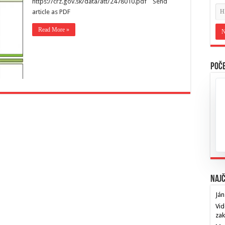
https://crz.gov.sk/data/att/2478010.pdf Send
article as PDF
Read More »
Poče
Najč
Ján
Vid
za