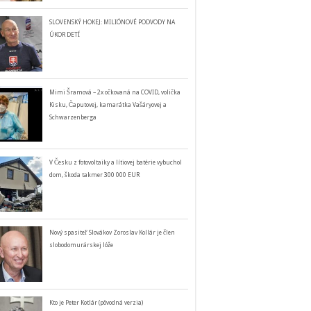
SLOVENSKÝ HOKEJ: MILIÓNOVÉ PODVODY NA
ÚKOR DETÍ
Mimi Šramová – 2x očkovaná na COVID, volička
Kisku, Čaputovej, kamarátka Vašáryovej a
Schwarzenberga
V Česku z fotovoltaiky a lítiovej batérie vybuchol
dom, škoda takmer 300 000 EUR
Nový spasiteľ Slovákov Zoroslav Kollár je člen
slobodomurárskej lóže
Kto je Peter Kotlár (pôvodná verzia)