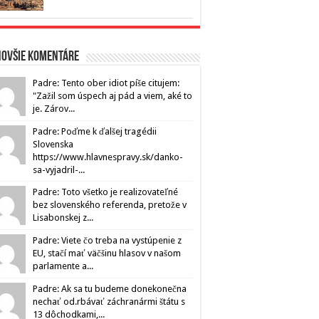
novšie komentáre
Padre: Tento ober idiot píše citujem:
"Zažil som úspech aj pád a viem, aké to
je. Zárov...
Padre: Poďme k ďalšej tragédii
Slovenska
https://www.hlavnespravy.sk/danko-
sa-vyjadril-...
Padre: Toto všetko je realizovateľné
bez slovenského referenda, pretože v
Lisabonskej z...
Padre: Viete čo treba na vystúpenie z
EU, stačí mať väčšinu hlasov v našom
parlamente a...
Padre: Ak sa tu budeme donekonečna
nechať od.rbávať záchranármi štátu s
13 dôchodkami,...