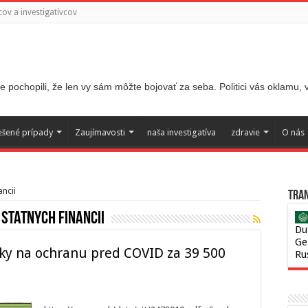
ov a investigatívcov
 pochopili, že len vy sám môžte bojovať za seba. Politici vás oklamu,
ešené prípady
Zaujímavosti
naša investigatíva
zdravie
O nás
ancii
Tran
statnych financii
Du
Ge
ky na ochranu pred COVID za 39 500
Ru