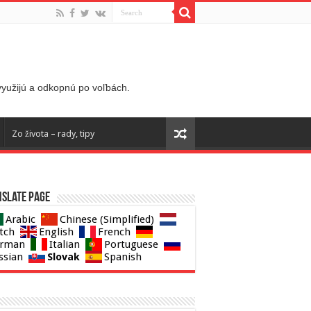
 využijú a odkopnú po voľbách.
Zo života – rady, tipy
slate page
Arabic
Chinese (Simplified)
tch
English
French
rman
Italian
Portuguese
Slovak
ssian
Spanish