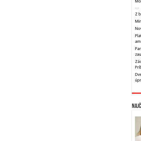
Mos
…
Z b
Min
Nov
Pla
am
Par
zau
Zác
Pr
Dve
úp
Najč