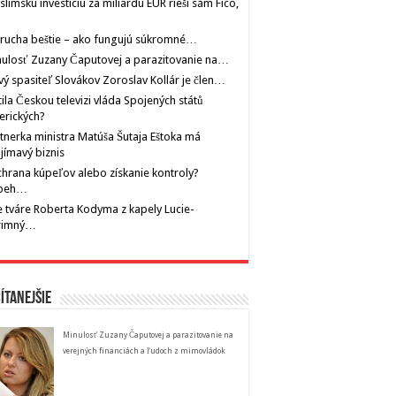
limskú investíciu za miliardu EUR rieši sám Fico,
rucha beštie – ako fungujú súkromné…
ulosť Zuzany Čaputovej a parazitovanie na…
ý spasiteľ Slovákov Zoroslav Kollár je člen…
tila Českou televizi vláda Spojených států
erických?
tnerka ministra Matúša Šutaja Eštoka má
jímavý biznis
hrana kúpeľov alebo získanie kontroly?
íbeh…
 tváre Roberta Kodyma z kapely Lucie-
rimný…
ítanejšie
Minulosť Zuzany Čaputovej a parazitovanie na
verejných financiách a ľudoch z mimovládok