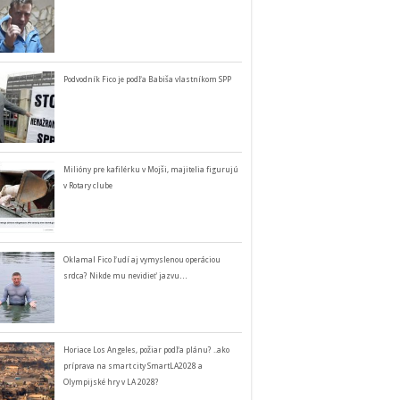
Podvodník Fico je podľa Babiša vlastníkom SPP
Milióny pre kafilérku v Mojši, majitelia figurujú
v Rotary clube
Oklamal Fico ľudí aj vymyslenou operáciou
srdca? Nikde mu nevidieť jazvu…
Horiace Los Angeles, požiar podľa plánu? ..ako
príprava na smart city SmartLA2028 a
Olympijské hry v LA 2028?