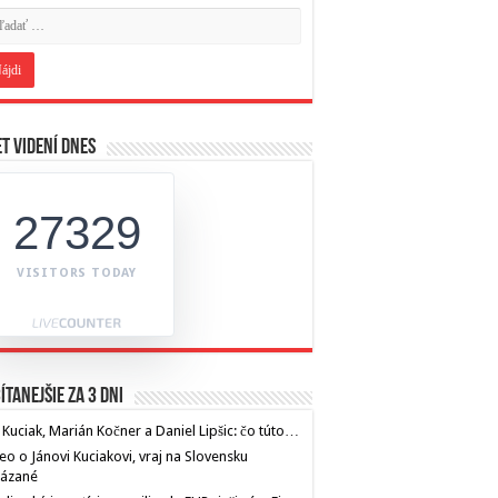
t videní dnes
27329
VISITORS TODAY
ítanejšie za 3 dni
 Kuciak, Marián Kočner a Daniel Lipšic: čo túto…
eo o Jánovi Kuciakovi, vraj na Slovensku
kázané