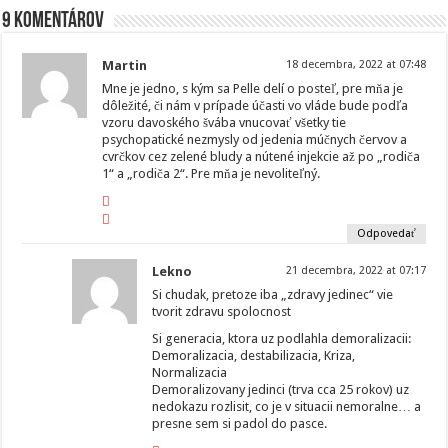
9 komentárov
Martin
18 decembra, 2022 at 07:48
Mne je jedno, s kým sa Pelle delí o posteľ, pre mňa je
dôležité, či nám v prípade účasti vo vláde bude podľa
vzoru davoského švába vnucovať všetky tie
psychopatické nezmysly od jedenia múčnych červov a
cvrčkov cez zelené bludy a nútené injekcie až po „rodiča
1“ a „rodiča 2“. Pre mňa je nevoliteľný.
Odpovedať
Lekno
21 decembra, 2022 at 07:17
Si chudak, pretoze iba „zdravy jedinec“ vie
tvorit zdravu spolocnost
Si generacia, ktora uz podlahla demoralizacii:
Demoralizacia, destabilizacia, Kriza,
Normalizacia
Demoralizovany jedinci (trva cca 25 rokov) uz
nedokazu rozlisit, co je v situacii nemoralne… a
presne sem si padol do pasce.