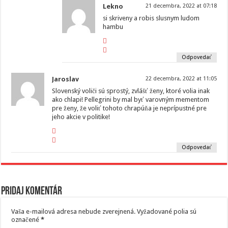
Lekno
21 decembra, 2022 at 07:18
si skriveny a robis slusnym ludom
hambu
Odpovedať
Jaroslav
22 decembra, 2022 at 11:05
Slovenský voliči sú sprostý, zvlášť ženy, ktoré volia inak
ako chlapi! Pellegrini by mal byť varovným mementom
pre ženy, že voliť tohoto chrapúňa je neprípustné pre
jeho akcie v politike!
Odpovedať
Pridaj komentár
Vaša e-mailová adresa nebude zverejnená.
Vyžadované polia sú
označené
*