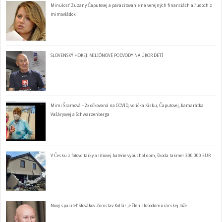
Minulosť Zuzany Čaputovej a parazitovanie na verejných financiách a ľudoch z
mimovládok
SLOVENSKÝ HOKEJ: MILIÓNOVÉ PODVODY NA ÚKOR DETÍ
Mimi Šramová – 2x očkovaná na COVID, volička Kisku, Čaputovej, kamarátka
Vašáryovej a Schwarzenberga
V Česku z fotovoltaiky a lítiovej batérie vybuchol dom, škoda takmer 300 000 EUR
Nový spasiteľ Slovákov Zoroslav Kollár je člen slobodomurárskej lóže