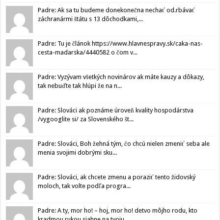
Padre: Ak sa tu budeme donekonečna nechať od.rbávať
záchranármi štátu s 13 dôchodkami,...
Padre: Tu je článok https://www.hlavnespravy.sk/caka-nas-
cesta-madarska/4440582 o čom v...
Padre: Vyzývam všetkých novinárov ak máte kauzy a dôkazy,
tak nebuďte tak hlúpi že na n...
Padre: Slováci ak poznáme úroveň kvality hospodárstva
/vygooglite si/ za Slovenského št...
Padre: Slováci, Boh žehná tým, čo chcú nielen zmeniť seba ale
menia svojimi dobrými sku...
Padre: Slováci, ak chcete zmenu a poraziť tento židovský
moloch, tak volte podľa progra...
Padre: A ty, mor ho! – hoj, mor ho! detvo môjho rodu, kto
kradmou rukou siahne na tvoju...