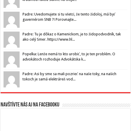
Padre: Uvedomujete si tu všetci, že tento židoloj, má byť
guvernérom SNB ?! Porovnajte...
Padre: Tu je dôkaz o Kamenickom, je to židopodvodník, tak
ako celý Smer. https://www.hl...
Popelka: Lenže nemá to kto urobiť, to je ten problém. O
advokátoch rozhoduje Advokátska k...
Padre: Asi by sme sa mali pozrieť na naše toky, na našich
tokoch je samá elektráreň vod...
Navštívte nás aj na Facebooku