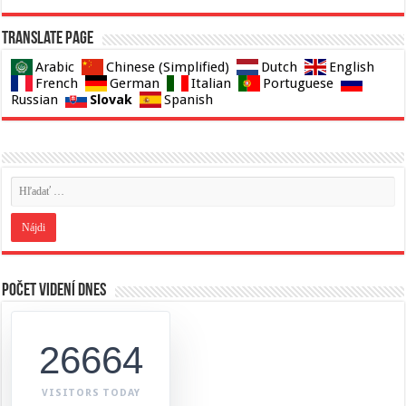
Translate page
Arabic
Chinese (Simplified)
Dutch
English
French
German
Italian
Portuguese
Slovak
Russian
Spanish
Počet videní dnes
26664
VISITORS TODAY