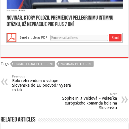
Send article as PDF
Tags
HOMOSEXUAL PELLEGRINI
NOVINAR PELLEGRINI
Previous
Bolo referendum o vstupe
Slovenska do EÚ podvod? vyzerá
to tak
Next
Sophie in ‚t Veldová – veliteľka
európskeho komanda bola na
Slovensku
Related Articles