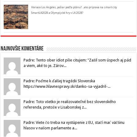
Horiace Los Angeles, požiar podľa plánu? ..ako príprava na smart city
SmartLA2028 a Olympijské hry v LA 2028?
Najnovšie komentáre
Padre: Tento ober idiot píše citujem: "Zažil som úspech aj pád
a viem, aké to je. Zárov...
Padre: Poďme k ďalšej tragédii Slovenska
https://www.hlavnespravy.sk/danko-sa-vyjadril-...
Padre: Toto všetko je realizovateľné bez slovenského
referenda, pretože v Lisabonskej z...
Padre: Viete čo treba na vystúpenie z EU, stačí mať väčšinu
hlasov v našom parlamente a...