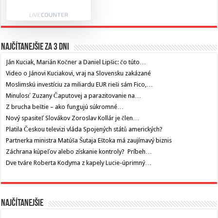
Najčítanejšie za 3 dni
Ján Kuciak, Marián Kočner a Daniel Lipšic: čo túto…
Video o Jánovi Kuciakovi, vraj na Slovensku zakázané
Moslimskú investíciu za miliardu EUR rieši sám Fico,…
Minulosť Zuzany Čaputovej a parazitovanie na…
Z brucha beštie – ako fungujú súkromné…
Nový spasiteľ Slovákov Zoroslav Kollár je člen…
Platila Českou televizi vláda Spojených států amerických?
Partnerka ministra Matúša Šutaja Eštoka má zaujímavý biznis
Záchrana kúpeľov alebo získanie kontroly? Príbeh…
Dve tváre Roberta Kodyma z kapely Lucie-úprimný…
Najčítanejšie