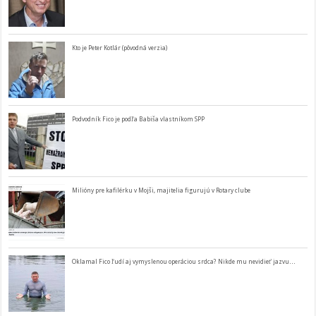
Kto je Peter Kotlár (pôvodná verzia)
Podvodník Fico je podľa Babiša vlastníkom SPP
Milióny pre kafilérku v Mojši, majitelia figurujú v Rotary clube
Oklamal Fico ľudí aj vymyslenou operáciou srdca? Nikde mu nevidieť jazvu…