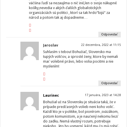
väčšina ľudí sa nezaujíma o nič iné,len o svoje nákupné
košíky,nevedia v akých ďalších globalistických
organizáciách sú politici , ktorí sa tak hrdo“bijú“ za
národ a potom tak aj dopadneme…
Odpovedať
Jaroslav
22 decembra, 2022 at 11:15
Suhlasím s tebou! Bohužiaľ, Slovensko ma
tupých voličov, a sprosté ženy, ktore by nemali
mať volebné právo, lebo volia pocitmi a nie
myslením!
Odpovedať
Laurinec
17 januára, 2023 at 14:28
Bohužial už na Slovensku je situácia taká, že v
prípade predčasných volieb neni koho voliť.
Každí kto je v politike, bol pionírom ,sväzákom,
potom komunistom, a je naučený nekomu liezť
do zadku. Nemá vlastný rozum, potrebuje
niekoho , kto ho usmerní, kážd mu čo má robiť.