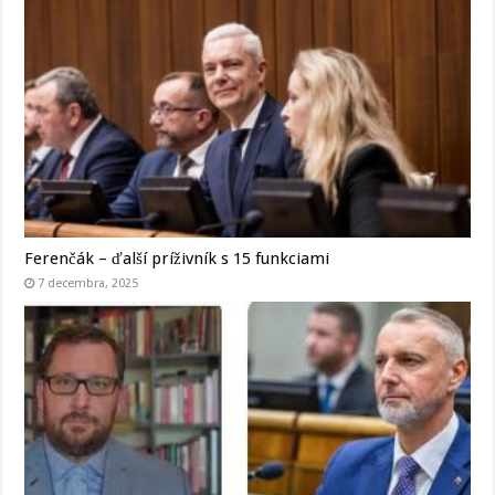
Ferenčák – ďalší príživník s 15 funkciami
7 decembra, 2025