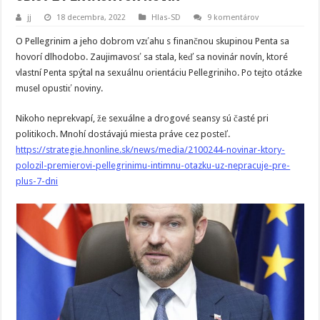
jj
18 decembra, 2022
Hlas-SD
9 komentárov
O Pellegrinim a jeho dobrom vzťahu s finančnou skupinou Penta sa
hovorí dlhodobo. Zaujimavosť sa stala, keď sa novinár novín, ktoré
vlastní Penta spýtal na sexuálnu orientáciu Pellegriniho. Po tejto otázke
musel opustiť noviny.
Nikoho neprekvapí, že sexuálne a drogové seansy sú časté pri
politikoch. Mnohí dostávajú miesta práve cez posteľ.
https://strategie.hnonline.sk/news/media/2100244-novinar-ktory-
polozil-premierovi-pellegrinimu-intimnu-otazku-uz-nepracuje-pre-
plus-7-dni