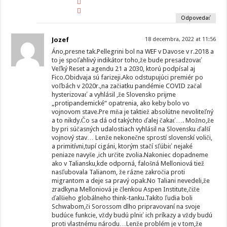
Odpovedať
Jozef
18 decembra, 2022 at 11:56
Áno,presne tak.Pellegrini bol na WEF v Davose v r.2018 a
to je spoľahlivý indikátor toho,že bude presadzovať
Veľký Reset a agendu 21 a 2030, ktorú podpísal aj
Fico.Obidvaja sú farizeji.Ako odstupujúci premiér po
voľbách v 2020r.,na začiatku pandémie COVID začal
hysterizovať a vyhlásil ,že Slovensko prijme
„protipandemické“ opatrenia, ako keby bolo vo
vojnovom stave.Pre mňa je taktiež absolútne nevoliteľný
a to nikdy.Čo sa dá od takýchto ďalej čakať…. Možno,že
by pri súčasných udalostiach vyhlásil na Slovensku ďalší
vojnový stav… Lenže nekonečne sprostí slovenskí voliči,
a primitívni,tupí cigáni, ktorým stačí sľúbiť nejaké
peniaze navyše ,ich určite zvolia.Nakoniec dopadneme
ako v Taliansku,kde odporná, falošná Melloniová tiež
nasľubovala Talianom, že rázne zakročia proti
migrantom a deje sa pravý opak.No Taliani nevedeli,že
zradkyna Melloniová je členkou Aspen Institute,čiže
ďalšieho globálneho think-tanku.Takíto ľudia boli
Schwabom,či Sorossom dlho pripravovaní na svoje
budúce funkcie, vždy budú plniť ich príkazy a vždy budú
proti vlastnému národu…Lenže problém je v tom,že