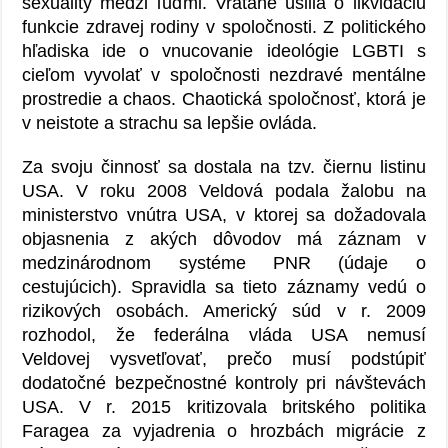
sexuality medzi ľuďmi. Vrátane úsilia o likvidáciu
funkcie zdravej rodiny v spoločnosti. Z politického
hľadiska ide o vnucovanie ideológie LGBTI s
cieľom vyvolať v spoločnosti nezdravé mentálne
prostredie a chaos. Chaotická spoločnosť, ktorá je
v neistote a strachu sa lepšie ovláda.
Za svoju činnosť sa dostala na tzv. čiernu listinu
USA. V roku 2008 Veldová podala žalobu na
ministerstvo vnútra USA, v ktorej sa dožadovala
objasnenia z akých dôvodov má záznam v
medzinárodnom systéme PNR (údaje o
cestujúcich). Spravidla sa tieto záznamy vedú o
rizikových osobách. Americký súd v r. 2009
rozhodol, že federálna vláda USA nemusí
Veldovej vysvetľovať, prečo musí podstúpiť
dodatočné bezpečnostné kontroly pri návštevách
USA. V r. 2015 kritizovala britského politika
Faragea za vyjadrenia o hrozbách migrácie z