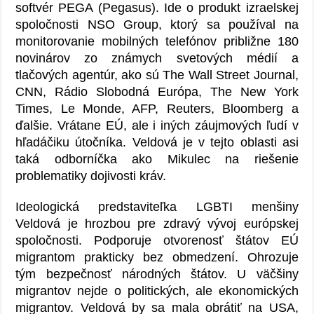
softvér PEGA (Pegasus). Ide o produkt izraelskej
spoločnosti NSO Group, ktorý sa používal na
monitorovanie mobilných telefónov približne 180
novinárov zo známych svetových médií a
tlačových agentúr, ako sú The Wall Street Journal,
CNN, Rádio Slobodná Európa, The New York
Times, Le Monde, AFP, Reuters, Bloomberg a
ďalšie. Vrátane EÚ, ale i iných záujmových ľudí v
hľadáčiku útočníka. Veldová je v tejto oblasti asi
taká odborníčka ako Mikulec na riešenie
problematiky dojivosti kráv.
Ideologická predstaviteľka LGBTI menšiny
Veldová je hrozbou pre zdravý vývoj európskej
spoločnosti. Podporuje otvorenosť štátov EÚ
migrantom prakticky bez obmedzení. Ohrozuje
tým bezpečnosť národných štátov. U väčšiny
migrantov nejde o politických, ale ekonomických
migrantov. Veldová by sa mala obrátiť na USA,