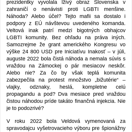
prezidentky vyvolala lživý obraz Slovenska v
zahraničí o nenávisti proti LGBTI menšine.
Náhoda? Alebo účel? Tejto mafii sa dostalo i
podpory z EÚ návštevou uvedeného komanda.
Veltová inak patrí medzi bigotných obhajcov
LGBTI komunity. Bez ohľadu na práva iných.
Samozrejme že grant amerického Kongresu vo
výške 24 800 USD pre Iniciatívu Inakosť – v júli,
auguste 2022 bola čistá náhoda a nemala súvis s
vraždou na Zámockej o pár mesiacov neskôr.
Alebo nie? Za čo by však teplá komunita
zabezpečila na protest množstvo „bižutérie“ –
vlajky, odznaky, heslá, kompletne celú
propagandu a pod? Dva mesiace pred vraždou
čistou náhodou príde takáto finančná injekcia. Nie
je to podozrivé?
V roku 2022 bola Veldová vymenovaná za
spravodajcu vyšetrovacieho výboru pre špionážny