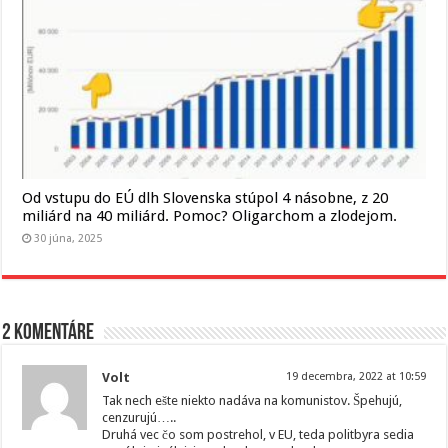
Od vstupu do EÚ dlh Slovenska stúpol 4 násobne, z 20
miliárd na 40 miliárd. Pomoc? Oligarchom a zlodejom.
30 júna, 2025
2 komentáre
Volt
19 decembra, 2022 at 10:59
Tak nech ešte niekto nadáva na komunistov. Špehujú,
cenzurujú…..
Druhá vec čo som postrehol, v EU, teda politbyra sedia