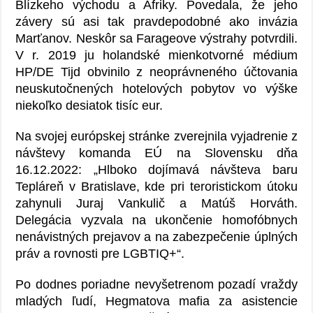
Blízkeho východu a Afriky. Povedala, že jeho
závery sú asi tak pravdepodobné ako invázia
Marťanov. Neskôr sa Farageove výstrahy potvrdili.
V r. 2019 ju holandské mienkotvorné médium
HP/DE Tijd obvinilo z neoprávneného účtovania
neuskutočnených hotelových pobytov vo výške
niekoľko desiatok tisíc eur.
Na svojej európskej stránke zverejnila vyjadrenie z
návštevy komanda EÚ na Slovensku dňa
16.12.2022: „Hlboko dojímavá návšteva baru
Tepláreň v Bratislave, kde pri teroristickom útoku
zahynuli Juraj Vankulič a Matúš Horváth.
Delegácia vyzvala na ukončenie homofóbnych
nenávistných prejavov a na zabezpečenie úplných
práv a rovnosti pre LGBTIQ+“.
Po dodnes poriadne nevyšetrenom pozadí vraždy
mladých ľudí, Hegmatova mafia za asistencie