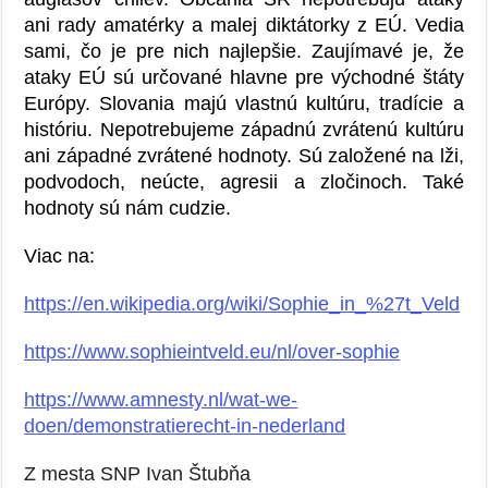
ani rady amatérky a malej diktátorky z EÚ. Vedia
sami, čo je pre nich najlepšie. Zaujímavé je, že
ataky EÚ sú určované hlavne pre východné štáty
Európy. Slovania majú vlastnú kultúru, tradície a
históriu. Nepotrebujeme západnú zvrátenú kultúru
ani západné zvrátené hodnoty. Sú založené na lži,
podvodoch, neúcte, agresii a zločinoch. Také
hodnoty sú nám cudzie.
Viac na:
https://en.wikipedia.org/wiki/Sophie_in_%27t_Veld
https://www.sophieintveld.eu/nl/over-sophie
https://www.amnesty.nl/wat-we-
doen/demonstratierecht-in-nederland
Z mesta SNP Ivan Štubňa