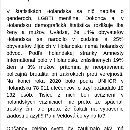
V štatistikách Holandska sa nič nepíše o
genderoch, LGBTI menšine. Dokonca aj v
Holandsku demografická štatistika rozlišuje iba
ženy a mužov. Uvádza, že 14% obyvateľov
Holandska sa narodilo v cudzine a 25%
obyvateľov žijúcich v Holandsku nemá holandský
pôvod. Podľa holandskej stránky Amnesty
International bolo v Holandsku znásilnených 19%
žien a 3% mužov, prítomná je neoprávnená
policajná brutalita pri zákrokoch proti verejnosti.
Na konci roka 2020 bolo podľa UNHCR v
Holandsku 78 911 utečencov, o azyl požiadalo 19
132 osôb. Tisíce z nich boli uväznení v
holandských väzniciach nie preto, že spáchali
trestný čin, ale preto, že čakali na vybavenie
žiadosti o azyl!!! Pani Veldová čo vy na to?
Občanov celého sveta by zaujímalo aký má