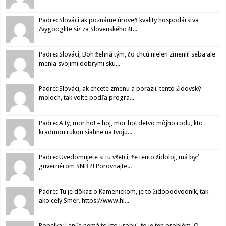
Padre: Slováci ak poznáme úroveň kvality hospodárstva
/vygooglite si/ za Slovenského št...
Padre: Slováci, Boh žehná tým, čo chcú nielen zmeniť seba ale
menia svojimi dobrými sku...
Padre: Slováci, ak chcete zmenu a poraziť tento židovský
moloch, tak volte podľa progra...
Padre: A ty, mor ho! – hoj, mor ho! detvo môjho rodu, kto
kradmou rukou siahne na tvoju...
Padre: Uvedomujete si tu všetci, že tento židoloj, má byť
guvernérom SNB ?! Porovnajte...
Padre: Tu je dôkaz o Kamenickom, je to židopodvodník, tak
ako celý Smer. https://www.hl...
Popelka: Lenže nemá to kto urobiť, to je ten problém. O