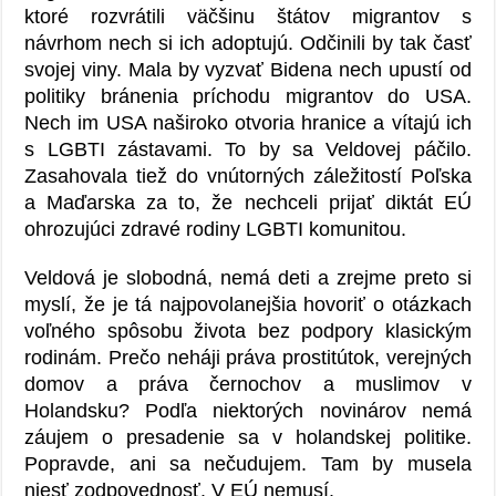
ktoré rozvrátili väčšinu štátov migrantov s
návrhom nech si ich adoptujú. Odčinili by tak časť
svojej viny. Mala by vyzvať Bidena nech upustí od
politiky bránenia príchodu migrantov do USA.
Nech im USA naširoko otvoria hranice a vítajú ich
s LGBTI zástavami. To by sa Veldovej páčilo.
Zasahovala tiež do vnútorných záležitostí Poľska
a Maďarska za to, že nechceli prijať diktát EÚ
ohrozujúci zdravé rodiny LGBTI komunitou.
Veldová je slobodná, nemá deti a zrejme preto si
myslí, že je tá najpovolanejšia hovoriť o otázkach
voľného spôsobu života bez podpory klasickým
rodinám.
Prečo
neháji práva prostitútok, verejných
domov
a
práva černochov a muslimov v
Holandsku? Podľa niektorých novinárov nemá
záujem o presadenie sa v holandskej politike.
Popravde, ani sa nečudujem. Tam by musela
niesť zodpovednosť. V EÚ nemusí.