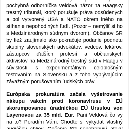
pochybná odborníčka Veldová názor na Haagsky
trestný tribunál, ktorý porušuje práva odsúdených
a bol vytvorený USA a NATO okrem iného na
stíhanie nepohodlných ľudí. (Pozor – nemýliť si ho
s Medzinárodným súdnym dvorom). Občanov SR
by tiež zaujímalo ako pokračuje podanie podnetu
skupiny slovenských advokátov, vedcov, lekárov,
zástupcov ďalších profesií a občianskych
aktivistov na Medzinárodný trestný súd v Haagu v
súvislosti s experimentálnym celoplošným
testovaním na Slovensku a z toho vyplývajúcim
závažným porušovaním ľudských práv.
Európska prokuratúra začala vyšetrovanie
nákupu vakcín proti koronavírusu v EÚ
skorumpovanou úradníčkou EÚ Ursulou von
Layenovou za 35 mld. Eur.
Pani Veldová čo vy
na to? Poradím Vám. Choďte si vykydať vlastný
augiášov chliev. Občania SR nepotrebujú ataky