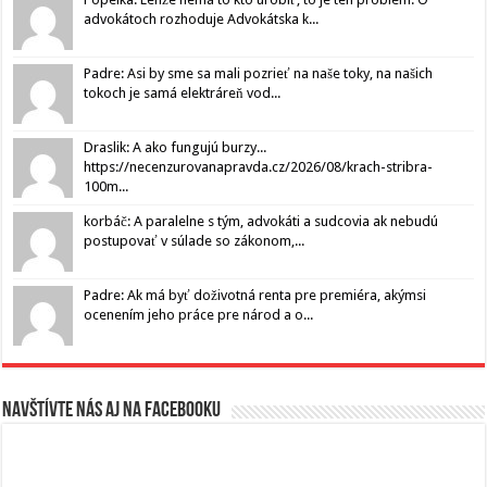
advokátoch rozhoduje Advokátska k...
Padre: Asi by sme sa mali pozrieť na naše toky, na našich
tokoch je samá elektráreň vod...
Draslik: A ako fungujú burzy...
https://necenzurovanapravda.cz/2026/08/krach-stribra-
100m...
korbáč: A paralelne s tým, advokáti a sudcovia ak nebudú
postupovať v súlade so zákonom,...
Padre: Ak má byť doživotná renta pre premiéra, akýmsi
ocenením jeho práce pre národ a o...
Navštívte nás aj na Facebooku