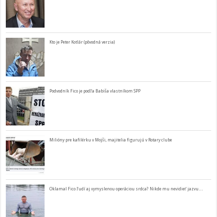
Kto je Peter Kotlár (pôvodná verzia)
Podvodník Fico je podľa Babiša vlastníkom SPP
Milióny pre kafilérku v Mojši, majitelia figurujú v Rotary clube
Oklamal Fico ľudí aj vymyslenou operáciou srdca? Nikde mu nevidieť jazvu…