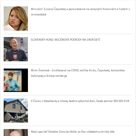
Minulosť Zuzany Čaputovej a parazitovanie na verejných financiách a ľudoch z
mimovládok
SLOVENSKÝ HOKEJ: MILIÓNOVÉ PODVODY NA ÚKOR DETÍ
Mimi Šramová – 2x očkovaná na COVID, volička Kisku, Čaputovej, kamarátka
Vašáryovej a Schwarzenberga
V Česku z fotovoltaiky a lítiovej batérie vybuchol dom, škoda takmer 300 000 EUR
Nový spasiteľ Slovákov Zoroslav Kollár je člen slobodomurárskej lóže