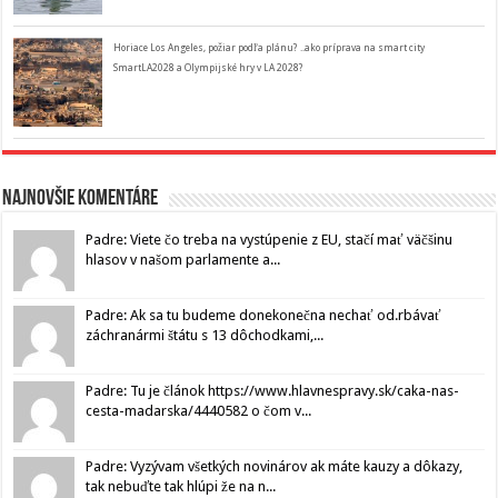
Horiace Los Angeles, požiar podľa plánu? ..ako príprava na smart city
SmartLA2028 a Olympijské hry v LA 2028?
Najnovšie komentáre
Padre: Viete čo treba na vystúpenie z EU, stačí mať väčšinu
hlasov v našom parlamente a...
Padre: Ak sa tu budeme donekonečna nechať od.rbávať
záchranármi štátu s 13 dôchodkami,...
Padre: Tu je článok https://www.hlavnespravy.sk/caka-nas-
cesta-madarska/4440582 o čom v...
Padre: Vyzývam všetkých novinárov ak máte kauzy a dôkazy,
tak nebuďte tak hlúpi že na n...