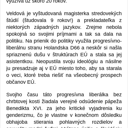
využíva už skoro 20 rokov.
Veldová je vyštudovaná magisterka stredovekých
štúdií (študovala 9 rokov!) a prekladateľka z
niektorých západných jazykov. Zrejme nebola
spokojná so svojimi príjmami a tak sa dala na
politiku. Na prienik do politiky využila progresívno-
liberálnu stranu Holandska D66 a neskôr si našla
spriaznenú dušu v štruktúrach EÚ a stala sa jej
asistentkou. Neopustila svoju ideológiu a násilne
ju presadzuje aj v EÚ miesto toho, aby sa starala
o veci, ktoré treba riešiť na všeobecný prospech
občanov EÚ.
Svojho času táto progresívna liberálka bez
chrbtovej kosti žiadala verejné odsúdenie pápeža
Benedikta XVI. za jeho kritické vyjadrenia ku
genderizmu, čo je vlastne v konečnom dôsledku
obhajoba stierania pohlavných rozdielov a