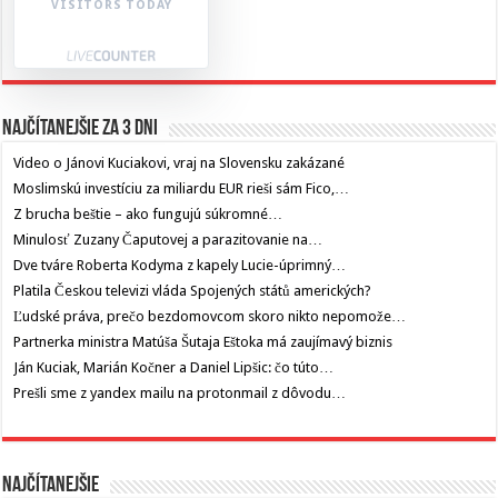
VISITORS TODAY
Najčítanejšie za 3 dni
Video o Jánovi Kuciakovi, vraj na Slovensku zakázané
Moslimskú investíciu za miliardu EUR rieši sám Fico,…
Z brucha beštie – ako fungujú súkromné…
Minulosť Zuzany Čaputovej a parazitovanie na…
Dve tváre Roberta Kodyma z kapely Lucie-úprimný…
Platila Českou televizi vláda Spojených států amerických?
Ľudské práva, prečo bezdomovcom skoro nikto nepomože…
Partnerka ministra Matúša Šutaja Eštoka má zaujímavý biznis
Ján Kuciak, Marián Kočner a Daniel Lipšic: čo túto…
Prešli sme z yandex mailu na protonmail z dôvodu…
Najčítanejšie