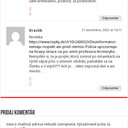
samí kriminálnici, podvod, za podvodom.
Odpovedať
Draslik
21 decembra, 2022 at 10:11
Novinka:
https://www.topky.sk/cl/10/2436523/Dezinformatori-
nemaju-respekt-ani-pred-smrtou–Policia-upozornuje-
na-hoaxy-siriace-sa-po-smrti-profesora-Krcmeryho
.
Nemyslím si, že je prvým, ktorý zomrel po mňamkách na
rýchli zápal pľúc v zimnom období, pamätáte sa na
Žbirku a či iných??? Ach jo… nikto nepozná deň a ani
miesto…
Odpovedať
Pridaj komentár
Vaša e-mailová adresa nebude zverejnená.
Vyžadované polia sú