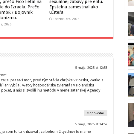
 prečo Fico lietal na
sexuálnej zábavy pre elitu.
ie do Izraela. Prečo
Epsteina zamestnal ako
ombič? Bojovník
učiteľa.
sionizmu.
18 februára, 2026
la, 2026
5 mája, 2025 at 12:53
erom!
 začal prasačí mor, pred tým vtáčia chrípka v Poľsku, všetko s
 len vybíjať všetky hospodárske zvieratá ! V Holandsku
h počet, u nás si zvolili inú metódu v mene satanskej Agendy
Odpovedať
5 mája, 2025 at 14:52
, ja som to tu kritizoval , ze behom 2 tyzdnov tu mame