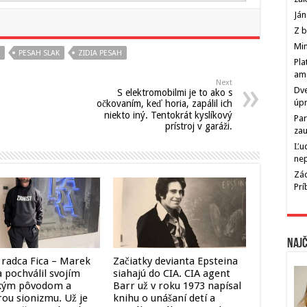
Ján
Z b
Min
PESAH SLAK
ZIDIA PESAH
Pla
am
Next
Dve
S elektromobilmi je to ako s
úp
očkovaním, keď horia, zapálil ich
niekto iný. Tentokrát kyslíkový
Par
prístroj v garáži.
zau
Ľu
ne
Zác
Pr
Najč
 radca Fica – Marek
Začiatky devianta Epsteina
 pochválil svojím
siahajú do CIA. CIA agent
kým pôvodom a
Barr už v roku 1973 napísal
ou sionizmu. Už je
knihu o unášaní detí a