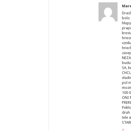
Mare
Drasl
bolo 
hlupy
prapo
kres
hries
vznik
hriec
zasej
NEZA
budu 
SA, k
CHCU 
vladn
pol m
mozno
100 0
ONI 
PRERI
Pekl
druh 
tele 
STAR