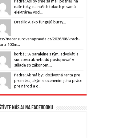
Padre: Asi by sme sa mali pozrieť na
naše toky, na našich tokoch je samá
elektráreň vod...
Draslik: A ako fungujú burzy...
ps://necenzurovanapravda.cz/2026/08/krach-
ibra-100m...
korbáč: A paralelne s tým, advokáti a
sudcovia ak nebudú postupovať v
súlade so zákonom,...
Padre: Ak má byť doživotná renta pre
premiéra, akýmsi ocenením jeho práce
pre národ a o...
tívte nás aj na Facebooku