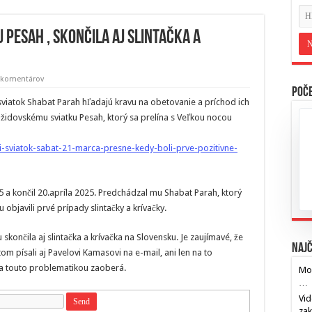
Pesah , skončila aj slintačka a
 komentárov
Poče
j sviatok Shabat Parah hľadajú kravu na obetovanie a príchod ich
židovskému sviatku Pesah, ktorý sa prelína s Veľkou nocou
si-sviatok-sabat-21-marca-presne-kedy-boli-prve-pozitivne-
25 a končil 20.apríla 2025. Predchádzal mu Shabat Parah, ktorý
objavili prvé prípady slintačky a krívačky.
končila aj slintačka a krívačka na Slovensku. Je zaujímavé, že
Najč
tom písali aj Pavelovi Kamasovi na e-mail, ani len na to
 sa touto problematikou zaoberá.
Mos
…
Vid
za