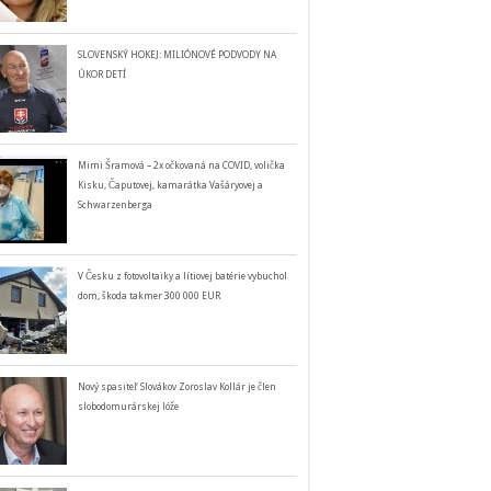
SLOVENSKÝ HOKEJ: MILIÓNOVÉ PODVODY NA
ÚKOR DETÍ
Mimi Šramová – 2x očkovaná na COVID, volička
Kisku, Čaputovej, kamarátka Vašáryovej a
Schwarzenberga
V Česku z fotovoltaiky a lítiovej batérie vybuchol
dom, škoda takmer 300 000 EUR
Nový spasiteľ Slovákov Zoroslav Kollár je člen
slobodomurárskej lóže