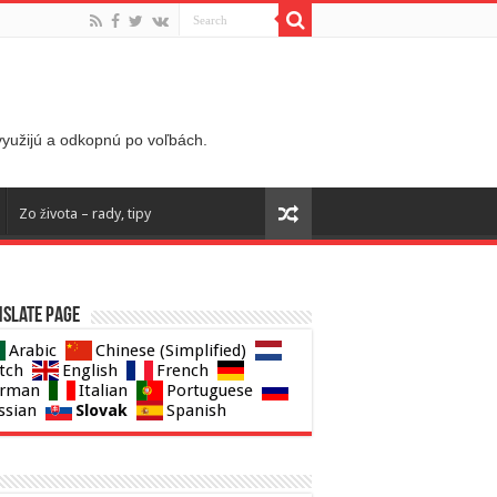
 využijú a odkopnú po voľbách.
Zo života – rady, tipy
slate page
Arabic
Chinese (Simplified)
tch
English
French
rman
Italian
Portuguese
Slovak
ssian
Spanish