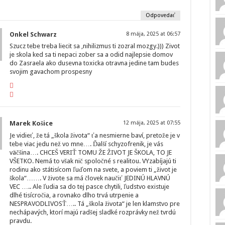
Odpovedať
Onkel Schwarz
8 mája, 2025 at 06:57
Szucz tebe treba liecit sa ,nihilizmus ti zozral mozgy.))) Zivot
je skola ked sa ti nepaci zober sa a odid najlepsie domov
do Zasraela ako dusevna toxicka otravna jedine tam budes
svojim gavachom prospesny
Marek Košice
12 mája, 2025 at 07:55
Je vidieť, že tá „škola života“ ťa nesmierne baví, pretože je v
tebe viac jedu než vo mne…. Ďalší schyzofrenik, je vás
väčšina…. CHCEŠ VERIŤ TOMU ŽE ŽIVOT JE ŠKOLA, TO JE
VŠETKO. Nemá to však nič spoločné s realitou. VYzabíjajú ti
rodinu ako státisícom ľuďom na svete, a poviem ti „život je
škola“……. V živote sa má človek naučiť JEDINÚ HLAVNÚ
VEC ….. Ale ľudia sa do tej pasce chytili, ľudstvo existuje
dlhé tisícročia, a rovnako dlho trvá utrpenie a
NESPRAVODLIVOSŤ….. Tá „škola života“ je len klamstvo pre
nechápavých, ktorí majú radšej sladké rozprávky než tvrdú
pravdu.