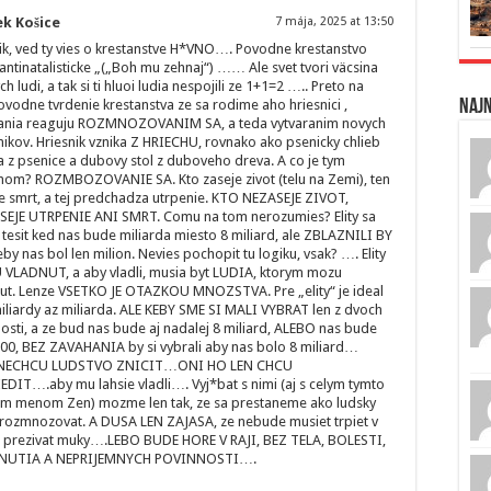
k Košice
7 mája, 2025 at 13:50
ik, ved ty vies o krestanstve H*VNO…. Povodne krestanstvo
antinatalisticke „(„Boh mu zehnaj“) …… Ale svet tvori väcsina
ch ludi, a tak si ti hluoi ludia nespojili ze 1+1=2 ….. Preto na
Naj
vodne tvrdenie krestanstva ze sa rodime aho hriesnici ,
tania reaguju ROZMNOZOVANIM SA, a teda vytvaranim novych
nikov. Hriesnik vznika Z HRIECHU, rovnako ako psenicky chlieb
a z psenice a dubovy stol z duboveho dreva. A co je tym
hom? ROZMBOZOVANIE SA. Kto zaseje zivot (telu na Zemi), ten
e smrt, a tej predchadza utrpenie. KTO NEZASEJE ZIVOT,
SEJE UTRPENIE ANI SMRT. Comu na tom nerozumies? Elity sa
tesit ked nas bude miliarda miesto 8 miliard, ale ZBLAZNILI BY
eby nas bol len milion. Nevies pochopit tu logiku, vsak? …. Elity
VLADNUT, a aby vladli, musia byt LUDIA, ktorym mozu
ut. Lenze VSETKO JE OTAZKOU MNOZSTVA. Pre „elity“ je ideal
iliardy az miliarda. ALE KEBY SME SI MALI VYBRAT len z dvoch
sti, a ze bud nas bude aj nadalej 8 miliard, ALEBO nas bude
00, BEZ ZAVAHANIA by si vybrali aby nas bolo 8 miliard…
NECHCU LUDSTVO ZNICIT…ONI HO LEN CHCU
EDIT….aby mu lahsie vladli…. Vyj*bat s nimi (aj s celym tymto
om menom Zen) mozme len tak, ze sa prestaneme ako ludsky
rozmnozovat. A DUSA LEN ZAJASA, ze nebude musiet trpiet v
a prezivat muky….LEBO BUDE HORE V RAJI, BEZ TELA, BOLESTI,
NUTIA A NEPRIJEMNYCH POVINNOSTI….