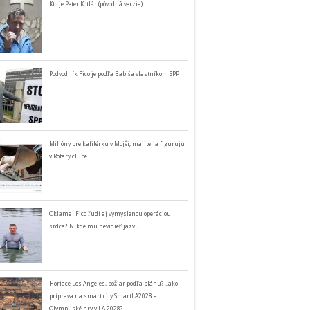
Kto je Peter Kotlár (pôvodná verzia)
Podvodník Fico je podľa Babiša vlastníkom SPP
Milióny pre kafilérku v Mojši, majitelia figurujú
v Rotary clube
Oklamal Fico ľudí aj vymyslenou operáciou
srdca? Nikde mu nevidieť jazvu…
Horiace Los Angeles, požiar podľa plánu? ..ako
príprava na smart city SmartLA2028 a
Olympijské hry v LA 2028?