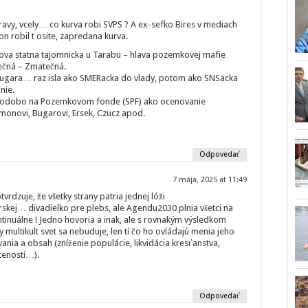
avy, vcely… co kurva robi SVPS ? A ex-sefko Bires v mediach
 robil t osite, zapredana kurva.
ova statna tajomnicka u Tarabu – hlava pozemkovej mafie
čná – Zmatečná.
Bugara… raz isla ako SMERacka do vlady, potom ako SNSacka
nie.
hodobo na Pozemkovom fonde (SPF) ako ocenovanie
monovi, Bugarovi, Ersek, Czucz apod.
Odpovedať
7 mája, 2025 at 11:49
tvrdzuje, že všetky strany patria jednej lóži
kej… divadielko pre plebs, ale Agendu2030 plnia všetci na
tinuálne ! Jedno hovoria a inak, ale s rovnakým výsledkom
y multikult svet sa nebuduje, len tí čo ho ovládajú menia jeho
nia a obsah (zníženie populácie, likvidácia kresťanstva,
teností…).
Odpovedať