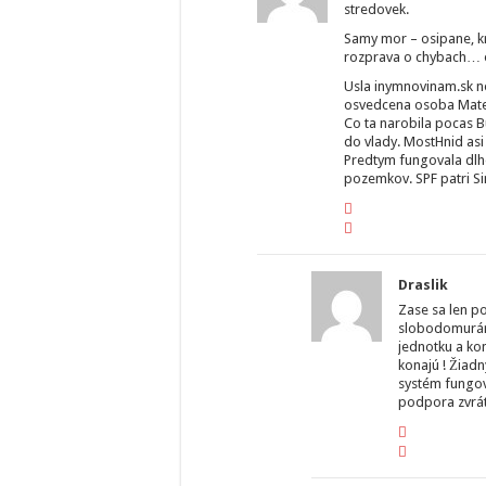
stredovek.
Samy mor – osipane, kr
rozprava o chybach… on
Usla inymnovinam.sk n
osvedcena osoba Mate
Co ta narobila pocas 
do vlady. MostHnid asi 
Predtym fungovala dl
pozemkov. SPF patri Si
Draslik
Zase sa len po
slobodomurárs
jednotku a kon
konajú ! Žiadn
systém fungova
podpora zvrá