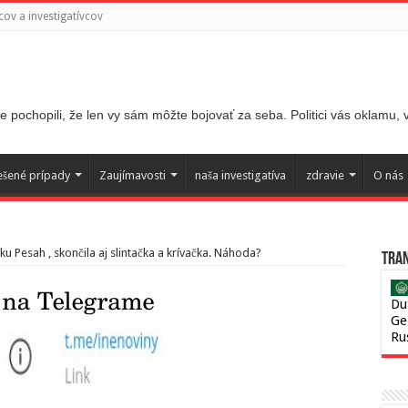
ov a investigatívcov
 pochopili, že len vy sám môžte bojovať za seba. Politici vás oklamu,
ešené prípady
Zaujímavosti
naša investigatíva
zdravie
O nás
u Pesah , skončila aj slintačka a krívačka. Náhoda?
Tran
Du
Ge
Ru