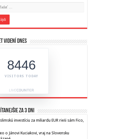
t videní dnes
8446
VISITORS TODAY
ítanejšie za 3 dni
limskú investíciu za miliardu EUR rieši sám Fico,
eo o Jánovi Kuciakovi, vraj na Slovensku
kázané