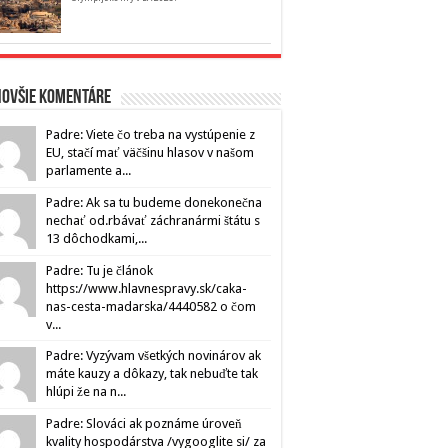
novšie komentáre
Padre: Viete čo treba na vystúpenie z
EU, stačí mať väčšinu hlasov v našom
parlamente a...
Padre: Ak sa tu budeme donekonečna
nechať od.rbávať záchranármi štátu s
13 dôchodkami,...
Padre: Tu je článok
https://www.hlavnespravy.sk/caka-
nas-cesta-madarska/4440582 o čom
v...
Padre: Vyzývam všetkých novinárov ak
máte kauzy a dôkazy, tak nebuďte tak
hlúpi že na n...
Padre: Slováci ak poznáme úroveň
kvality hospodárstva /vygooglite si/ za