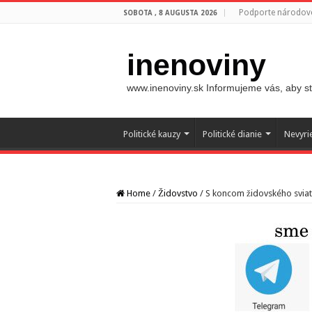
Podporte národovc
SOBOTA , 8 AUGUSTA 2026
inenoviny
www.inenoviny.sk Informujeme vás, aby ste
Politické kauzy
Politické dianie
Nevyri
Home
/
Židovstvo
/
S koncom židovského sviatk