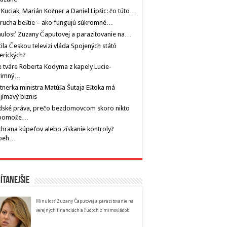
 Kuciak, Marián Kočner a Daniel Lipšic: čo túto…
rucha beštie – ako fungujú súkromné…
ulosť Zuzany Čaputovej a parazitovanie na…
tila Českou televizi vláda Spojených států
erických?
 tváre Roberta Kodyma z kapely Lucie-
rimný…
tnerka ministra Matúša Šutaja Eštoka má
jímavý biznis
dské práva, prečo bezdomovcom skoro nikto
pomože…
hrana kúpeľov alebo získanie kontroly?
íbeh…
ítanejšie
Minulosť Zuzany Čaputovej a parazitovanie na
verejných financiách a ľudoch z mimovládok