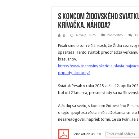
S koncom židovského sviatku 
krívačka. Náhoda?
jj
4 mája, 2025
Židovstvo
11
Písali sme o tom v článkoch, že Židia cez svo
spasiteľa. Tento sviatok predchádza veľkému 
kresťanov.
https://www.inenoviny.sk/zidia-slavia-najvac
pripady-slintacky/
Sviatok Pesah v roku 2025 začal 12. apríla 20
bol od 21.marca, presne vtedy sa na Slovensku 
A čuduj sa svetu, s koncom židovského Pesahu s
o tejto spojitosti všetci mlčia. Dokonca sme o 
nezareaogoval, napriek tomu, že sa tvári, že
Send article as PDF