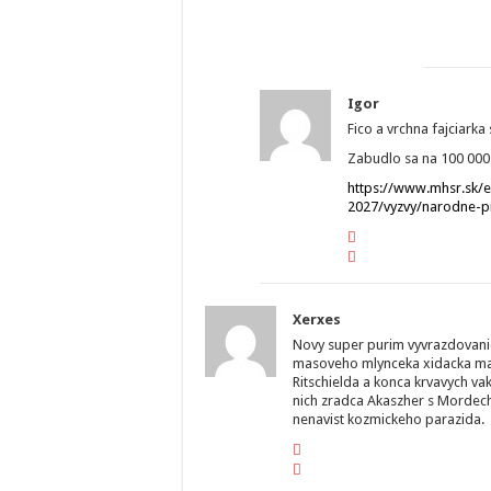
Igor
Fico a vrchna fajciark
Zabudlo sa na 100 000
https://www.mhsr.sk
2027/vyzvy/narodne-p
Xerxes
Novy super purim vyvrazdovanie
masoveho mlynceka xidacka ma
Ritschielda a konca krvavych vak
nich zradca Akaszher s Mordech
nenavist kozmickeho parazida.