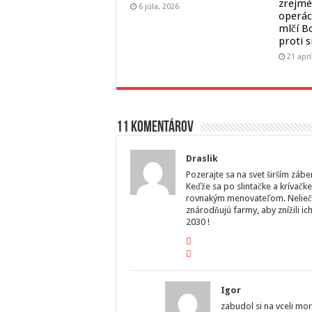
zrejmé,
6 júla, 2026
operác
mlčí B
proti 
21 aprí
11 komentárov
Draslik
Pozerajte sa na svet širším záb
Keďže sa po slintačke a krívačke
rovnakým menovateľom. Neliečiť
znárodňujú farmy, aby znížili ic
2030 !
Igor
zabudol si na vceli mor