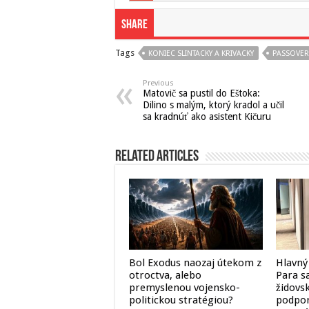
Share
Tags
KONIEC SLINTACKY A KRIVACKY
PASSOVER
Previous
Matovič sa pustil do Eštoka:
Dilino s malým, ktorý kradol a učil
sa kradnúť ako asistent Kičuru
Related Articles
Bol Exodus naozaj útekom z
Hlavný
otroctva, alebo
Para sa
premyslenou vojensko-
židovs
politickou stratégiou?
podpor