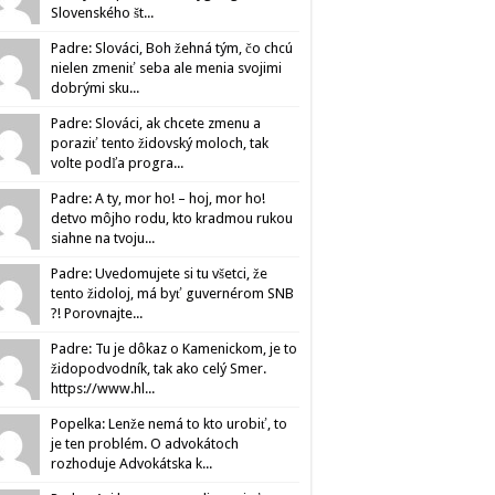
Slovenského št...
Padre: Slováci, Boh žehná tým, čo chcú
nielen zmeniť seba ale menia svojimi
dobrými sku...
Padre: Slováci, ak chcete zmenu a
poraziť tento židovský moloch, tak
volte podľa progra...
Padre: A ty, mor ho! – hoj, mor ho!
detvo môjho rodu, kto kradmou rukou
siahne na tvoju...
Padre: Uvedomujete si tu všetci, že
tento židoloj, má byť guvernérom SNB
?! Porovnajte...
Padre: Tu je dôkaz o Kamenickom, je to
židopodvodník, tak ako celý Smer.
https://www.hl...
Popelka: Lenže nemá to kto urobiť, to
je ten problém. O advokátoch
rozhoduje Advokátska k...