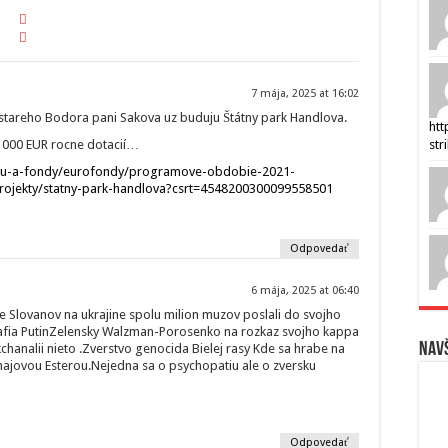
7 mája, 2025 at 16:02
a stareho Bodora pani Sakova uz buduju Štátny park Handlova.
htt
str
 000 EUR rocne dotacií…
/eu-a-fondy/eurofondy/programove-obdobie-2021-
rojekty/statny-park-handlova?csrt=4548200300099558501
Odpovedať
6 mája, 2025 at 06:40
 Slovanov na ukrajine spolu milion muzov poslali do svojho
fia PutinZelensky Walzman-Porosenko na rozkaz svojho kappa
Navš
chanalii nieto .Zverstvo genocida Bielej rasy Kde sa hrabe na
ajovou Esterou.Nejedna sa o psychopatiu ale o zversku
Odpovedať