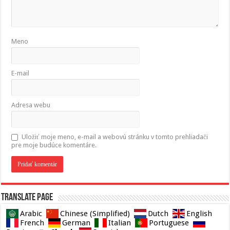
Meno
E-mail
Adresa webu
Uložiť moje meno, e-mail a webovú stránku v tomto prehliadači
pre moje budúce komentáre.
Translate page
Arabic
Chinese (Simplified)
Dutch
English
French
German
Italian
Portuguese