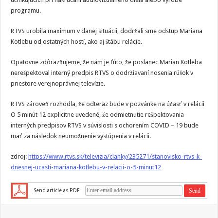
programu.
RTVS urobila maximum v danej situácii, dodržali sme odstup Mariana
Kotlebu od ostatných hostí, ako aj štábu relácie.
Opätovne zdôrazňujeme, že nám je ľúto, že poslanec Marian Kotleba
nerešpektoval interný predpis RTVS o dodržiavaní nosenia rúšok v
priestore verejnoprávnej televízie.
RTVS zároveň rozhodla, že odteraz bude v pozvánke na účasť v relácii
O 5 minút 12 explicitne uvedené, že odmietnutie rešpektovania
interných predpisov RTVS v súvislosti s ochorením COVID – 19 bude
mať za následok neumožnenie vystúpenia v relácii.
zdroj:
https://www.rtvs.sk/televizia/clanky/235271/stanovisko-rtvs-k-
dnesnej-ucasti-mariana-kotlebu-v-relacii-o-5-minut12
Send article as PDF