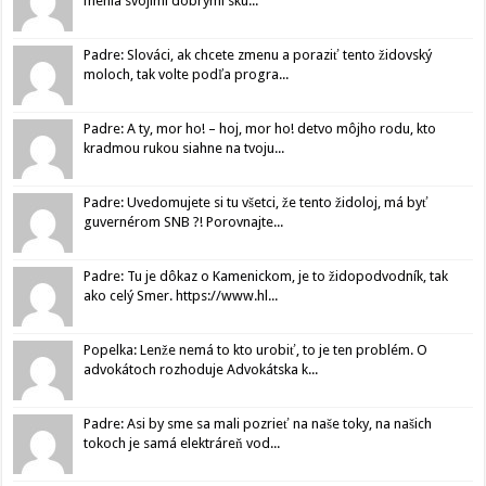
menia svojimi dobrými sku...
Padre: Slováci, ak chcete zmenu a poraziť tento židovský
moloch, tak volte podľa progra...
Padre: A ty, mor ho! – hoj, mor ho! detvo môjho rodu, kto
kradmou rukou siahne na tvoju...
Padre: Uvedomujete si tu všetci, že tento židoloj, má byť
guvernérom SNB ?! Porovnajte...
Padre: Tu je dôkaz o Kamenickom, je to židopodvodník, tak
ako celý Smer. https://www.hl...
Popelka: Lenže nemá to kto urobiť, to je ten problém. O
advokátoch rozhoduje Advokátska k...
Padre: Asi by sme sa mali pozrieť na naše toky, na našich
tokoch je samá elektráreň vod...