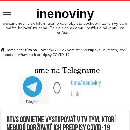
inenoviny
www.inenoviny.sk Informujeme vás, aby ste pochopili, že len vy sám
môžte bojovať za seba. Politici vás oklamu, využijú a odkopnú po
voľbách.
Home
/
cenzúra na Slovensku
/
RTVS odmietne vystupovať v TV tým, ktorí
nebudú doržiavať ich predpisy COVID-19
RTVS odmietne vystupovať v TV tým, ktorí
nebudú doržiavať ich predpisy COVID-19