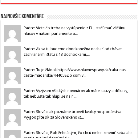
Najnovšie komentáre
Padre: Viete čo treba na vystúpenie z EU, stačí mať väčšinu
hlasov v našom parlamente a...
Padre: Ak sa tu budeme donekonečna nechať od.rbávať
záchranármi štátu s 13 dôchodkami,...
Padre: Tu je článok https://www.hlavnespravy.sk/caka-nas-
cesta-madarska/4440582 o čom v...
Padre: Vyzývam všetkých novinárov ak máte kauzy a dôkazy,
tak nebuďte tak hlúpi že na n...
Padre: Slováci ak poznáme úroveň kvality hospodárstva
/vygooglite si/ za Slovenského št...
Padre: Slováci, Boh žehná tým, čo chcú nielen zmeniť seba ale