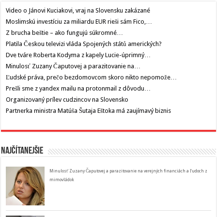
Video o Jánovi Kuciakovi, vraj na Slovensku zakázané
Moslimskú investíciu za miliardu EUR rieši sám Fico,…
Z brucha beštie – ako fungujú súkromné…
Platila Českou televizi vláda Spojených států amerických?
Dve tváre Roberta Kodyma z kapely Lucie-úprimný…
Minulosť Zuzany Čaputovej a parazitovanie na…
Ľudské práva, prečo bezdomovcom skoro nikto nepomože…
Prešli sme z yandex mailu na protonmail z dôvodu…
Organizovaný prílev cudzincov na Slovensko
Partnerka ministra Matúša Šutaja Eštoka má zaujímavý biznis
Najčítanejšie
Minulosť Zuzany Čaputovej a parazitovanie na verejných financiách a ľudoch z
mimovládok