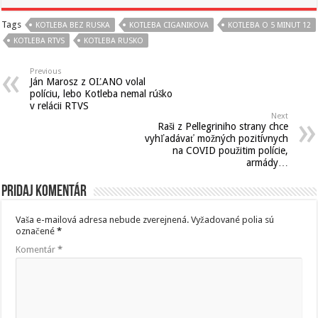
Tags
KOTLEBA BEZ RUSKA
KOTLEBA CIGANIKOVA
KOTLEBA O 5 MINUT 12
KOTLEBA RTVS
KOTLEBA RUSKO
Previous
Ján Marosz z OĽANO volal
políciu, lebo Kotleba nemal rúško
v relácii RTVS
Next
Raši z Pellegriniho strany chce
vyhľadávať možných pozitívnych
na COVID použitim polície,
armády…
Pridaj komentár
Vaša e-mailová adresa nebude zverejnená.
Vyžadované polia sú
označené
*
Komentár
*