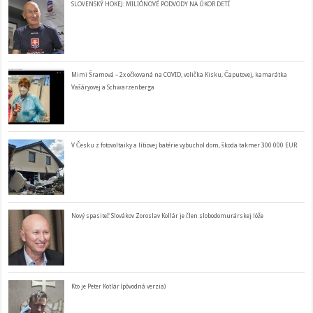
SLOVENSKÝ HOKEJ: MILIÓNOVÉ PODVODY NA ÚKOR DETÍ
Mimi Šramová – 2x očkovaná na COVID, volička Kisku, Čaputovej, kamarátka
Vašáryovej a Schwarzenberga
V Česku z fotovoltaiky a lítiovej batérie vybuchol dom, škoda takmer 300 000 EUR
Nový spasiteľ Slovákov Zoroslav Kollár je člen slobodomurárskej lóže
Kto je Peter Kotlár (pôvodná verzia)