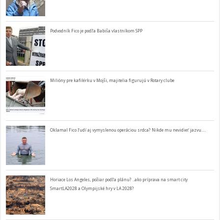
Podvodník Fico je podľa Babiša vlastníkom SPP
Milióny pre kafilérku v Mojši, majitelia figurujú v Rotary clube
Oklamal Fico ľudí aj vymyslenou operáciou srdca? Nikde mu nevidieť jazvu…
Horiace Los Angeles, požiar podľa plánu? ..ako príprava na smart city
SmartLA2028 a Olympijské hry v LA 2028?