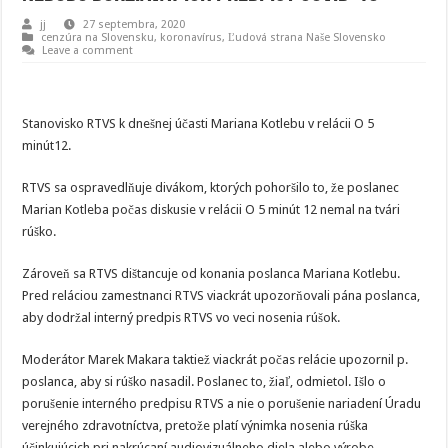
jj
27 septembra, 2020
cenzúra na Slovensku
,
koronavírus
,
Ľudová strana Naše Slovensko
Leave a comment
Stanovisko RTVS k dnešnej účasti Mariana Kotlebu v relácii O 5
minút12.
RTVS sa ospravedlňuje divákom, ktorých pohoršilo to, že poslanec
Marian Kotleba počas diskusie v relácii O 5 minút 12 nemal na tvári
rúško.
Zároveň sa RTVS dištancuje od konania poslanca Mariana Kotlebu.
Pred reláciou zamestnanci RTVS viackrát upozorňovali pána poslanca,
aby dodržal interný predpis RTVS vo veci nosenia rúšok.
Moderátor Marek Makara taktiež viackrát počas relácie upozornil p.
poslanca, aby si rúško nasadil. Poslanec to, žiaľ, odmietol. Išlo o
porušenie interného predpisu RTVS a nie o porušenie nariadení Úradu
verejného zdravotníctva, pretože platí výnimka nosenia rúška
účinkujúcich pri nakrúcaní audiovizuálneho diela alebo výrobe