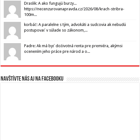
Draslik: A ako fungujú burzy...
https://necenzurovanapravda.cz/2026/08/krach-stribra-
100m...
korbáč: A paralelne s tým, advokáti a sudcovia ak nebudú
postupovať v súlade so zákonom,...
Padre: Ak má byť doživotná renta pre premiéra, akýmsi
ocenením jeho práce pre národ a o...
Navštívte nás aj na Facebooku