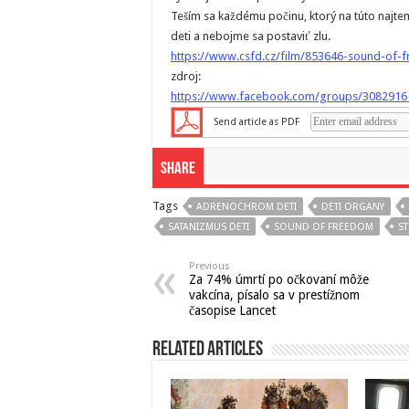
Teším sa každému počinu, ktorý na túto najte
deti a nebojme sa postaviť zlu.
https://www.csfd.cz/film/853646-sound-of-
zdroj:
https://www.facebook.com/groups/3082916
Send article as PDF
Share
Tags
ADRENOCHROM DETI
DETI ORGANY
SATANIZMUS DETI
SOUND OF FREEDOM
ST
Previous
Za 74% úmrtí po očkovaní môže
vakcína, písalo sa v prestížnom
časopise Lancet
Related Articles