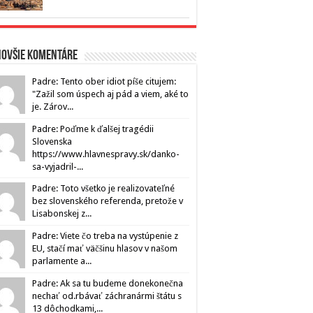
novšie komentáre
Padre: Tento ober idiot píše citujem:
"Zažil som úspech aj pád a viem, aké to
je. Zárov...
Padre: Poďme k ďalšej tragédii
Slovenska
https://www.hlavnespravy.sk/danko-
sa-vyjadril-...
Padre: Toto všetko je realizovateľné
bez slovenského referenda, pretože v
Lisabonskej z...
Padre: Viete čo treba na vystúpenie z
EU, stačí mať väčšinu hlasov v našom
parlamente a...
Padre: Ak sa tu budeme donekonečna
nechať od.rbávať záchranármi štátu s
13 dôchodkami,...