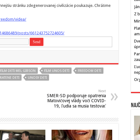
mnejšiu stránku zdegenerovanej civilizácie poukazuje. Chráňme
Ján
Z b
freedom/videa/
Min
Pla
14686489/posts/661243752724605/
am
Dve
úp
Par
zau
Ľu
FILM DETI MEL GIBSON
FILM UNOS DETI
FREEDOM DETI
ne
RATENE DETI
UNOSY DETI
Org
Next
SMER-SD podporuje opatrenia
Matovičovej vlády voči COVID-
Najč
19, ľudia sa musia testovať