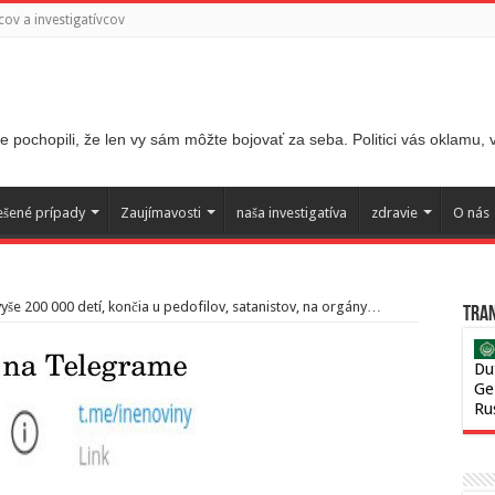
ov a investigatívcov
 pochopili, že len vy sám môžte bojovať za seba. Politici vás oklamu,
ešené prípady
Zaujímavosti
naša investigatíva
zdravie
O nás
vyše 200 000 detí, končia u pedofilov, satanistov, na orgány…
Tran
Du
Ge
Ru