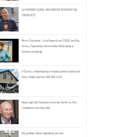
SLOVENSKÝ HOKEJ: MILIÓNOVÉ PODVODY NA
ÚKOR DETÍ
Mimi Šramová – 2x očkovaná na COVID, volička
Kisku, Čaputovej, kamarátka Vašáryovej a
Schwarzenberga
V Česku z fotovoltaiky a lítiovej batérie vybuchol
dom, škoda takmer 300 000 EUR
Nový spasiteľ Slovákov Zoroslav Kollár je člen
slobodomurárskej lóže
Kto je Peter Kotlár (pôvodná verzia)