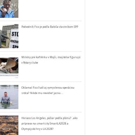
Podvodník Fico je podľa Babiša vlastníkom SPP
Milióny pre kafilérku v Mojši, majitelia figurujú
v Rotary clube
Oklamal Fico ľudí aj vymyslenou operáciou
srdca? Nikde mu nevidieť jazvu…
Horiace Los Angeles, požiar podľa plánu? ..ako
príprava na smart city SmartLA2028 a
Olympijské hry v LA 2028?