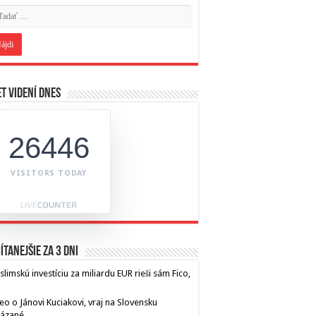
t videní dnes
26446
VISITORS TODAY
ítanejšie za 3 dni
limskú investíciu za miliardu EUR rieši sám Fico,
eo o Jánovi Kuciakovi, vraj na Slovensku
kázané