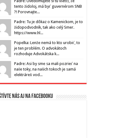
Padre: Uvedomujete si tu všetci, že
tento židoloj, má byť guvernérom SNB
?! Porovnajte...
Padre: Tu je dôkaz o Kamenickom, je to
židopodvodník, tak ako celý Smer.
https://www.hl...
Popelka: Lenže nemá to kto urobiť, to
je ten problém. O advokátoch
rozhoduje Advokátska k...
Padre: Asi by sme sa mali pozrieť na
naše toky, na našich tokoch je samá
elektráreň vod...
tívte nás aj na Facebooku