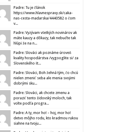
Padre: Tu je článok
https://www.hlavnespravy.sk/caka-
nas-cesta-madarska/4440582 o čom
v...
Padre: Vyzývam všetkých novinárov ak
máte kauzy a dôkazy, tak nebuďte tak
hlúpi že na n...
Padre: Slováci ak poznáme úroveň
kvality hospodárstva /vygooglite si/ za
Slovenského št...
Padre: Slováci, Boh žehná tým, čo chcú
nielen zmeniť seba ale menia svojimi
dobrými sku...
Padre: Slováci, ak chcete zmenu a
poraziť tento židovský moloch, tak
volte podľa progra...
Padre: A ty, mor ho! – hoj, mor ho!
detvo môjho rodu, kto kradmou rukou
siahne na tvoju...