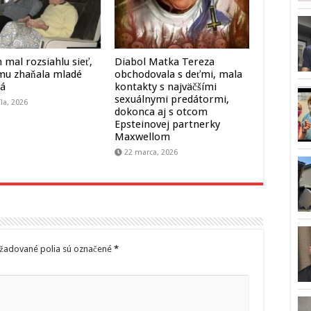
 mal rozsiahlu sieť,
Diabol Matka Tereza
mu zhaňala mladé
obchodovala s deťmi, mala
tá
kontakty s najväčšími
sexuálnymi predátormi,
íla, 2026
dokonca aj s otcom
Epsteinovej partnerky
Maxwellom
22 marca, 2026
žadované polia sú označené
*