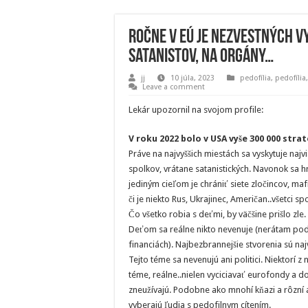
Ročne v EÚ je nezvestných vy
satanistov, na orgány…
jj
10 júla, 2023
pedofília
,
pedofíli
Leave a comment
Lekár upozornil na svojom profile:
V roku 2022 bolo v USA vyše 300 000 strat
Práve na najvyššich miestách sa vyskytuje najv
spolkov, vrátane satanistických. Navonok sa h
jediným cieľom je chrániť siete zločincov, maf
či je niekto Rus, Ukrajinec, Američan..všetci 
Čo všetko robia s deťmi, by väčšine prišlo zle
Deťom sa reálne nikto nevenuje (nerátam po
financiách). Najbezbrannejšie stvorenia sú na
Tejto téme sa nevenujú ani politici. Niektorí z 
téme, reálne..nielen vyciciavať eurofondy a do
zneužívajú. Podobne ako mnohí kňazi a rôzní 
vyberajú ľudia s pedofilnym cítením.