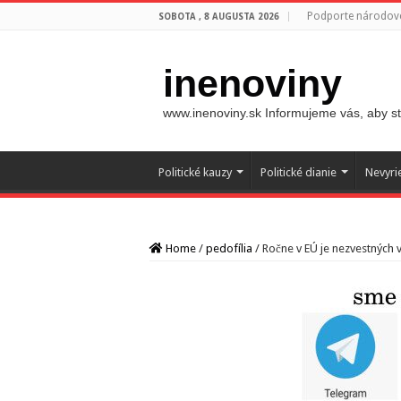
Podporte národovc
SOBOTA , 8 AUGUSTA 2026
inenoviny
www.inenoviny.sk Informujeme vás, aby ste
Politické kauzy
Politické dianie
Nevyri
Home
/
pedofília
/
Ročne v EÚ je nezvestných 