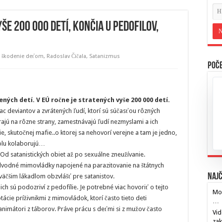
še 200 000 detí, končia u pedofilov,
a, škodenie deťom
,
Radoslav Čičala
,
Satanizmus
Poče
ených detí. V EÚ ročne je stratených vyše 200 000 detí.
iac deviantov a zvrátených ľudí, ktorí sú súčasťou rôzných
rajú na rôzne strany, zamestnávajú ľudí nezmyslami a ich
ie, skutočnej mafie..o ktorej sa nehovorí verejne a tam je jedno,
spolu kolaborujú…
. Od satanistických obiet až po sexuálne zneužívanie.
dvodné mimovládky napojené na parazitovanie na štátnych
Najč
jväčšim lákadlom obzvlášť pre satanistov.
nich sú podozriví z pedofílie. Je potrebné viac hovoriť o tejto
Mos
tácie príživnikmi z mimovládok, ktorí často tieto deti
…
animátori z táborov. Práve prácu s deťmi si z mužov často
Vid
za