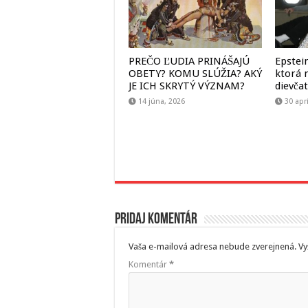
PREČO ĽUDIA PRINÁŠAJÚ
Epstein
OBETY? KOMU SLÚŽIA? AKÝ
ktorá 
JE ICH SKRYTÝ VÝZNAM?
dievča
14 júna, 2026
30 apr
Pridaj komentár
Vaša e-mailová adresa nebude zverejnená.
Vy
Komentár
*