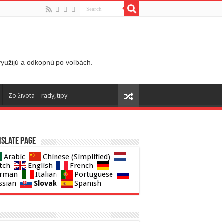
 využijú a odkopnú po voľbách.
Zo života – rady, tipy
slate page
Arabic
Chinese (Simplified)
tch
English
French
rman
Italian
Portuguese
Slovak
ssian
Spanish