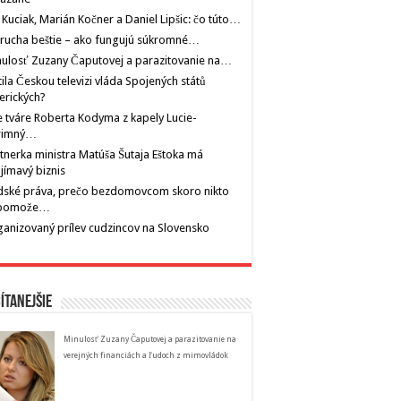
 Kuciak, Marián Kočner a Daniel Lipšic: čo túto…
rucha beštie – ako fungujú súkromné…
ulosť Zuzany Čaputovej a parazitovanie na…
tila Českou televizi vláda Spojených států
erických?
 tváre Roberta Kodyma z kapely Lucie-
rimný…
tnerka ministra Matúša Šutaja Eštoka má
jímavý biznis
dské práva, prečo bezdomovcom skoro nikto
pomože…
anizovaný prílev cudzincov na Slovensko
ítanejšie
Minulosť Zuzany Čaputovej a parazitovanie na
verejných financiách a ľudoch z mimovládok