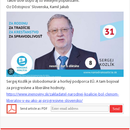
Takže dovi dopo aj so všetkými populistami.
Oz Dôstojnosť Slovenska, Kamil Jakub
Sergej Kozlík je slobodomurár a horlivý podporca EÚ. A tam bojoval
za progresívne a liberálne hodnoty.
https://www.inenoviny.sk/zakladatel-narodnej-koalicie-bol-clenom-
liberalov-v-eu-ako-aj-progresivne-slovensko/
Send article as PDF