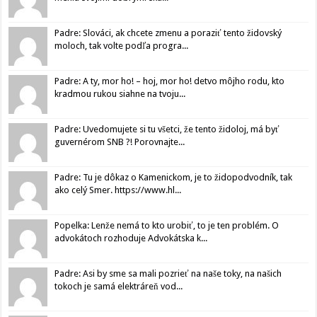
Padre: Slováci, ak chcete zmenu a poraziť tento židovský
moloch, tak volte podľa progra...
Padre: A ty, mor ho! – hoj, mor ho! detvo môjho rodu, kto
kradmou rukou siahne na tvoju...
Padre: Uvedomujete si tu všetci, že tento židoloj, má byť
guvernérom SNB ?! Porovnajte...
Padre: Tu je dôkaz o Kamenickom, je to židopodvodník, tak
ako celý Smer. https://www.hl...
Popelka: Lenže nemá to kto urobiť, to je ten problém. O
advokátoch rozhoduje Advokátska k...
Padre: Asi by sme sa mali pozrieť na naše toky, na našich
tokoch je samá elektráreň vod...