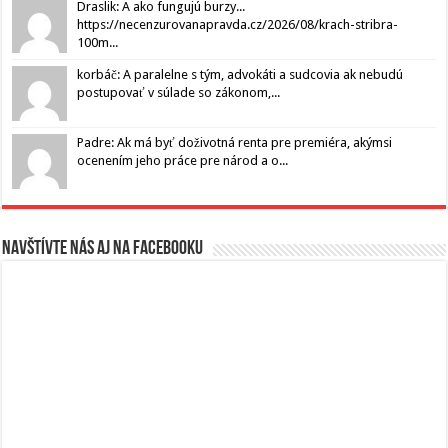
Draslik: A ako fungujú burzy...
https://necenzurovanapravda.cz/2026/08/krach-stribra-
100m...
korbáč: A paralelne s tým, advokáti a sudcovia ak nebudú
postupovať v súlade so zákonom,...
Padre: Ak má byť doživotná renta pre premiéra, akýmsi
ocenením jeho práce pre národ a o...
Navštívte nás aj na Facebooku