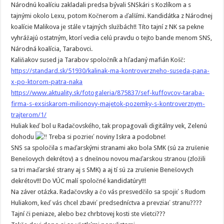
Národnú koalíciu zakladali predsa bývali SNSkári s Kozlíkom a s
tajnými okolo Lexu, potom Kočnerom a ďalšími. Kandidátka z Národnej
koalície Malikova je stále v tajných službách!! Títo tajní z NK sa pekne
vyhrážajú ostatným, ktorí vedia celú pravdu o tejto bande menom SNS,
Národná koalícia, Tarabovci.
Kaliňakov sused ja Tarabov spoločník a hľadaný mafián Košč:
https://standard.sk/51930/kalinak-ma-kontroverzneho-suseda-pana-
x-po-ktorom-patra-naka
https://www.aktuality.sk/fotogaleria/875837/sef-kuffovcov-taraba-
firma-s-exsiskarom-milionovy-majetok-pozemky-s-kontroverznym-
trajterom/1/
Huliak keď bol u Radačovského, tak propagovali digitálny vek, Zelenú
dohodu
Treba si pozrieť noviny Iskra a podobne!
SNS sa spoločila s maďarskými stranami ako bola SMK (sú za zrušenie
Benešovych dekrétov) a s dnešnou novou maďarskou stranou (zložili
sa tri maďarské strany aj s SMK) a aj tí sú za zrušenie Benešovych
dekrétov!!! Do VÚC malí spoločné kandidatúry!!!
Na záver otázka. Radačovsky a čo vás presvedčilo sa spojiť s Rudom
Huliakom, keď vás chcel zbaviť predsedníctva a prevziať stranu????
Tajní či peniaze, alebo bez chrbtovej kosti ste všetci???