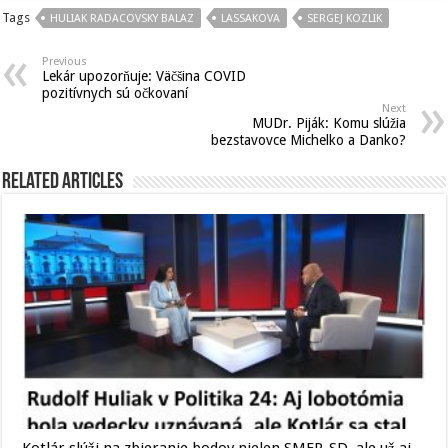
Tags
HULIAK RADACOVSKY BALAZ
LASSAKOVA
SERGEJ KOZLIK
Previous
Lekár upozorňuje: Väčšina COVID
pozitívnych sú očkovaní
Next
MUDr. Piják: Komu slúžia
bezstavovce Michelko a Danko?
Related Articles
Kotlár slúži na zbieranie bodov nielen SMER-SD, ale už aj