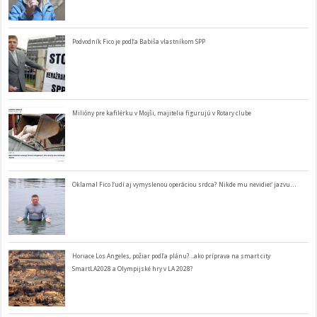
Podvodník Fico je podľa Babiša vlastníkom SPP
Milióny pre kafilérku v Mojši, majitelia figurujú v Rotary clube
Oklamal Fico ľudí aj vymyslenou operáciou srdca? Nikde mu nevidieť jazvu…
Horiace Los Angeles, požiar podľa plánu? ..ako príprava na smart city
SmartLA2028 a Olympijské hry v LA 2028?