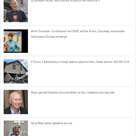
SLOVENSKÝ HOKEJ: MILIÓNOVÉ PODVODY NA ÚKOR DETÍ
Mimi Šramová – 2x očkovaná na COVID, volička Kisku, Čaputovej, kamarátka
Vašáryovej a Schwarzenberga
V Česku z fotovoltaiky a lítiovej batérie vybuchol dom, škoda takmer 300 000 EUR
Nový spasiteľ Slovákov Zoroslav Kollár je člen slobodomurárskej lóže
Kto je Peter Kotlár (pôvodná verzia)