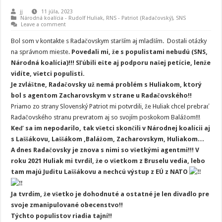
jj
11 júla, 2023
Národná koalícia - Rudolf Huliak
,
RNS - Patriot (Radačovský)
,
SNS
Leave a comment
Bol som v kontakte s Radačovskym starším aj mladším. Dostali otázky
na správnom mieste.
Povedali mi, že s populistami nebudú (SNS,
Národná koalícia)!!! Sľúbili ešte aj podporu našej petície, lenže
vidíte, všetci populisti.
Je zvláštne, Radačovsky už nemá problém s Huliakom, ktorý
bol s agentom Zacharovskym v strane u Radačovského!!
Priamo zo strany Slovenský Patriot mi potvrdili, že Huliak chcel prebrať
Radačovského stranu prevratom aj so svojím poskokom Balážom!!!
Keď sa im nepodarilo, tak všetci skončili v Národnej koalícii aj
s Laššákovu, Laššákom ,Balážom, Zacharovskym, Huliakom…
A dnes Radačovsky je znova s nimi so všetkými agentmi!!! V
roku 2021 Huliak mi tvrdil, že o všetkom z Bruselu vedia, lebo
tam majú Juditu Laššákovu a nechcú výstup z EÚ z NATO
Ja tvrdím, že všetko je dohodnuté a ostatné je len divadlo pre
svoje zmanipulované obecenstvo!!
Týchto populistov riadia tajní!!