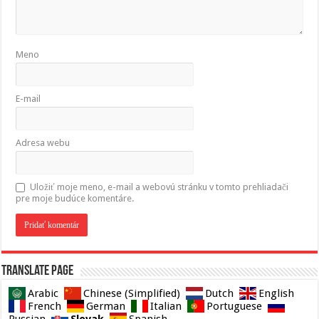
Meno
E-mail
Adresa webu
Uložiť moje meno, e-mail a webovú stránku v tomto prehliadači
pre moje budúce komentáre.
Translate page
Arabic
Chinese (Simplified)
Dutch
English
French
German
Italian
Portuguese