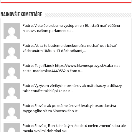
Najnovšie komentáre
Padre: Viete čo treba na vystúpenie z EU, stačí mať väčšinu
hlasov v našom parlamente a...
Padre: Ak sa tu budeme donekonečna nechať od.rbávať
záchranármi štátu s 13 dôchodkami,...
Padre: Tu je článok https://www.hlavnespravy.sk/caka-nas-
cesta-madarska/4440582 o čom v...
Padre: Vyzývam všetkých novinárov ak máte kauzy a dôkazy,
tak nebuďte tak hlúpi že na n...
Padre: Slováci ak poznáme úroveň kvality hospodárstva
/vygooglite si/ za Slovenského št...
Padre: Slováci, Boh žehná tým, čo chcú nielen zmeniť seba ale
menia svojimi dobrými sku...