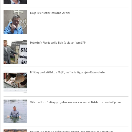
Kto je Peter Kotlár (pôvodná verzia)
Podvodník Fico je podľa Babiša vlastníkom SPP
Milióny pre kafilérku v Mojši, majitelia figurujú v Rotary clube
Oklamal Fico ľudí aj vymyslenou operáciou srdca? Nikde mu nevidieť jazvu…