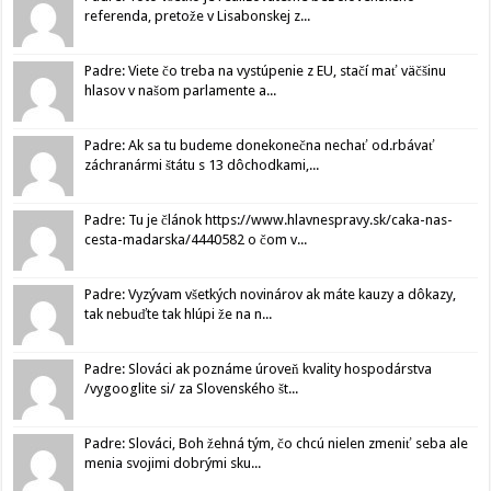
referenda, pretože v Lisabonskej z...
Padre: Viete čo treba na vystúpenie z EU, stačí mať väčšinu
hlasov v našom parlamente a...
Padre: Ak sa tu budeme donekonečna nechať od.rbávať
záchranármi štátu s 13 dôchodkami,...
Padre: Tu je článok https://www.hlavnespravy.sk/caka-nas-
cesta-madarska/4440582 o čom v...
Padre: Vyzývam všetkých novinárov ak máte kauzy a dôkazy,
tak nebuďte tak hlúpi že na n...
Padre: Slováci ak poznáme úroveň kvality hospodárstva
/vygooglite si/ za Slovenského št...
Padre: Slováci, Boh žehná tým, čo chcú nielen zmeniť seba ale
menia svojimi dobrými sku...