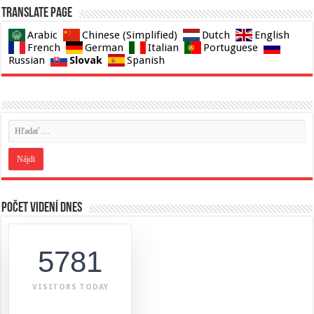
Translate page
Arabic
Chinese (Simplified)
Dutch
English
French
German
Italian
Portuguese
Slovak
Russian
Spanish
Počet videní dnes
5781
VISITORS TODAY