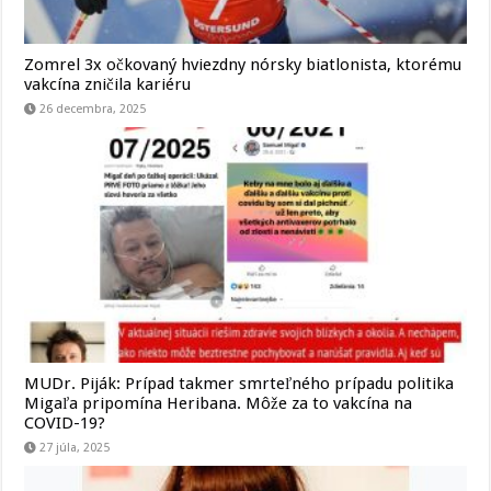
Zomrel 3x očkovaný hviezdny nórsky biatlonista, ktorému
vakcína zničila kariéru
26 decembra, 2025
MUDr. Piják: Prípad takmer smrteľného prípadu politika
Migaľa pripomína Heribana. Môže za to vakcína na
COVID-19?
27 júla, 2025