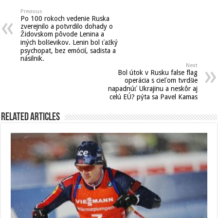
Previous
Po 100 rokoch vedenie Ruska
zverejnilo a potvrdilo dohady o
Židovskom pôvode Lenina a
iných bolševikov. Lenin bol ťažký
psychopat, bez emócií, sadista a
násilnik.
Next
Bol útok v Rusku false flag
operácia s cieľom tvrdšie
napadnúť Ukrajinu a neskôr aj
celú EÚ? pýta sa Pavel Kamas
Related Articles