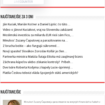
Najčítanejšie za 3 dni
Ján Kuciak, Marián Kočner a Daniel Lipšic: čo túto…
Video o Jánovi Kuciakovi, vraj na Slovensku zakázané
Moslimskú investíciu za miliardu EUR rieši sám Fico,…
Minulosť Zuzany Čaputovej a parazitovanie na…
Z brucha beštie – ako fungujú súkromné…
Nový spasiteľ Slovákov Zoroslav Kollár je člen…
Partnerka ministra Matúša Šutaja Eštoka má zaujímavý biznis
Záchrana kúpeľov alebo získanie kontroly? Príbeh…
Dve tváre Roberta Kodyma z kapely Lucie-úprimný…
Platila Českou televizi vláda Spojených států amerických?
Najčítanejšie
Minulosť Zuzany Čaputovej a parazitovanie na verejných financiách a ľudoch z