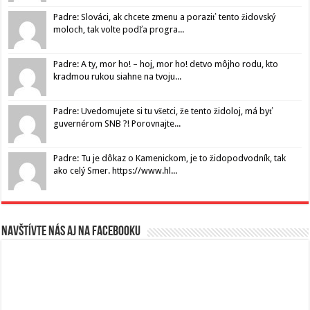
Padre: Slováci, ak chcete zmenu a poraziť tento židovský
moloch, tak volte podľa progra...
Padre: A ty, mor ho! – hoj, mor ho! detvo môjho rodu, kto
kradmou rukou siahne na tvoju...
Padre: Uvedomujete si tu všetci, že tento židoloj, má byť
guvernérom SNB ?! Porovnajte...
Padre: Tu je dôkaz o Kamenickom, je to židopodvodník, tak
ako celý Smer. https://www.hl...
Navštívte nás aj na Facebooku