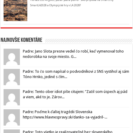
Horiace Los Angeles, požiar podľa plánu? ..ako príprava na smart city
SmartLA2028 a Olympijské hry v LA 2028?
Najnovšie komentáre
Padre: Jano Slota presne vedel čo robí, keď vymenoval toho
nedorobka na svoje miesto. G...
Padre: To čo som napísal o podvodníkovi z SNS vystihol aj sám
Tóno Hrnko, jediné s čím...
Padre: Tento ober idiot píše citujem: "Zažil som úspech aj pád
a viem, aké to je. Zárov...
Padre: Poďme k ďalšej tragédii Slovenska
https://www.hlavnespravy.sk/danko-sa-vyjadril-...
Padre: Toto všetko je realizovateľné bez slovenského