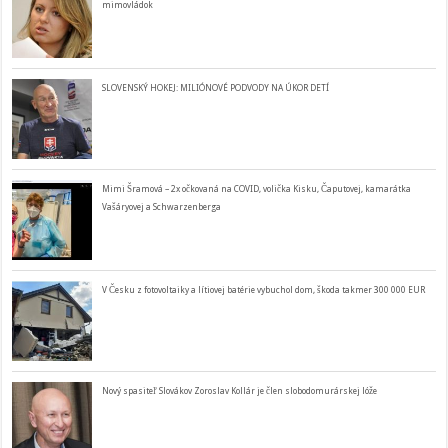
mimovládok
SLOVENSKÝ HOKEJ: MILIÓNOVÉ PODVODY NA ÚKOR DETÍ
Mimi Šramová – 2x očkovaná na COVID, volička Kisku, Čaputovej, kamarátka
Vašáryovej a Schwarzenberga
V Česku z fotovoltaiky a lítiovej batérie vybuchol dom, škoda takmer 300 000 EUR
Nový spasiteľ Slovákov Zoroslav Kollár je člen slobodomurárskej lóže