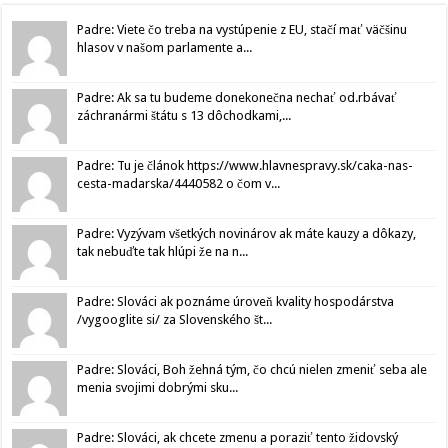
Padre: Viete čo treba na vystúpenie z EU, stačí mať väčšinu
hlasov v našom parlamente a...
Padre: Ak sa tu budeme donekonečna nechať od.rbávať
záchranármi štátu s 13 dôchodkami,...
Padre: Tu je článok https://www.hlavnespravy.sk/caka-nas-
cesta-madarska/4440582 o čom v...
Padre: Vyzývam všetkých novinárov ak máte kauzy a dôkazy,
tak nebuďte tak hlúpi že na n...
Padre: Slováci ak poznáme úroveň kvality hospodárstva
/vygooglite si/ za Slovenského št...
Padre: Slováci, Boh žehná tým, čo chcú nielen zmeniť seba ale
menia svojimi dobrými sku...
Padre: Slováci, ak chcete zmenu a poraziť tento židovský