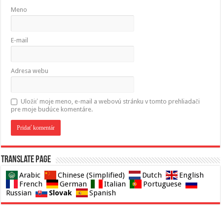
Meno
E-mail
Adresa webu
Uložiť moje meno, e-mail a webovú stránku v tomto prehliadači
pre moje budúce komentáre.
Translate page
Arabic
Chinese (Simplified)
Dutch
English
French
German
Italian
Portuguese
Slovak
Russian
Spanish