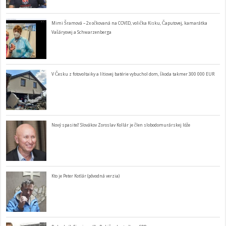
Mimi Šramová – 2x očkovaná na COVID, volička Kisku, Čaputovej, kamarátka
Vašáryovej a Schwarzenberga
V Česku z fotovoltaiky a lítiovej batérie vybuchol dom, škoda takmer 300 000 EUR
Nový spasiteľ Slovákov Zoroslav Kollár je člen slobodomurárskej lóže
Kto je Peter Kotlár (pôvodná verzia)