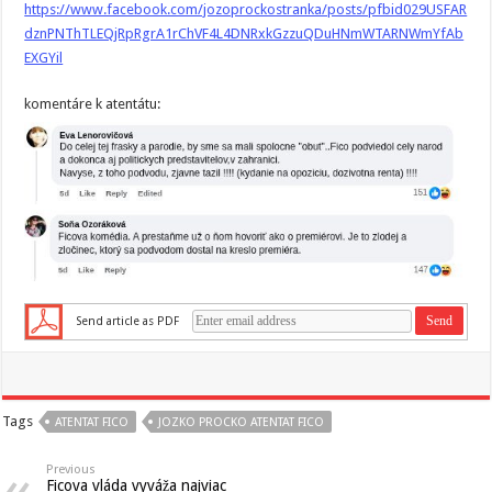
https://www.facebook.com/jozoprockostranka/posts/pfbid029USFAR
dznPNThTLEQjRpRgrA1rChVF4L4DNRxkGzzuQDuHNmWTARNWmYfAb
EXGYil
komentáre k atentátu:
Send article as PDF
Tags
ATENTAT FICO
JOZKO PROCKO ATENTAT FICO
Previous
Ficova vláda vyváža najviac