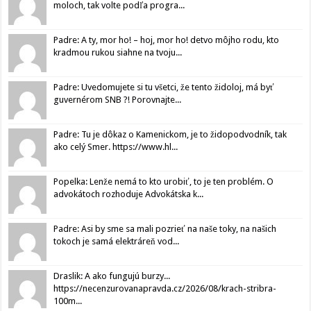
moloch, tak volte podľa progra...
Padre: A ty, mor ho! – hoj, mor ho! detvo môjho rodu, kto
kradmou rukou siahne na tvoju...
Padre: Uvedomujete si tu všetci, že tento židoloj, má byť
guvernérom SNB ?! Porovnajte...
Padre: Tu je dôkaz o Kamenickom, je to židopodvodník, tak
ako celý Smer. https://www.hl...
Popelka: Lenže nemá to kto urobiť, to je ten problém. O
advokátoch rozhoduje Advokátska k...
Padre: Asi by sme sa mali pozrieť na naše toky, na našich
tokoch je samá elektráreň vod...
Draslik: A ako fungujú burzy...
https://necenzurovanapravda.cz/2026/08/krach-stribra-
100m...