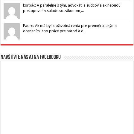
korbáč: A paralelne s tým, advokáti a sudcovia ak nebudú
postupovať v súlade so zákonom,...
Padre: Ak má byť doživotná renta pre premiéra, akýmsi
ocenením jeho práce pre národ a o...
Navštívte nás aj na Facebooku