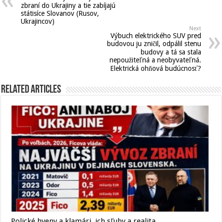
zbraní do Ukrajiny a tie zabíjajú
státisíce Slovanov (Rusov,
Ukrajincov)
Next
Výbuch elektrického SUV pred
budovou ju zničil, odpálil stenu
budovy a tá sa stala
nepoužiteľná a neobyvateľná.
Elektrická ohňová budúcnosť?
Related Articles
Polické hyeny a klamári, ich sľuby a realita