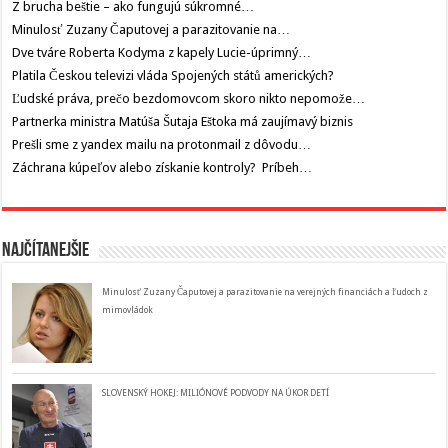
Z brucha beštie – ako fungujú súkromné…
Minulosť Zuzany Čaputovej a parazitovanie na…
Dve tváre Roberta Kodyma z kapely Lucie-úprimný…
Platila Českou televizi vláda Spojených států amerických?
Ľudské práva, prečo bezdomovcom skoro nikto nepomože…
Partnerka ministra Matúša Šutaja Eštoka má zaujímavý biznis
Prešli sme z yandex mailu na protonmail z dôvodu…
Záchrana kúpeľov alebo získanie kontroly? Príbeh…
Najčítanejšie
Minulosť Zuzany Čaputovej a parazitovanie na verejných financiách a ľudoch z
mimovládok
SLOVENSKÝ HOKEJ: MILIÓNOVÉ PODVODY NA ÚKOR DETÍ