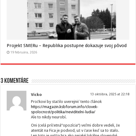
Projekt SMERu – Republika postupne dokazuje svoj pôvod
19 februára, 2026
3 komentáre
Vicko
13 októbra, 2025 at 22:18
Pročkovi by stačilo uverejniť tento článok
https://magazin.ksbforum.info/clovek-
spolocnost/politika/neviditelni-ludia/
Ale to nikdy neurobí.
Oni (celá príčetná“opozícia“) veľmi dobre vedeli, že
atentát na Fica je podvod, už v čase keď sa to stalo.
Len toto je vyššia hra ako nejaké lokálne slovenské