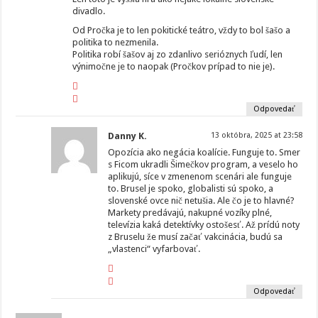
divadlo.
Od Pročka je to len pokitické teátro, vždy to bol šašo a
politika to nezmenila.
Politika robí šašov aj zo zdanlivo serióznych ľudí, len
výnimočne je to naopak (Pročkov prípad to nie je).
Odpovedať
Danny K.
13 októbra, 2025 at 23:58
Opozícia ako negácia koalície. Funguje to. Smer
s Ficom ukradli Šimečkov program, a veselo ho
aplikujú, síce v zmenenom scenári ale funguje
to. Brusel je spoko, globalisti sú spoko, a
slovenské ovce nič netušia. Ale čo je to hlavné?
Markety predávajú, nakupné vozíky plné,
televízia kaká detektívky ostošesť. Až prídú noty
z Bruselu že musí začať vakcinácia, budú sa
„vlastenci“ vyfarbovať.
Odpovedať