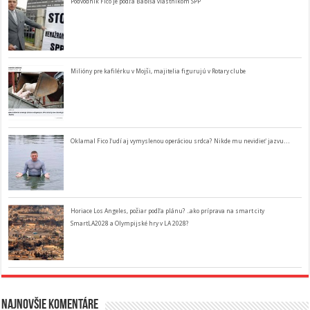
Podvodník Fico je podľa Babiša vlastníkom SPP
Milióny pre kafilérku v Mojši, majitelia figurujú v Rotary clube
Oklamal Fico ľudí aj vymyslenou operáciou srdca? Nikde mu nevidieť jazvu…
Horiace Los Angeles, požiar podľa plánu? ..ako príprava na smart city
SmartLA2028 a Olympijské hry v LA 2028?
Najnovšie komentáre