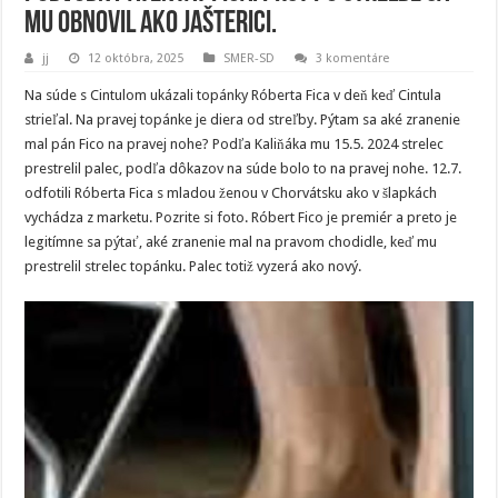
mu obnovil ako jašterici.
jj
12 októbra, 2025
SMER-SD
3 komentáre
Na súde s Cintulom ukázali topánky Róberta Fica v deň keď Cintula
strieľal. Na pravej topánke je diera od streľby. Pýtam sa aké zranenie
mal pán Fico na pravej nohe? Podľa Kaliňáka mu 15.5. 2024 strelec
prestrelil palec, podľa dôkazov na súde bolo to na pravej nohe. 12.7.
odfotili Róberta Fica s mladou ženou v Chorvátsku ako v šlapkách
vychádza z marketu. Pozrite si foto. Róbert Fico je premiér a preto je
legitímne sa pýtať, aké zranenie mal na pravom chodidle, keď mu
prestrelil strelec topánku. Palec totiž vyzerá ako nový.