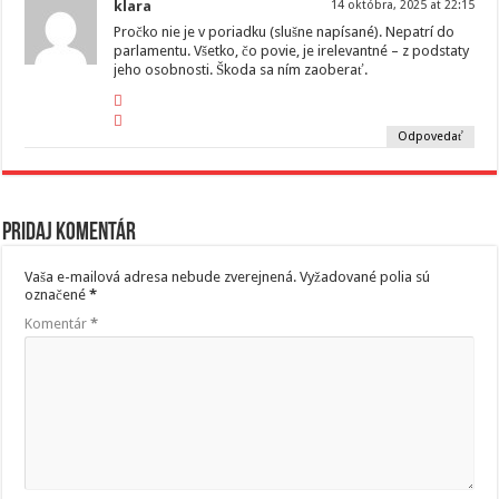
klara
14 októbra, 2025 at 22:15
Pročko nie je v poriadku (slušne napísané). Nepatrí do
parlamentu. Všetko, čo povie, je irelevantné – z podstaty
jeho osobnosti. Škoda sa ním zaoberať.
Odpovedať
Pridaj komentár
Vaša e-mailová adresa nebude zverejnená.
Vyžadované polia sú
označené
*
Komentár
*