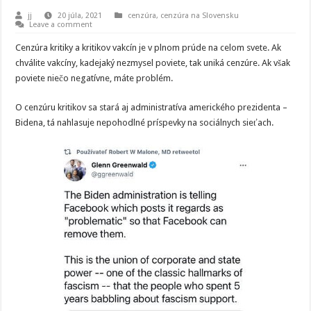
jj
20 júla, 2021
cenzúra
,
cenzúra na Slovensku
Leave a comment
Cenzúra kritiky a kritikov vakcín je v plnom prúde na celom svete. Ak
chválite vakcíny, kadejaký nezmysel poviete, tak uniká cenzúre. Ak však
poviete niečo negatívne, máte problém.
O cenzúru kritikov sa stará aj administratíva amerického prezidenta –
Bidena, tá nahlasuje nepohodlné príspevky na sociálnych sieťach.