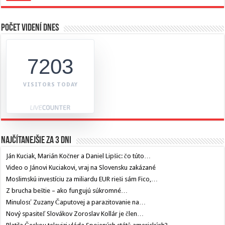
Počet videní dnes
7203
VISITORS TODAY
Najčítanejšie za 3 dni
Ján Kuciak, Marián Kočner a Daniel Lipšic: čo túto…
Video o Jánovi Kuciakovi, vraj na Slovensku zakázané
Moslimskú investíciu za miliardu EUR rieši sám Fico,…
Z brucha beštie – ako fungujú súkromné…
Minulosť Zuzany Čaputovej a parazitovanie na…
Nový spasiteľ Slovákov Zoroslav Kollár je člen…