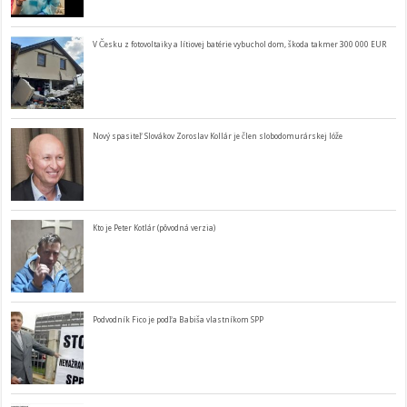
V Česku z fotovoltaiky a lítiovej batérie vybuchol dom, škoda takmer 300 000 EUR
Nový spasiteľ Slovákov Zoroslav Kollár je člen slobodomurárskej lóže
Kto je Peter Kotlár (pôvodná verzia)
Podvodník Fico je podľa Babiša vlastníkom SPP