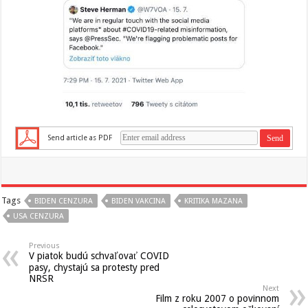
Send article as PDF
Tags
BIDEN CENZURA
BIDEN VAKCINA
KRITIKA MAZANA
USA CENZURA
Previous
V piatok budú schvaľovať COVID
pasy, chystajú sa protesty pred
NRSR
Next
Film z roku 2007 o povinnom