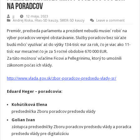
na poradcov
jj
12 mája, 2023
Andrej Kiska
,
Hlas-SD kauzy
,
SMER-SD kauzy
Leave a comment
Premiér, predseda parlamentu a prezident nebudú musieť robiť na
výber poradcov verejné obstarávanie. Služby poradcov bez súťaže
budú môcť využívať až do výšky 134-tisíc eur za rok, čo je viac ako 11-
tisíc eur mesačne! čo je za 5 ročné obdobie 670 000 EUR.
Za túto možnosť vďačíme Ficovi a Pellegrinimu, ktorý to umožnili
zákonom počas ich vlády.
http://www.vlada.gov.sk/zbor-poradcov-predsedu-vlady-sr/
Eduard Heger – poradcovia:
Kohútiková Elena
predsedníčka Zboru poradcov predsedu vlády
Golian Ivan
zástupca predsedníčky Zboru poradcov predsedu vlády a poradca
predsedu vlády pre digitalizáciu