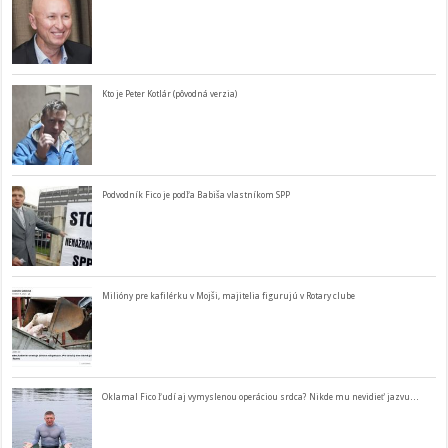
Kto je Peter Kotlár (pôvodná verzia)
Podvodník Fico je podľa Babiša vlastníkom SPP
Milióny pre kafilérku v Mojši, majitelia figurujú v Rotary clube
Oklamal Fico ľudí aj vymyslenou operáciou srdca? Nikde mu nevidieť jazvu…