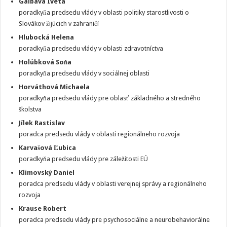
Galbavá Iveta
poradkyňa predsedu vlády v oblasti politiky starostlivosti o
Slovákov žijúcich v zahraničí
Hlubocká Helena
poradkyňa predsedu vlády v oblasti zdravotníctva
Holúbková Soňa
poradkyňa predsedu vlády v sociálnej oblasti
Horváthová Michaela
poradkyňa predsedu vlády pre oblasť základného a stredného
školstva
Jílek Rastislav
poradca predsedu vlády v oblasti regionálneho rozvoja
Karvašová Ľubica
poradkyňa predsedu vlády pre záležitosti EÚ
Klimovský Daniel
poradca predsedu vlády v oblasti verejnej správy a regionálneho
rozvoja
Krause Robert
poradca predsedu vlády pre psychosociálne a neurobehaviorálne