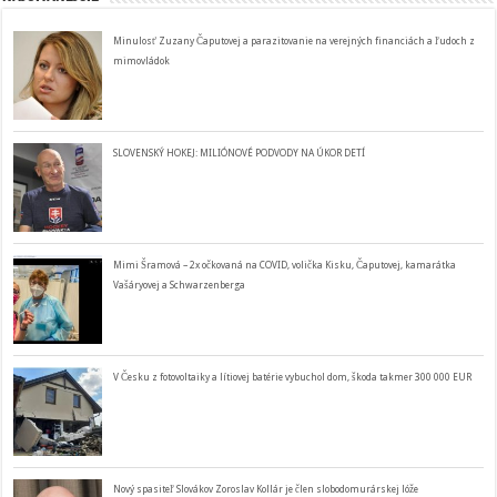
Minulosť Zuzany Čaputovej a parazitovanie na verejných financiách a ľudoch z
mimovládok
SLOVENSKÝ HOKEJ: MILIÓNOVÉ PODVODY NA ÚKOR DETÍ
Mimi Šramová – 2x očkovaná na COVID, volička Kisku, Čaputovej, kamarátka
Vašáryovej a Schwarzenberga
V Česku z fotovoltaiky a lítiovej batérie vybuchol dom, škoda takmer 300 000 EUR
Nový spasiteľ Slovákov Zoroslav Kollár je člen slobodomurárskej lóže