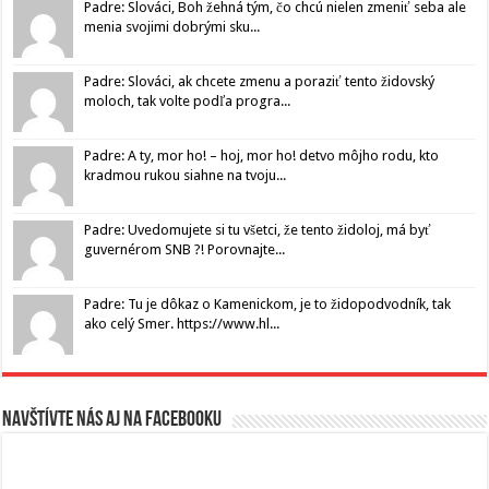
Padre: Slováci, Boh žehná tým, čo chcú nielen zmeniť seba ale
menia svojimi dobrými sku...
Padre: Slováci, ak chcete zmenu a poraziť tento židovský
moloch, tak volte podľa progra...
Padre: A ty, mor ho! – hoj, mor ho! detvo môjho rodu, kto
kradmou rukou siahne na tvoju...
Padre: Uvedomujete si tu všetci, že tento židoloj, má byť
guvernérom SNB ?! Porovnajte...
Padre: Tu je dôkaz o Kamenickom, je to židopodvodník, tak
ako celý Smer. https://www.hl...
Navštívte nás aj na Facebooku