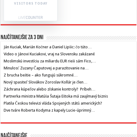
VISITORS TODAY
Najčítanejšie za 3 dni
Ján Kuciak, Marián Kočner a Daniel Lipšic: čo túto…
Video o Jánovi Kuciakovi, vraj na Slovensku zakázané
Moslimskú investíciu za miliardu EUR rieši sám Fico,…
Minulosť Zuzany Čaputovej a parazitovanie na…
Z brucha beštie – ako fungujú súkromné…
Nový spasiteľ Slovákov Zoroslav Kollár je člen…
Záchrana kúpeľov alebo získanie kontroly? Príbeh…
Partnerka ministra Matúša Šutaja Eštoka má zaujímavý biznis
Platila Českou televizi vláda Spojených států amerických?
Dve tváre Roberta Kodyma z kapely Lucie-úprimný…
Najčítanejšie