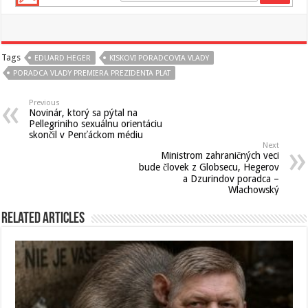
Tags
EDUARD HEGER
KISKOVI PORADCOVIA VLADY
PORADCA VLADY PREMIERA PREZIDENTA PLAT
Previous
Novinár, ktorý sa pýtal na
Pellegriniho sexuálnu orientáciu
skončil v Penťáckom médiu
Next
Ministrom zahraničných veci
bude človek z Globsecu, Hegerov
a Dzurindov poradca –
Wlachowský
Related Articles