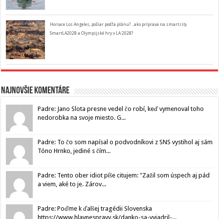
Horiace Los Angeles, požiar podľa plánu? ..ako príprava na smart city
SmartLA2028 a Olympijské hry v LA 2028?
Najnovšie komentáre
Padre: Jano Slota presne vedel čo robí, keď vymenoval toho
nedorobka na svoje miesto. G...
Padre: To čo som napísal o podvodníkovi z SNS vystihol aj sám
Tóno Hrnko, jediné s čím...
Padre: Tento ober idiot píše citujem: "Zažil som úspech aj pád
a viem, aké to je. Zárov...
Padre: Poďme k ďalšej tragédii Slovenska
https://www.hlavnespravy.sk/danko-sa-vyjadril-...