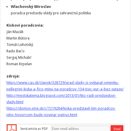
Wlachovský Miroslav
poradca predsedu vlády pre zahraničnú politiku
Kiskovi poradcovia:
Ján Mazák
Martin Bútora
Tomáš Lehotský
Rado Baťo
Sergej Michalič
Roman Krpelan
zdroje:
https://www.cas.sk/clanok/328729/urad-vlady-si-vydupal-vynimku-
pellegrini-kiska-a-fico-minu-na-poradcov-134-tisic-eur-a-bez-sutaze/
http://mestskatema.blogspot.com/2013/01/kto-radi-predsedovi-
vlady.html
https://domov.sme.sk/c/7219284/kiska-predstavil-tim-poradcov-
jeho-hovorcom-bude-novinar-petrus.html
Send article as PDF