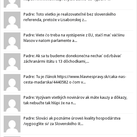
Padre: Toto všetko je realizovateľné bez slovenského
referenda, pretože v Lisabonskej z...
Padre: Viete čo treba na vystúpenie z EU, stačí mať väčšinu
hlasov v našom parlamente a...
Padre: Ak sa tu budeme donekonečna nechať od.rbávať
záchranármi štátu s 13 dôchodkami,...
Padre: Tu je článok https://www.hlavnespravy.sk/caka-nas-
cesta-madarska/4440582 o čom v...
Padre: Vyzývam všetkých novinárov ak máte kauzy a dôkazy,
tak nebuďte tak hlúpi že na n...
Padre: Slováci ak poznáme úroveň kvality hospodárstva
/vygooglite si/ za Slovenského št...