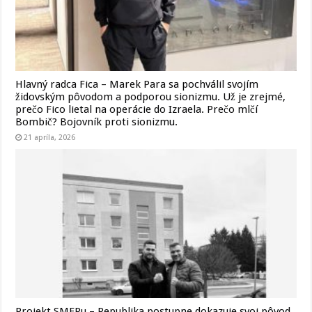
Hlavný radca Fica – Marek Para sa pochválil svojím
židovským pôvodom a podporou sionizmu. Už je zrejmé,
prečo Fico lietal na operácie do Izraela. Prečo mlčí
Bombič? Bojovník proti sionizmu.
21 apríla, 2026
Projekt SMERu – Republika postupne dokazuje svoj pôvod