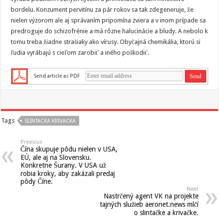
bordelu. Konzument pervitínu za pár rokov sa tak zdegeneruje, že
nielen výzorom ale aj správaním pripomína zviera a v inom prípade sa
predroguje do schizofrénie a má rôzne halucinácie a bludy. A nebolo k
tomu treba žiadne strašiaky ako vírusy. Obyčajná chemikália, ktorú si
ľudia vyrábajú s cieľom zarobiť a iného poškodiť.
Send article as PDF
Tags
SLINTACKA KRIVACKA
Previous
Čína skupuje pôdu nielen v USA,
EÚ, ale aj na Slovensku.
Konkretne Šurany. V USA už
robia kroky, aby zakázali predaj
pôdy Číne.
Next
Nastrčený agent VK na projekte
tajných služieb aeronet.news mlčí
o slintačke a krivačke.