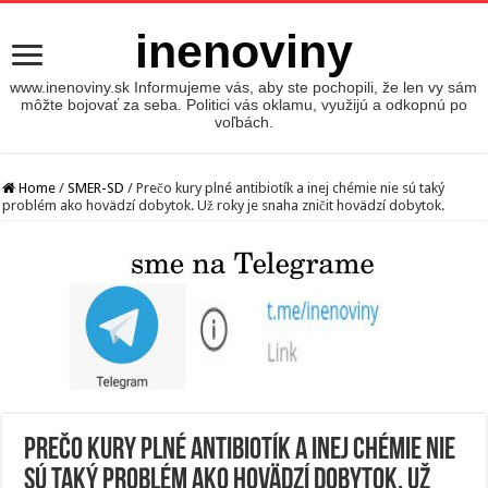
inenoviny
www.inenoviny.sk Informujeme vás, aby ste pochopili, že len vy sám
môžte bojovať za seba. Politici vás oklamu, využijú a odkopnú po
voľbách.
Home
/
SMER-SD
/
Prečo kury plné antibiotík a inej chémie nie sú taký
problém ako hovädzí dobytok. Už roky je snaha zničit hovädzí dobytok.
Prečo kury plné antibiotík a inej chémie nie
sú taký problém ako hovädzí dobytok. Už