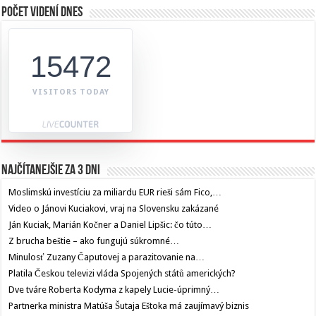
Počet videní dnes
15472
VISITORS TODAY
Najčítanejšie za 3 dni
Moslimskú investíciu za miliardu EUR rieši sám Fico,…
Video o Jánovi Kuciakovi, vraj na Slovensku zakázané
Ján Kuciak, Marián Kočner a Daniel Lipšic: čo túto…
Z brucha beštie – ako fungujú súkromné…
Minulosť Zuzany Čaputovej a parazitovanie na…
Platila Českou televizi vláda Spojených států amerických?
Dve tváre Roberta Kodyma z kapely Lucie-úprimný…
Partnerka ministra Matúša Šutaja Eštoka má zaujímavý biznis