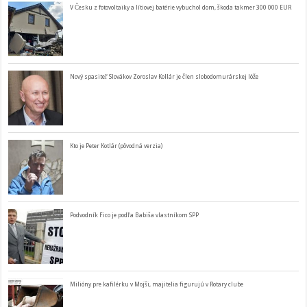
V Česku z fotovoltaiky a lítiovej batérie vybuchol dom, škoda takmer 300 000 EUR
Nový spasiteľ Slovákov Zoroslav Kollár je člen slobodomurárskej lóže
Kto je Peter Kotlár (pôvodná verzia)
Podvodník Fico je podľa Babiša vlastníkom SPP
Milióny pre kafilérku v Mojši, majitelia figurujú v Rotary clube