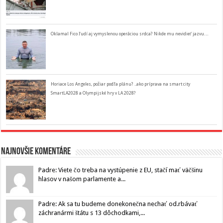
Oklamal Fico ľudí aj vymyslenou operáciou srdca? Nikde mu nevidieť jazvu…
Horiace Los Angeles, požiar podľa plánu? ..ako príprava na smart city
SmartLA2028 a Olympijské hry v LA 2028?
Najnovšie komentáre
Padre: Viete čo treba na vystúpenie z EU, stačí mať väčšinu
hlasov v našom parlamente a...
Padre: Ak sa tu budeme donekonečna nechať od.rbávať
záchranármi štátu s 13 dôchodkami,...