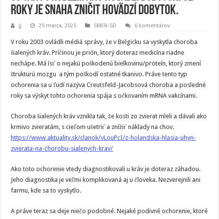
roky je snaha zničit hovädzí dobytok.
jj
25 marca, 2025
SMER-SD
6 komentárov
V roku 2003 ovládli médiá správy, že v Belgicku sa vyskytla choroba
šialených kráv. Príčinou je prión, ktorý doteraz medicína riadne
nechápe. Má ísť o nejakú poškodenú bielkovinu/proteín, ktorý zmení
štrukturú mozgu a tým poškodí ostatné tkanivo. Práve tento typ
ochorenia sa u ľudí nazýva Creutsfeld-Jacobsová choroba a posledné
roky sa výskyt tohto ochorenia spája s očkovaním mRNA vakcínami.
Choroba šialených kráv vznikla tak, že kosti zo zvierat mleli a dávali ako
krmivo zvieratám, s cieľom ušetriť a znížiť náklady na chov.
https://www.aktuality.sk/clanok/vLouPcI/z-holandska-hlasia-uhyn-
zvierata-na-chorobu-sialenych-krav/
Ako toto ochorenie vtedy diagnostikovali u kráv je doteraz záhadou.
Jeho diagnostika je veľmi komplikovaná aj u človeka. Nezverejnili ani
farmu, kde sa to vyskytlo.
A práve teraz sa deje niečo podobné. Nejaké podivné ochorenie, ktoré