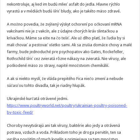
nekontroluje, aj ked im budú mlieť asfalt do jedla. Hlavne rýchlo
vyrastú a v médiách budú šíriť bludy, ako je takéto mäso zdravé.
A možno povedia, že zvýšený výskyt ochorení po očkovaní mRNA
vakcínami nie je z vakcín, ale z údajne chorých kráv slintačkou a
krívačkou. Máme sa ešte na čo tešiť. Ale už dlho platí, že ľudia by si
mali chovať a pestovať všetko sami. Ak sa zrušia domáce chovy a malé
farmy, bude jednoduché pre psychopatov ako Gates, Rockefeller,
Rothschild šíriť cez zvieratá rôzne nákazy na zvieratá. Nie vírusy, ale
poškodené mäso zo stravy, napité množstvom chemikálií.
A ak si niekto myslí, že vláda prepitého Fica niečo zmení a nebude
súčasťou tohto divadla, tak je riadny hlupák.
Ukrajinské kurčatá otrávené jedmi.
https://www.poultryworld.net/poultry/ukrainian-poultry-poisoned-
by-toxic-feed/
Choroby nevytvárajú ani tak vírusy, baktérie ako jedy a otrávená
potrava, vzduch a voda. Príkladom toho je droga pervitín, ten sa
vyrába použitím rôznych kyselín a primiešava sa tam množstvo