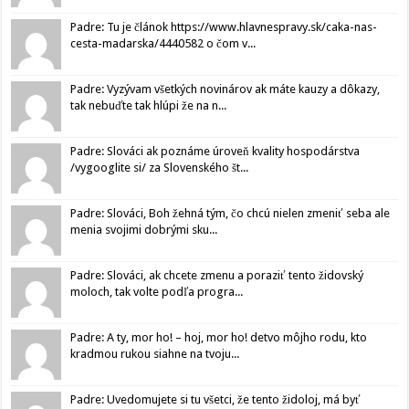
Padre: Tu je článok https://www.hlavnespravy.sk/caka-nas-
cesta-madarska/4440582 o čom v...
Padre: Vyzývam všetkých novinárov ak máte kauzy a dôkazy,
tak nebuďte tak hlúpi že na n...
Padre: Slováci ak poznáme úroveň kvality hospodárstva
/vygooglite si/ za Slovenského št...
Padre: Slováci, Boh žehná tým, čo chcú nielen zmeniť seba ale
menia svojimi dobrými sku...
Padre: Slováci, ak chcete zmenu a poraziť tento židovský
moloch, tak volte podľa progra...
Padre: A ty, mor ho! – hoj, mor ho! detvo môjho rodu, kto
kradmou rukou siahne na tvoju...
Padre: Uvedomujete si tu všetci, že tento židoloj, má byť