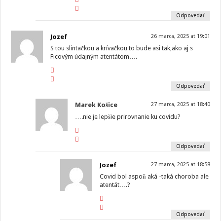
Odpovedať
Jozef
26 marca, 2025 at 19:01
S tou slintačkou a krívačkou to bude asi tak,ako aj s
Ficovým údajným atentátom….
Odpovedať
Marek Košice
27 marca, 2025 at 18:40
….nie je lepšie prirovnanie ku covidu?
Odpovedať
Jozef
27 marca, 2025 at 18:58
Covid bol aspoň aká -taká choroba ale
atentát….?
Odpovedať