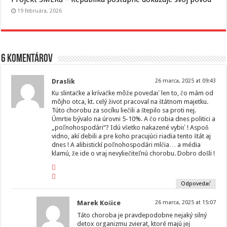
19 februára, 2026
6 komentárov
Draslik
26 marca, 2025 at 09:43
Ku slintačke a krívačke môže povedať len to, čo mám od
môjho otca, kt. celý život pracoval na štátnom majetku.
Túto chorobu za socíku liečili a štepilo sa proti nej.
Úmrtie bývalo na úrovni 5-10%. A čo robia dnes politici a
„poľnohospodári“? Idú všetko nakazené vybiť ! Aspoň
vidno, akí debili a pre koho pracujúci riadia tento štát aj
dnes ! A alibistickí poľnohospodári mlčia… a média
klamú, že ide o vraj nevyliečiteľnú chorobu. Dobro došli !
Odpovedať
Marek Košice
26 marca, 2025 at 15:07
Táto choroba je pravdepodobne nejaký silný
detox organizmu zvierat, ktoré majú jej