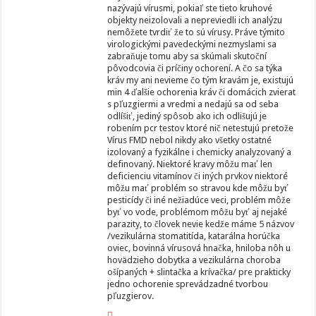
nazývajú vírusmi, pokiaľ ste tieto kruhové
objekty neizolovali a nepreviedli ich analýzu
nemôžete tvrdiť že to sú vírusy. Práve týmito
virologickými pavedeckými nezmyslami sa
zabraňuje tomu aby sa skúmali skutoční
pôvodcovia či príčiny ochorení. A čo sa týka
kráv my ani nevieme čo tým kravám je, existujú
min 4 ďalšie ochorenia kráv či domácich zvierat
s pľuzgiermi a vredmi a nedajú sa od seba
odlíšiť, jediný spôsob ako ich odlišujú je
robením pcr testov ktoré nič netestujú pretože
Vírus FMD nebol nikdy ako všetky ostatné
izolovaný a fyzikálne i chemicky analyzovaný a
definovaný. Niektoré kravy môžu mať len
deficienciu vitamínov či iných prvkov niektoré
môžu mať problém so stravou kde môžu byť
pesticídy či iné nežiadúce veci, problém môže
byť vo vode, problémom môžu byť aj nejaké
parazity, to človek nevie kedže máme 5 názvov
/vezikulárna stomatitída, katarálna horúčka
oviec, bovinná vírusová hnačka, hniloba nôh u
hovädzieho dobytka a vezikulárna choroba
ošípaných + slintačka a krívačka/ pre prakticky
jedno ochorenie sprevádzadné tvorbou
pľuzgierov.