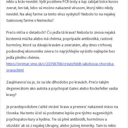
nikto u kráv nevidel. Vyšli pozitívne PCR testy a šup zabíjat tisíce kusov
zverat, len tak, lebo sú možno nakazené vírusom, ktorý nikto nikdy
nevidel. Na akej farme sa tento vírus vyskytol? Nebolo to na nejakej
Gatesovej farme v Nemecku?
Prečo mlčia o detailoch? Čo jedla tá krava? Nebola to znova nejaká
kostenná múčka alebo iná chémia, poprípade antibiotiká, rastové
hormóny, ktoré sa dávajú kravám a zvieratám, aby dnes v trhovej
podvodnej ekonomike zviera čo najrýchlejšie vyrástlo najlepšie bez
jedla plného chémie.
https://primar.sme.sk/c/23358706/creutzfeldt-jakobova-choroba-
orava.html
Zaujímavosťou je, že sa ide dlhodobo po kravách. Prečo takým
degenerátom ako autista a psychopat Gates alebo Rockefeller vadia
kravy?
Je pravdepodobne ťažké otráviť kravu a preniesť nakazené mäso na
človeka. Na tento účel sú podstatne lepšie pre týchto eugenických
psychopatov kury a hydina. Tie sú plné antibiotík, hormónov a
obzvlášť ak sú z nejakej Ukrajiny, alebo Južnej Ameriky. Tam to nikto