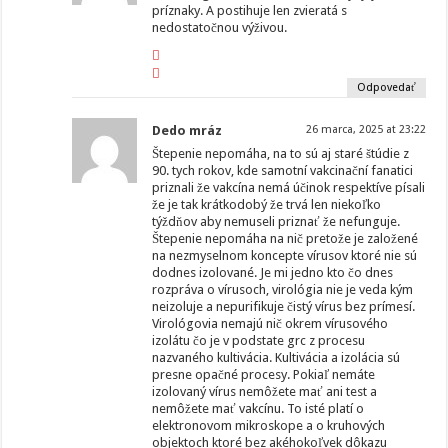
príznaky. A postihuje len zvieratá s
nedostatočnou výživou.
Odpovedať
Dedo mráz
26 marca, 2025 at 23:22
Štepenie nepomáha, na to sú aj staré štúdie z
90. tych rokov, kde samotní vakcinační fanatici
priznali že vakcína nemá účinok respektíve písali
že je tak krátkodobý že trvá len niekoľko
týždňov aby nemuseli priznať že nefunguje.
Štepenie nepomáha na nič pretože je založené
na nezmyselnom koncepte vírusov ktoré nie sú
dodnes izolované. Je mi jedno kto čo dnes
rozpráva o vírusoch, virológia nie je veda kým
neizoluje a nepurifikuje čistý vírus bez prímesí.
Virológovia nemajú nič okrem vírusového
izolátu čo je v podstate grc z procesu
nazvaného kultivácia. Kultivácia a izolácia sú
presne opačné procesy. Pokiaľ nemáte
izolovaný vírus nemôžete mať ani test a
nemôžete mať vakcínu. To isté platí o
elektronovom mikroskope a o kruhových
objektoch ktoré bez akéhokoľvek dôkazu