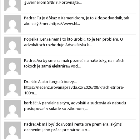
guvernérom SNB ?! Porovnajte...
Padre: Tu je dôkaz o Kamenickom, je to židopodvodník, tak
ako celý Smer. https://www.hl...
Popelka: Lenže nemá to kto urobiť, to je ten problém. O
advokátoch rozhoduje Advokátska k...
Padre: Asi by sme sa mali pozrieť na naše toky, na našich
tokoch je samá elektráreň vod...
Draslik: A ako fungujú burzy...
https://necenzurovanapravda.cz/2026/08/krach-stribra-
100m...
korbáč: A paralelne s tým, advokáti a sudcovia ak nebudú
postupovať v súlade so zákonom,...
Padre: Ak má byť doživotná renta pre premiéra, akýmsi
ocenením jeho práce pre národ a o...