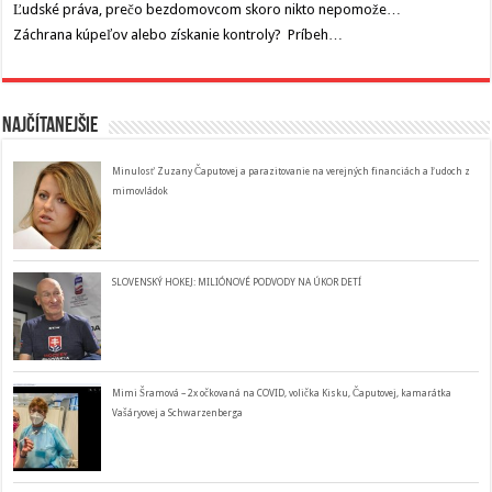
Ľudské práva, prečo bezdomovcom skoro nikto nepomože…
Záchrana kúpeľov alebo získanie kontroly? Príbeh…
Najčítanejšie
Minulosť Zuzany Čaputovej a parazitovanie na verejných financiách a ľudoch z
mimovládok
SLOVENSKÝ HOKEJ: MILIÓNOVÉ PODVODY NA ÚKOR DETÍ
Mimi Šramová – 2x očkovaná na COVID, volička Kisku, Čaputovej, kamarátka
Vašáryovej a Schwarzenberga