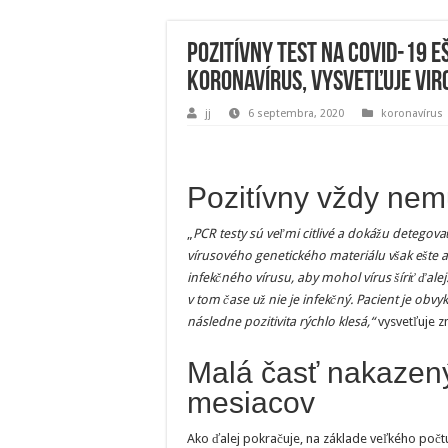
Pozitívny test na COVID-19 e
koronavírus, vysvetľuje vir
jj
6 septembra, 2020
koronavírus
Pozitívny vždy nem
„
PCR testy sú veľmi citlivé a dokážu detego
vírusového genetického materiálu však ešte
infekčného vírusu, aby mohol vírus šíriť ďalej.
v tom čase už nie je infekčný. Pacient je obv
následne pozitivita rýchlo klesá,“
vysvetľuje z
Malá časť nakazenýc
mesiacov
Ako ďalej pokračuje, na základe veľkého počtu 