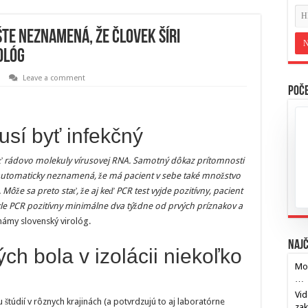
šte neznamená, že človek šíri
ológ
Leave a comment
Poče
usí byť infekčný
vať rádovo molekuly vírusovej RNA. Samotný dôkaz prítomnosti
 automaticky neznamená, že má pacient v sebe také množstvo
 Môže sa preto stať, že aj keď PCR test vyjde pozitívny, pacient
ykle PCR pozitívny minimálne dva týždne od prvých príznakov a
námy slovenský virológ.
Najč
h bola v izolácii niekoľko
Mos
…
Vid
štúdií v rôznych krajinách (a potvrdzujú to aj laboratórne
za