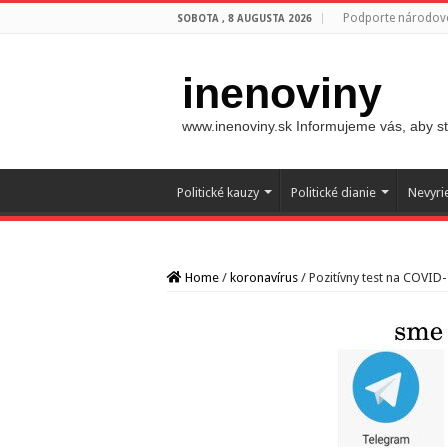
Podporte národovc
SOBOTA , 8 AUGUSTA 2026
inenoviny
www.inenoviny.sk Informujeme vás, aby ste
Politické kauzy
Politické dianie
Nevyri
Home
/
koronavírus
/
Pozitívny test na COVID-