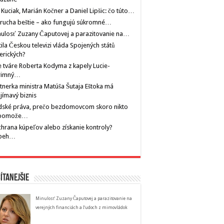
 Kuciak, Marián Kočner a Daniel Lipšic: čo túto…
rucha beštie – ako fungujú súkromné…
ulosť Zuzany Čaputovej a parazitovanie na…
tila Českou televizi vláda Spojených států
erických?
 tváre Roberta Kodyma z kapely Lucie-
rimný…
tnerka ministra Matúša Šutaja Eštoka má
jímavý biznis
dské práva, prečo bezdomovcom skoro nikto
pomože…
hrana kúpeľov alebo získanie kontroly?
íbeh…
ítanejšie
Minulosť Zuzany Čaputovej a parazitovanie na
verejných financiách a ľudoch z mimovládok