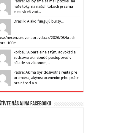
Padre: Asi by sme sa mali pozrieť na
naše toky, na našich tokoch je samá
elektráreň vod...
Draslik: A ako fungujú burzy...
ps://necenzurovanapravda.cz/2026/08/krach-
ibra-100m...
korbáč: A paralelne s tým, advokáti a
sudcovia ak nebudú postupovať v
súlade so zákonom,...
Padre: Ak má byť doživotná renta pre
premiéra, akýmsi ocenením jeho práce
pre národ a o...
tívte nás aj na Facebooku