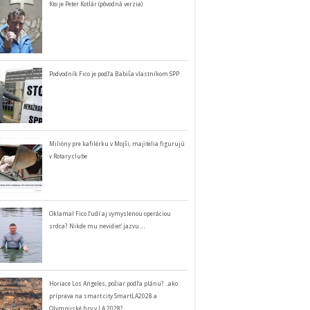
Kto je Peter Kotlár (pôvodná verzia)
Podvodník Fico je podľa Babiša vlastníkom SPP
Milióny pre kafilérku v Mojši, majitelia figurujú
v Rotary clube
Oklamal Fico ľudí aj vymyslenou operáciou
srdca? Nikde mu nevidieť jazvu…
Horiace Los Angeles, požiar podľa plánu? ..ako
príprava na smart city SmartLA2028 a
Olympijské hry v LA 2028?