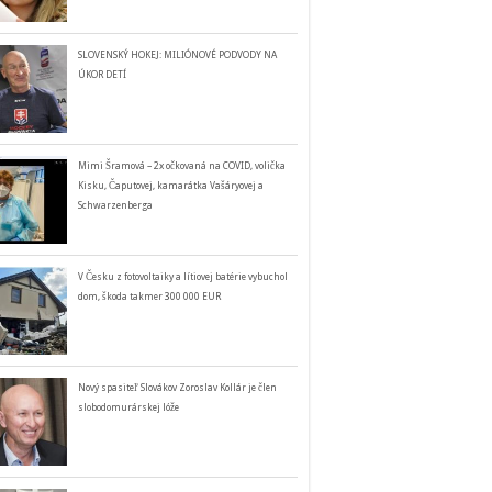
SLOVENSKÝ HOKEJ: MILIÓNOVÉ PODVODY NA
ÚKOR DETÍ
Mimi Šramová – 2x očkovaná na COVID, volička
Kisku, Čaputovej, kamarátka Vašáryovej a
Schwarzenberga
V Česku z fotovoltaiky a lítiovej batérie vybuchol
dom, škoda takmer 300 000 EUR
Nový spasiteľ Slovákov Zoroslav Kollár je člen
slobodomurárskej lóže