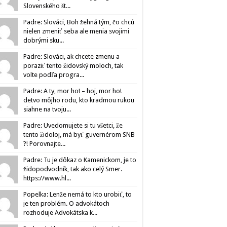
Slovenského št...
Padre: Slováci, Boh žehná tým, čo chcú
nielen zmeniť seba ale menia svojimi
dobrými sku...
Padre: Slováci, ak chcete zmenu a
poraziť tento židovský moloch, tak
volte podľa progra...
Padre: A ty, mor ho! – hoj, mor ho!
detvo môjho rodu, kto kradmou rukou
siahne na tvoju...
Padre: Uvedomujete si tu všetci, že
tento židoloj, má byť guvernérom SNB
?! Porovnajte...
Padre: Tu je dôkaz o Kamenickom, je to
židopodvodník, tak ako celý Smer.
https://www.hl...
Popelka: Lenže nemá to kto urobiť, to
je ten problém. O advokátoch
rozhoduje Advokátska k...