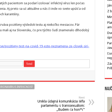
atých pacientom sa podarí izolovať infekčný vírus len počas
Ján
ia. Aj preto sa už aktuálne u nás či inde vo svete upúšťa od
Z b
ch karantény.
Min
Pla
trváva pozitívny výsledok testu aj niekoľko mesiacov. Pár
am
 mali aj na Slovensku, čo pre týchto ľudí znamenalo dlhodobý
Dve
úp
Par
ve/pozitivny-test-na-covid-19-este-neznamena-ze-clovek-siri-
zau
Ľu
ne
Zác
Pr
ORONAVIRUS INFEKCNOST
Najč
Next
Unikla údajná komunikácia šéfa
parlamentu s transsexuálom:
„Budem ťa hon*ť“