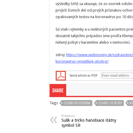
výsledky SAV) sa ukazuje, že zo vzoriek odobr
prvých ôsmich dní od prvých príznakov ochoren
opakovaných testov na koronavírus po 10 dňo
Sú však i výnimky a u niektorých pacientov pre
desiatok takýchto prípadov sme podľa Klempu
nútený pobyt v karanténe alebo v nemocnici.
zdroj:
https://www.webnoviny.sk/vzdravotnict
koronavirus-vysvetluje-virolog/
Send article as PDF
Share
Tags
COVID POZITIVITA
COVID-19 TESTY
K
Previous
Sulík a tričko hanobiace štátny
symbol SR