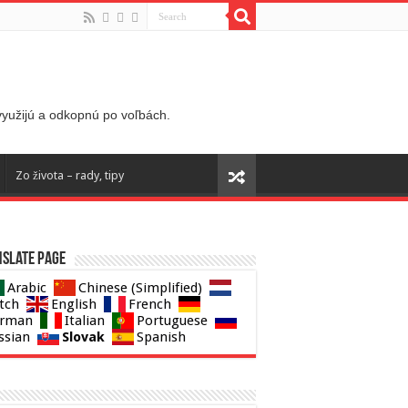
 využijú a odkopnú po voľbách.
Zo života – rady, tipy
slate page
Arabic
Chinese (Simplified)
tch
English
French
rman
Italian
Portuguese
Slovak
ssian
Spanish