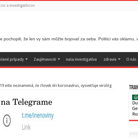
ov a investigatívcov
 pochopili, že len vy sám môžte bojovať za seba. Politici vás oklamu,
ešené prípady
Zaujímavosti
naša investigatíva
zdravie
O nás
19 ešte neznamená, že človek šíri koronavírus, vysvetľuje virológ
Tran
Du
Ge
Ru