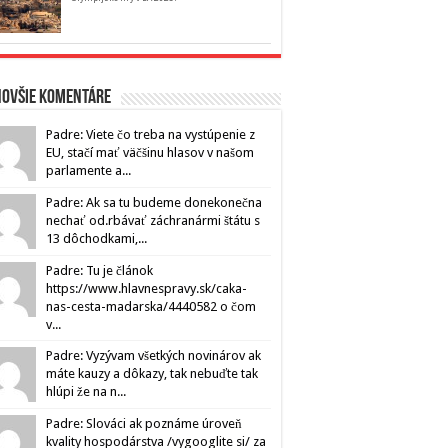
novšie komentáre
Padre: Viete čo treba na vystúpenie z
EU, stačí mať väčšinu hlasov v našom
parlamente a...
Padre: Ak sa tu budeme donekonečna
nechať od.rbávať záchranármi štátu s
13 dôchodkami,...
Padre: Tu je článok
https://www.hlavnespravy.sk/caka-
nas-cesta-madarska/4440582 o čom
v...
Padre: Vyzývam všetkých novinárov ak
máte kauzy a dôkazy, tak nebuďte tak
hlúpi že na n...
Padre: Slováci ak poznáme úroveň
kvality hospodárstva /vygooglite si/ za