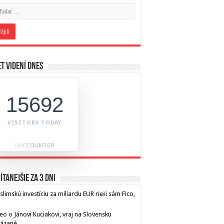
t videní dnes
15692
VISITORS TODAY
ítanejšie za 3 dni
limskú investíciu za miliardu EUR rieši sám Fico,
eo o Jánovi Kuciakovi, vraj na Slovensku
kázané