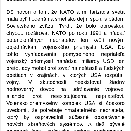
DS hovorí o tom, že NATO a militarizácia sveta
mala byť hodená na smetisko dejín spolu s pádom
Sovietskeho zväzu. Tvrdí, že bolo obrovskou
chybou rozširovať NATO po roku 1991 a hľadať
potencionálnych nepriateľov len kvôli novým
objednávkam vojenského priemyslu USA. Do
tohto vyhľadávania pomyselného nepriateľa
vojenský priemysel nahádzal miliardy USD len
preto, aby mohol profitovať na nešťastí a ľudských
obetiach v krajinách, v ktorých USA rozpútali
vojny. V skutočnosti neexistoval žiadny
hodnoverný dôvod na udržiavanie vojnovej
aliancie proti neexistujúcemu nepriateľovi.
Vojensko-priemyselný komplex USA si čoskoro
uvedomil, že potrebuje hmatateľného nepriateľa,
ktorý by ospravedlnil súčasné obstarávanie
nových zbraňových systémov. A tiež bývalé