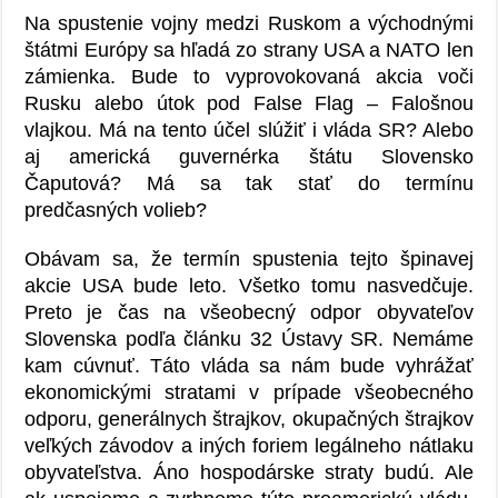
Na spustenie vojny medzi Ruskom a východnými
štátmi Európy sa hľadá zo strany USA a NATO len
zámienka. Bude to vyprovokovaná akcia voči
Rusku alebo útok pod False Flag – Falošnou
vlajkou. Má na tento účel slúžiť i vláda SR? Alebo
aj americká guvernérka štátu Slovensko
Čaputová? Má sa tak stať do termínu
predčasných volieb?
Obávam sa, že termín spustenia tejto špinavej
akcie USA bude leto. Všetko tomu nasvedčuje.
Preto je čas na všeobecný odpor obyvateľov
Slovenska podľa článku 32 Ústavy SR. Nemáme
kam cúvnuť. Táto vláda sa nám bude vyhrážať
ekonomickými stratami v prípade všeobecného
odporu, generálnych štrajkov, okupačných štrajkov
veľkých závodov a iných foriem legálneho nátlaku
obyvateľstva. Áno hospodárske straty budú. Ale