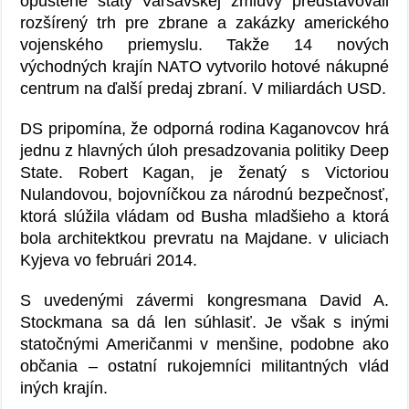
opustené štáty Varšavskej zmluvy predstavovali
rozšírený trh pre zbrane a zakázky amerického
vojenského priemyslu. Takže 14 nových
východných krajín NATO vytvorilo hotové nákupné
centrum na ďalší predaj zbraní. V miliardách USD.
DS pripomína, že odporná rodina Kaganovcov hrá
jednu z hlavných úloh presadzovania politiky Deep
State. Robert Kagan, je ženatý s Victoriou
Nulandovou, bojovníčkou za národnú bezpečnosť,
ktorá slúžila vládam od Busha mladšieho a ktorá
bola architektkou prevratu na Majdane. v uliciach
Kyjeva vo februári 2014.
S uvedenými závermi kongresmana David A.
Stockmana sa dá len súhlasiť. Je však s inými
statočnými Američanmi v menšine, podobne ako
občania – ostatní rukojemníci militantných vlád
iných krajín.