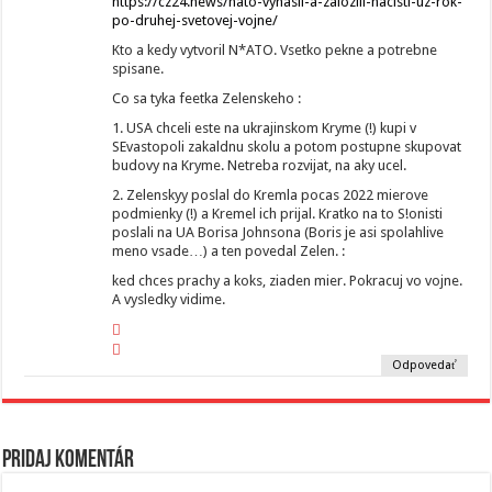
https://cz24.news/nato-vynasli-a-zalozili-nacisti-uz-rok-
po-druhej-svetovej-vojne/
Kto a kedy vytvoril N*ATO. Vsetko pekne a potrebne
spisane.
Co sa tyka feetka Zelenskeho :
1. USA chceli este na ukrajinskom Kryme (!) kupi v
SEvastopoli zakaldnu skolu a potom postupne skupovat
budovy na Kryme. Netreba rozvijat, na aky ucel.
2. Zelenskyy poslal do Kremla pocas 2022 mierove
podmienky (!) a Kremel ich prijal. Kratko na to S!onisti
poslali na UA Borisa Johnsona (Boris je asi spolahlive
meno vsade…) a ten povedal Zelen. :
ked chces prachy a koks, ziaden mier. Pokracuj vo vojne.
A vysledky vidime.
Odpovedať
Pridaj komentár