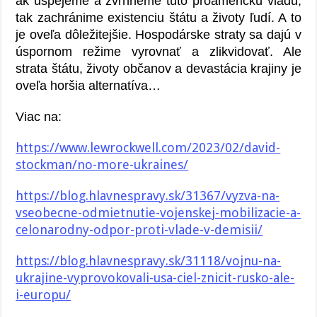
ak uspejeme a zvrhneme túto proamerickú vládu,
tak zachránime existenciu štátu a životy ľudí. A to
je oveľa dôležitejšie. Hospodárske straty sa dajú v
úspornom režime vyrovnať a zlikvidovať. Ale
strata štátu, životy občanov a devastácia krajiny je
oveľa horšia alternatíva…
Viac na:
https://www.lewrockwell.com/2023/02/david-
stockman/no-more-ukraines/
https://blog.hlavnespravy.sk/31367/vyzva-na-
vseobecne-odmietnutie-vojenskej-mobilizacie-a-
celonarodny-odpor-proti-vlade-v-demisii/
https://blog.hlavnespravy.sk/31118/vojnu-na-
ukrajine-vyprovokovali-usa-ciel-znicit-rusko-ale-
i-europu/