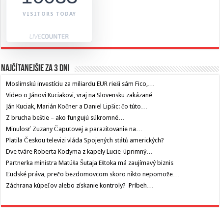
VISITORS TODAY
Najčítanejšie za 3 dni
Moslimskú investíciu za miliardu EUR rieši sám Fico,…
Video o Jánovi Kuciakovi, vraj na Slovensku zakázané
Ján Kuciak, Marián Kočner a Daniel Lipšic: čo túto…
Z brucha beštie – ako fungujú súkromné…
Minulosť Zuzany Čaputovej a parazitovanie na…
Platila Českou televizi vláda Spojených států amerických?
Dve tváre Roberta Kodyma z kapely Lucie-úprimný…
Partnerka ministra Matúša Šutaja Eštoka má zaujímavý biznis
Ľudské práva, prečo bezdomovcom skoro nikto nepomože…
Záchrana kúpeľov alebo získanie kontroly? Príbeh…