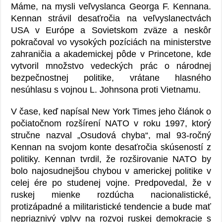
Máme, na mysli veľvyslanca Georga F. Kennana.
Kennan strávil desaťročia na veľvyslanectvách
USA v Európe a Sovietskom zväze a neskôr
pokračoval vo vysokých pozíciách na ministerstve
zahraničia a akademickej pôde v Princetone, kde
vytvoril množstvo vedeckých prác o národnej
bezpečnostnej politike, vrátane hlasného
nesúhlasu s vojnou L. Johnsona proti Vietnamu.
V čase, keď napísal New York Times jeho článok o
počiatočnom rozšírení NATO v roku 1997, ktorý
stručne nazval „Osudová chyba“, mal 93-ročný
Kennan na svojom konte desaťročia skúseností z
politiky. Kennan tvrdil, že rozširovanie NATO by
bolo najosudnejšou chybou v americkej politike v
celej ére po studenej vojne. Predpovedal, že v
ruskej mienke rozdúcha nacionalistické,
protizápadné a militaristické tendencie a bude mať
nepriaznivý vplyv na rozvoj ruskej demokracie s