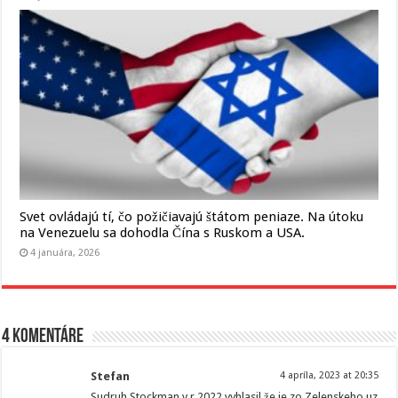
Svet ovládajú tí, čo požičiavajú štátom peniaze. Na útoku
na Venezuelu sa dohodla Čína s Ruskom a USA.
4 januára, 2026
4 komentáre
Stefan
4 apríla, 2023 at 20:35
Sudruh Stockman v r 2022 vyhlasil že je zo Zelenskeho uz