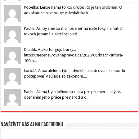
Popelka: Lenže nemá to kto urobiť, to je ten problém. O
advokátoch rozhoduje Advokátska k...
Padre: Asi by sme sa mali pozrieť na naše toky, na našich
tokoch je samá elektráreň vod...
Draslik: A ako fungujú burzy...
https://necenzurovanapravda.cz/2026/08/krach-stribra-
100m...
korbáč: A paralelne s tým, advokáti a sudcovia ak nebudú
postupovať v súlade so zákonom,...
Padre: Ak má byť doživotná renta pre premiéra, akýmsi
ocenením jeho práce pre národ a o...
Navštívte nás aj na Facebooku