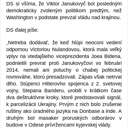
DS si všíma, že Viktor Janukovyč bol posledným
demokraticky zvoleným politikom predtým, než
Washington v podstate prevzal vládu nad krajinou.
DS ďalej píše:
Netreba dodávať, že keď hlúpi neoconi vedení
„
odpornou Victoriou Nulandovou, ktorá mala veľký
vplyv na vtedajšieho viceprezidenta Joea Bidena,
podnietili prevrat proti Janukovyčovi vo februári
2014, nemali ani potuchy o chabej politickej
rovnováhe, ktorú presadzovali. Zápas však netrval
dlho. Stúpenci Hitlerovho spojenca z 2. svetovej
vojny, Stepana Banderu, urobili v krátkom čase
dva deštruktívne kroky, ktoré predstavovali signál,
k parcelizácii Ukrajiny. Prvým z nich bolo zrušenie
ruštiny ako úradného jazyka na Donbase a inde. A
druhým bol masaker proruských odborárov v
budove v Odese prívržencami kyjevskej vlády.