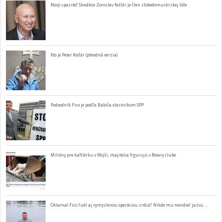
Nový spasiteľ Slovákov Zoroslav Kollár je člen slobodomurárskej lóže
Kto je Peter Kotlár (pôvodná verzia)
Podvodník Fico je podľa Babiša vlastníkom SPP
Milióny pre kafilérku v Mojši, majitelia figurujú v Rotary clube
Oklamal Fico ľudí aj vymyslenou operáciou srdca? Nikde mu nevidieť jazvu…