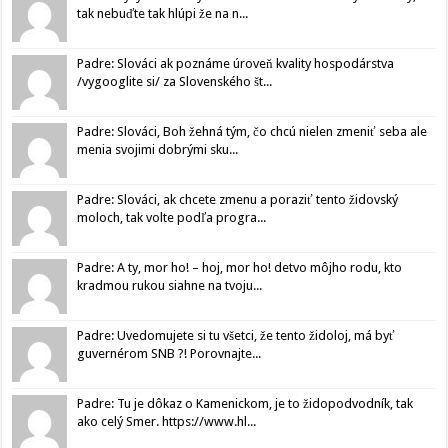
tak nebuďte tak hlúpi že na n...
Padre: Slováci ak poznáme úroveň kvality hospodárstva
/vygooglite si/ za Slovenského št...
Padre: Slováci, Boh žehná tým, čo chcú nielen zmeniť seba ale
menia svojimi dobrými sku...
Padre: Slováci, ak chcete zmenu a poraziť tento židovský
moloch, tak volte podľa progra...
Padre: A ty, mor ho! – hoj, mor ho! detvo môjho rodu, kto
kradmou rukou siahne na tvoju...
Padre: Uvedomujete si tu všetci, že tento židoloj, má byť
guvernérom SNB ?! Porovnajte...
Padre: Tu je dôkaz o Kamenickom, je to židopodvodník, tak
ako celý Smer. https://www.hl...