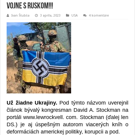
vojne s Ruskom!!!
Ivan Štubňa
3 apríla, 2023
USA
4 komentáre
Už žiadne Ukrajiny.
Pod týmto názvom uverejnil
článok bývalý kongresman David A. Stockman na
portáli www.lewrockvell. com. Stockman (ďalej len
DS.) je aj úspešným autorom viacerých kníh o
deformáciách americkej politiky, korupcii a pod.