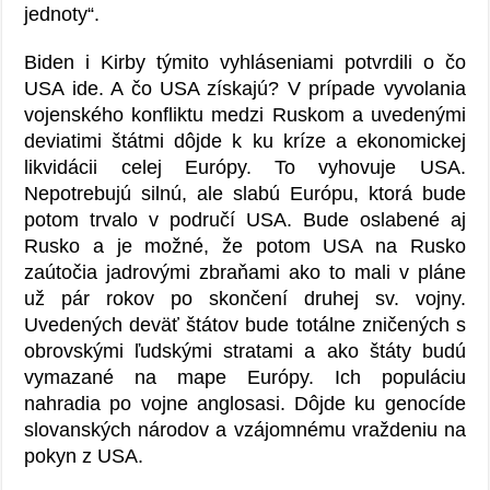
jednoty“.
Biden i Kirby týmito vyhláseniami potvrdili o čo
USA ide. A čo USA získajú? V prípade vyvolania
vojenského konfliktu medzi Ruskom a uvedenými
deviatimi štátmi dôjde k ku kríze a ekonomickej
likvidácii celej Európy. To vyhovuje USA.
Nepotrebujú silnú, ale slabú Európu, ktorá bude
potom trvalo v područí USA. Bude oslabené aj
Rusko a je možné, že potom USA na Rusko
zaútočia jadrovými zbraňami ako to mali v pláne
už pár rokov po skončení druhej sv. vojny.
Uvedených deväť štátov bude totálne zničených s
obrovskými ľudskými stratami a ako štáty budú
vymazané na mape Európy. Ich populáciu
nahradia po vojne anglosasi. Dôjde ku genocíde
slovanských národov a vzájomnému vraždeniu na
pokyn z USA.