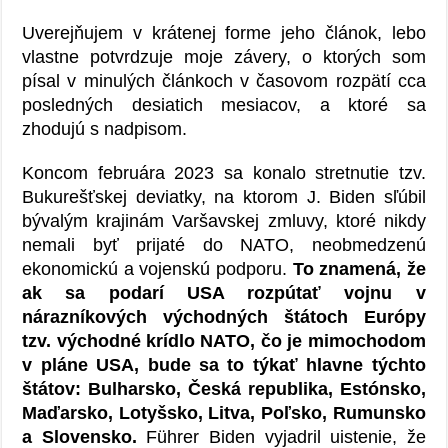
Uverejňujem v krátenej forme jeho článok, lebo
vlastne potvrdzuje moje závery, o ktorých som
písal v minulých článkoch v časovom rozpätí cca
posledných desiatich mesiacov, a ktoré sa
zhodujú s nadpisom.
Koncom februára 2023 sa konalo stretnutie tzv.
Bukurešťskej deviatky, na ktorom J. Biden sľúbil
bývalým krajinám Varšavskej zmluvy, ktoré nikdy
nemali byť prijaté do NATO, neobmedzenú
ekonomickú a vojenskú podporu.
To znamená, že
ak sa podarí USA rozpútať vojnu v
nárazníkových východných štátoch Európy
tzv. východné krídlo NATO, čo je mimochodom
v pláne USA, bude sa to týkať hlavne týchto
štátov:
Bulharsko, Česká republika, Estónsko,
Maďarsko, Lotyšsko, Litva, Poľsko, Rumunsko
a Slovensko.
Führer Biden vyjadril uistenie, že