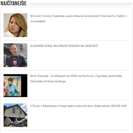
Najčítanejšie
Minulosť Zuzany Čaputovej a parazitovanie na verejných financiách a ľudoch z
mimovládok
SLOVENSKÝ HOKEJ: MILIÓNOVÉ PODVODY NA ÚKOR DETÍ
Mimi Šramová – 2x očkovaná na COVID, volička Kisku, Čaputovej, kamarátka
Vašáryovej a Schwarzenberga
V Česku z fotovoltaiky a lítiovej batérie vybuchol dom, škoda takmer 300 000 EUR