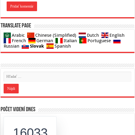
Translate page
Arabic
Chinese (Simplified)
Dutch
English
French
German
Italian
Portuguese
Slovak
Russian
Spanish
Počet videní dnes
16033