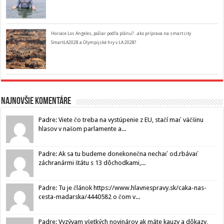
Horiace Los Angeles, požiar podľa plánu? ..ako príprava na smart city
SmartLA2028 a Olympijské hry v LA 2028?
Najnovšie komentáre
Padre: Viete čo treba na vystúpenie z EU, stačí mať väčšinu
hlasov v našom parlamente a...
Padre: Ak sa tu budeme donekonečna nechať od.rbávať
záchranármi štátu s 13 dôchodkami,...
Padre: Tu je článok https://www.hlavnespravy.sk/caka-nas-
cesta-madarska/4440582 o čom v...
Padre: Vyzývam všetkých novinárov ak máte kauzy a dôkazy,