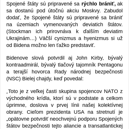
Spojené štáty sú pripravené sa
rýchlo brániť,
ak
sa dostanú pod útočnú akciu Moskvy. Zabudol
dodať, že Spojené štáty sú pripravené sa brániť
na územiach vymenovaných deviatich štátov.
(Stockman ich prirovnáva k ďalším deviatim
Ukrajinám…) Väčší cynizmus a hyenizmus si už
od Bidena možno len ťažko predstaviť.
Bidenove slová potvrdil aj John Kirby, bývalý
kontraadmirál, bývalý tlačový tajomník Pentagonu
a terajší hovorca Rady národnej bezpečnosti
(NSC) Bielej chajdy, keď povedal:
Toto je z veľkej časti skupina spojencov NATO z
„
východného krídla, ktorí sú v podstate a celkom
úprimne, doslova v prvej línii našej kolektívnej
obrany. Cieľom prezidenta USA na stretnutí je
„opätovne potvrdiť neochvejnú podporu Spojených
štátov bezpečnosti tejto aliancie a transatlantickej