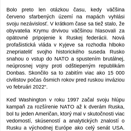
Bolo preto len otázkou času, kedy väčšina
červeno sfarbených území na mapách vyhlási
svoju nezávislosť. V krátkom čase sa tiež stalo, že
obyvatelia Krymu drvivou väčšinou hlasovali za
opätovné pripojenie k Ruskej federácii. Nová
profašistická vláda v Kyjeve sa rozhodla hlboko
znepriateliť svojho historického suseda Rusko
snahou o vstup do NATO a spustením brutálnej,
neúprosnej vojny proti odštiepeným republikám
Donbas. Skončilo sa to zabitím viac ako 15 000
civilistov počas ôsmich rokov pred ruskou inváziou
vo februári 2022“.
Keď Washington v roku 1997 začal svoju hlúpu
kampaň za rozšírenie NATO až k dverám Ruska,
bol tu jeden Američan, ktorý mal v skutočnosti viac
vedomostí, skúseností a analytických znalostí o
Rusku a východnej Európe ako celý senát USA.