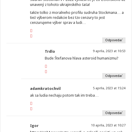
unavený z tohoto ukrajinského šaša!
takže tolko z moralneho profilu sudruha Stockmana… a
tiež výberom redakcie bez tzv cenzury to jest
cenzurujeme výber sprav a ludi…
Odpovedať
Trdlo
9 apríla, 2023 at 10:53
Bude Štefanova hlava asteroid humanizmu?
Odpovedať
adamkratochvil
5 apríla, 2023 at 15:24
ak sa ludia nechaju potom tak im treba…
Odpovedať
Igor
10 apríla, 2023 at 10:27