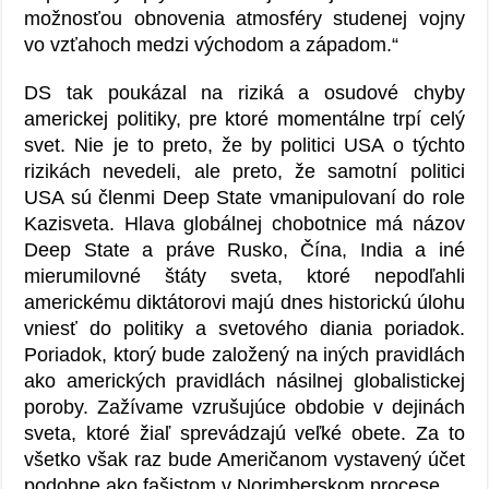
možnosťou obnovenia atmosféry studenej vojny
vo vzťahoch medzi východom a západom.“
DS tak poukázal na riziká a osudové chyby
americkej politiky, pre ktoré momentálne trpí celý
svet. Nie je to preto, že by politici USA o týchto
rizikách nevedeli, ale preto, že samotní politici
USA sú členmi Deep State vmanipulovaní do role
Kazisveta. Hlava globálnej chobotnice má názov
Deep State a práve Rusko, Čína, India a iné
mierumilovné štáty sveta, ktoré nepodľahli
americkému diktátorovi majú dnes historickú úlohu
vniesť do politiky a svetového diania poriadok.
Poriadok, ktorý bude založený na iných pravidlách
ako amerických pravidlách násilnej globalistickej
poroby. Zažívame vzrušujúce obdobie v dejinách
sveta, ktoré žiaľ sprevádzajú veľké obete. Za to
všetko však raz bude Američanom vystavený účet
podobne ako fašistom v Norimberskom procese.