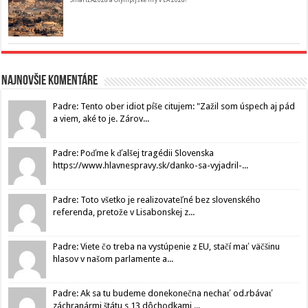
SmartLA2028 a Olympijské hry v LA 2028?
Najnovšie komentáre
Padre: Tento ober idiot píše citujem: "Zažil som úspech aj pád
a viem, aké to je. Zárov...
Padre: Poďme k ďalšej tragédii Slovenska
https://www.hlavnespravy.sk/danko-sa-vyjadril-...
Padre: Toto všetko je realizovateľné bez slovenského
referenda, pretože v Lisabonskej z...
Padre: Viete čo treba na vystúpenie z EU, stačí mať väčšinu
hlasov v našom parlamente a...
Padre: Ak sa tu budeme donekonečna nechať od.rbávať
záchranármi štátu s 13 dôchodkami,...