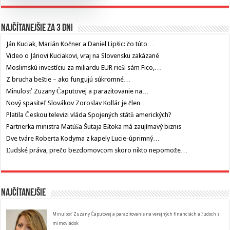
Najčítanejšie za 3 dni
Ján Kuciak, Marián Kočner a Daniel Lipšic: čo túto…
Video o Jánovi Kuciakovi, vraj na Slovensku zakázané
Moslimskú investíciu za miliardu EUR rieši sám Fico,…
Z brucha beštie – ako fungujú súkromné…
Minulosť Zuzany Čaputovej a parazitovanie na…
Nový spasiteľ Slovákov Zoroslav Kollár je člen…
Platila Českou televizi vláda Spojených států amerických?
Partnerka ministra Matúša Šutaja Eštoka má zaujímavý biznis
Dve tváre Roberta Kodyma z kapely Lucie-úprimný…
Ľudské práva, prečo bezdomovcom skoro nikto nepomože…
Najčítanejšie
Minulosť Zuzany Čaputovej a parazitovanie na verejných financiách a ľudoch z
mimovládok