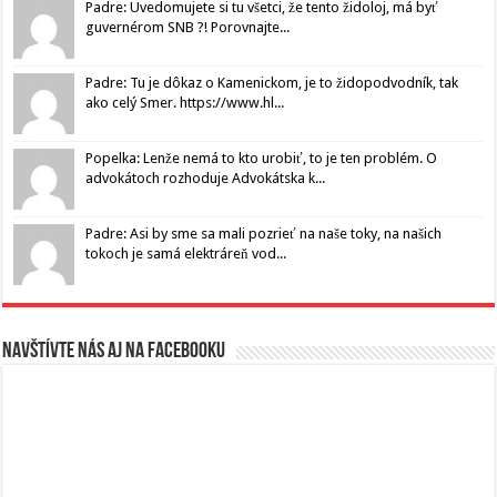
Padre: Uvedomujete si tu všetci, že tento židoloj, má byť
guvernérom SNB ?! Porovnajte...
Padre: Tu je dôkaz o Kamenickom, je to židopodvodník, tak
ako celý Smer. https://www.hl...
Popelka: Lenže nemá to kto urobiť, to je ten problém. O
advokátoch rozhoduje Advokátska k...
Padre: Asi by sme sa mali pozrieť na naše toky, na našich
tokoch je samá elektráreň vod...
Navštívte nás aj na Facebooku