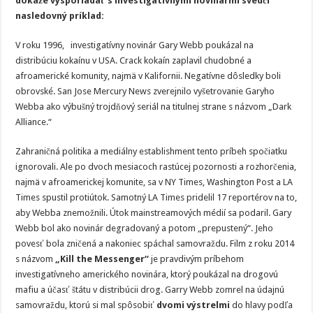
dokáže vysporiadať s investigatívnymi novinármi svedčí
nasledovný príklad:
V roku 1996, investigatívny novinár Gary Webb poukázal na
distribúciu kokaínu v USA. Crack kokaín zaplavil chudobné a
afroamerické komunity, najmä v Kalifornii. Negatívne dôsledky boli
obrovské. San Jose Mercury News zverejnilo vyšetrovanie Garyho
Webba ako výbušný trojdňový seriál na titulnej strane s názvom „Dark
Alliance.“
Zahraničná politika a mediálny establishment tento príbeh spočiatku
ignorovali. Ale po dvoch mesiacoch rastúcej pozornosti a rozhorčenia,
najmä v afroamerickej komunite, sa v NY Times, Washington Post a LA
Times spustil protiútok. Samotný LA Times pridelil 17 reportérov na to,
aby Webba znemožnili. Útok mainstreamových médií sa podaril. Gary
Webb bol ako novinár degradovaný a potom „prepustený“. Jeho
povesť bola zničená a nakoniec spáchal samovraždu. Film z roku 2014
s názvom
„Kill the Messenger“
je pravdivým príbehom
investigatívneho amerického novinára, ktorý poukázal na drogovú
mafiu a účasť štátu v distribúcii drog. Garry Webb zomrel na údajnú
samovraždu, ktorú si mal spôsobiť
dvomi výstrelmi
do hlavy podľa