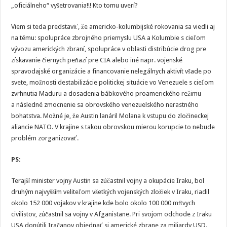
„oficiálneho“ vyšetrovania!!! Kto tomu uverí?
Viem si teda predstaviť, že americko-kolumbijské rokovania sa viedli aj
na tému: spolupráce zbrojného priemyslu USA a Kolumbie s cieľom
vývozu amerických zbraní, spolupráce v oblasti distribúcie drog pre
získavanie čiernych peňazí pre CIA alebo iné napr. vojenské
spravodajské organizácie a financovanie nelegálnych aktivít všade po
svete, možnosti destabilizácie politickej situácie vo Venezuele s cieľom
zvrhnutia Maduru a dosadenia bábkového proamerického režimu
a následné zmocnenie sa obrovského venezuelského nerastného
bohatstva. Možné je, že Austin lanáril Molana k vstupu do zločineckej
aliancie NATO. V krajine s takou obrovskou mierou korupcie to nebude
problém zorganizovať.
PS:
Terajší minister vojny Austin sa zúčastnil vojny a okupácie Iraku, bol
druhým najvyšším veliteľom všetkých vojenských zložiek v Iraku, riadil
okolo 152 000 vojakov v krajine kde bolo okolo 100 000 mŕtvych
civilistov, zúčastnil sa vojny v Afganistane. Pri svojom odchode z Iraku
USA donútili Iračanov objednať si americké zbrane za miliardy USD.