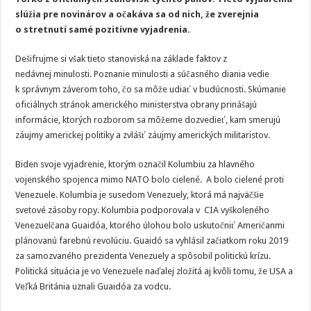
slúžia pre novinárov a očakáva sa od nich, že zverejnia
o stretnutí samé pozitívne vyjadrenia.
Dešifrujme si však tieto stanoviská na základe faktov z
nedávnej minulosti. Poznanie minulosti a súčasného diania vedie
k správnym záverom toho, čo sa môže udiať v budúcnosti. Skúmanie
oficiálnych stránok amerického ministerstva obrany prinášajú
informácie, ktorých rozborom sa môžeme dozvedieť, kam smerujú
záujmy americkej politiky a zvlášť záujmy amerických militaristov.
Biden svoje vyjadrenie, ktorým označil Kolumbiu za hlavného
vojenského spojenca mimo NATO bolo cielené. A bolo cielené proti
Venezuele. Kolumbia je susedom Venezuely, ktorá má najväčšie
svetové zásoby ropy. Kolumbia podporovala v CIA vyškoleného
Venezuelčana Guaidóa, ktorého úlohou bolo uskutočniť Američanmi
plánovanú farebnú revolúciu. Guaidó sa vyhlásil začiatkom roku 2019
za samozvaného prezidenta Venezuely a spôsobil politickú krízu.
Politická situácia je vo Venezuele naďalej zložitá aj kvôli tomu, že USA a
Veľká Británia uznali Guaidóa za vodcu.