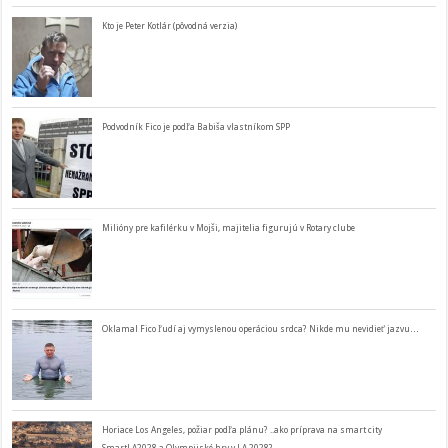
Kto je Peter Kotlár (pôvodná verzia)
Podvodník Fico je podľa Babiša vlastníkom SPP
Milióny pre kafilérku v Mojši, majitelia figurujú v Rotary clube
Oklamal Fico ľudí aj vymyslenou operáciou srdca? Nikde mu nevidieť jazvu…
Horiace Los Angeles, požiar podľa plánu? ..ako príprava na smart city