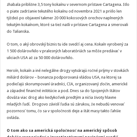
zhabala približne 3,5 tony kokaínu v severnom prístave Cartagena. Išlo
o piate zadržanie tekutého kokaínu od novembra 2021 a prišlo len
týždeň po objavení takmer 20 000 kokosových orechov naplnených
tekutým kokaínom, ktoré sa tiež našli v prístave Cartagena a smerovali
do Talianska.
O tom, o aký obrovský biznis tu ide svedčí aj cena. Kokaín vyrobený za
1 500 dolárov/kilo v pralesných laboratóriách sa môže predávať v
uliciach USA až za 50 000 dolárov/kilo.
Heroín, kokaín a iné nelegálne drogy vytvárajú ročné príjmy v stovkách
miliárd dolárov – bonanza podporovaná vládou USA, na ktorej sa
podieľajú skorumpovaní úradníci, CIA, organizovaný zločin, americké
a západné finančné inštitúcie a pod. Dnes sa do Spojených štátov
dováža viac drog ako kedykoľvek predtým a ničia životy hlavne
mladých ľudí. Drogovo závislí ľudia sú zárukou, že nebudú venovať
pozornosť tomu, čo sa v spoločnosti deje a štát masy takto ľahšie
ovláda.
O tom ako sa americká spoločnosť na americký spôsob