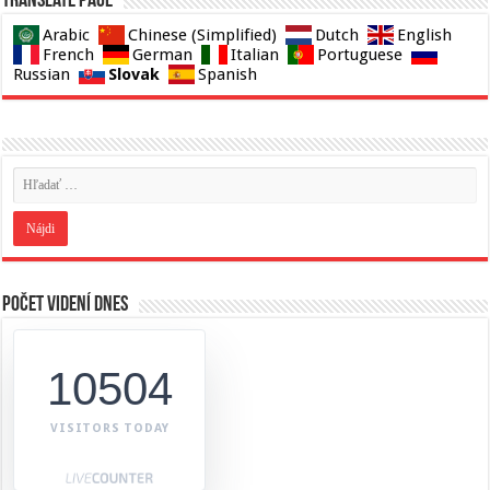
Translate page
Arabic
Chinese (Simplified)
Dutch
English
French
German
Italian
Portuguese
Slovak
Russian
Spanish
Počet videní dnes
10504
VISITORS TODAY