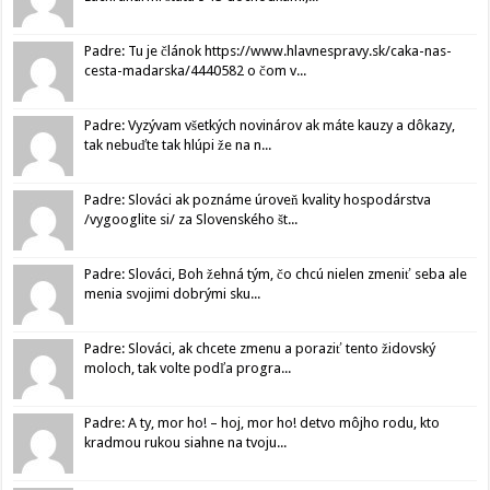
Padre: Tu je článok https://www.hlavnespravy.sk/caka-nas-
cesta-madarska/4440582 o čom v...
Padre: Vyzývam všetkých novinárov ak máte kauzy a dôkazy,
tak nebuďte tak hlúpi že na n...
Padre: Slováci ak poznáme úroveň kvality hospodárstva
/vygooglite si/ za Slovenského št...
Padre: Slováci, Boh žehná tým, čo chcú nielen zmeniť seba ale
menia svojimi dobrými sku...
Padre: Slováci, ak chcete zmenu a poraziť tento židovský
moloch, tak volte podľa progra...
Padre: A ty, mor ho! – hoj, mor ho! detvo môjho rodu, kto
kradmou rukou siahne na tvoju...