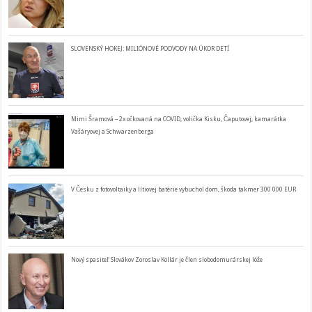
SLOVENSKÝ HOKEJ: MILIÓNOVÉ PODVODY NA ÚKOR DETÍ
Mimi Šramová – 2x očkovaná na COVID, volička Kisku, Čaputovej, kamarátka
Vašáryovej a Schwarzenberga
V Česku z fotovoltaiky a lítiovej batérie vybuchol dom, škoda takmer 300 000 EUR
Nový spasiteľ Slovákov Zoroslav Kollár je člen slobodomurárskej lóže