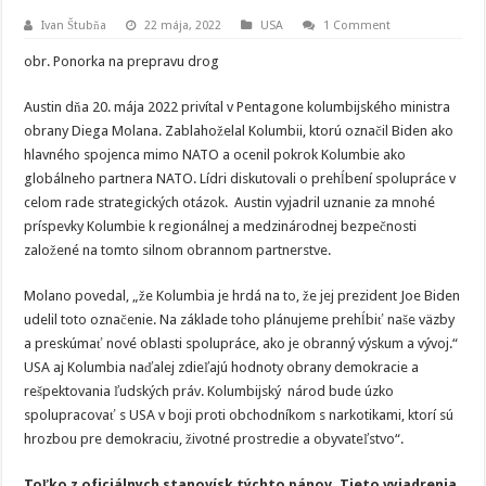
Ivan Štubňa
22 mája, 2022
USA
1 Comment
obr. Ponorka na prepravu drog
Austin dňa 20. mája 2022 privítal v Pentagone kolumbijského ministra
obrany Diega Molana. Zablahoželal Kolumbii, ktorú označil Biden ako
hlavného spojenca mimo NATO a ocenil pokrok Kolumbie ako
globálneho partnera NATO. Lídri diskutovali o prehĺbení spolupráce v
celom rade strategických otázok. Austin vyjadril uznanie za mnohé
príspevky Kolumbie k regionálnej a medzinárodnej bezpečnosti
založené na tomto silnom obrannom partnerstve.
Molano povedal, „že Kolumbia je hrdá na to, že jej prezident Joe Biden
udelil toto označenie. Na základe toho plánujeme prehĺbiť naše väzby
a preskúmať nové oblasti spolupráce, ako je obranný výskum a vývoj.“
USA aj Kolumbia naďalej zdieľajú hodnoty obrany demokracie a
rešpektovania ľudských práv. Kolumbijský národ bude úzko
spolupracovať s USA v boji proti obchodníkom s narkotikami, ktorí sú
hrozbou pre demokraciu, životné prostredie a obyvateľstvo“.
Toľko z oficiálnych stanovísk týchto pánov. Tieto vyjadrenia