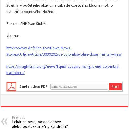
Stručný výpočet jeho aktivít, na základe ktorých ho kľudne možno
označiť za vojnového zločinca.
Z mesta SNP Ivan Štubňa
Viac na:
https://www.defense.gov/News/News-
Stories/Article/Article/3039292/us-colombia-plan-closer-military-ties/
https://insightcrime.org/news/liquid-cocaine-rising-trend-colombia-
traffickers/
Send article as PDF
Previous
Lekár sa pýta, postcovidový
alebo postvakcinačný syndróm?