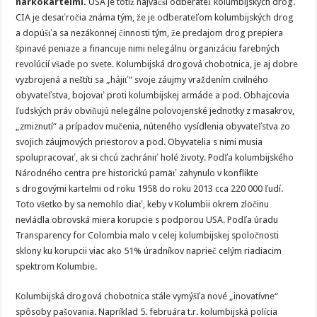
narkokartelmi.
USA je totiž najväčší odberateľ kolumbijských drog.
CIA je desaťročia známa tým, že je odberateľom kolumbijských drog
a dopúšťa sa nezákonnej činnosti tým, že predajom drog prepiera
špinavé peniaze a financuje nimi nelegálnu organizáciu farebných
revolúcií všade po svete. Kolumbijská drogová chobotnica, je aj dobre
vyzbrojená a neštíti sa „hájiť“ svoje záujmy vraždením civilného
obyvateľstva, bojovať proti kolumbijskej armáde a pod. Obhajcovia
ľudských práv obviňujú nelegálne polovojenské jednotky z masakrov,
„zmiznutí“ a prípadov mučenia, núteného vysídlenia obyvateľstva zo
svojich záujmových priestorov a pod. Obyvatelia s nimi musia
spolupracovať, ak si chcú zachrániť holé životy. Podľa kolumbijského
Národného centra pre historickú pamäť zahynulo v konflikte
s drogovými kartelmi od roku 1958 do roku 2013 cca 220 000 ľudí.
Toto všetko by sa nemohlo diať, keby v Kolumbii okrem zločinu
nevládla obrovská miera korupcie s podporou USA. Podľa úradu
Transparency for Colombia malo v celej kolumbijskej spoločnosti
sklony ku korupcii viac ako 51% úradníkov naprieč celým riadiacim
spektrom Kolumbie.
Kolumbijská drogová chobotnica stále vymýšľa nové „inovatívne“
spôsoby pašovania. Napríklad 5. februára t.r. kolumbijská polícia