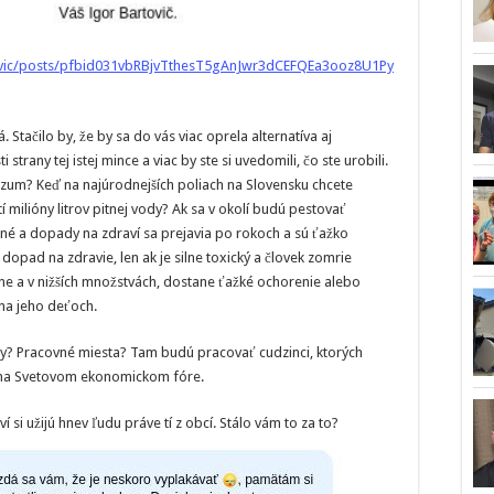
ovic/posts/pfbid031vbRBjvTthesT5gAnJwr3dCEFQEa3ooz8U1Py
. Stačilo by, že by sa do vás viac oprela alternatíva aj
trany tej istej mince a viac by ste si uvedomili, čo ste urobili.
zum? Keď na najúrodnejších poliach na Slovensku chcete
 milióny litrov pitnej vody? Ak sa v okolí budú pestovať
né a dopady na zdraví sa prejavia po rokoch a sú ťažko
dopad na zdravie, len ak je silne toxický a človek zomrie
ne a v nižších množstvách, dostane ťažké ochorenie alebo
 na jeho deťoch.
ky? Pracovné miesta? Tam budú pracovať cudzinci, ktorých
co na Svetovom ekonomickom fóre.
 si užijú hnev ľudu práve tí z obcí. Stálo vám to za to?