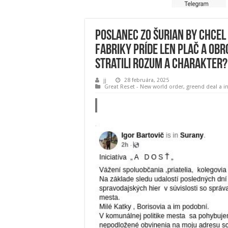
Poslanec zo Šurian by chcel 
fabriky príde len plač a obr
stratili rozum a charakter?
jj
28 februára, 2025
Great Reset - New world order
,
greend deal a i