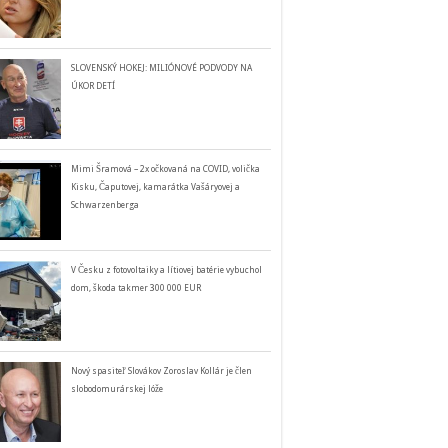
SLOVENSKÝ HOKEJ: MILIÓNOVÉ PODVODY NA
ÚKOR DETÍ
Mimi Šramová – 2x očkovaná na COVID, volička
Kisku, Čaputovej, kamarátka Vašáryovej a
Schwarzenberga
V Česku z fotovoltaiky a lítiovej batérie vybuchol
dom, škoda takmer 300 000 EUR
Nový spasiteľ Slovákov Zoroslav Kollár je člen
slobodomurárskej lóže