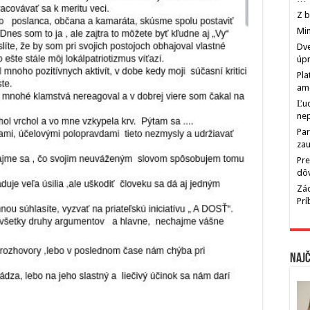
Z b
Min
Dve
úp
Pla
am
Ľu
ne
Par
zau
Pre
dô
Zác
Pr
Najč