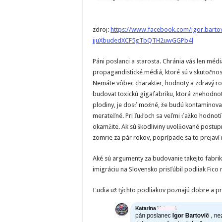
zdroj:
https://www.facebook.com/igor.bart
jjuXbudedXCF5gTbQTH2uwGGPb4l
Páni poslanci a starosta. Chránia vás len médiá
propagandistické médiá, ktoré sú v skutočnosti s
Nemáte vôbec charakter, hodnoty a zdravý ro
budovat toxickú gigafabriku, ktorá znehodnotí
plodiny, je dosť možné, že budú kontaminova
merateľné. Pri ľuďoch sa veľmi ťažko hodnotí 
okamžite. Ak sú škodliviny uvolňované postup
zomrie za pár rokov, poprípade sa to prejaví
Aké sú argumenty za budovanie takejto fabri
imigráciu na Slovensko prisľúbil podliak Fi
Ľudia už týchto podliakov poznajú dobre a prví