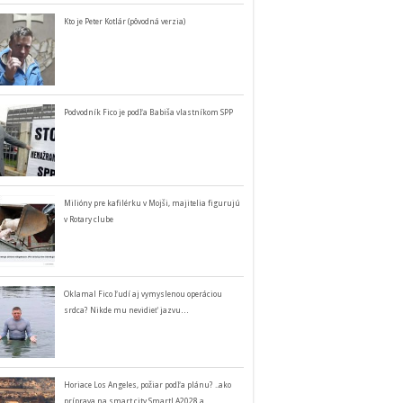
Kto je Peter Kotlár (pôvodná verzia)
Podvodník Fico je podľa Babiša vlastníkom SPP
Milióny pre kafilérku v Mojši, majitelia figurujú
v Rotary clube
Oklamal Fico ľudí aj vymyslenou operáciou
srdca? Nikde mu nevidieť jazvu…
Horiace Los Angeles, požiar podľa plánu? ..ako
príprava na smart city SmartLA2028 a