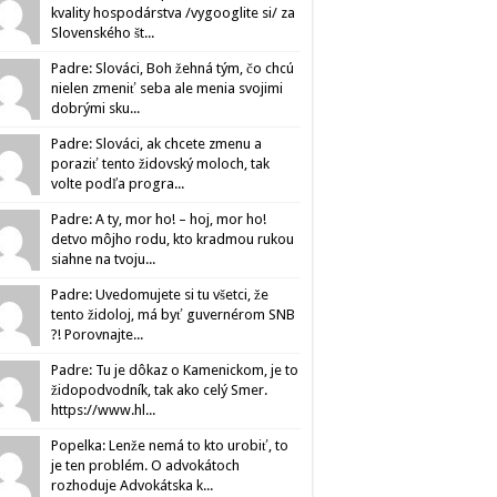
kvality hospodárstva /vygooglite si/ za
Slovenského št...
Padre: Slováci, Boh žehná tým, čo chcú
nielen zmeniť seba ale menia svojimi
dobrými sku...
Padre: Slováci, ak chcete zmenu a
poraziť tento židovský moloch, tak
volte podľa progra...
Padre: A ty, mor ho! – hoj, mor ho!
detvo môjho rodu, kto kradmou rukou
siahne na tvoju...
Padre: Uvedomujete si tu všetci, že
tento židoloj, má byť guvernérom SNB
?! Porovnajte...
Padre: Tu je dôkaz o Kamenickom, je to
židopodvodník, tak ako celý Smer.
https://www.hl...
Popelka: Lenže nemá to kto urobiť, to
je ten problém. O advokátoch
rozhoduje Advokátska k...