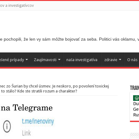
v a investigatívcov
 pochopili, že len vy sám môžte bojovať za seba. Politici vás oklamu,
ešené prípady
Zaujímavosti
naša investigatíva
zdravie
O nás
nec zo Šurian by chcel úsmev. Je neskoro, po povolení toxickej
Tran
to stálo? Kde ste stratili rozum a charakter?
Du
Ge
Ru