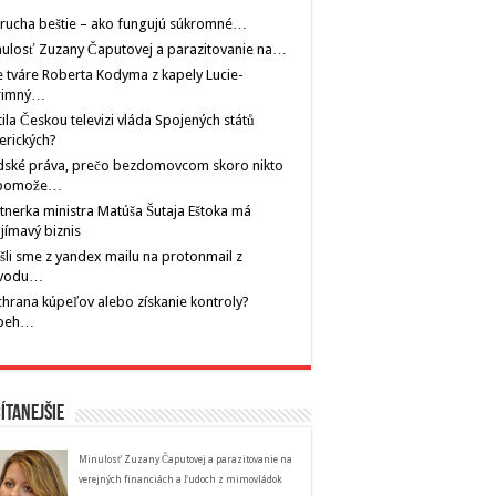
rucha beštie – ako fungujú súkromné…
ulosť Zuzany Čaputovej a parazitovanie na…
 tváre Roberta Kodyma z kapely Lucie-
rimný…
tila Českou televizi vláda Spojených států
erických?
dské práva, prečo bezdomovcom skoro nikto
pomože…
tnerka ministra Matúša Šutaja Eštoka má
jímavý biznis
šli sme z yandex mailu na protonmail z
vodu…
hrana kúpeľov alebo získanie kontroly?
íbeh…
ítanejšie
Minulosť Zuzany Čaputovej a parazitovanie na
verejných financiách a ľudoch z mimovládok