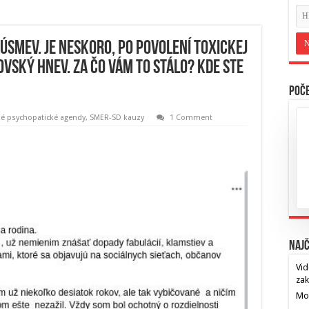
úsmev. Je neskoro, po povolení toxickej
ovský hnev. Za čo vám to stálo? Kde ste
Poče
né psychopatické agendy
,
SMER-SD kauzy
1 Comment
Najč
Vid
za
Mos
…