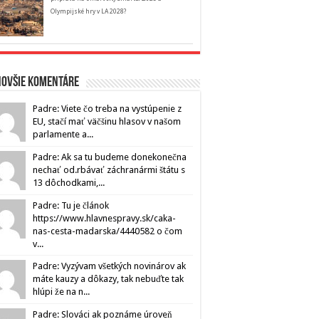
Olympijské hry v LA 2028?
novšie komentáre
Padre: Viete čo treba na vystúpenie z
EU, stačí mať väčšinu hlasov v našom
parlamente a...
Padre: Ak sa tu budeme donekonečna
nechať od.rbávať záchranármi štátu s
13 dôchodkami,...
Padre: Tu je článok
https://www.hlavnespravy.sk/caka-
nas-cesta-madarska/4440582 o čom
v...
Padre: Vyzývam všetkých novinárov ak
máte kauzy a dôkazy, tak nebuďte tak
hlúpi že na n...
Padre: Slováci ak poznáme úroveň