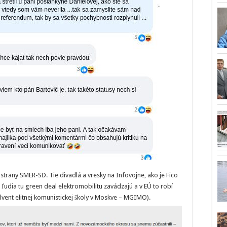
strany SMER-SD. Tie divadlá a vresky na Infovojne, ako je Fico
 ľudia tu green deal elektromobilitu zavádzajú a v EÚ to robí
lvent elitnej komunistickej školy v Moskve – MGIMO).