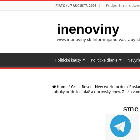
Podporte národovco
PIATOK , 7 AUGUSTA 2026
inenoviny
www.inenoviny.sk Informujeme vás, aby ste
Politické kauzy
Politické dianie
Nevyri
Home
/
Great Reset - New world order
/
Posla
fabriky príde len plač a obrovský hnev. Za čo vám 