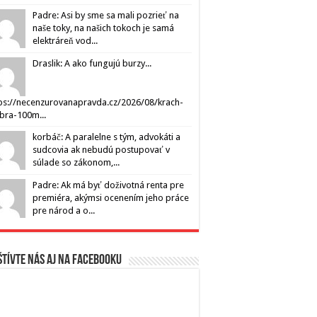
Padre: Asi by sme sa mali pozrieť na
naše toky, na našich tokoch je samá
elektráreň vod...
Draslik: A ako fungujú burzy...
ps://necenzurovanapravda.cz/2026/08/krach-
ibra-100m...
korbáč: A paralelne s tým, advokáti a
sudcovia ak nebudú postupovať v
súlade so zákonom,...
Padre: Ak má byť doživotná renta pre
premiéra, akýmsi ocenením jeho práce
pre národ a o...
tívte nás aj na Facebooku