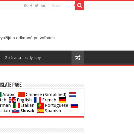
 využijú a odkopnú po voľbách.
Zo života – rady, tipy
slate page
Arabic
Chinese (Simplified)
tch
English
French
rman
Italian
Portuguese
Slovak
ssian
Spanish