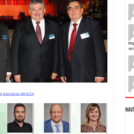
htt
str
organizacia-nitra/24
Navš