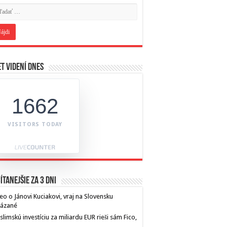
t videní dnes
1662
VISITORS TODAY
ítanejšie za 3 dni
eo o Jánovi Kuciakovi, vraj na Slovensku
kázané
limskú investíciu za miliardu EUR rieši sám Fico,