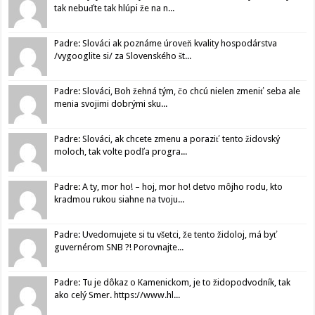
tak nebuďte tak hlúpi že na n...
Padre: Slováci ak poznáme úroveň kvality hospodárstva
/vygooglite si/ za Slovenského št...
Padre: Slováci, Boh žehná tým, čo chcú nielen zmeniť seba ale
menia svojimi dobrými sku...
Padre: Slováci, ak chcete zmenu a poraziť tento židovský
moloch, tak volte podľa progra...
Padre: A ty, mor ho! – hoj, mor ho! detvo môjho rodu, kto
kradmou rukou siahne na tvoju...
Padre: Uvedomujete si tu všetci, že tento židoloj, má byť
guvernérom SNB ?! Porovnajte...
Padre: Tu je dôkaz o Kamenickom, je to židopodvodník, tak
ako celý Smer. https://www.hl...