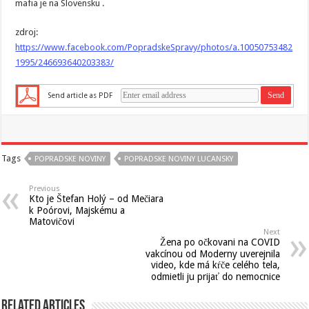
mafia je na Slovensku .
zdroj:
https://www.facebook.com/PopradskeSpravy/photos/a.10050753482
1995/246693640203383/
Send article as PDF
Tags
POPRADSKE NOVINY
POPRADSKE NOVINY LUCANSKY
Previous
Kto je Štefan Holý – od Mečiara
k Poórovi, Majskému a
Matovičovi
Next
Žena po očkovani na COVID
vakcínou od Moderny uverejnila
video, kde má kŕče celého tela,
odmietli ju prijať do nemocnice
Related Articles