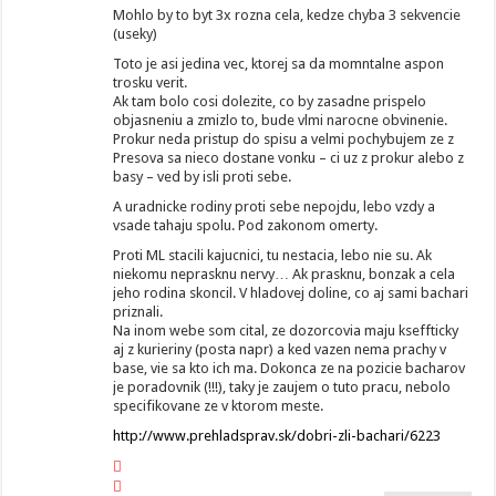
Mohlo by to byt 3x rozna cela, kedze chyba 3 sekvencie
(useky)
Toto je asi jedina vec, ktorej sa da momntalne aspon
trosku verit.
Ak tam bolo cosi dolezite, co by zasadne prispelo
objasneniu a zmizlo to, bude vlmi narocne obvinenie.
Prokur neda pristup do spisu a velmi pochybujem ze z
Presova sa nieco dostane vonku – ci uz z prokur alebo z
basy – ved by isli proti sebe.
A uradnicke rodiny proti sebe nepojdu, lebo vzdy a
vsade tahaju spolu. Pod zakonom omerty.
Proti ML stacili kajucnici, tu nestacia, lebo nie su. Ak
niekomu neprasknu nervy… Ak prasknu, bonzak a cela
jeho rodina skoncil. V hladovej doline, co aj sami bachari
priznali.
Na inom webe som cital, ze dozorcovia maju kseffticky
aj z kurieriny (posta napr) a ked vazen nema prachy v
base, vie sa kto ich ma. Dokonca ze na pozicie bacharov
je poradovnik (!!!), taky je zaujem o tuto pracu, nebolo
specifikovane ze v ktorom meste.
http://www.prehladsprav.sk/dobri-zli-bachari/6223