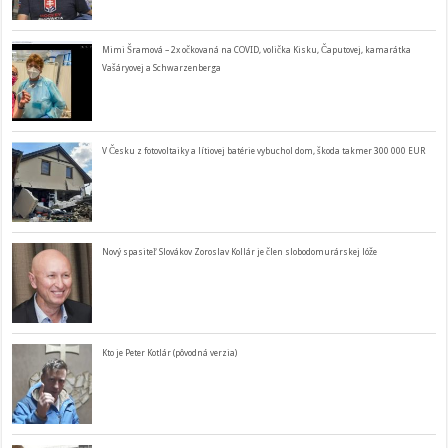
Mimi Šramová – 2x očkovaná na COVID, volička Kisku, Čaputovej, kamarátka
Vašáryovej a Schwarzenberga
V Česku z fotovoltaiky a lítiovej batérie vybuchol dom, škoda takmer 300 000 EUR
Nový spasiteľ Slovákov Zoroslav Kollár je člen slobodomurárskej lóže
Kto je Peter Kotlár (pôvodná verzia)