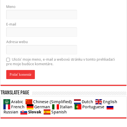
Meno
E-mail
Adresa webu
Uložiť moje meno, e-mail a webovú stránku v tomto prehliadači
pre moje budúce komentáre.
Translate page
Arabic
Chinese (Simplified)
Dutch
English
French
German
Italian
Portuguese
Slovak
Russian
Spanish