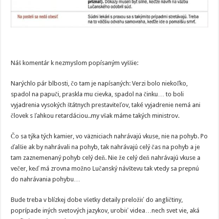
Náš komentár k nezmyslom popísaným vyššie:
Narýchlo pár blbosti, čo tam je napísaných: Verzi bolo niekoľko,
spadol na papuči, praskla mu cievka, spadol na činku… to boli
vyjadrenia vysokých štátnych prestaviteľov, také vyjadrenie nemá ani
človek s ľahkou retardáciou..my však máme takých ministrov.
Čo sa týka tých kamier, vo väzniciach nahrávajú vkuse, nie na pohyb. Po
ďalšie ak by nahrávali na pohyb, tak nahrávajú celý čas na pohyb a je
tam zaznemenaný pohyb celý deň. Nie že celý deň nahrávajú vkuse a
večer, keď má zrovna možno Lučanský návštevu tak vtedy sa prepnú
do nahrávania pohybu…
Bude treba v blízkej dobe všetky detaily preložiť do angličtiny,
poprípade iných svetových jazykov, urobiť videa…nech svet vie, aká