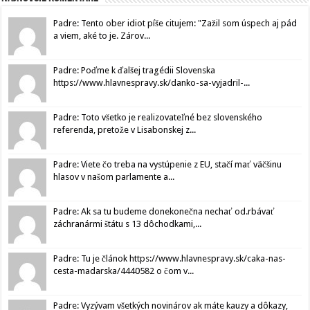
Padre: Tento ober idiot píše citujem: "Zažil som úspech aj pád
a viem, aké to je. Zárov...
Padre: Poďme k ďalšej tragédii Slovenska
https://www.hlavnespravy.sk/danko-sa-vyjadril-...
Padre: Toto všetko je realizovateľné bez slovenského
referenda, pretože v Lisabonskej z...
Padre: Viete čo treba na vystúpenie z EU, stačí mať väčšinu
hlasov v našom parlamente a...
Padre: Ak sa tu budeme donekonečna nechať od.rbávať
záchranármi štátu s 13 dôchodkami,...
Padre: Tu je článok https://www.hlavnespravy.sk/caka-nas-
cesta-madarska/4440582 o čom v...
Padre: Vyzývam všetkých novinárov ak máte kauzy a dôkazy,