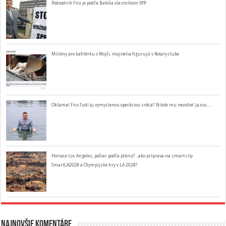
Podvodník Fico je podľa Babiša vlastníkom SPP
Milióny pre kafilérku v Mojši, majitelia figurujú v Rotary clube
Oklamal Fico ľudí aj vymyslenou operáciou srdca? Nikde mu nevidieť jazvu…
Horiace Los Angeles, požiar podľa plánu? ..ako príprava na smart city
SmartLA2028 a Olympijské hry v LA 2028?
Najnovšie komentáre