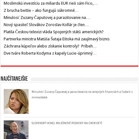
Moslimskú investíciu za miliardu EUR rieši sám Fico,…
Z brucha beštie – ako fungujú súkromné…
Minulosť Zuzany Čaputovej a parazitovanie na…
Nový spasiteľ Slovákov Zoroslav Kollár je člen…
Platila Českou televizi vláda Spojených států amerických?
Partnerka ministra Matúša Šutaja Eštoka má zaujímavý biznis
Záchrana kúpeľov alebo získanie kontroly? Príbeh…
Dve tváre Roberta Kodyma z kapely Lucie-úprimný…
Najčítanejšie
Minulosť Zuzany Čaputovej a parazitovanie na verejných financiách a ľudoch z
mimovládok
SLOVENSKÝ HOKEJ: MILIÓNOVÉ PODVODY NA ÚKOR DETÍ