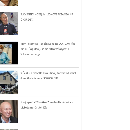
SLOVENSKÝ HOKEJ: MILIÓNOVÉ PODVODY NA
ÚKOR DETÍ
Mimi Šramová – 2x očkovaná na COVID, volička
Kisku, Čaputovej, kamarátka Vašáryovej a
Schwarzenberga
V Česku z fotovoltaiky a lítiovej batérie vybuchol
dom, škoda takmer 300 000 EUR
Nový spasiteľ Slovákov Zoroslav Kollár je člen
slobodomurárskej lóže