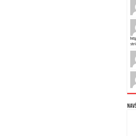
htt
str
Navš