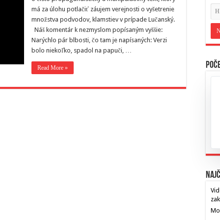
má za úlohu potlačiť záujem verejnosti o vyšetrenie
množstva podvodov, klamstiev v prípade Lučanský.
Náš komentár k nezmyslom popísaným vyššie:
Narýchlo pár blbosti, čo tam je napísaných: Verzi
bolo niekoľko, spadol na papuči, …
Poče
Read More »
Najč
Vid
za
Mos
…