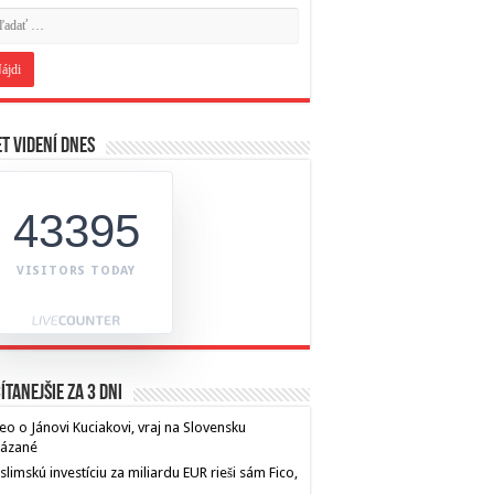
t videní dnes
43395
VISITORS TODAY
ítanejšie za 3 dni
eo o Jánovi Kuciakovi, vraj na Slovensku
kázané
limskú investíciu za miliardu EUR rieši sám Fico,