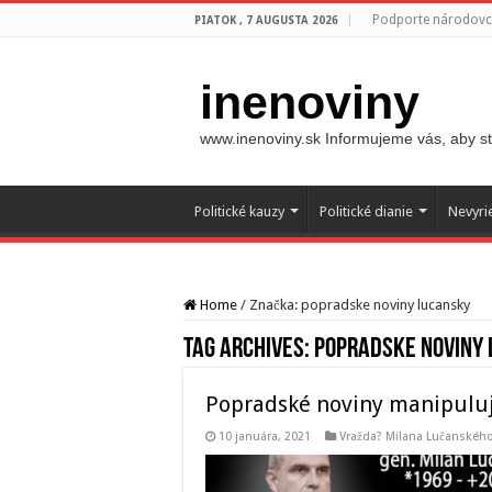
Podporte národovco
PIATOK , 7 AUGUSTA 2026
inenoviny
www.inenoviny.sk Informujeme vás, aby ste
Politické kauzy
Politické dianie
Nevyri
Home
/
Značka:
popradske noviny lucansky
Tag Archives:
popradske noviny
Popradské noviny manipulu
10 januára, 2021
Vražda? Milana Lučanskéh