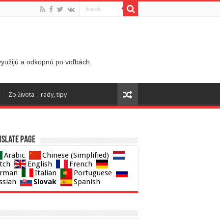
 využijú a odkopnú po voľbách.
Zo života – rady, tipy
slate page
Arabic
Chinese (Simplified)
tch
English
French
rman
Italian
Portuguese
Slovak
ssian
Spanish