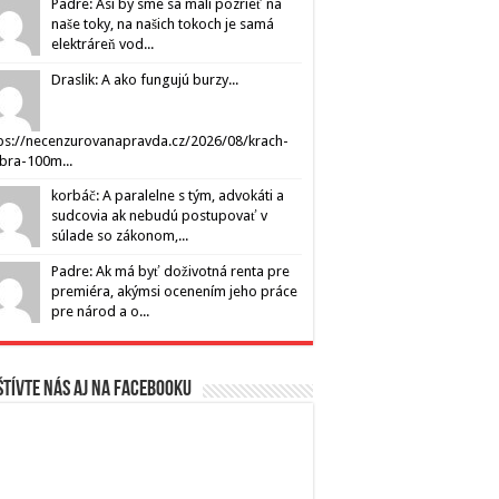
Padre: Asi by sme sa mali pozrieť na
naše toky, na našich tokoch je samá
elektráreň vod...
Draslik: A ako fungujú burzy...
ps://necenzurovanapravda.cz/2026/08/krach-
ibra-100m...
korbáč: A paralelne s tým, advokáti a
sudcovia ak nebudú postupovať v
súlade so zákonom,...
Padre: Ak má byť doživotná renta pre
premiéra, akýmsi ocenením jeho práce
pre národ a o...
tívte nás aj na Facebooku