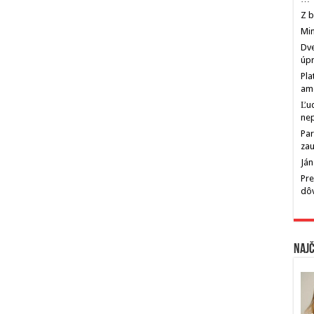
Z b
Min
Dve
úp
Pla
am
Ľu
ne
Par
zau
Ján
Pre
dô
Najč