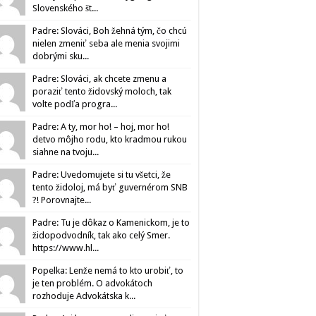
Slovenského št...
Padre: Slováci, Boh žehná tým, čo chcú
nielen zmeniť seba ale menia svojimi
dobrými sku...
Padre: Slováci, ak chcete zmenu a
poraziť tento židovský moloch, tak
volte podľa progra...
Padre: A ty, mor ho! – hoj, mor ho!
detvo môjho rodu, kto kradmou rukou
siahne na tvoju...
Padre: Uvedomujete si tu všetci, že
tento židoloj, má byť guvernérom SNB
?! Porovnajte...
Padre: Tu je dôkaz o Kamenickom, je to
židopodvodník, tak ako celý Smer.
https://www.hl...
Popelka: Lenže nemá to kto urobiť, to
je ten problém. O advokátoch
rozhoduje Advokátska k...