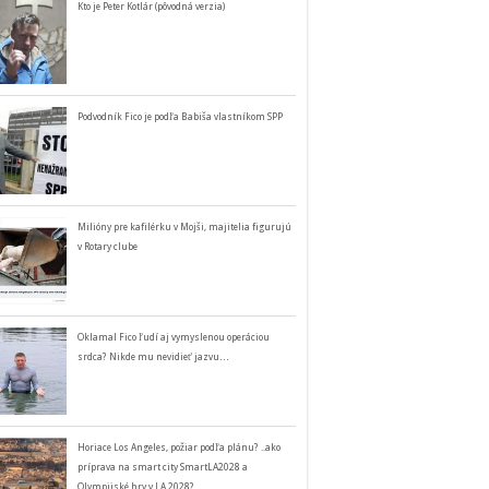
Kto je Peter Kotlár (pôvodná verzia)
Podvodník Fico je podľa Babiša vlastníkom SPP
Milióny pre kafilérku v Mojši, majitelia figurujú
v Rotary clube
Oklamal Fico ľudí aj vymyslenou operáciou
srdca? Nikde mu nevidieť jazvu…
Horiace Los Angeles, požiar podľa plánu? ..ako
príprava na smart city SmartLA2028 a
Olympijské hry v LA 2028?