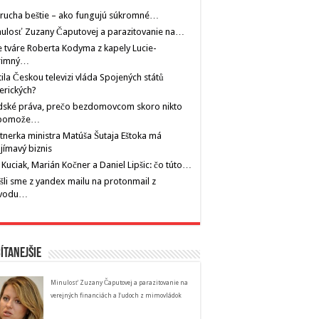
rucha beštie – ako fungujú súkromné…
ulosť Zuzany Čaputovej a parazitovanie na…
 tváre Roberta Kodyma z kapely Lucie-
rimný…
tila Českou televizi vláda Spojených států
erických?
dské práva, prečo bezdomovcom skoro nikto
pomože…
tnerka ministra Matúša Šutaja Eštoka má
jímavý biznis
 Kuciak, Marián Kočner a Daniel Lipšic: čo túto…
šli sme z yandex mailu na protonmail z
vodu…
ítanejšie
Minulosť Zuzany Čaputovej a parazitovanie na
verejných financiách a ľudoch z mimovládok