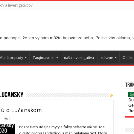
v a investigatívcov
 pochopili, že len vy sám môžte bojovať za seba. Politici vás oklamu,
ešené prípady
Zaujímavosti
naša investigatíva
zdravie
O nás
Tran
 lucansky
Du
Ge
jú o Lučanskom
Ru
o
2
Pozor tieto údajne mýty a fakty neberte vážne. Ide
o čisto propagandistický a manipulatívny text, ktorý