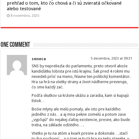
prehľad o tom, kto čo chová a či sú zvieratá očkované
alebo testované
8 novembra, 2025
One comment
seneca
5 decembra, 2023 at 09:31
SNS by nepreliezla do parlamentu. preto otvoril akože
kandidátku lobista pre istú krajinu. Šak pred 4 rokmi mu
nevedeli prísť na meno, hlavne ten politický komentátor.
Hra sa hrá na všetky strany a život nádherne preveruje,
čo sme každý zač.
Podľa skutkov sa krásne ukážu a zaradia, kam si kupujú
lístok…
Božie mlyny ale melú pomaly, ale isto pre každého
jedného z nás…a aj mňa pekne zomelú a potom zase
„vypľujú“ do nejakej ďalšej existencie, presne, ako bude
treba, na základe odžitého….
Všetko je tu na atóm a kvark presne a dokonale….stačí
to iba pochopiť…a o tom je tu tá hra na tejto planéte, v