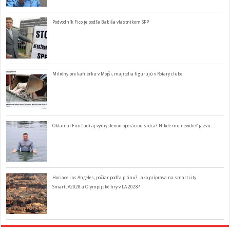
Podvodník Fico je podľa Babiša vlastníkom SPP
Milióny pre kafilérku v Mojši, majitelia figurujú v Rotary clube
Oklamal Fico ľudí aj vymyslenou operáciou srdca? Nikde mu nevidieť jazvu…
Horiace Los Angeles, požiar podľa plánu? ..ako príprava na smart city
SmartLA2028 a Olympijské hry v LA 2028?