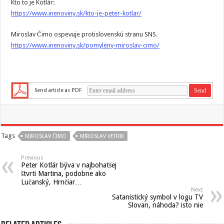
Kto to je Kotlár:
https://www.inenoviny.sk/kto-je-peter-kotlar/
Miroslav Čimo ospevuje protislovenskú stranu SNS.
https://www.inenoviny.sk/pomyleny-miroslav-cimo/
Send article as PDF
Tags
MIROSLAV ČIMO
MIROSLAV VETRIK
Previous
Peter Kotlár býva v najbohatšej
štvrti Martina, podobne ako
Lučanský, Hrnčiar…
Next
Satanistický symbol v logu TV
Slovan, náhoda? isto nie