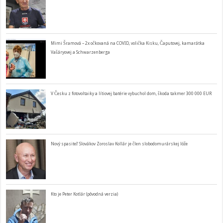
Mimi Šramová – 2x očkovaná na COVID, volička Kisku, Čaputovej, kamarátka
Vašáryovej a Schwarzenberga
V Česku z fotovoltaiky a lítiovej batérie vybuchol dom, škoda takmer 300 000 EUR
Nový spasiteľ Slovákov Zoroslav Kollár je člen slobodomurárskej lóže
Kto je Peter Kotlár (pôvodná verzia)