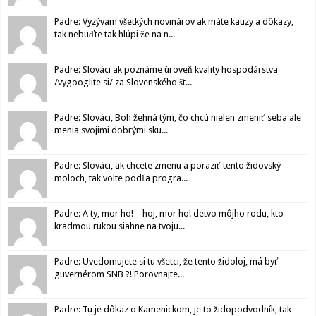
Padre: Vyzývam všetkých novinárov ak máte kauzy a dôkazy,
tak nebuďte tak hlúpi že na n...
Padre: Slováci ak poznáme úroveň kvality hospodárstva
/vygooglite si/ za Slovenského št...
Padre: Slováci, Boh žehná tým, čo chcú nielen zmeniť seba ale
menia svojimi dobrými sku...
Padre: Slováci, ak chcete zmenu a poraziť tento židovský
moloch, tak volte podľa progra...
Padre: A ty, mor ho! – hoj, mor ho! detvo môjho rodu, kto
kradmou rukou siahne na tvoju...
Padre: Uvedomujete si tu všetci, že tento židoloj, má byť
guvernérom SNB ?! Porovnajte...
Padre: Tu je dôkaz o Kamenickom, je to židopodvodník, tak