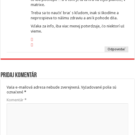
matrixe.
Treba sa to naučiť brať s kľudom, inak si škodíme a
neprospieva to nášmu zdraviu a ani k pohode dňa.
Vďaka za info, iba viac menej potvrdzuje, čo niektorí už
vieme.
Odpovedať
Pridaj komentár
Vaša e-mailová adresa nebude zverejnená.
Vyžadované polia sú
označené
*
Komentár
*