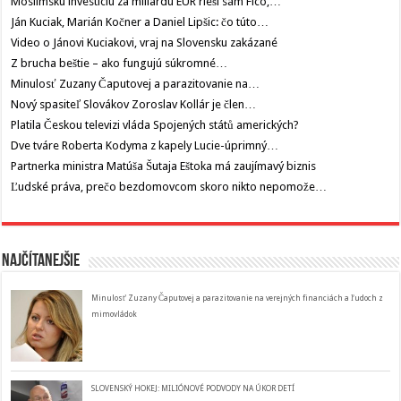
Moslimskú investíciu za miliardu EUR rieši sám Fico,…
Ján Kuciak, Marián Kočner a Daniel Lipšic: čo túto…
Video o Jánovi Kuciakovi, vraj na Slovensku zakázané
Z brucha beštie – ako fungujú súkromné…
Minulosť Zuzany Čaputovej a parazitovanie na…
Nový spasiteľ Slovákov Zoroslav Kollár je člen…
Platila Českou televizi vláda Spojených států amerických?
Dve tváre Roberta Kodyma z kapely Lucie-úprimný…
Partnerka ministra Matúša Šutaja Eštoka má zaujímavý biznis
Ľudské práva, prečo bezdomovcom skoro nikto nepomože…
Najčítanejšie
Minulosť Zuzany Čaputovej a parazitovanie na verejných financiách a ľudoch z
mimovládok
SLOVENSKÝ HOKEJ: MILIÓNOVÉ PODVODY NA ÚKOR DETÍ