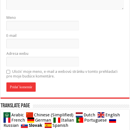
Meno
E-mail
Adresa webu
Uložiť moje meno, e-mail a webovú stránku v tomto prehliadači
pre moje budúce komentáre.
Translate page
Arabic
Chinese (Simplified)
Dutch
English
French
German
Italian
Portuguese
Slovak
Russian
Spanish