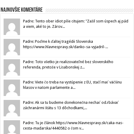
Najnovšie komentáre
Padre: Tento ober idiot píše citujem: "Zažil som úspech aj pád
a viem, aké to je. Zárov...
Padre: Poďme k ďalšej tragédii Slovenska
https://www.hlavnespravy.sk/danko-sa-vyjadril-...
Padre: Toto všetko je realizovateľné bez slovenského
referenda, pretože v Lisabonskej z...
Padre: Viete čo treba na vystúpenie z EU, stačí mať väčšinu
hlasov v našom parlamente a...
Padre: Ak sa tu budeme donekonečna nechať od.rbávať
záchranármi štátu s 13 dôchodkami,...
Padre: Tu je článok https://www.hlavnespravy.sk/caka-nas-
cesta-madarska/4440582 o čom v...