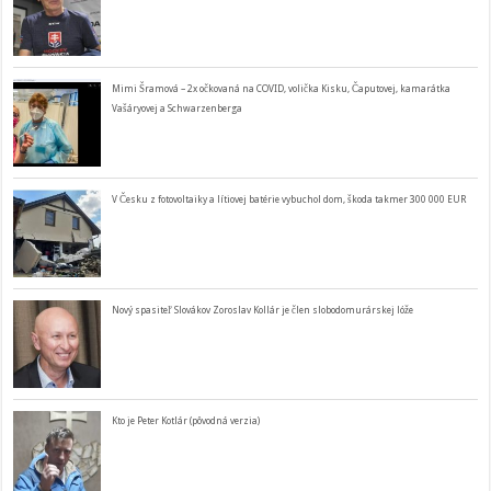
Mimi Šramová – 2x očkovaná na COVID, volička Kisku, Čaputovej, kamarátka
Vašáryovej a Schwarzenberga
V Česku z fotovoltaiky a lítiovej batérie vybuchol dom, škoda takmer 300 000 EUR
Nový spasiteľ Slovákov Zoroslav Kollár je člen slobodomurárskej lóže
Kto je Peter Kotlár (pôvodná verzia)