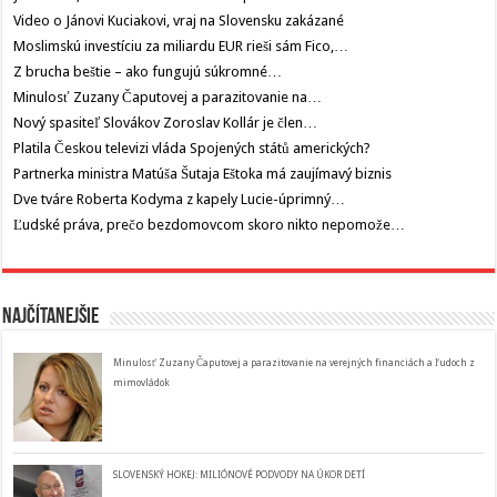
Video o Jánovi Kuciakovi, vraj na Slovensku zakázané
Moslimskú investíciu za miliardu EUR rieši sám Fico,…
Z brucha beštie – ako fungujú súkromné…
Minulosť Zuzany Čaputovej a parazitovanie na…
Nový spasiteľ Slovákov Zoroslav Kollár je člen…
Platila Českou televizi vláda Spojených států amerických?
Partnerka ministra Matúša Šutaja Eštoka má zaujímavý biznis
Dve tváre Roberta Kodyma z kapely Lucie-úprimný…
Ľudské práva, prečo bezdomovcom skoro nikto nepomože…
Najčítanejšie
Minulosť Zuzany Čaputovej a parazitovanie na verejných financiách a ľudoch z
mimovládok
SLOVENSKÝ HOKEJ: MILIÓNOVÉ PODVODY NA ÚKOR DETÍ