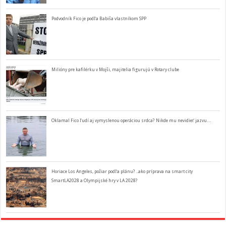
Podvodník Fico je podľa Babiša vlastníkom SPP
Milióny pre kafilérku v Mojši, majitelia figurujú v Rotary clube
Oklamal Fico ľudí aj vymyslenou operáciou srdca? Nikde mu nevidieť jazvu…
Horiace Los Angeles, požiar podľa plánu? ..ako príprava na smart city
SmartLA2028 a Olympijské hry v LA 2028?