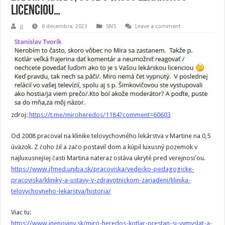
licenciou…
jj
6 decembra, 2023
SNS
Leave a comment
zdroj:
https://t.me/miroheredos/1184?comment=60603
Od 2008 pracoval na klinike telovychovného lekárstva v Martine na 0,5
úväzok. Z čoho žil a začo postavil dom a kúpil luxusný pozemok v
najluxusnejšej časti Martina nateraz ostáva ukryté pred verejnosťou.
https://www.jfmed.uniba.sk/pracoviska/vedecko-pedagogicke-
pracoviska/kliniky-a-ustavy-v-zdravotnickom-zariadeni/klinika-
telovychovneho-lekarstva/historia/
Viac tu:
https://www.inenoviny.sk/miro-heredos-kotlar-prestan-si-vymyslat-a-