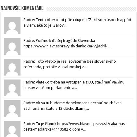
Najnovšie komentáre
Padre: Tento ober idiot píše citujem: "Zažil som úspech aj pád
a viem, aké to je. Zárov...
Padre: Poďme k ďalšej tragédii Slovenska
https://www.hlavnespravy.sk/danko-sa-vyjadril-...
Padre: Toto všetko je realizovateľné bez slovenského
referenda, pretože v Lisabonskej z...
Padre: Viete čo treba na vystúpenie z EU, stačí mať väčšinu
hlasov v našom parlamente a...
Padre: Ak sa tu budeme donekonečna nechať od.rbávať
záchranármi štátu s 13 dôchodkami,...
Padre: Tu je článok https://www.hlavnespravy.sk/caka-nas-
cesta-madarska/4440582 o čom v...