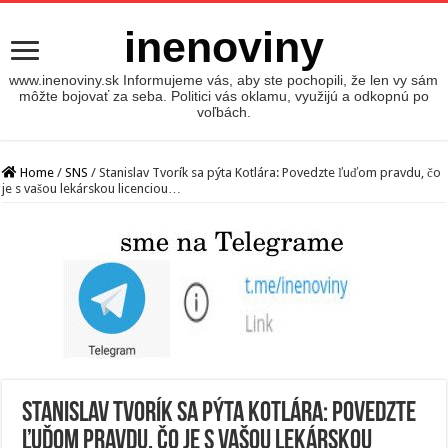
inenoviny
www.inenoviny.sk Informujeme vás, aby ste pochopili, že len vy sám
môžte bojovať za seba. Politici vás oklamu, využijú a odkopnú po
voľbách.
Home
/
SNS
/
Stanislav Tvorík sa pýta Kotlára: Povedzte ľuďom pravdu, čo
je s vašou lekárskou licenciou…
Stanislav Tvorík sa pýta Kotlára: Povedzte
ľuďom pravdu, čo je s vašou lekárskou