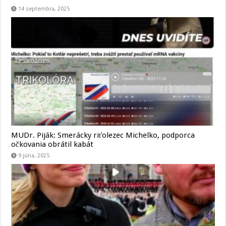
14 septembra, 2025
MUDr. Piják: Smerácky riťolezec Michelko, podporca
očkovania obrátil kabát
9 júna, 2025