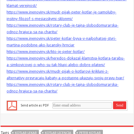
klamat-verejnost/
https://www.inenoviny.sk/mudr-pijak-peter-kotlar-je-samoluby-
insitny-filozof-s-mesiasskymi-sklonmi/
https://www.inenoviny.sk/rotary-club-je-tajna-slobodomurarska-
odnoz-hrajuca-sa-na-charitu/
https://www.inenoviny.sk/peter-kotlar-byva-v-najbohatsej-stvri-
martina-podobne-ako-lucansky-hrnciar
https://www.inenoviny.sk/kto-je-peter-kotlar/
https://www.inenoviny.sk/heredos-dokazal-klamstva-kotlara-tarabu-
a-simkovicovej-o-who-su-tak-hlupi-alebo-dobre-plateni/
https://www.inenoviny.sk/mudr-pijak-o-kotlarovi-krikluni-z-
alternativy-prevracaju-kabaty-a-postupne-ukazuju-svoju-pravu-tvar/
https://www.inenoviny.sk/rotary-club-je-tajna-slobodomurarska-
odnoz-hrajuca-sa-na-charitu/
Send article as PDF
Tags
KOTLAR LEKAR
KOTLAR LICENCIA
PETER KOTLAR