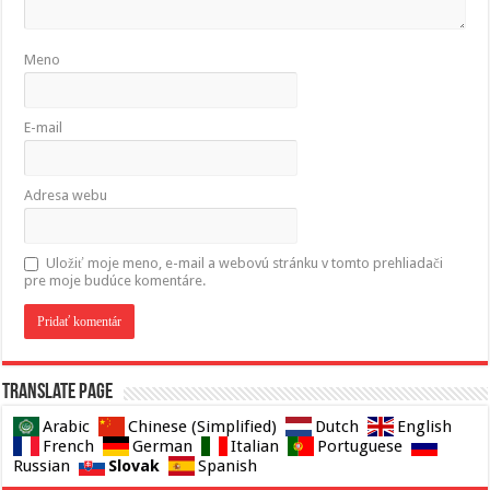
Meno
E-mail
Adresa webu
Uložiť moje meno, e-mail a webovú stránku v tomto prehliadači
pre moje budúce komentáre.
Translate page
Arabic
Chinese (Simplified)
Dutch
English
French
German
Italian
Portuguese
Slovak
Russian
Spanish