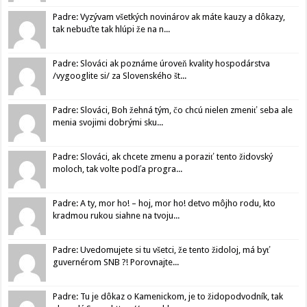
Padre: Vyzývam všetkých novinárov ak máte kauzy a dôkazy,
tak nebuďte tak hlúpi že na n...
Padre: Slováci ak poznáme úroveň kvality hospodárstva
/vygooglite si/ za Slovenského št...
Padre: Slováci, Boh žehná tým, čo chcú nielen zmeniť seba ale
menia svojimi dobrými sku...
Padre: Slováci, ak chcete zmenu a poraziť tento židovský
moloch, tak volte podľa progra...
Padre: A ty, mor ho! – hoj, mor ho! detvo môjho rodu, kto
kradmou rukou siahne na tvoju...
Padre: Uvedomujete si tu všetci, že tento židoloj, má byť
guvernérom SNB ?! Porovnajte...
Padre: Tu je dôkaz o Kamenickom, je to židopodvodník, tak