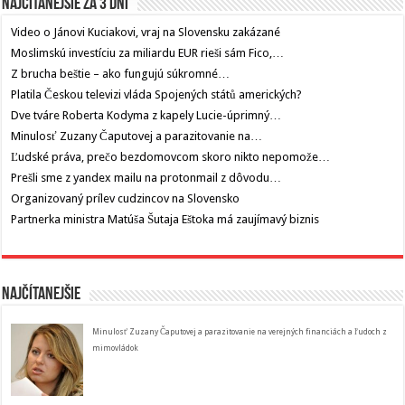
Najčítanejšie za 3 dni
Video o Jánovi Kuciakovi, vraj na Slovensku zakázané
Moslimskú investíciu za miliardu EUR rieši sám Fico,…
Z brucha beštie – ako fungujú súkromné…
Platila Českou televizi vláda Spojených států amerických?
Dve tváre Roberta Kodyma z kapely Lucie-úprimný…
Minulosť Zuzany Čaputovej a parazitovanie na…
Ľudské práva, prečo bezdomovcom skoro nikto nepomože…
Prešli sme z yandex mailu na protonmail z dôvodu…
Organizovaný prílev cudzincov na Slovensko
Partnerka ministra Matúša Šutaja Eštoka má zaujímavý biznis
Najčítanejšie
Minulosť Zuzany Čaputovej a parazitovanie na verejných financiách a ľudoch z
mimovládok