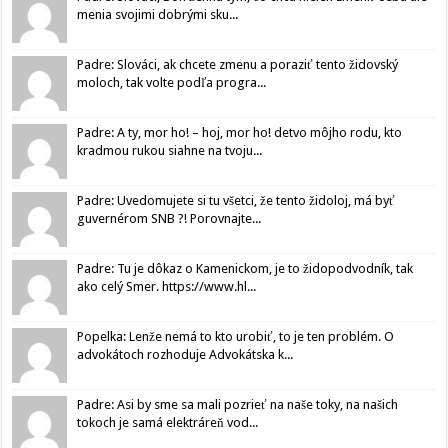
menia svojimi dobrými sku...
Padre: Slováci, ak chcete zmenu a poraziť tento židovský
moloch, tak volte podľa progra...
Padre: A ty, mor ho! – hoj, mor ho! detvo môjho rodu, kto
kradmou rukou siahne na tvoju...
Padre: Uvedomujete si tu všetci, že tento židoloj, má byť
guvernérom SNB ?! Porovnajte...
Padre: Tu je dôkaz o Kamenickom, je to židopodvodník, tak
ako celý Smer. https://www.hl...
Popelka: Lenže nemá to kto urobiť, to je ten problém. O
advokátoch rozhoduje Advokátska k...
Padre: Asi by sme sa mali pozrieť na naše toky, na našich
tokoch je samá elektráreň vod...