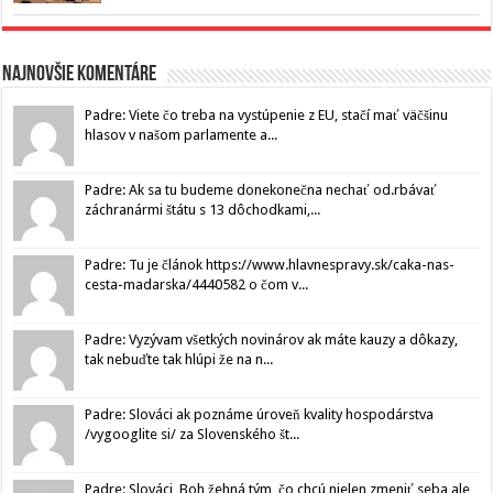
Najnovšie komentáre
Padre: Viete čo treba na vystúpenie z EU, stačí mať väčšinu
hlasov v našom parlamente a...
Padre: Ak sa tu budeme donekonečna nechať od.rbávať
záchranármi štátu s 13 dôchodkami,...
Padre: Tu je článok https://www.hlavnespravy.sk/caka-nas-
cesta-madarska/4440582 o čom v...
Padre: Vyzývam všetkých novinárov ak máte kauzy a dôkazy,
tak nebuďte tak hlúpi že na n...
Padre: Slováci ak poznáme úroveň kvality hospodárstva
/vygooglite si/ za Slovenského št...
Padre: Slováci, Boh žehná tým, čo chcú nielen zmeniť seba ale