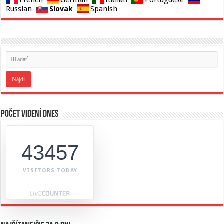
French
German
Italian
Portuguese
Slovak
Russian
Spanish
Počet videní dnes
43457
VISITORS TODAY