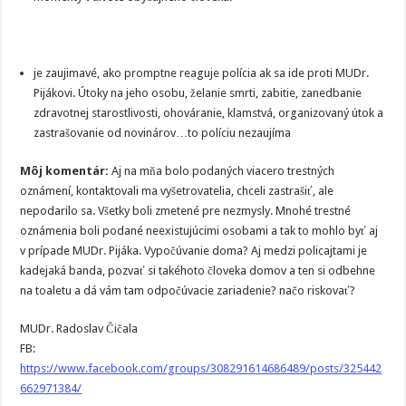
je zaujimavé, ako promptne reaguje polícia ak sa ide proti MUDr.
Pijákovi. Útoky na jeho osobu, želanie smrti, zabitie, zanedbanie
zdravotnej starostlivosti, ohováranie, klamstvá, organizovaný útok a
zastrašovanie od novinárov…to políciu nezaujíma
Môj komentár:
Aj na mňa bolo podaných viacero trestných
oznámení, kontaktovali ma vyšetrovatelia, chceli zastrašiť, ale
nepodarilo sa. Všetky boli zmetené pre nezmysly. Mnohé trestné
oznámenia boli podané neexistujúcimi osobami a tak to mohlo byť aj
v prípade MUDr. Pijáka. Vypočúvanie doma? Aj medzi policajtami je
kadejaká banda, pozvať si takéhoto človeka domov a ten si odbehne
na toaletu a dá vám tam odpočúvacie zariadenie? načo riskovať?
MUDr. Radoslav Čičala
FB:
https://www.facebook.com/groups/308291614686489/posts/325442
662971384/