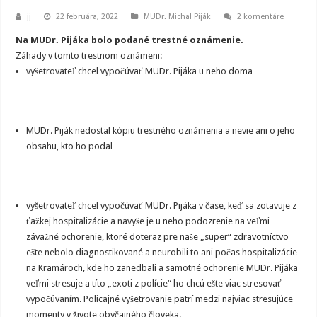
jj
22 februára, 2022
MUDr. Michal Piják
2 komentáre
Na MUDr. Pijáka bolo podané trestné oznámenie.
Záhady v tomto trestnom oznámeni:
vyšetrovateľ chcel vypočúvať MUDr. Pijáka u neho doma
MUDr. Piják nedostal kópiu trestného oznámenia a nevie ani o jeho
obsahu, kto ho podal…
vyšetrovateľ chcel vypočúvať MUDr. Pijáka v čase, keď sa zotavuje z
ťažkej hospitalizácie a navyše je u neho podozrenie na veľmi
závažné ochorenie, ktoré doteraz pre naše „super“ zdravotníctvo
ešte nebolo diagnostikované a neurobili to ani počas hospitalizácie
na Kramároch, kde ho zanedbali a samotné ochorenie MUDr. Pijáka
veľmi stresuje a títo „exoti z polície“ ho chcú ešte viac stresovať
vypočúvaním. Policajné vyšetrovanie patrí medzi najviac stresujúce
momenty v živote obyčajného človeka.