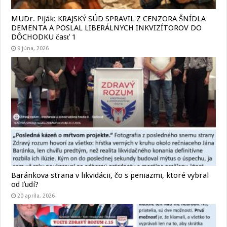
MUDr. Piják: KRAJSKÝ SÚD SPRAVIL Z CENZORA ŠNÍDLA
DEMENTA A POSLAL LIBERÁLNYCH INKVIZÍTOROV DO
DÔCHODKU časť 1
9 júna, 2026
Baránkova strana v likvidácii, čo s peniazmi, ktoré vybral
od ľudí?
20 apríla, 2026