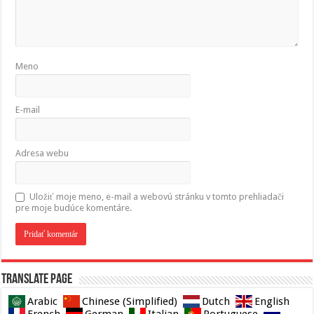
Meno
E-mail
Adresa webu
Uložiť moje meno, e-mail a webovú stránku v tomto prehliadači
pre moje budúce komentáre.
Translate page
Arabic
Chinese (Simplified)
Dutch
English