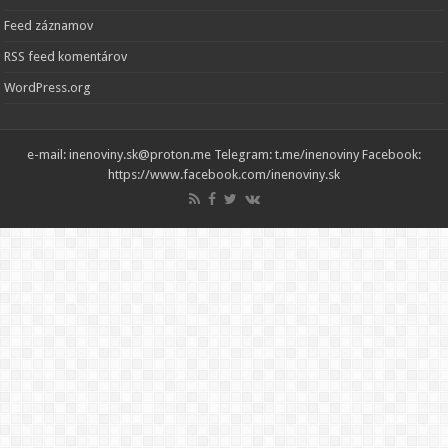
Feed záznamov
RSS feed komentárov
WordPress.org
e-mail: inenoviny.sk@proton.me Telegram: t.me/inenoviny Facebook:
https://www.facebook.com/inenoviny.sk