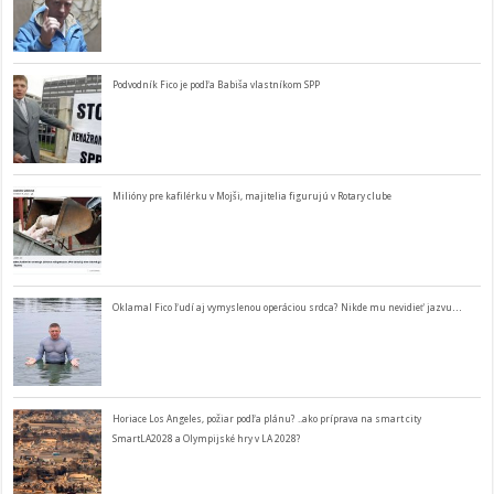
Podvodník Fico je podľa Babiša vlastníkom SPP
Milióny pre kafilérku v Mojši, majitelia figurujú v Rotary clube
Oklamal Fico ľudí aj vymyslenou operáciou srdca? Nikde mu nevidieť jazvu…
Horiace Los Angeles, požiar podľa plánu? ..ako príprava na smart city
SmartLA2028 a Olympijské hry v LA 2028?