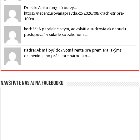
Draslik: A ako fungujú burzy...
https://necenzurovanapravda.cz/2026/08/krach-stribra-
100m...
korbáč: A paralelne s tým, advokáti a sudcovia ak nebudú
postupovať v súlade so zákonom,...
Padre: Ak má byť doživotná renta pre premiéra, akýmsi
ocenením jeho práce pre národ a o...
Navštívte nás aj na Facebooku