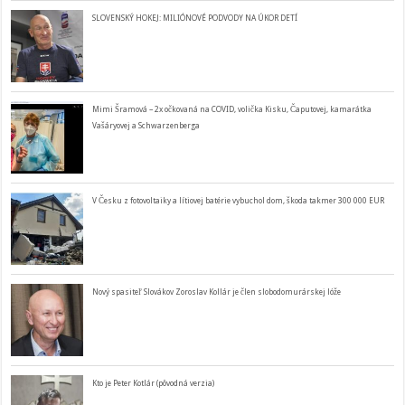
SLOVENSKÝ HOKEJ: MILIÓNOVÉ PODVODY NA ÚKOR DETÍ
Mimi Šramová – 2x očkovaná na COVID, volička Kisku, Čaputovej, kamarátka
Vašáryovej a Schwarzenberga
V Česku z fotovoltaiky a lítiovej batérie vybuchol dom, škoda takmer 300 000 EUR
Nový spasiteľ Slovákov Zoroslav Kollár je člen slobodomurárskej lóže
Kto je Peter Kotlár (pôvodná verzia)