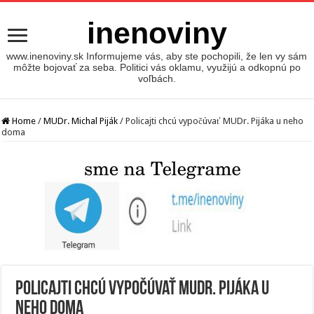
inenoviny
www.inenoviny.sk Informujeme vás, aby ste pochopili, že len vy sám
môžte bojovať za seba. Politici vás oklamu, využijú a odkopnú po
voľbách.
Home
/
MUDr. Michal Piják
/
Policajti chcú vypočúvať MUDr. Pijáka u neho
doma
Policajti chcú vypočúvať MUDr. Pijáka u
neho doma