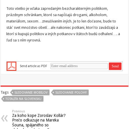
Toto všetko je vďaka zapredaným bezcharakterným politikom,
prázdnym schránkam, ktoré sa napĺňajú drogami, alkoholom,
materiálom, sexom…zneužívaním iných. Je to len dočasne, bude to
stáť svet množstvo obetí…ale nakoniec potkani, ktorí to zavádzajú a
ktorí si kupujú politikov a iných potkanov v štátoch budú odhalení…. a
ľud sa s ním vyrovná.
Send article as PDF
Tags
SLEDOVANIE MOBILOV
SLEDOVANIE POLOHY
TOTALITA NA SLOVENSKU
Previous
Za koho kope Zoroslav Kollár?
Prečo odkazuje na Mareka
Šouna, spájaného so