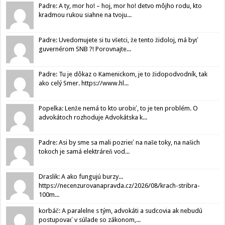
Padre: A ty, mor ho! – hoj, mor ho! detvo môjho rodu, kto
kradmou rukou siahne na tvoju...
Padre: Uvedomujete si tu všetci, že tento židoloj, má byť
guvernérom SNB ?! Porovnajte...
Padre: Tu je dôkaz o Kamenickom, je to židopodvodník, tak
ako celý Smer. https://www.hl...
Popelka: Lenže nemá to kto urobiť, to je ten problém. O
advokátoch rozhoduje Advokátska k...
Padre: Asi by sme sa mali pozrieť na naše toky, na našich
tokoch je samá elektráreň vod...
Draslik: A ako fungujú burzy...
https://necenzurovanapravda.cz/2026/08/krach-stribra-
100m...
korbáč: A paralelne s tým, advokáti a sudcovia ak nebudú
postupovať v súlade so zákonom,...