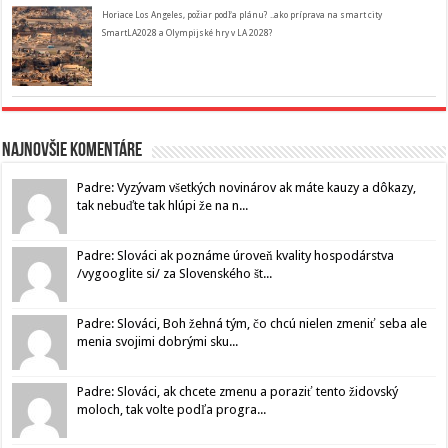
Horiace Los Angeles, požiar podľa plánu? ..ako príprava na smart city
SmartLA2028 a Olympijské hry v LA 2028?
Najnovšie komentáre
Padre: Vyzývam všetkých novinárov ak máte kauzy a dôkazy,
tak nebuďte tak hlúpi že na n...
Padre: Slováci ak poznáme úroveň kvality hospodárstva
/vygooglite si/ za Slovenského št...
Padre: Slováci, Boh žehná tým, čo chcú nielen zmeniť seba ale
menia svojimi dobrými sku...
Padre: Slováci, ak chcete zmenu a poraziť tento židovský
moloch, tak volte podľa progra...