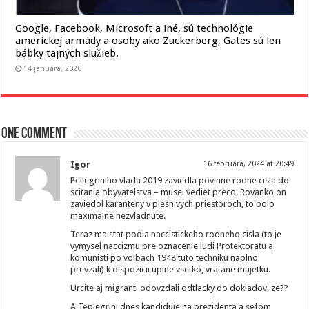
Google, Facebook, Microsoft a iné, sú technológie
americkej armády a osoby ako Zuckerberg, Gates sú len
bábky tajných služieb.
14 januára, 2026
One comment
Igor
16 februára, 2024 at 20:49
Pellegriniho vlada 2019 zaviedla povinne rodne cisla do
scitania obyvatelstva – musel vediet preco. Rovanko on
zaviedol karanteny v plesnivych priestoroch, to bolo
maximalne nezvladnute.
Teraz ma stat podla naccistickeho rodneho cisla (to je
vymysel naccizmu pre oznacenie ludi Protektoratu a
komunisti po volbach 1948 tuto techniku naplno
prevzali) k dispozicii uplne vsetko, vratane majetku.
Urcite aj migranti odovzdali odtlacky do dokladov, ze??
A Teplegrini dnes kandiduje na prezidenta a sefom