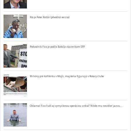
Kto je Peter Kotlár (pôvodná verzia)
Podvodník Fico je podľa Babiša vlastníkom SPP
Milióny pre kafilérku v Mojši, majitelia figurujú v Rotary clube
Oklamal Fico ľudí aj vymyslenou operáciou srdca? Nikde mu nevidieť jazvu…