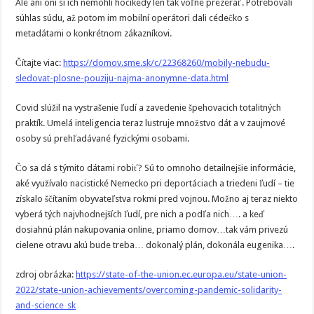
Ale ani oni si ich nemohli hocikedy len tak voľne prezerať. Potrebovali
súhlas súdu, až potom im mobilní operátori dali cédečko s
metadátami o konkrétnom zákazníkovi.
Čítajte viac:
https://domov.sme.sk/c/22368260/mobily-nebudu-
sledovat-plosne-pouziju-najma-anonymne-data.html
Covid slúžil na vystrašenie ľudí a zavedenie špehovacich totalitných
praktík. Umelá inteligencia teraz lustruje množstvo dát a v zaujmové
osoby sú prehľadávané fyzickými osobami.
Čo sa dá s týmito dátami robiť? Sú to omnoho detailnejšie informácie,
aké využívalo nacistické Nemecko pri deportáciach a triedeni ľudí – tie
získalo ščítaním obyvateľstva rokmi pred vojnou. Možno aj teraz niekto
vyberá tých najvhodnejších ľudí, pre nich a podľa nich…. a keď
dosiahnú plán nakupovania online, priamo domov…tak vám privezú
cielene otravu akú bude treba… dokonalý plán, dokonála eugenika….
zdroj obrázka:
https://state-of-the-union.ec.europa.eu/state-union-
2022/state-union-achievements/overcoming-pandemic-solidarity-
and-science_sk