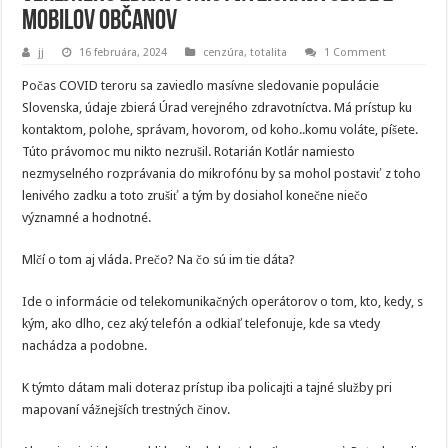
mobilov občanov
jj
16 februára, 2024
cenzúra
,
totalita
1 Comment
Počas COVID teroru sa zaviedlo masívne sledovanie populácie
Slovenska, údaje zbierá Úrad verejného zdravotníctva. Má prístup ku
kontaktom, polohe, správam, hovorom, od koho..komu voláte, píšete.
Túto právomoc mu nikto nezrušil. Rotarián Kotlár namiesto
nezmyselného rozprávania do mikrofónu by sa mohol postaviť z toho
lenivého zadku a toto zrušiť a tým by dosiahol konečne niečo
významné a hodnotné.
Mlčí o tom aj vláda. Prečo? Na čo sú im tie dáta?
Ide o informácie od telekomunikačných operátorov o tom, kto, kedy, s
kým, ako dlho, cez aký telefón a odkiaľ telefonuje, kde sa vtedy
nachádza a podobne.
K týmto dátam mali doteraz prístup iba policajti a tajné služby pri
mapovaní vážnejších trestných činov.