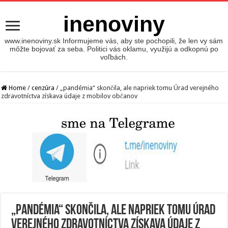
inenoviny
www.inenoviny.sk Informujeme vás, aby ste pochopili, že len vy sám
môžte bojovať za seba. Politici vás oklamu, využijú a odkopnú po
voľbách.
Home
/
cenzúra
/
„pandémia“ skončila, ale napriek tomu Úrad verejného
zdravotníctva získava údaje z mobilov občanov
„pandémia“ skončila, ale napriek tomu Úrad
verejného zdravotníctva získava údaje z