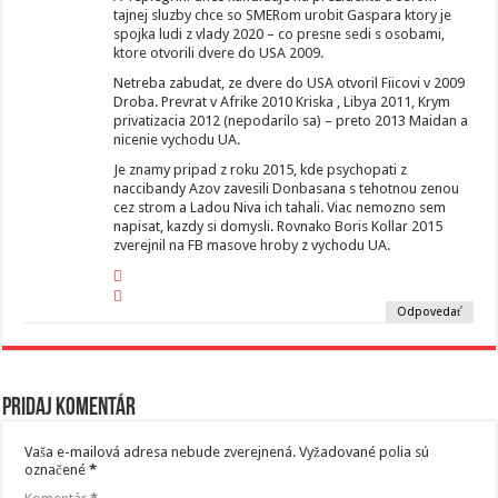
tajnej sluzby chce so SMERom urobit Gaspara ktory je
spojka ludi z vlady 2020 – co presne sedi s osobami,
ktore otvorili dvere do USA 2009.
Netreba zabudat, ze dvere do USA otvoril Fiicovi v 2009
Droba. Prevrat v Afrike 2010 Kriska , Libya 2011, Krym
privatizacia 2012 (nepodarilo sa) – preto 2013 Maidan a
nicenie vychodu UA.
Je znamy pripad z roku 2015, kde psychopati z
naccibandy Azov zavesili Donbasana s tehotnou zenou
cez strom a Ladou Niva ich tahali. Viac nemozno sem
napisat, kazdy si domysli. Rovnako Boris Kollar 2015
zverejnil na FB masove hroby z vychodu UA.
Odpovedať
Pridaj komentár
Vaša e-mailová adresa nebude zverejnená.
Vyžadované polia sú
označené
*