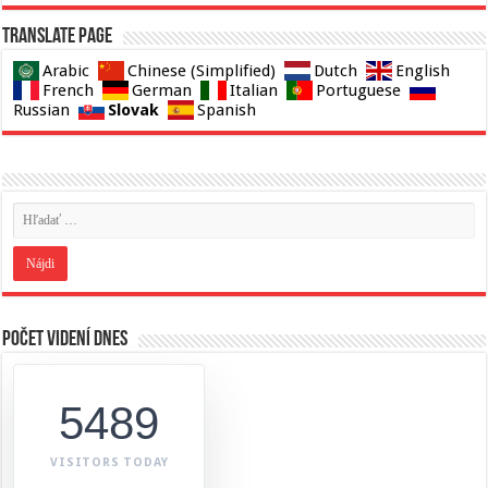
Translate page
Arabic
Chinese (Simplified)
Dutch
English
French
German
Italian
Portuguese
Slovak
Russian
Spanish
Počet videní dnes
5489
VISITORS TODAY