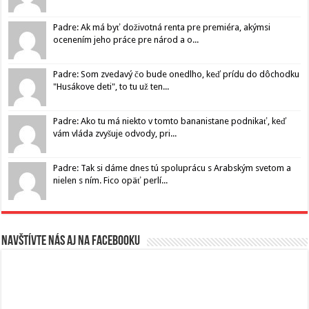
Padre: Ak má byť doživotná renta pre premiéra, akýmsi
ocenením jeho práce pre národ a o...
Padre: Som zvedavý čo bude onedlho, keď prídu do dôchodku
"Husákove deti", to tu už ten...
Padre: Ako tu má niekto v tomto bananistane podnikať, keď
vám vláda zvyšuje odvody, pri...
Padre: Tak si dáme dnes tú spoluprácu s Arabským svetom a
nielen s ním. Fico opäť perlí...
Navštívte nás aj na Facebooku