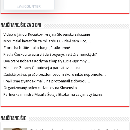
Najčítanejšie za 3 dni
Video o Jánovi Kuciakovi, vraj na Slovensku zakázané
Moslimskú investíciu za miliardu EUR rieši sám Fico,…
Z brucha beštie – ako fungujú súkromné…
Platila Českou televizi vláda Spojených států amerických?
Dve tváre Roberta Kodyma z kapely Lucie-úprimný…
Minulosť Zuzany Čaputovej a parazitovanie na…
Ľudské práva, prečo bezdomovcom skoro nikto nepomože…
Prešli sme z yandex mailu na protonmail z dôvodu…
Organizovaný prílev cudzincov na Slovensko
Partnerka ministra Matúša Šutaja Eštoka má zaujímavý biznis
Najčítanejšie