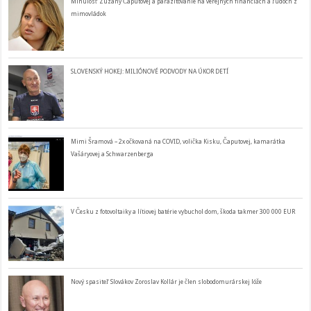
Minulosť Zuzany Čaputovej a parazitovanie na verejných financiách a ľudoch z
mimovládok
SLOVENSKÝ HOKEJ: MILIÓNOVÉ PODVODY NA ÚKOR DETÍ
Mimi Šramová – 2x očkovaná na COVID, volička Kisku, Čaputovej, kamarátka
Vašáryovej a Schwarzenberga
V Česku z fotovoltaiky a lítiovej batérie vybuchol dom, škoda takmer 300 000 EUR
Nový spasiteľ Slovákov Zoroslav Kollár je člen slobodomurárskej lóže