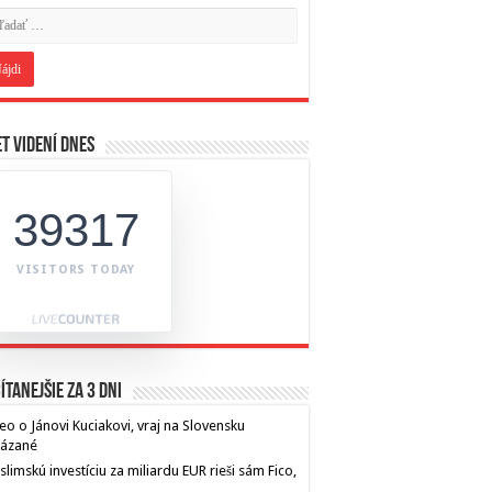
t videní dnes
39317
VISITORS TODAY
ítanejšie za 3 dni
eo o Jánovi Kuciakovi, vraj na Slovensku
kázané
limskú investíciu za miliardu EUR rieši sám Fico,