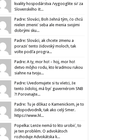
kvality hospodárstva /vygooglite si/ za
Slovenského št...
Padre: Slováci, Boh žehná tým, čo chcú
nielen zmeniť seba ale menia svojimi
dobrými sku...
Padre: Slováci, ak chcete zmenu a
poraziť tento židovský moloch, tak
volte podľa progra...
Padre: A ty, mor ho! – hoj, mor ho!
detvo môjho rodu, kto kradmou rukou
siahne na tvoju...
Padre: Uvedomujete si tu všetci, že
tento židoloj, má byť guvernérom SNB
?! Porovnajte...
Padre: Tu je dôkaz o Kamenickom, je to
židopodvodník, tak ako celý Smer.
https://www.hl...
Popelka: Lenže nemá to kto urobiť, to
je ten problém. O advokátoch
rozhoduje Advokátska k...