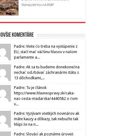
Olympijské hry v LA 2028?
novšie komentáre
Padre: Viete čo treba na vystúpenie z
EU, stačí mať väčšinu hlasov v našom
parlamente a...
Padre: Ak sa tu budeme donekonečna
nechať od.rbávať záchranármi štátu s
13 dôchodkami,...
Padre: Tu je článok
https://www.hlavnespravy.sk/caka-
nas-cesta-madarska/4440582 o čom
v...
Padre: Vyzývam všetkých novinárov ak
máte kauzy a dôkazy, tak nebuďte tak
hlúpi že na n...
Padre: Slováci ak poznáme úroveň