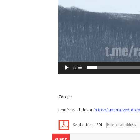
00:00
Zdroje:
t.me/razved_dozor (
https://t.me/razved_dozo
Send article as PDF