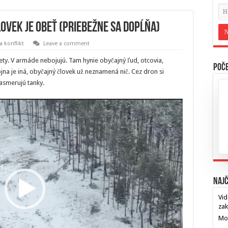
ovek je obeť (priebežne sa dopĺňa)
 konflikt
Leave a comment
 výlety. V armáde nebojujú. Tam hynie obyčajný ľud, otcovia,
Poče
ojna je iná, obyčajný človek už neznamená nič. Cez dron si
nasmerujú tanky.
Najč
Vid
za
Mos
…