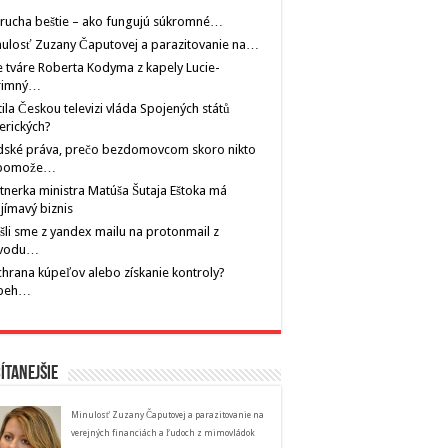
rucha beštie – ako fungujú súkromné…
ulosť Zuzany Čaputovej a parazitovanie na…
 tváre Roberta Kodyma z kapely Lucie-
rimný…
tila Českou televizi vláda Spojených států
erických?
dské práva, prečo bezdomovcom skoro nikto
pomože…
tnerka ministra Matúša Šutaja Eštoka má
jímavý biznis
šli sme z yandex mailu na protonmail z
vodu…
hrana kúpeľov alebo získanie kontroly?
íbeh…
ítanejšie
Minulosť Zuzany Čaputovej a parazitovanie na
verejných financiách a ľudoch z mimovládok