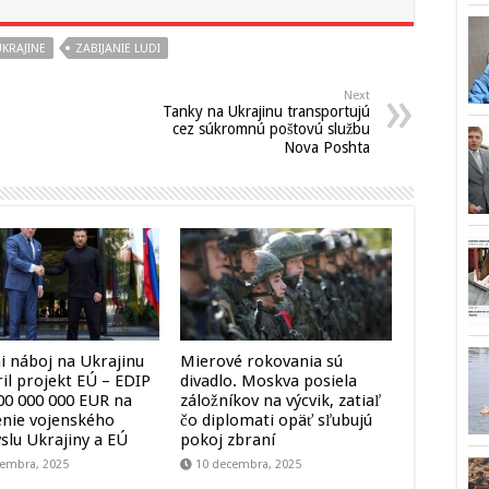
KRAJINE
ZABIJANIE LUDI
Next
Tanky na Ukrajinu transportujú
cez súkromnú poštovú službu
Nova Poshta
ni náboj na Ukrajinu
Mierové rokovania sú
il projekt EÚ – EDIP
divadlo. Moskva posiela
000 000 000 EUR na
záložníkov na výcvik, zatiaľ
enie vojenského
čo diplomati opäť sľubujú
slu Ukrajiny a EÚ
pokoj zbraní
cembra, 2025
10 decembra, 2025