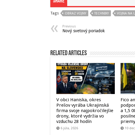
Share
Tags
OBRAZ VOJNY
TECHNIKY
VOJNA NA U
Previous
Nový svetový poriadok
Related Articles
V obci Haniska, okres
Fico a
Prešov vyrába Ukrajinská
podpor
firma svoje najpokročilejšie
a 1,5 
drony, ktoré vydržia vo
posiln
vzduchu 28 hodín
priemy
6 júla, 2026
10 de