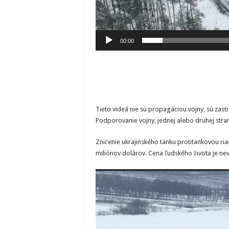
00:00
Tieto videá nie sú propagáciou vojny, sú zast
Podporovanie vojny, jednej alebo druhej str
Zničenie ukrajinského tanku protitankovou ri
miliónov dolárov. Cena ľudského života je nevy
Video
prehrávač