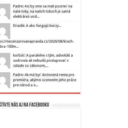
Padre: Asi by sme sa mali pozrieť na
naše toky, na našich tokoch je samá
elektráreň vod...
Draslik: A ako fungujú burzy...
ps://necenzurovanapravda.cz/2026/08/krach-
ibra-100m...
korbáč: A paralelne s tým, advokáti a
sudcovia ak nebudú postupovať v
súlade so zákonom,...
Padre: Ak má byť doživotná renta pre
premiéra, akýmsi ocenením jeho práce
pre národ a o...
tívte nás aj na Facebooku