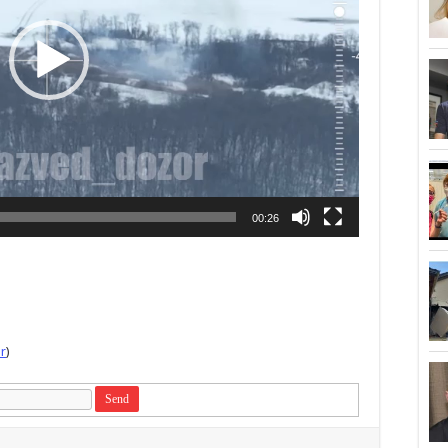
00:26
r
)