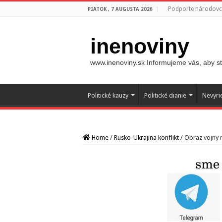
Podporte národovco
PIATOK , 7 AUGUSTA 2026
inenoviny
www.inenoviny.sk Informujeme vás, aby ste
Politické kauzy
Politické dianie
Nevyri
Home
/
Rusko-Ukrajina konflikt
/
Obraz vojny n