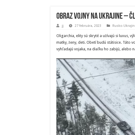
Obraz vojny na Ukrajine – čl
jj
27 februára, 2023
Rusko-Ukrajina
Oligarchia, elity sú skryté a užívajú si luxus,
matky, ženy, deti. Obetí budú státisice. Táto v
vyhľadajú vojaka, na diaľku ho zabijú, alebo 
Video
prehrávač