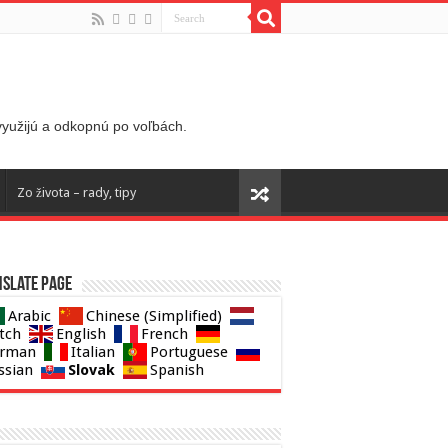
 využijú a odkopnú po voľbách.
Zo života – rady, tipy
slate page
Arabic
Chinese (Simplified)
tch
English
French
rman
Italian
Portuguese
Slovak
ssian
Spanish