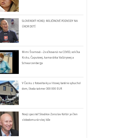
SLOVENSKÝ HOKEJ: MILIÓNOVÉ PODVODY NA
ÚKOR DETÍ
Mimi Šramová – 2x očkovaná na COVID, volička
Kisku, Čaputovej, kamarátka Vašáryovej a
Schwarzenberga
V Česku z fotovoltaiky a lítiovej batérie vybuchol
dom, škoda takmer 300 000 EUR
Nový spasiteľ Slovákov Zoroslav Kollár je člen
slobodomurárskej lóže