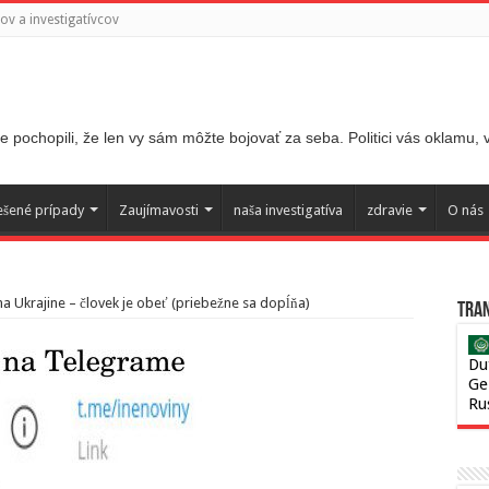
v a investigatívcov
 pochopili, že len vy sám môžte bojovať za seba. Politici vás oklamu,
ešené prípady
Zaujímavosti
naša investigatíva
zdravie
O nás
a Ukrajine – človek je obeť (priebežne sa dopĺňa)
Tran
Du
Ge
Ru