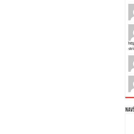
htt
str
Navš