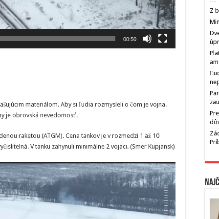
Z b
Min
Dve
00:50
úp
Pla
am
Ľu
ne
Par
zau
rašujúcim materiálom. Aby si ľudia rozmysleli o čom je vojna.
Pre
any je obrovská nevedomosť.
dô
Zác
adenou raketou (ATGM). Cena tankov je v rozmedzi 1 až 10
Pr
čislitelná. V tanku zahynuli minimálne 2 vojaci. (Smer Kupjansk)
Najč