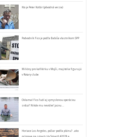
Kto je Peter Kotlár (pôvodná verzia)
Podvodník Fico je podľa Babiša vlastníkom SPP
Milióny pre kafilérku v Mojši, majitelia figurujú
v Rotary clube
Oklamal Fico ľudí aj vymyslenou operáciou
srdca? Nikde mu nevidieť jazvu…
Horiace Los Angeles, požiar podľa plánu? ..ako
príprava na smart city SmartLA2028 a