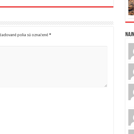
Naj
žadované polia sú označené
*