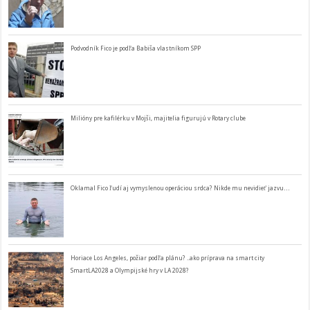
Podvodník Fico je podľa Babiša vlastníkom SPP
Milióny pre kafilérku v Mojši, majitelia figurujú v Rotary clube
Oklamal Fico ľudí aj vymyslenou operáciou srdca? Nikde mu nevidieť jazvu…
Horiace Los Angeles, požiar podľa plánu? ..ako príprava na smart city
SmartLA2028 a Olympijské hry v LA 2028?