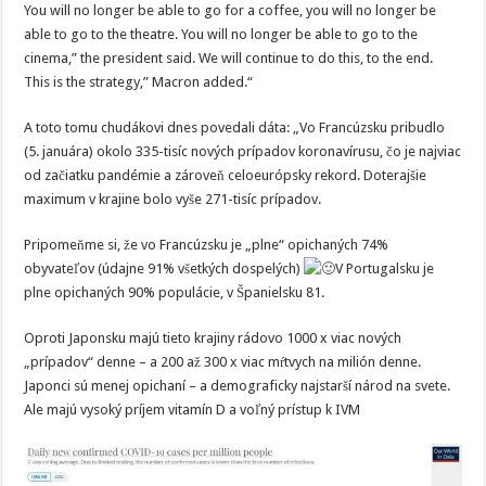
You will no longer be able to go for a coffee, you will no longer be
able to go to the theatre. You will no longer be able to go to the
cinema,” the president said. We will continue to do this, to the end.
This is the strategy,” Macron added.“
A toto tomu chudákovi dnes povedali dáta: „Vo Francúzsku pribudlo
(5. januára) okolo 335-tisíc nových prípadov koronavírusu, čo je najviac
od začiatku pandémie a zároveň celoeurópsky rekord. Doterajšie
maximum v krajine bolo vyše 271-tisíc prípadov.
Pripomeňme si, že vo Francúzsku je „plne“ opichaných 74%
obyvateľov (údajne 91% všetkých dospelých)
V Portugalsku je
plne opichaných 90% populácie, v Španielsku 81.
Oproti Japonsku majú tieto krajiny rádovo 1000 x viac nových
„prípadov“ denne – a 200 až 300 x viac mŕtvych na milión denne.
Japonci sú menej opichaní – a demograficky najstarší národ na svete.
Ale majú vysoký príjem vitamín D a voľný prístup k IVM