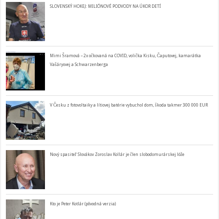
SLOVENSKÝ HOKEJ: MILIÓNOVÉ PODVODY NA ÚKOR DETÍ
Mimi Šramová – 2x očkovaná na COVID, volička Kisku, Čaputovej, kamarátka
Vašáryovej a Schwarzenberga
V Česku z fotovoltaiky a lítiovej batérie vybuchol dom, škoda takmer 300 000 EUR
Nový spasiteľ Slovákov Zoroslav Kollár je člen slobodomurárskej lóže
Kto je Peter Kotlár (pôvodná verzia)