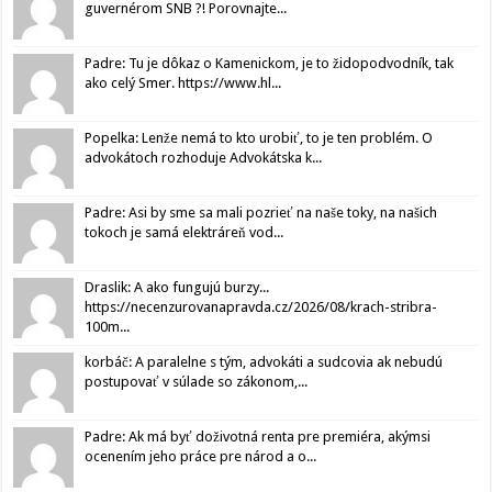
guvernérom SNB ?! Porovnajte...
Padre: Tu je dôkaz o Kamenickom, je to židopodvodník, tak
ako celý Smer. https://www.hl...
Popelka: Lenže nemá to kto urobiť, to je ten problém. O
advokátoch rozhoduje Advokátska k...
Padre: Asi by sme sa mali pozrieť na naše toky, na našich
tokoch je samá elektráreň vod...
Draslik: A ako fungujú burzy...
https://necenzurovanapravda.cz/2026/08/krach-stribra-
100m...
korbáč: A paralelne s tým, advokáti a sudcovia ak nebudú
postupovať v súlade so zákonom,...
Padre: Ak má byť doživotná renta pre premiéra, akýmsi
ocenením jeho práce pre národ a o...