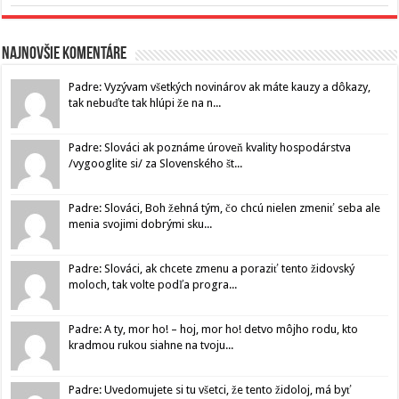
Najnovšie komentáre
Padre: Vyzývam všetkých novinárov ak máte kauzy a dôkazy,
tak nebuďte tak hlúpi že na n...
Padre: Slováci ak poznáme úroveň kvality hospodárstva
/vygooglite si/ za Slovenského št...
Padre: Slováci, Boh žehná tým, čo chcú nielen zmeniť seba ale
menia svojimi dobrými sku...
Padre: Slováci, ak chcete zmenu a poraziť tento židovský
moloch, tak volte podľa progra...
Padre: A ty, mor ho! – hoj, mor ho! detvo môjho rodu, kto
kradmou rukou siahne na tvoju...
Padre: Uvedomujete si tu všetci, že tento židoloj, má byť