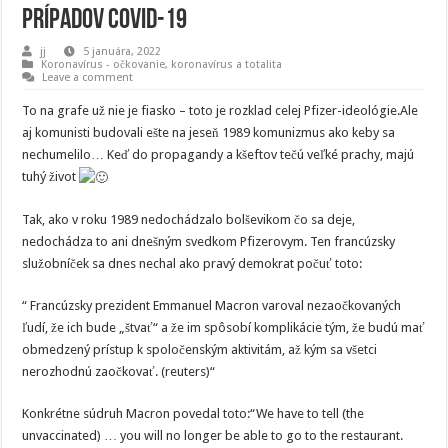
prípadov COVID-19
jj
5 januára, 2022
Koronavírus - očkovanie
,
koronavírus a totalita
Leave a comment
To na grafe už nie je fiasko – toto je rozklad celej Pfizer-ideológie.Ale
aj komunisti budovali ešte na jeseň 1989 komunizmus ako keby sa
nechumelilo… Keď do propagandy a kšeftov tečú veľké prachy, majú
tuhý život
Tak, ako v roku 1989 nedochádzalo bolševikom čo sa deje,
nedochádza to ani dnešným svedkom Pfizerovym. Ten francúzsky
služobníček sa dnes nechal ako pravý demokrat počuť toto:
“ Francúzsky prezident Emmanuel Macron varoval nezaočkovaných
ľudí, že ich bude „štvať“ a že im spôsobí komplikácie tým, že budú mať
obmedzený prístup k spoločenským aktivitám, až kým sa všetci
nerozhodnú zaočkovať. (reuters)“
Konkrétne súdruh Macron povedal toto:“We have to tell (the
unvaccinated) … you will no longer be able to go to the restaurant.