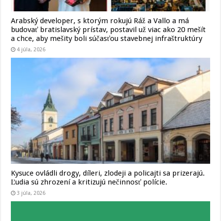
Arabský developer, s ktorým rokujú Ráž a Vallo a má
budovať bratislavský prístav, postavil už viac ako 20 mešít
a chce, aby mešity boli súčasťou stavebnej infraštruktúry
4 júla, 2026
Kysuce ovládli drogy, díleri, zlodeji a policajti sa prizerajú.
Ľudia sú zhrození a kritizujú nečinnosť polície.
3 júla, 2026