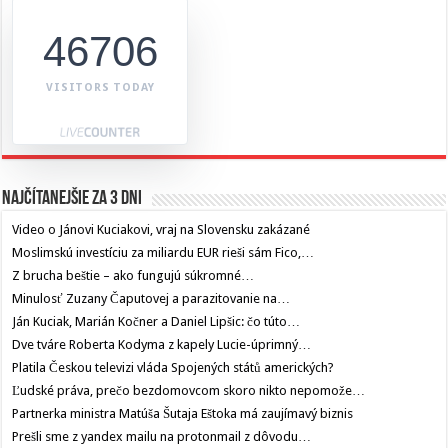
46706
VISITORS TODAY
Najčítanejšie za 3 dni
Video o Jánovi Kuciakovi, vraj na Slovensku zakázané
Moslimskú investíciu za miliardu EUR rieši sám Fico,…
Z brucha beštie – ako fungujú súkromné…
Minulosť Zuzany Čaputovej a parazitovanie na…
Ján Kuciak, Marián Kočner a Daniel Lipšic: čo túto…
Dve tváre Roberta Kodyma z kapely Lucie-úprimný…
Platila Českou televizi vláda Spojených států amerických?
Ľudské práva, prečo bezdomovcom skoro nikto nepomože…
Partnerka ministra Matúša Šutaja Eštoka má zaujímavý biznis
Prešli sme z yandex mailu na protonmail z dôvodu…