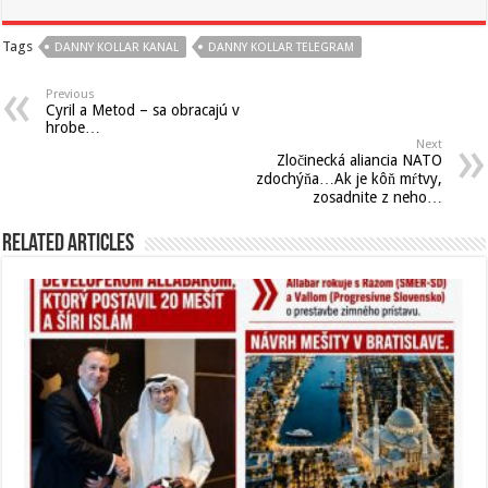
Tags
DANNY KOLLAR KANAL
DANNY KOLLAR TELEGRAM
Previous
Cyril a Metod – sa obracajú v
hrobe…
Next
Zločinecká aliancia NATO
zdochýňa…Ak je kôň mŕtvy,
zosadnite z neho…
Related Articles