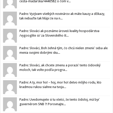
cesta-madarska/4440582 o čom v...
Padre: Vyzývam všetkých novinárov ak máte kauzy a dôkazy,
tak nebuďte tak hlúpi že na n...
Padre: Slováci ak poznáme úroveň kvality hospodárstva
/vygooglite si/ za Slovenského št...
Padre: Slováci, Boh žehná tým, čo chcú nielen zmeniť seba ale
menia svojimi dobrými sku...
Padre: Slováci, ak chcete zmenu a poraziť tento židovský
moloch, tak volte podľa progra...
Padre: A ty, mor ho! – hoj, mor ho! detvo môjho rodu, kto
kradmou rukou siahne na tvoju...
Padre: Uvedomujete si tu všetci, že tento židoloj, má byť
guvernérom SNB ?! Porovnajte...