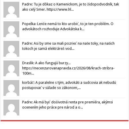
Padre: Tu je dôkaz o Kamenickom, je to židopodvodník, tak
ako celý Smer. https://www.hl...
Popelka: Lenže nemá to kto urobiť, to je ten problém. O
advokátoch rozhoduje Advokátska k...
Padre: Asi by sme sa mali pozrieť na naše toky, na našich
tokoch je samá elektráreň vod...
Draslik: A ako fungujú burzy...
https://necenzurovanapravda.cz/2026/08/krach-stribra-
100m...
korbáč: A paralelne s tým, advokáti a sudcovia ak nebudú
postupovať v súlade so zákonom,...
Padre: Ak má byť doživotná renta pre premiéra, akýmsi
ocenením jeho práce pre národ a o...