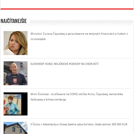
Najčítanejšie
Minulosť Zuzany Čaputovej a parazitovanie na verejných financiách a ľudoch z
mimovládok
SLOVENSKÝ HOKEJ: MILIÓNOVÉ PODVODY NA ÚKOR DETÍ
Mimi Šramová – 2x očkovaná na COVID, volička Kisku, Čaputovej, kamarátka
Vašáryovej a Schwarzenberga
V Česku z fotovoltaiky a lítiovej batérie vybuchol dom, škoda takmer 300 000 EUR