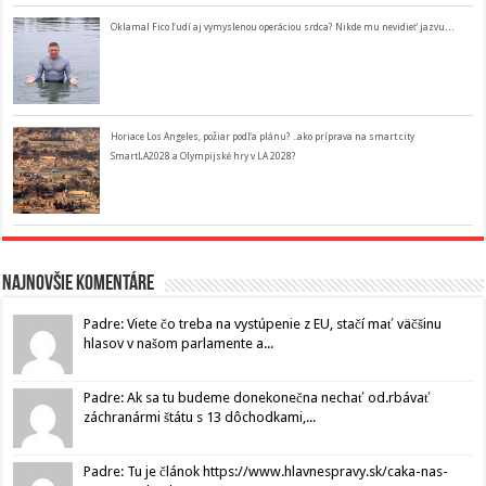
Oklamal Fico ľudí aj vymyslenou operáciou srdca? Nikde mu nevidieť jazvu…
Horiace Los Angeles, požiar podľa plánu? ..ako príprava na smart city
SmartLA2028 a Olympijské hry v LA 2028?
Najnovšie komentáre
Padre: Viete čo treba na vystúpenie z EU, stačí mať väčšinu
hlasov v našom parlamente a...
Padre: Ak sa tu budeme donekonečna nechať od.rbávať
záchranármi štátu s 13 dôchodkami,...
Padre: Tu je článok https://www.hlavnespravy.sk/caka-nas-