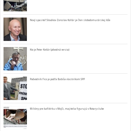
Nový spasiteľ Slovákov Zoroslav Kollár je člen slobodomurárskej lóže
Kto je Peter Kotlár (pôvodná verzia)
Podvodník Fico je podľa Babiša vlastníkom SPP
Milióny pre kafilérku v Mojši, majitelia figurujú v Rotary clube