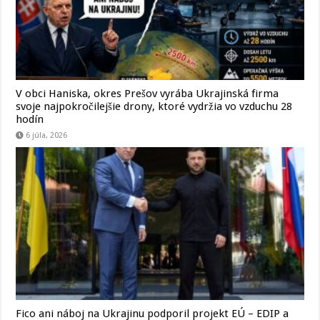
V obci Haniska, okres Prešov vyrába Ukrajinská firma
svoje najpokročilejšie drony, ktoré vydržia vo vzduchu 28
hodín
6 júla, 2026
Fico ani náboj na Ukrajinu podporil projekt EÚ – EDIP a