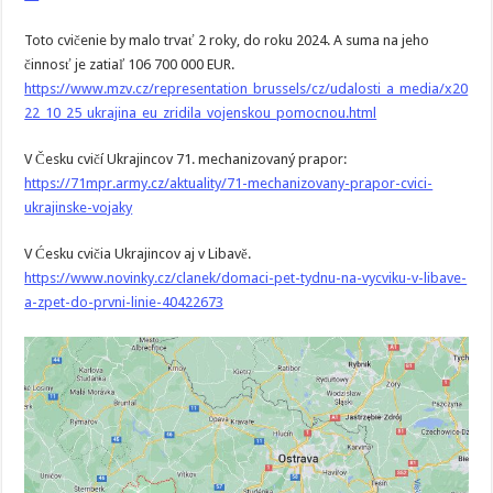
Toto cvičenie by malo trvať 2 roky, do roku 2024. A suma na jeho
činnosť je zatiaľ 106 700 000 EUR.
https://www.mzv.cz/representation_brussels/cz/udalosti_a_media/x20
22_10_25_ukrajina_eu_zridila_vojenskou_pomocnou.html
V Česku cvičí Ukrajincov 71. mechanizovaný prapor:
https://71mpr.army.cz/aktuality/71-mechanizovany-prapor-cvici-
ukrajinske-vojaky
V Ćesku cvičia Ukrajincov aj v Libavě.
https://www.novinky.cz/clanek/domaci-pet-tydnu-na-vycviku-v-libave-
a-zpet-do-prvni-linie-40422673