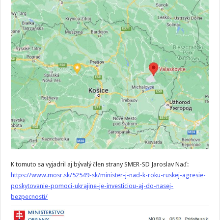
K tomuto sa vyjadril aj bývalý člen strany SMER-SD Jaroslav Naď:
https://www.mosr.sk/52549-sk/minister-j-nad-k-roku-ruskej-agresie-
poskytovanie-pomoci-ukrajine-je-investiciou-aj-do-nasej-
bezpecnosti/