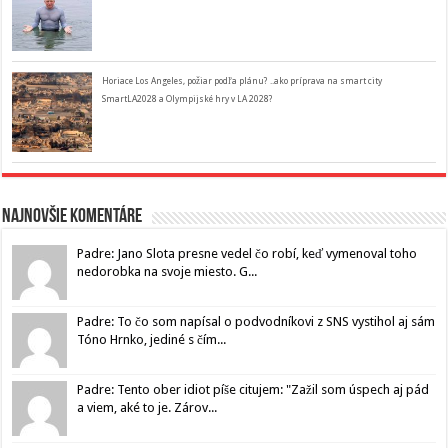
Horiace Los Angeles, požiar podľa plánu? ..ako príprava na smart city
SmartLA2028 a Olympijské hry v LA 2028?
Najnovšie komentáre
Padre: Jano Slota presne vedel čo robí, keď vymenoval toho
nedorobka na svoje miesto. G...
Padre: To čo som napísal o podvodníkovi z SNS vystihol aj sám
Tóno Hrnko, jediné s čím...
Padre: Tento ober idiot píše citujem: "Zažil som úspech aj pád
a viem, aké to je. Zárov...