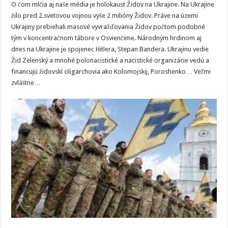
O čom mlčia aj naše média je holokaust Židov na Ukrajine. Na Ukrajine
žilo pred 2.svetovou vojnou vyše 2 milióny Židov. Práve na územi
Ukrajiny prebiehali masové vyvražďovania Židov počtom podobné
tým v koncentračnom tábore v Osvienčime. Národným hrdinom aj
dnes na Ukrajine je spojenec Hitlera, Stepan Bandera. Ukrajinu vedie
Žid Zelenský a mnohé polonacistické a nacistické organizácie vedú a
financujú židovskí oligarchovia ako Kolomojskij, Poroshenko… Veľmi
zvláštne…