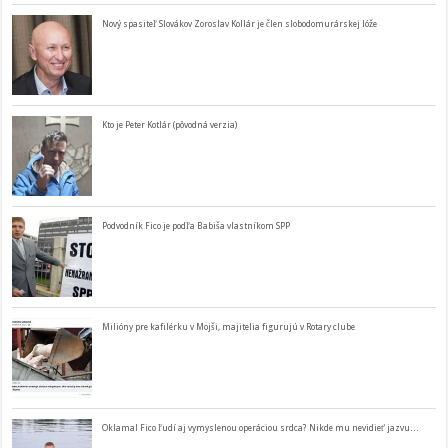
Nový spasiteľ Slovákov Zoroslav Kollár je člen slobodomurárskej lóže
Kto je Peter Kotlár (pôvodná verzia)
Podvodník Fico je podľa Babiša vlastníkom SPP
Milióny pre kafilérku v Mojši, majitelia figurujú v Rotary clube
Oklamal Fico ľudí aj vymyslenou operáciou srdca? Nikde mu nevidieť jazvu…