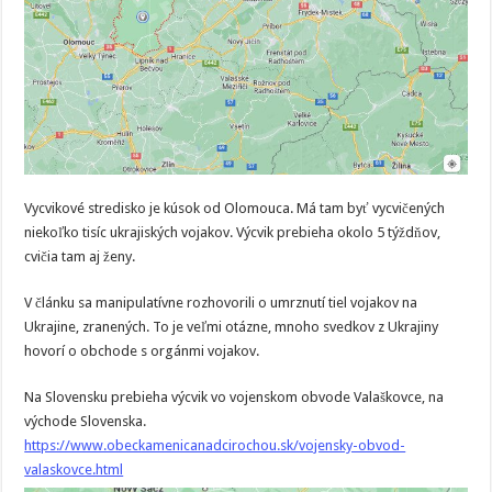
Vycvikové stredisko je kúsok od Olomouca. Má tam byť vycvičených
niekoľko tisíc ukrajiských vojakov. Výcvik prebieha okolo 5 týždňov,
cvičia tam aj ženy.
V článku sa manipulatívne rozhovorili o umrznutí tiel vojakov na
Ukrajine, zranených. To je veľmi otázne, mnoho svedkov z Ukrajiny
hovorí o obchode s orgánmi vojakov.
Na Slovensku prebieha výcvik vo vojenskom obvode Valaškovce, na
východe Slovenska.
https://www.obeckamenicanadcirochou.sk/vojensky-obvod-
valaskovce.html