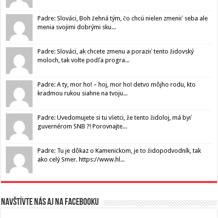
Padre: Slováci, Boh žehná tým, čo chcú nielen zmeniť seba ale
menia svojimi dobrými sku...
Padre: Slováci, ak chcete zmenu a poraziť tento židovský
moloch, tak volte podľa progra...
Padre: A ty, mor ho! – hoj, mor ho! detvo môjho rodu, kto
kradmou rukou siahne na tvoju...
Padre: Uvedomujete si tu všetci, že tento židoloj, má byť
guvernérom SNB ?! Porovnajte...
Padre: Tu je dôkaz o Kamenickom, je to židopodvodník, tak
ako celý Smer. https://www.hl...
Navštívte nás aj na Facebooku