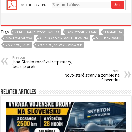
Send article as PDF
Tags
71 MECHANIZOVANY PRAPOR
DAROVANIE ZBRANI
EUMAM UA
IVKA KOMZALOVA
OBCHOD S ORGANMI UKRAJINA
S300 DAROVANIE
VYCVIK VOJAKOV
VYCVIK VOJAKOV VALASKOVCE
Previous
Jano Stanko rozdával respirátory,
teraz je proti
Next
Novo-staré strany a zombie na
Slovensku
Related Articles