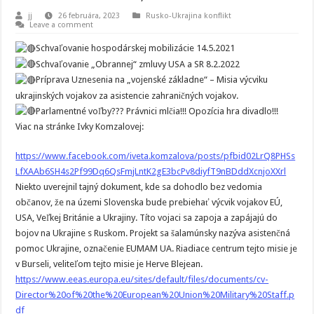
jj
26 februára, 2023
Rusko-Ukrajina konflikt
Leave a comment
Schvaľovanie hospodárskej mobilizácie 14.5.2021
Schvaľovanie „Obrannej“ zmluvy USA a SR 8.2.2022
Príprava Uznesenia na „vojenské základne“ – Misia výcviku
ukrajinských vojakov za asistencie zahraničných vojakov.
Parlamentné voľby??? Právnici mlčia!!! Opozícia hra divadlo!!!
Viac na stránke Ivky Komzalovej:
https://www.facebook.com/iveta.komzalova/posts/pfbid02LrQ8PHSs
LfXAAb6SH4s2Pf99Dq6QsFmjLntK2gE3bcPv8diyfT9nBDddXcnjoXXrl
Niekto uverejnil tajný dokument, kde sa dohodlo bez vedomia
občanov, že na územi Slovenska bude prebiehať výcvik vojakov EÚ,
USA, Veľkej Británie a Ukrajiny. Títo vojaci sa zapoja a zapájajú do
bojov na Ukrajine s Ruskom. Projekt sa šalamúnsky nazýva asistenčná
pomoc Ukrajine, označenie EUMAM UA. Riadiace centrum tejto misie je
v Burseli, veliteľom tejto misie je Herve Blejean.
https://www.eeas.europa.eu/sites/default/files/documents/cv-
Director%20of%20the%20European%20Union%20Military%20Staff.p
df