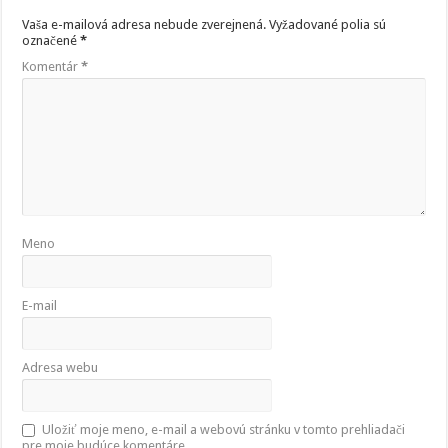
Vaša e-mailová adresa nebude zverejnená.
Vyžadované polia sú
označené
*
Komentár
*
Meno
E-mail
Adresa webu
Uložiť moje meno, e-mail a webovú stránku v tomto prehliadači
pre moje budúce komentáre.