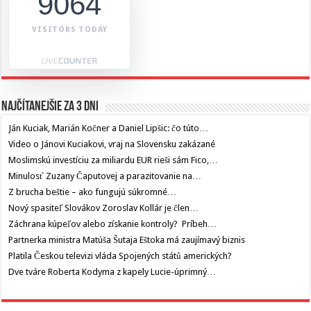
9064
VISITORS TODAY
Najčítanejšie za 3 dni
Ján Kuciak, Marián Kočner a Daniel Lipšic: čo túto…
Video o Jánovi Kuciakovi, vraj na Slovensku zakázané
Moslimskú investíciu za miliardu EUR rieši sám Fico,…
Minulosť Zuzany Čaputovej a parazitovanie na…
Z brucha beštie – ako fungujú súkromné…
Nový spasiteľ Slovákov Zoroslav Kollár je člen…
Záchrana kúpeľov alebo získanie kontroly? Príbeh…
Partnerka ministra Matúša Šutaja Eštoka má zaujímavý biznis
Platila Českou televizi vláda Spojených států amerických?
Dve tváre Roberta Kodyma z kapely Lucie-úprimný…