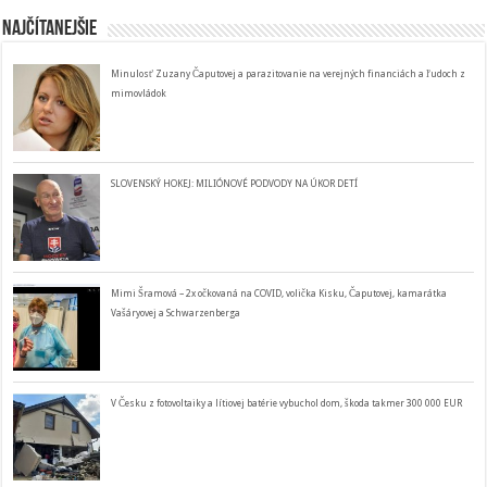
Najčítanejšie
Minulosť Zuzany Čaputovej a parazitovanie na verejných financiách a ľudoch z
mimovládok
SLOVENSKÝ HOKEJ: MILIÓNOVÉ PODVODY NA ÚKOR DETÍ
Mimi Šramová – 2x očkovaná na COVID, volička Kisku, Čaputovej, kamarátka
Vašáryovej a Schwarzenberga
V Česku z fotovoltaiky a lítiovej batérie vybuchol dom, škoda takmer 300 000 EUR