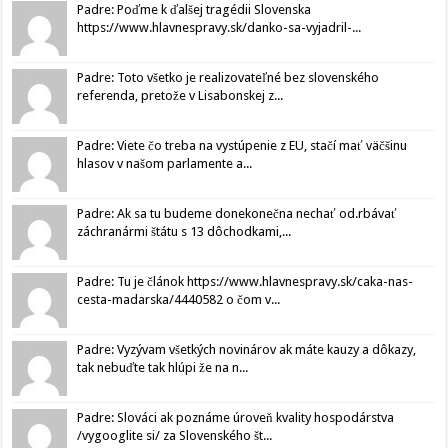
Padre: Poďme k ďalšej tragédii Slovenska
https://www.hlavnespravy.sk/danko-sa-vyjadril-...
Padre: Toto všetko je realizovateľné bez slovenského
referenda, pretože v Lisabonskej z...
Padre: Viete čo treba na vystúpenie z EU, stačí mať väčšinu
hlasov v našom parlamente a...
Padre: Ak sa tu budeme donekonečna nechať od.rbávať
záchranármi štátu s 13 dôchodkami,...
Padre: Tu je článok https://www.hlavnespravy.sk/caka-nas-
cesta-madarska/4440582 o čom v...
Padre: Vyzývam všetkých novinárov ak máte kauzy a dôkazy,
tak nebuďte tak hlúpi že na n...
Padre: Slováci ak poznáme úroveň kvality hospodárstva
/vygooglite si/ za Slovenského št...