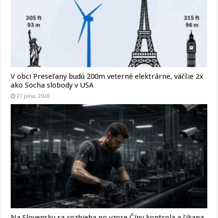
V obci Preseľany budú 200m veterné elektrárne, väčšie 2x
ako Socha slobody v USA
21 júna, 2026
Na Slovensku sa rozbieha po vzore Číny kontrola a šikana