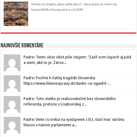
Horiace Los Angeles, požiar podľa plánu? ..ako príprava na smart city
SmartLA2028 a Olympijské hry v LA 2028?
Najnovšie komentáre
Padre: Tento ober idiot píše citujem: "Zažil som úspech aj pád
a viem, aké to je. Zárov...
Padre: Poďme k ďalšej tragédii Slovenska
https://www.hlavnespravy.sk/danko-sa-vyjadril-...
Padre: Toto všetko je realizovateľné bez slovenského
referenda, pretože v Lisabonskej z...
Padre: Viete čo treba na vystúpenie z EU, stačí mať väčšinu
hlasov v našom parlamente a...