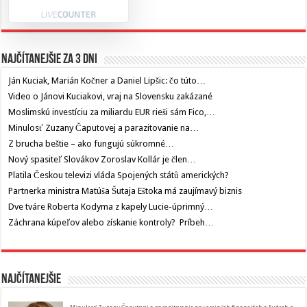
Najčítanejšie za 3 dni
Ján Kuciak, Marián Kočner a Daniel Lipšic: čo túto…
Video o Jánovi Kuciakovi, vraj na Slovensku zakázané
Moslimskú investíciu za miliardu EUR rieši sám Fico,…
Minulosť Zuzany Čaputovej a parazitovanie na…
Z brucha beštie – ako fungujú súkromné…
Nový spasiteľ Slovákov Zoroslav Kollár je člen…
Platila Českou televizi vláda Spojených států amerických?
Partnerka ministra Matúša Šutaja Eštoka má zaujímavý biznis
Dve tváre Roberta Kodyma z kapely Lucie-úprimný…
Záchrana kúpeľov alebo získanie kontroly? Príbeh…
Najčítanejšie