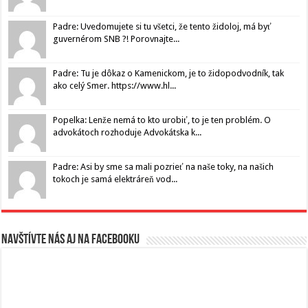
Padre: Uvedomujete si tu všetci, že tento židoloj, má byť
guvernérom SNB ?! Porovnajte...
Padre: Tu je dôkaz o Kamenickom, je to židopodvodník, tak
ako celý Smer. https://www.hl...
Popelka: Lenže nemá to kto urobiť, to je ten problém. O
advokátoch rozhoduje Advokátska k...
Padre: Asi by sme sa mali pozrieť na naše toky, na našich
tokoch je samá elektráreň vod...
Navštívte nás aj na Facebooku