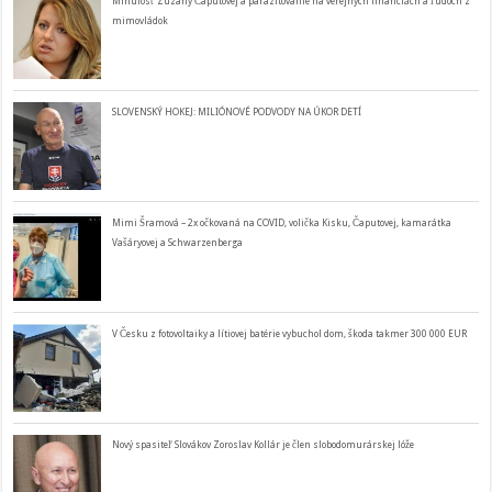
Minulosť Zuzany Čaputovej a parazitovanie na verejných financiách a ľudoch z
mimovládok
SLOVENSKÝ HOKEJ: MILIÓNOVÉ PODVODY NA ÚKOR DETÍ
Mimi Šramová – 2x očkovaná na COVID, volička Kisku, Čaputovej, kamarátka
Vašáryovej a Schwarzenberga
V Česku z fotovoltaiky a lítiovej batérie vybuchol dom, škoda takmer 300 000 EUR
Nový spasiteľ Slovákov Zoroslav Kollár je člen slobodomurárskej lóže