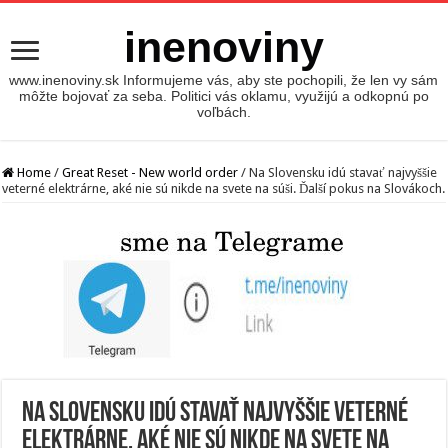
inenoviny
www.inenoviny.sk Informujeme vás, aby ste pochopili, že len vy sám
môžte bojovať za seba. Politici vás oklamu, využijú a odkopnú po
voľbách.
Home
/
Great Reset - New world order
/
Na Slovensku idú stavať najvyššie
veterné elektrárne, aké nie sú nikde na svete na súši. Ďalší pokus na Slovákoch.
Na Slovensku idú stavať najvyššie veterné
elektrárne, aké nie sú nikde na svete na