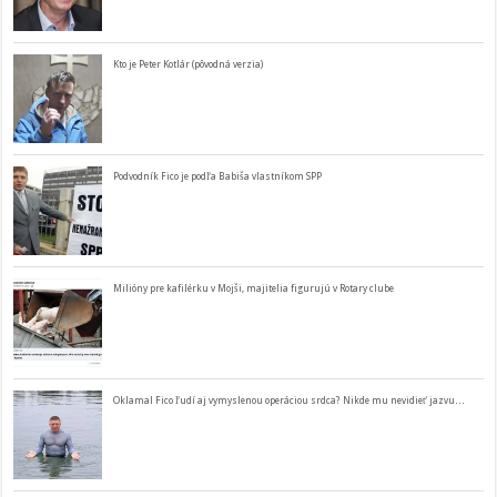
Kto je Peter Kotlár (pôvodná verzia)
Podvodník Fico je podľa Babiša vlastníkom SPP
Milióny pre kafilérku v Mojši, majitelia figurujú v Rotary clube
Oklamal Fico ľudí aj vymyslenou operáciou srdca? Nikde mu nevidieť jazvu…