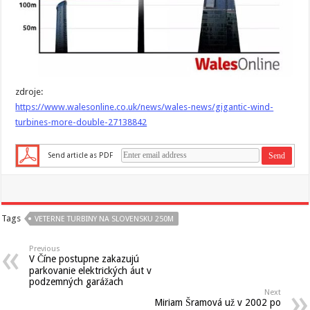
zdroje:
https://www.walesonline.co.uk/news/wales-news/gigantic-wind-
turbines-more-double-27138842
Send article as PDF
Tags
VETERNE TURBINY NA SLOVENSKU 250M
Previous
V Číne postupne zakazujú
parkovanie elektrických áut v
podzemných garážach
Next
Miriam Šramová už v 2002 po