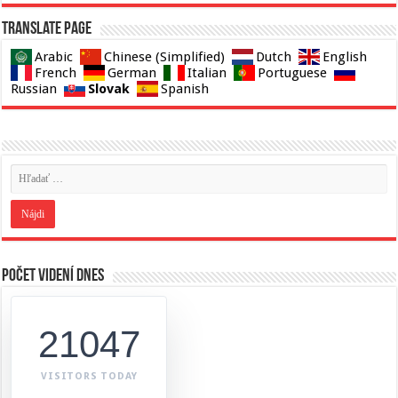
Translate page
Arabic
Chinese (Simplified)
Dutch
English
French
German
Italian
Portuguese
Slovak
Russian
Spanish
Počet videní dnes
21047
VISITORS TODAY