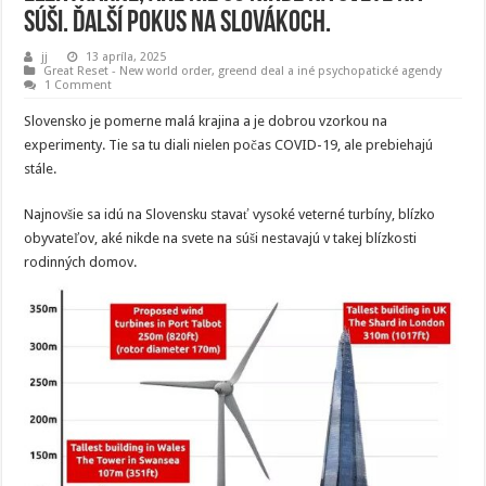
súši. Ďalší pokus na Slovákoch.
jj
13 apríla, 2025
Great Reset - New world order
,
greend deal a iné psychopatické agendy
1 Comment
Slovensko je pomerne malá krajina a je dobrou vzorkou na
experimenty. Tie sa tu diali nielen počas COVID-19, ale prebiehajú
stále.
Najnovšie sa idú na Slovensku stavať vysoké veterné turbíny, blízko
obyvateľov, aké nikde na svete na súši nestavajú v takej blízkosti
rodinných domov.