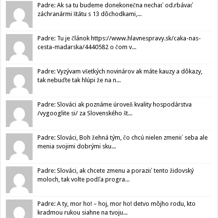
Padre: Ak sa tu budeme donekonečna nechať od.rbávať
záchranármi štátu s 13 dôchodkami,...
Padre: Tu je článok https://www.hlavnespravy.sk/caka-nas-
cesta-madarska/4440582 o čom v...
Padre: Vyzývam všetkých novinárov ak máte kauzy a dôkazy,
tak nebuďte tak hlúpi že na n...
Padre: Slováci ak poznáme úroveň kvality hospodárstva
/vygooglite si/ za Slovenského št...
Padre: Slováci, Boh žehná tým, čo chcú nielen zmeniť seba ale
menia svojimi dobrými sku...
Padre: Slováci, ak chcete zmenu a poraziť tento židovský
moloch, tak volte podľa progra...
Padre: A ty, mor ho! – hoj, mor ho! detvo môjho rodu, kto
kradmou rukou siahne na tvoju...