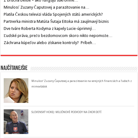
Z brucha beštie – ako fungujú súkromné…
Minulosť Zuzany Čaputovej a parazitovanie na…
Platila Českou televizi vláda Spojených států amerických?
Partnerka ministra Matúša Šutaja Eštoka má zaujímavý biznis
Dve tváre Roberta Kodyma z kapely Lucie-úprimný…
Ľudské práva, prečo bezdomovcom skoro nikto nepomože…
Záchrana kúpeľov alebo získanie kontroly? Príbeh…
Najčítanejšie
Minulosť Zuzany Čaputovej a parazitovanie na verejných financiách a ľudoch z
mimovládok
SLOVENSKÝ HOKEJ: MILIÓNOVÉ PODVODY NA ÚKOR DETÍ