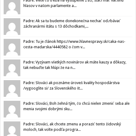
Padre: Viete čo treba na vystúpenie z EU, stačí mať väčšinu
hlasov v našom parlamente a...
Padre: Ak sa tu budeme donekonečna nechať od.rbávať
záchranármi štátu s 13 dôchodkami,...
Padre: Tu je článok https://www.hlavnespravy.sk/caka-nas-
cesta-madarska/4440582 o čom v...
Padre: Vyzývam všetkých novinárov ak máte kauzy a dôkazy,
tak nebuďte tak hlúpi že na n...
Padre: Slováci ak poznáme úroveň kvality hospodárstva
/vygooglite si/ za Slovenského št...
Padre: Slováci, Boh žehná tým, čo chcú nielen zmeniť seba ale
menia svojimi dobrými sku...
Padre: Slováci, ak chcete zmenu a poraziť tento židovský
moloch, tak volte podľa progra...