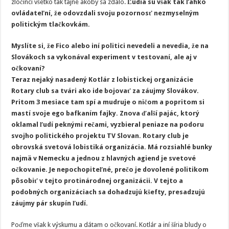
zločinci všetko tak tajné akoby sa zdalo.
Ľudia sú však tak ľahko
ovládateľní, že odovzdali svoju pozornosť nezmyselným
politickým tlačkovkám.
Myslíte si, že Fico alebo iní politici nevedeli a nevedia, že na
Slovákoch sa vykonával experiment v testovaní, ale aj v
očkovaní?
Teraz nejaký nasadený Kotlár z lobistickej organizácie
Rotary club sa tvári ako ide bojovať za záujmy Slovákov.
Pritom 3 mesiace tam spí a mudruje o ničom a popritom si
mastí svoje ego bafkaním fajky. Znova ďalší pajác, ktorý
oklamal ľudí peknými rečami, vyzbieral peniaze na podoru
svojho politického projektu TV Slovan. Rotary club je
obrovská svetová lobistiká organizácia. Má rozsiahlé bunky
najmä v Nemecku a jednou z hlavných agiend je svetové
očkovanie. Je nepochopiteľné, prečo je dovolené politikom
pôsobiť v tejto protinárodnej organizácii. V tejto a
podobných organizáciach sa dohadzujú kšefty, presadzujú
záujmy pár skupín ľudí.
Poďme však k výskumu a dátam o očkovaní. Kotlár a iní šíria bludy o