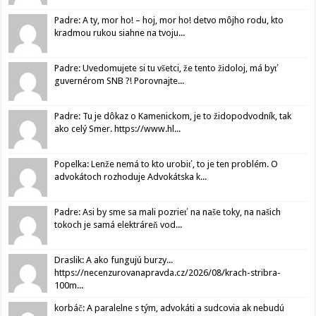
Padre: A ty, mor ho! – hoj, mor ho! detvo môjho rodu, kto
kradmou rukou siahne na tvoju...
Padre: Uvedomujete si tu všetci, že tento židoloj, má byť
guvernérom SNB ?! Porovnajte...
Padre: Tu je dôkaz o Kamenickom, je to židopodvodník, tak
ako celý Smer. https://www.hl...
Popelka: Lenže nemá to kto urobiť, to je ten problém. O
advokátoch rozhoduje Advokátska k...
Padre: Asi by sme sa mali pozrieť na naše toky, na našich
tokoch je samá elektráreň vod...
Draslik: A ako fungujú burzy...
https://necenzurovanapravda.cz/2026/08/krach-stribra-
100m...
korbáč: A paralelne s tým, advokáti a sudcovia ak nebudú