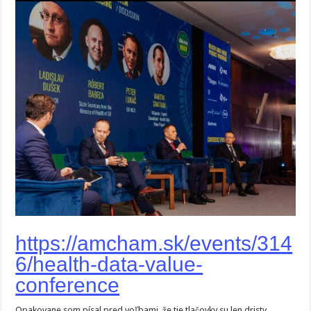
https://amcham.sk/events/314
6/health-data-value-
conference
Opakovane som písal pred voľbami, že tie tlačovky su len dristy