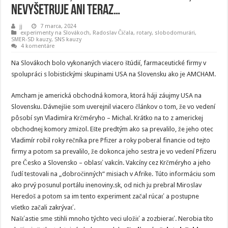
nevyšetruje ani teraz…
jj
7 marca, 2024
experimenty na Slovákoch
,
Radoslav Čičala
,
rotary
,
slobodomurári
,
SMER-SD kauzy
,
SNS kauzy
4 komentáre
Na Slovákoch bolo vykonaných viacero štúdií, farmaceutické firmy v
spolupráci s lobistickými skupinami USA na Slovensku ako je AMCHAM.
Amcham je americká obchodná komora, ktorá háji záujmy USA na
Slovensku. Dávnejšie som uverejnil viacero článkov o tom, že vo vedení
pôsobí syn Vladimíra Krčméryho – Michal. Krátko na to z americkej
obchodnej komory zmizol. Ešte predtým ako sa prevalilo, že jeho otec
Vladimír robil roky rečníka pre Pfizer a roky poberal financie od tejto
firmy a potom sa prevalilo, že dokonca jeho sestra je vo vedení Pfizeru
pre Česko a Slovensko – oblasť vakcín. Vakcíny cez Krčméryho a jeho
ľudí testovali na „dobročinných“ misiach v Afrike. Túto informáciu som
ako prvý posunul portálu inenoviny.sk, od nich ju prebral Miroslav
Heredoš a potom sa im tento experiment začal rúcať a postupne
všetko začali zakrývať.
Našťastie sme stihli mnoho týchto veci uložiť a zozbierať. Nerobia títo