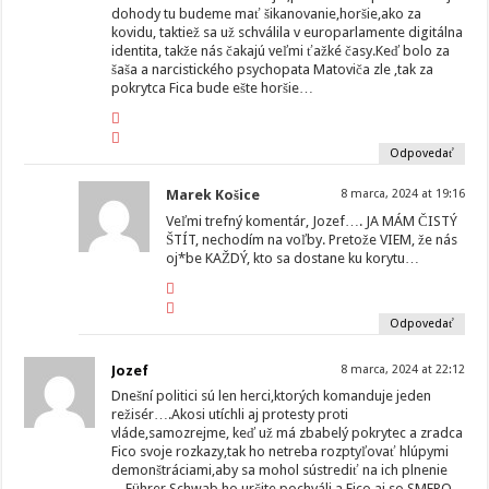
dohody tu budeme mať šikanovanie,horšie,ako za
kovidu, taktiež sa už schválila v europarlamente digitálna
identita, takže nás čakajú veľmi ťažké časy.Keď bolo za
šaša a narcistického psychopata Matoviča zle ,tak za
pokrytca Fica bude ešte horšie…
Odpovedať
Marek Košice
8 marca, 2024 at 19:16
Veľmi trefný komentár, Jozef…. JA MÁM ČISTÝ
ŠTÍT, nechodím na voľby. Pretože VIEM, že nás
oj*be KAŽDÝ, kto sa dostane ku korytu…
Odpovedať
Jozef
8 marca, 2024 at 22:12
Dnešní politici sú len herci,ktorých komanduje jeden
režisér….Akosi utíchli aj protesty proti
vláde,samozrejme, keď už má zbabelý pokrytec a zradca
Fico svoje rozkazy,tak ho netreba rozptyľovať hlúpymi
demonštráciami,aby sa mohol sústrediť na ich plnenie
…Führer Schwab ho určite pochváli a Fico aj so SMERO