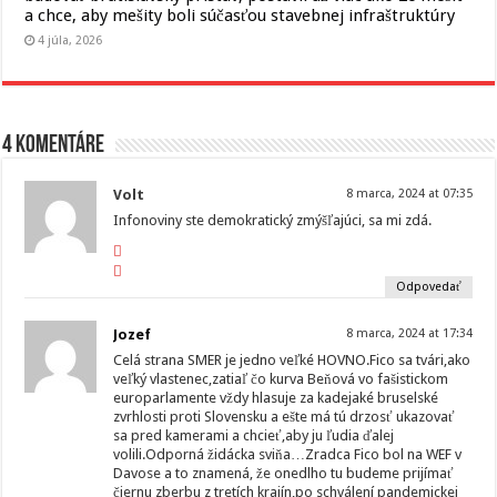
a chce, aby mešity boli súčasťou stavebnej infraštruktúry
4 júla, 2026
4 komentáre
Volt
8 marca, 2024 at 07:35
Infonoviny ste demokratický zmýšľajúci, sa mi zdá.
Odpovedať
Jozef
8 marca, 2024 at 17:34
Celá strana SMER je jedno veľké HOVNO.Fico sa tvári,ako
veľký vlastenec,zatiaľ čo kurva Beňová vo fašistickom
europarlamente vždy hlasuje za kadejaké bruselské
zvrhlosti proti Slovensku a ešte má tú drzosť ukazovať
sa pred kamerami a chcieť,aby ju ľudia ďalej
volili.Odporná židácka sviňa…Zradca Fico bol na WEF v
Davose a to znamená, že onedlho tu budeme prijímať
čiernu zberbu z tretích krajín,po schválení pandemickej