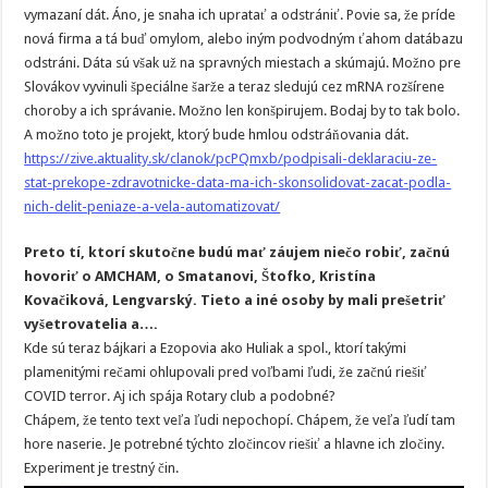
vymazaní dát. Áno, je snaha ich upratať a odstrániť. Povie sa, že príde
nová firma a tá buď omylom, alebo iným podvodným ťahom datábazu
odstráni. Dáta sú však už na spravných miestach a skúmajú. Možno pre
Slovákov vyvinuli špeciálne šarže a teraz sledujú cez mRNA rozšírene
choroby a ich správanie. Možno len konšpirujem. Bodaj by to tak bolo.
A možno toto je projekt, ktorý bude hmlou odstráňovania dát.
https://zive.aktuality.sk/clanok/pcPQmxb/podpisali-deklaraciu-ze-
stat-prekope-zdravotnicke-data-ma-ich-skonsolidovat-zacat-podla-
nich-delit-peniaze-a-vela-automatizovat/
Preto tí, ktorí skutočne budú mať záujem niečo robiť, začnú
hovoriť o AMCHAM, o Smatanovi, Štofko, Kristína
Kovačiková, Lengvarský. Tieto a iné osoby by mali prešetriť
vyšetrovatelia a….
Kde sú teraz bájkari a Ezopovia ako Huliak a spol., ktorí takými
plamenitými rečami ohlupovali pred voľbami ľudi, že začnú riešiť
COVID terror. Aj ich spája Rotary club a podobné?
Chápem, že tento text veľa ľudi nepochopí. Chápem, že veľa ľudí tam
hore naserie. Je potrebné týchto zločincov riešiť a hlavne ich zločiny.
Experiment je trestný čin.