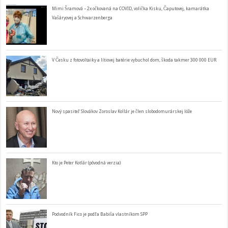
Mimi Šramová – 2x očkovaná na COVID, volička Kisku, Čaputovej, kamarátka
Vašáryovej a Schwarzenberga
V Česku z fotovoltaiky a lítiovej batérie vybuchol dom, škoda takmer 300 000 EUR
Nový spasiteľ Slovákov Zoroslav Kollár je člen slobodomurárskej lóže
Kto je Peter Kotlár (pôvodná verzia)
Podvodník Fico je podľa Babiša vlastníkom SPP