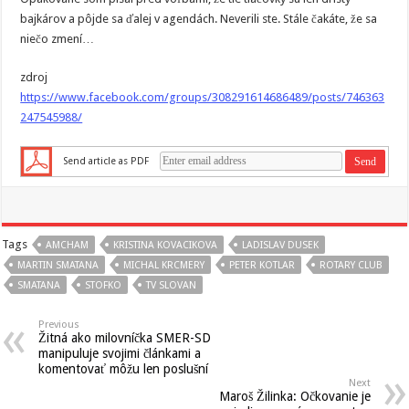
bajkárov a pôjde sa ďalej v agendách. Neverili ste. Stále čakáte, že sa
niečo zmení…
zdroj
https://www.facebook.com/groups/308291614686489/posts/746363
247545988/
Send article as PDF
Tags
AMCHAM
KRISTINA KOVACIKOVA
LADISLAV DUSEK
MARTIN SMATANA
MICHAL KRCMERY
PETER KOTLAR
ROTARY CLUB
SMATANA
STOFKO
TV SLOVAN
Previous
Žitná ako milovníčka SMER-SD
manipuluje svojimi článkami a
komentovať môžu len poslušní
Next
Maroš Žilinka: Očkovanie je