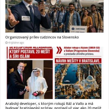
Organizovaný prílev cudzincov na Slovensko
4 týždne ago
Arabský developer, s ktorým rokujú Ráž a Vallo a má
budovať bratislavský prístav, postavil už viac ako 20 mešít