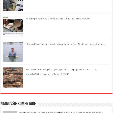
Milióny pre kafilérku v Mojši, majitelia figurujú v Rotary clube
Oklamal Fico ľudí aj vymyslenou operáciou srdca? Nikde mu nevidieť jazvu…
Horiace Los Angeles, požiar podľa plánu? ..ako príprava na smart city
SmartLA2028 a Olympijské hry v LA 2028?
Najnovšie komentáre