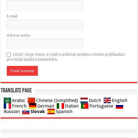
E-mail
Adresa webu
Uložiť moje meno, e-mail a webovú stránku v tomto prehliadači
pre moje budúce komentáre.
Translate page
Arabic
Chinese (Simplified)
Dutch
English
French
German
Italian
Portuguese
Slovak
Russian
Spanish