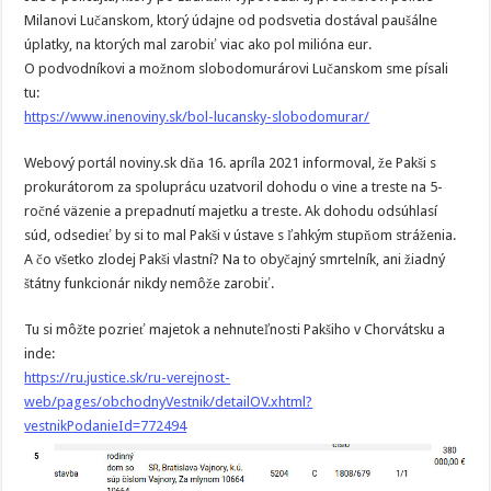
Milanovi Lučanskom, ktorý údajne od podsvetia dostával paušálne
úplatky, na ktorých mal zarobiť viac ako pol milióna eur.
O podvodníkovi a možnom slobodomurárovi Lučanskom sme písali
tu:
https://www.inenoviny.sk/bol-lucansky-slobodomurar/
Webový portál noviny.sk dňa 16. apríla 2021 informoval, že Pakši s
prokurátorom za spoluprácu uzatvoril dohodu o vine a treste na 5-
ročné väzenie a prepadnutí majetku a treste. Ak dohodu odsúhlasí
súd, odsedieť by si to mal Pakši v ústave s ľahkým stupňom stráženia.
A čo všetko zlodej Pakši vlastní? Na to obyčajný smrtelník, ani žiadný
štátny funkcionár nikdy nemôže zarobiť.
Tu si môžte pozrieť majetok a nehnuteľnosti Pakšiho v Chorvátsku a
inde:
https://ru.justice.sk/ru-verejnost-
web/pages/obchodnyVestnik/detailOV.xhtml?
vestnikPodanieId=772494