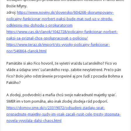
Božie Mlyny.
zdroj:
https://www.noviny.sk/slovensko/604268-skorumpovany-
policajny-funkcionar-norbert-paksi-bude-mat-sud-uz-v-stredu-
odklepnu-mu-dohodu-s-prokuratorom
https://www.cas.sk/clanok/1042728/policajny-funkcionar-norbert-
paksi-sa-priznal-chce-spolupracovat-s-policiou/
https://www.teraz.sk/import/sts-vysoky-policajny-funkcionar-
nor/546864-clanok.html
Pamätáte si ako Fico hovoril, že vyšetri vraždu Lučanského? Fico vo
vláde a údajna smrť Lučanského resp. zabitie nevyšetrené. Prečo pán
Fico? Bolo jeho odstránenie prospešné aj pre ľudí z pozadia Bohma a
Pakšiho?
A zlodeji, podvodníci a mafia chcú svoje nakradnuté majetky späť.
SMER im v tom pomáha, ako inak zlodej zlodeja rád podporí.
https://domov.sme.sk/c/23319072/odsudeni-ziadaju-spat-
prepadnute-majetky-sudy-im-vsak-zacali-rusit-cele-tresty-stopnuta-
novela-vyvolala-dalsi-chaos.html