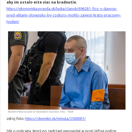
aby im ostalo ešte viac na kradnutie.
https://ekonomika.pravda.sk/ludia/clanok/696281-fico-v-davose-
pred-elitami-slovensko-by-coskoro-mohlo-zaviest-kratsi-pracovny-
tyzden/
zdroj foto:
https://dennikn.sk/minuta/2500001/
Ide o policajta, ktorý po zadržaní vypovedal aj proti šéfovi polície