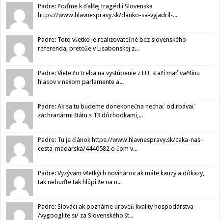
Padre: Poďme k ďalšej tragédii Slovenska
https://www.hlavnespravy.sk/danko-sa-vyjadril-...
Padre: Toto všetko je realizovateľné bez slovenského
referenda, pretože v Lisabonskej z...
Padre: Viete čo treba na vystúpenie z EU, stačí mať väčšinu
hlasov v našom parlamente a...
Padre: Ak sa tu budeme donekonečna nechať od.rbávať
záchranármi štátu s 13 dôchodkami,...
Padre: Tu je článok https://www.hlavnespravy.sk/caka-nas-
cesta-madarska/4440582 o čom v...
Padre: Vyzývam všetkých novinárov ak máte kauzy a dôkazy,
tak nebuďte tak hlúpi že na n...
Padre: Slováci ak poznáme úroveň kvality hospodárstva
/vygooglite si/ za Slovenského št...