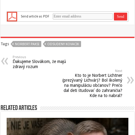
Send article as PDF
Tags
NORBERT PAKSI
ODSUDENY KOVACIK
Previous
Ďakujeme Slovákom, že majú
zdravý rozum
Next
Kto to je Norbert Lichtner
(prezývaný Lichvár)? Bol školený
na manipuláciu občanov? Prečo
dal deti študovať do zahraničia?
Kde na to nabral?
Related Articles