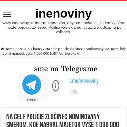
inenoviny
www.inenoviny.sk Informujeme vás, aby ste pochopili, že len vy sám
môžte bojovať za seba. Politici vás oklamu, využijú a odkopnú po
voľbách.
Home
/
SMER-SD kauzy
/
Na čele polície zločinec nominovaný SMERom, kde
nabral majetok vyše 1 000 000 EUR? Norbert Pakši
Na čele polície zločinec nominovaný
SMERom, kde nabral majetok vyše 1 000 000