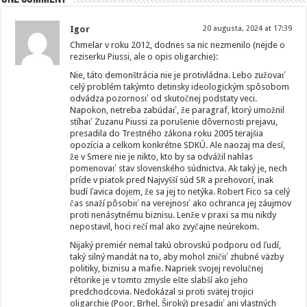
Igor
20 augusta, 2024 at 17:39
Chmelar v roku 2012, dodnes sa nic nezmenilo (nejde o
reziserku Piussi, ale o opis oligarchie):
Nie, táto demonštrácia nie je protivládna. Lebo zužovať
celý problém takýmto detinsky ideologickým spôsobom
odvádza pozornosť od skutočnej podstaty veci.
Napokon, netreba zabúdať, že paragraf, ktorý umožnil
stíhať Zuzanu Piussi za porušenie dôvernosti prejavu,
presadila do Trestného zákona roku 2005 terajšia
opozícia a celkom konkrétne SDKÚ. Ale naozaj ma desí,
že v Smere nie je nikto, kto by sa odvážil nahlas
pomenovať stav slovenského súdnictva. Ak taký je, nech
príde v piatok pred Najvyšší súd SR a prehovorí, inak
budí ľavica dojem, že sa jej to netýka. Robert Fico sa celý
čas snaží pôsobiť na verejnosť ako ochranca jej záujmov
proti nenásytnému biznisu. Lenže v praxi sa mu nikdy
nepostavil, hoci rečí mal ako zvyčajne neúrekom.
Nijaký premiér nemal takú obrovskú podporu od ľudí,
taký silný mandát na to, aby mohol zničiť zhubné väzby
politiky, biznisu a mafie. Napriek svojej revolučnej
rétorike je v tomto zmysle ešte slabší ako jeho
predchodcovia. Nedokázal si proti svätej trojici
oligarchie (Poor, Brhel, Široký) presadiť ani vlastných