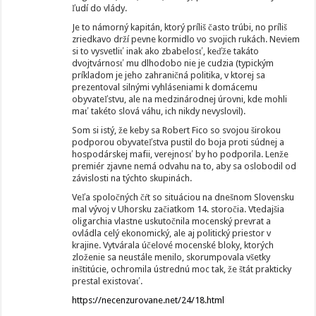
ľudí do vlády.
Je to námorný kapitán, ktorý príliš často trúbi, no príliš
zriedkavo drží pevne kormidlo vo svojich rukách. Neviem
si to vysvetliť inak ako zbabelosť, keďže takáto
dvojtvárnosť mu dlhodobo nie je cudzia (typickým
príkladom je jeho zahraničná politika, v ktorej sa
prezentoval silnými vyhláseniami k domácemu
obyvateľstvu, ale na medzinárodnej úrovni, kde mohli
mať takéto slová váhu, ich nikdy nevyslovil).
Som si istý, že keby sa Robert Fico so svojou širokou
podporou obyvateľstva pustil do boja proti súdnej a
hospodárskej mafii, verejnosť by ho podporila. Lenže
premiér zjavne nemá odvahu na to, aby sa oslobodil od
závislosti na týchto skupinách.
Veľa spoločných čŕt so situáciou na dnešnom Slovensku
mal vývoj v Uhorsku začiatkom 14. storočia. Vtedajšia
oligarchia vlastne uskutočnila mocenský prevrat a
ovládla celý ekonomický, ale aj politický priestor v
krajine. Vytvárala účelové mocenské bloky, ktorých
zloženie sa neustále menilo, skorumpovala všetky
inštitúcie, ochromila ústrednú moc tak, že štát prakticky
prestal existovať.
https://necenzurovane.net/24/18.html