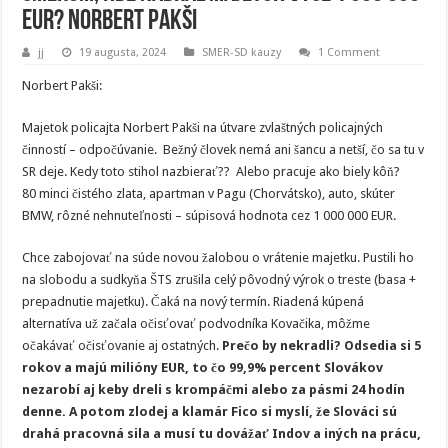
EUR? Norbert Pakši
jj
19 augusta, 2024
SMER-SD kauzy
1 Comment
Norbert Pakši:
Majetok policajta Norbert Pakši na útvare zvlaštných policajných
činností – odpočúvanie. Bežný človek nemá ani šancu a netší, čo sa tu v
SR deje. Kedy toto stihol nazbierať?? Alebo pracuje ako biely kôň?
80 minci čistého zlata, apartman v Pagu (Chorvátsko), auto, skúter
BMW, rôzné nehnuteľnosti – súpisová hodnota cez 1 000 000 EUR.
Chce zabojovať na súde novou žalobou o vrátenie majetku. Pustili ho
na slobodu a sudkyňa ŠTS zrušila celý pôvodný výrok o treste (basa +
prepadnutie majetku). Čaká na nový termín. Riadená kúpená
alternatíva už začala očisťovať podvodníka Kovačika, môžme
očakávať očisťovanie aj ostatných.
Prečo by nekradli? Odsedia si 5
rokov a majú milióny EUR, to čo 99,9% percent Slovákov
nezarobí aj keby dreli s krompáčmi alebo za pásmi 24 hodín
denne. A potom zlodej a klamár Fico si myslí, že Slováci sú
drahá pracovná sila a musí tu dovážať Indov a iných na prácu,