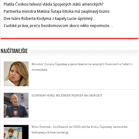
Platila Českou televizi vláda Spojených států amerických?
Partnerka ministra Matúša Šutaja Eštoka má zaujímavý biznis
Dve tváre Roberta Kodyma z kapely Lucie-úprimný…
Ľudské práva, prečo bezdomovcom skoro nikto nepomože…
Najčítanejšie
Minulosť Zuzany Čaputovej a parazitovanie na verejných financiách a ľudoch z
mimovládok
SLOVENSKÝ HOKEJ: MILIÓNOVÉ PODVODY NA ÚKOR DETÍ
Mimi Šramová – 2x očkovaná na COVID, volička Kisku, Čaputovej, kamarátka
Vašáryovej a Schwarzenberga