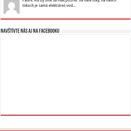
Padre: Asi by sme sa mali pozrieť na naše toky, na našich
tokoch je samá elektráreň vod...
Navštívte nás aj na Facebooku