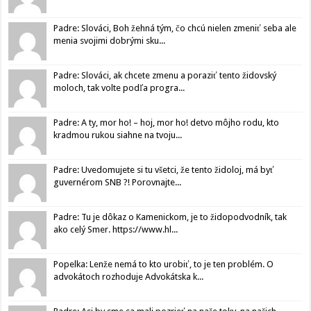
Padre: Slováci, Boh žehná tým, čo chcú nielen zmeniť seba ale
menia svojimi dobrými sku...
Padre: Slováci, ak chcete zmenu a poraziť tento židovský
moloch, tak volte podľa progra...
Padre: A ty, mor ho! – hoj, mor ho! detvo môjho rodu, kto
kradmou rukou siahne na tvoju...
Padre: Uvedomujete si tu všetci, že tento židoloj, má byť
guvernérom SNB ?! Porovnajte...
Padre: Tu je dôkaz o Kamenickom, je to židopodvodník, tak
ako celý Smer. https://www.hl...
Popelka: Lenže nemá to kto urobiť, to je ten problém. O
advokátoch rozhoduje Advokátska k...