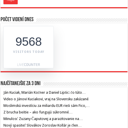
Počet videní dnes
9568
VISITORS TODAY
Najčítanejšie za 3 dni
Ján Kuciak, Marián Kočner a Daniel Lipšic: čo túto…
Video o Jánovi Kuciakovi, vraj na Slovensku zakázané
Moslimskú investíciu za miliardu EUR rieši sám Fico,…
Z brucha beštie – ako fungujú súkromné…
Minulosť Zuzany Čaputovej a parazitovanie na…
Nový spasiteľ Slovákov Zoroslav Kollár je člen…