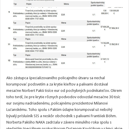
Ako zástupca špecializovaného policajného útvaru sa nechal
korumpovať podsvetím a za krytie kšeftov a palivami dostával
mesačne Norbert Pakši tisíce eur od pochybných podnikateľov. Okrem
toho tvrdí, že pre krytie rôznych podvodov odovzdal mesačne 30 tisíc
eur svojmu nadriadenému, policajnému prezidentovi Milanovi
Lučanskému. Toho spolu s Pakšim údajne korumpoval už nebohý
bývalý príslušník SIS a neskôr obchodník s palivami František Böhm.
Norberta Pakšiho NAKA zadržala v závere minulého roka spolu s
vtedajším špeciálnym prokurátorom Dušanom Kováčikom v rámci akcie