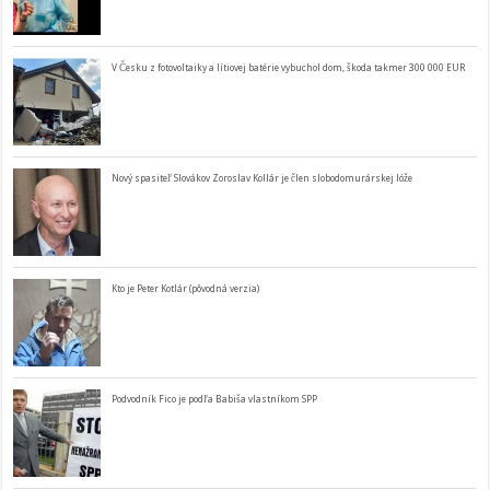
V Česku z fotovoltaiky a lítiovej batérie vybuchol dom, škoda takmer 300 000 EUR
Nový spasiteľ Slovákov Zoroslav Kollár je člen slobodomurárskej lóže
Kto je Peter Kotlár (pôvodná verzia)
Podvodník Fico je podľa Babiša vlastníkom SPP