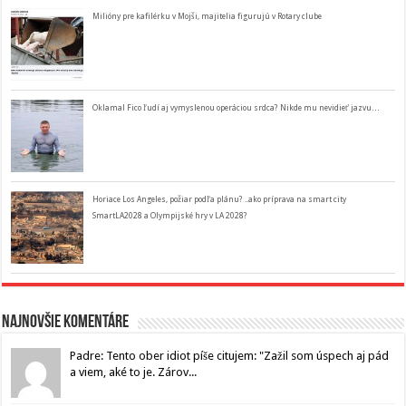
Milióny pre kafilérku v Mojši, majitelia figurujú v Rotary clube
Oklamal Fico ľudí aj vymyslenou operáciou srdca? Nikde mu nevidieť jazvu…
Horiace Los Angeles, požiar podľa plánu? ..ako príprava na smart city
SmartLA2028 a Olympijské hry v LA 2028?
Najnovšie komentáre
Padre: Tento ober idiot píše citujem: "Zažil som úspech aj pád
a viem, aké to je. Zárov...