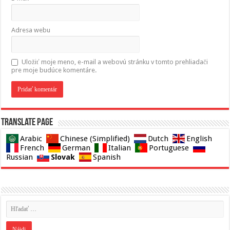
Adresa webu
Uložiť moje meno, e-mail a webovú stránku v tomto prehliadači
pre moje budúce komentáre.
Translate page
Arabic
Chinese (Simplified)
Dutch
English
French
German
Italian
Portuguese
Slovak
Russian
Spanish