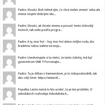
Padre: Slováci, Boh žehná tým, čo chcú nielen zmeniť seba ale
menia svojimi dobrými sku...
Padre: Slováci, ak chcete zmenu a poraziť tento židovský
moloch, tak volte podľa progra...
Padre: A ty, mor ho! – hoj, mor ho! detvo môjho rodu, kto
kradmou rukou siahne na tvoju...
Padre: Uvedomujete si tu všetci, že tento židoloj, má byť
guvernérom SNB ?! Porovnajte...
Padre: Tu je dôkaz o Kamenickom, je to židopodvodník, tak
ako celý Smer. https://www.hl...
Popelka: Lenže nemá to kto urobiť, to je ten problém. O
advokátoch rozhoduje Advokátska k...