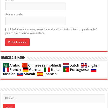
Adresa webu
Uložiť moje meno, e-mail a webovú stránku v tomto prehliadači
pre moje budúce komentáre.
Translate page
Arabic
Chinese (Simplified)
Dutch
English
French
German
Italian
Portuguese
Slovak
Russian
Spanish