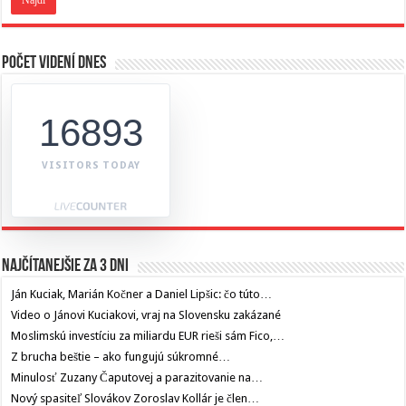
Počet videní dnes
16893
VISITORS TODAY
Najčítanejšie za 3 dni
Ján Kuciak, Marián Kočner a Daniel Lipšic: čo túto…
Video o Jánovi Kuciakovi, vraj na Slovensku zakázané
Moslimskú investíciu za miliardu EUR rieši sám Fico,…
Z brucha beštie – ako fungujú súkromné…
Minulosť Zuzany Čaputovej a parazitovanie na…
Nový spasiteľ Slovákov Zoroslav Kollár je člen…