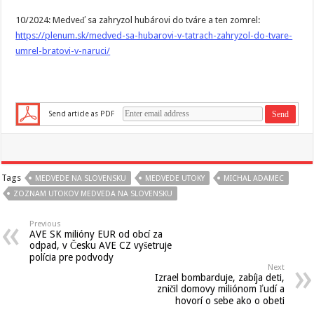
10/2024: Medveď sa zahryzol hubárovi do tváre a ten zomrel:
https://plenum.sk/medved-sa-hubarovi-v-tatrach-zahryzol-do-tvare-
umrel-bratovi-v-naruci/
Send article as PDF
Tags
MEDVEDE NA SLOVENSKU
MEDVEDE UTOKY
MICHAL ADAMEC
ZOZNAM UTOKOV MEDVEDA NA SLOVENSKU
Previous
AVE SK milióny EUR od obcí za
odpad, v Česku AVE CZ vyšetruje
polícia pre podvody
Next
Izrael bombarduje, zabíja deti,
zničil domovy miliónom ľudí a
hovorí o sebe ako o obeti