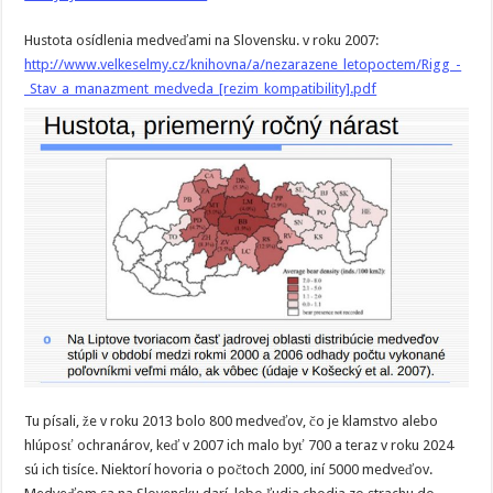
Hustota osídlenia medveďami na Slovensku. v roku 2007:
http://www.velkeselmy.cz/knihovna/a/nezarazene_letopoctem/Rigg_-
_Stav_a_manazment_medveda_[rezim_kompatibility].pdf
Tu písali, že v roku 2013 bolo 800 medveďov, čo je klamstvo alebo
hlúposť ochranárov, keď v 2007 ich malo byť 700 a teraz v roku 2024
sú ich tisíce. Niektorí hovoria o počtoch 2000, iní 5000 medveďov.