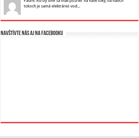
Padre: Asi by sme sa mali pozrieť na naše toky, na našich
tokoch je samá elektráreň vod...
Navštívte nás aj na Facebooku