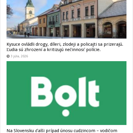
Kysuce ovládli drogy, díleri, zlodeji a policajti sa prizerajú.
Ľudia sú zhrození a kritizujú nečinnosť polície.
3 júla, 2026
Na Slovensku ďalši prípad únosu cudzincom – vodičom