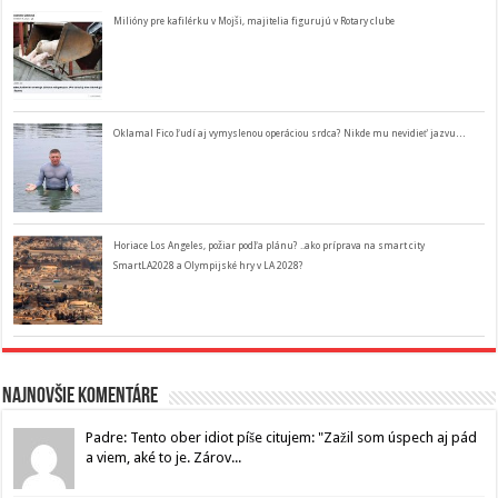
Milióny pre kafilérku v Mojši, majitelia figurujú v Rotary clube
Oklamal Fico ľudí aj vymyslenou operáciou srdca? Nikde mu nevidieť jazvu…
Horiace Los Angeles, požiar podľa plánu? ..ako príprava na smart city
SmartLA2028 a Olympijské hry v LA 2028?
Najnovšie komentáre
Padre: Tento ober idiot píše citujem: "Zažil som úspech aj pád
a viem, aké to je. Zárov...