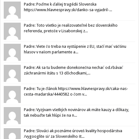
Padre: Poďme k ďalšej tragédii Slovenska
https://www.hlavnespravy.sk/danko-sa-vyjadril-...
Padre: Toto všetko je realizovateľné bez slovenského
referenda, pretože v Lisabonskej z...
Padre: Viete čo treba na vystúpenie z EU, stačí mať väčšinu
hlasov v našom parlamente a...
Padre: Ak sa tu budeme donekonečna nechať od.rbávať
záchranármi štátu s 13 dôchodkami,...
Padre: Tu je článok https://www.hlavnespravy.sk/caka-nas-
cesta-madarska/4440582 o čom v...
Padre: Vyzývam všetkých novinárov ak máte kauzy a dôkazy,
tak nebuďte tak hlúpi že na n...
Padre: Slováci ak poznáme úroveň kvality hospodárstva
/vygooglite si/ za Slovenského št...