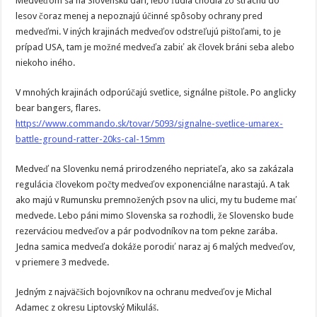
Medveďom sa na Slovensku darí, lebo ľudia chodia zo strachu do
lesov čoraz menej a nepoznajú účinné spôsoby ochrany pred
medveďmi. V iných krajinách medveďov odstreľujú pištoľami, to je
prípad USA, tam je možné medveďa zabiť ak človek bráni seba alebo
niekoho iného.
V mnohých krajinách odporúčajú svetlice, signálne pištole. Po anglicky
bear bangers, flares.
https://www.commando.sk/tovar/5093/signalne-svetlice-umarex-
battle-ground-ratter-20ks-cal-15mm
Medveď na Slovenku nemá prirodzeného nepriateľa, ako sa zakázala
regulácia človekom počty medveďov exponenciálne narastajú. A tak
ako majú v Rumunsku premnožených psov na ulici, my tu budeme mať
medvede. Lebo páni mimo Slovenska sa rozhodli, že Slovensko bude
rezerváciou medveďov a pár podvodníkov na tom pekne zarába.
Jedna samica medveďa dokáže porodiť naraz aj 6 malých medveďov,
v priemere 3 medvede.
Jedným z najväčšich bojovníkov na ochranu medveďov je Michal
Adamec z okresu Liptovský Mikuláš.