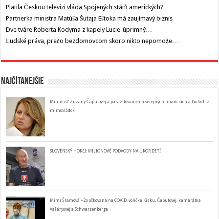
Platila Českou televizi vláda Spojených států amerických?
Partnerka ministra Matúša Šutaja Eštoka má zaujímavý biznis
Dve tváre Roberta Kodyma z kapely Lucie-úprimný…
Ľudské práva, prečo bezdomovcom skoro nikto nepomože…
Najčítanejšie
Minulosť Zuzany Čaputovej a parazitovanie na verejných financiách a ľudoch z
mimovládok
SLOVENSKÝ HOKEJ: MILIÓNOVÉ PODVODY NA ÚKOR DETÍ
Mimi Šramová – 2x očkovaná na COVID, volička Kisku, Čaputovej, kamarátka
Vašáryovej a Schwarzenberga