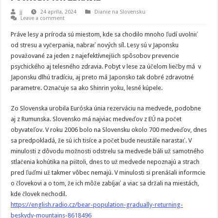
jj
24 apríla, 2024
Dianie na Slovensku
Leave a comment
Práve lesy a príroda sú miestom, kde sa chodilo mnoho ľudí uvolniť
od stresu a vyčerpania, nabrať nových síl. Lesy sú v Japonsku
považované za jeden z najefektívnejšich spôsobov prevencie
psychického aj telesného zdravia. Pobyt v lese za účelom liečby má v
Japonsku dlhú tradíciu, aj preto má Japonsko tak dobré zdravotné
parametre. Označuje sa ako Shinrin yoku, lesné kúpele.
Zo Slovenska urobila Euróska únia rezerváciu na medvede, podobne
aj z Rumunska. Slovensko má najviac medveďov z EÚ na počet
obyvateľov. V roku 2006 bolo na Slovensku okolo 700 medveďov, dnes
sa predpokladá, že sú ich tisíce a počet bude neustále narastať. V
minulosti z dôvodu možnosti odstrelu sa medvede báli už samotného
stlačenia kohútika na pištoli, dnes to už medvede nepoznajú a strach
pred ľuďmi už takmer vôbec nemajú. V minulosti si prenášali informcie
o človekovi a o tom, že ich môže zabíjať a viac sa držali na miestách,
kde človek nechodil.
https://english.radio.cz/bear-population-gradually-returning-
beskydy-mountains-8618496