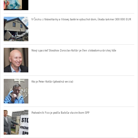
V Česku z fotovoltaiky a lítiovej batérie vybuchol dom, škoda takmer 300 000 EUR
Nový spasiteľ Slovákov Zoroslav Kollár je člen slobodomurárskej lóže
Kto je Peter Kotlár (pôvodná verzia)
Podvodník Fico je podľa Babiša vlastníkom SPP